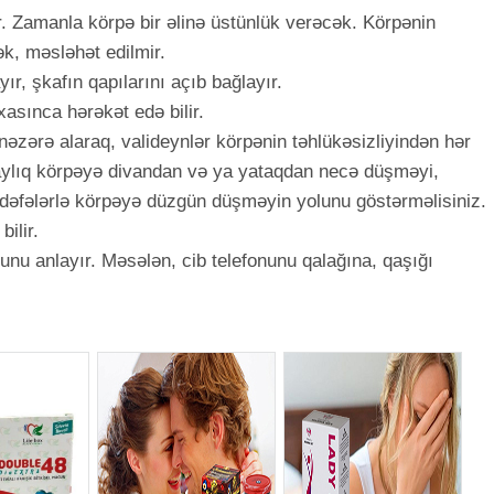
ilir. Zamanla körpə bir əlinə üstünlük verəcək. Körpənin
mək, məsləhət edilmir.
ır, şkafın qapılarını açıb bağlayır.
xasınca hərəkət edə bilir.
nəzərə alaraq, valideynlər körpənin təhlükəsizliyindən hər
aylıq körpəyə divandan və ya yataqdan necə düşməyi,
 dəfələrlə körpəyə düzgün düşməyin yolunu göstərməlisiniz.
bilir.
unu anlayır. Məsələn, cib telefonunu qalağına, qaşığı