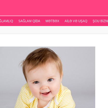
ĞLAMLIQ
SAĞLAM QIDA
MƏTBƏX
AILƏ VƏ UŞAQ
ŞOU BIZN