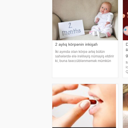
2 aylıq körpənin inkişafı
D
i
İki ayında olan körpə artıq bütün
g
sahələrdə elə irəliləyiş nümayiş etdirir
ki, buna təəccüblənməmək mümkün
M
deyil. saytının bu yazısı 2 aylıq körpəsi
i
olan valideynlərə, körpəsinin ilk
Q
uğurlarını qiymətləndirməyə kömək
s
edəcək
k
M
h