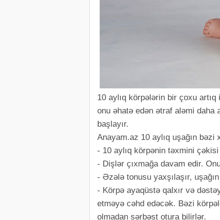
10 aylıq körpələrin bir çoxu artıq 
onu əhatə edən ətraf aləmi daha a
başlayır.
Anayam.az 10 aylıq uşağın bəzi xüs
- 10 aylıq körpənin təxmini çəkisi
- Dişlər çıxmağa davam edir. Onun
- Əzələ tonusu yaxşılaşır, uşağın
- Körpə ayaqüstə qalxır və dəstəy
etməyə cəhd edəcək. Bəzi körpə
olmadan sərbəst otura bilirlər.