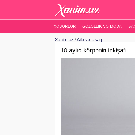
XƏBƏRLƏR
GÖZƏLLIK VƏ MODA
SA
Xanim.az
/
Ailə və Uşaq
10 aylıq körpənin inkişafı