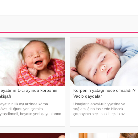
əyatının 1-ci ayında körpənin
Körpənin yatağı necə olmalıdır?
nkişafı
Vacib qaydalar
əyatının ilk ayı ərzində körpə
Uşaqların əhval-ruhiyyəsinə və
övcudluğunu yeni şəraitə
sağlamlığına təsir edə biləcək
yrəşdirməli, həyatın yeni qaydalarına
çarpayının seçilməsi heç də az
yğunlaşmalıdır. Bu ay ərzində o hiss
əhəmiyyətli məsələ deyil. Düzgün
tmədən çox şey öyrənmiş və artıq
çarpayı seçimi həm onurğa sütunun
ox şey bacarmış olur. Yeni doğulmuş
normal inkişafına, həm də sinir
örpələrin özəllikləri
sisteminə müsbət təsir göstərir