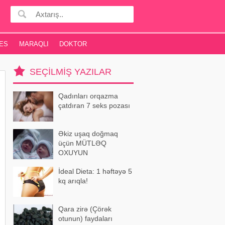
ES
MARAQLI
DOKTOR
SEÇILMIŞ YAZILAR
Qadınları orqazma
çatdıran 7 seks pozası
Əkiz uşaq doğmaq
üçün MÜTLƏQ
OXUYUN
İdeal Dieta: 1 həftəyə 5
kq arıqla!
Qara zirə (Çörək
otunun) faydaları