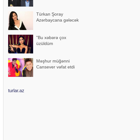
Türkan Şoray
Azərbaycana gələcək
"Bu xəbərə çox
üzüldüm
Məşhur müğənni
Cansever vəfat etdi
turlar.az