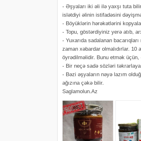
- Əşyaları iki əli ilə yaxşı tuta b
islətdiyi əlinin istifadəsini dəyiş
- Böyüklərin hərəkətlərini kopyalay
- Topu, göstərdiyiniz yerə atıb, ar
- Yuxarıda sadalanan bacarıqları 
zaman xəbardar olmalıdırlar. 10 
öyrədilməlidir. Bunu etmək üçün,
- Bir neçə sadə sözləri təkrarlaya 
- Bəzi əşyaların nəyə lazım olduğ
ağızına çəkə bilir.
Saglamolun.Az