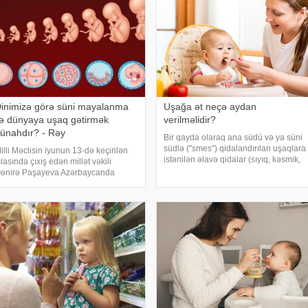
inimizə görə süni mayalanma
Uşağa ət neçə aydan
lə dünyaya uşaq gətirmək
verilməlidir?
ünahdır? - Rəy
Bir qayda olaraq ana südü və ya süni
südlə ("smes") qidalandırılan uşaqlara
illi Məclisin iyunun 13-də keçirilən
istənilən əlavə qidalar (sıyıq, kəsmik,
clasında çıxış edən millət vəkili
meyvə, tərəvəz, yumurta və s.) yalnız 6
ənirə Paşayeva Azərbaycanda
ayından sonra verilə bilər. xəbər verir
onsuzluq hallarının sayının gün
ki, bütün dünyad
eçdikcə artdığını diqqətə çatdırıb.
illət vəkili "Reproduktiv sağlamlıq
aqqında"