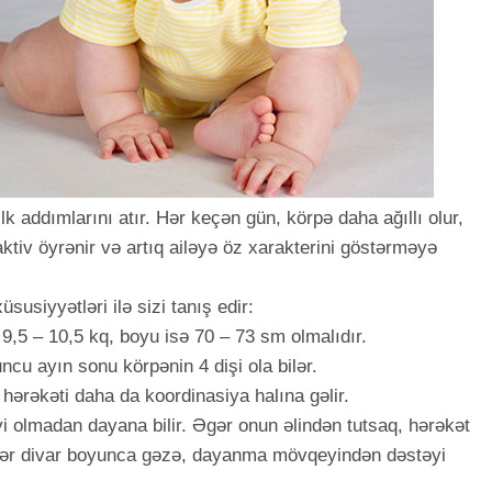
ilk addımlarını atır. Hər keçən gün, körpə daha ağıllı olur,
ktiv öyrənir və artıq ailəyə öz xarakterini göstərməyə
usiyyətləri ilə sizi tanış edir:
 9,5 – 10,5 kq, boyu isə 70 – 73 sm olmalıdır.
cu ayın sonu körpənin 4 dişi ola bilər.
 hərəkəti daha da koordinasiya halına gəlir.
i olmadan dayana bilir. Əgər onun əlindən tutsaq, hərəkət
lər divar boyunca gəzə, dayanma mövqeyindən dəstəyi