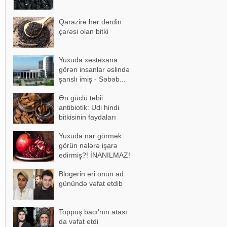
Qarazirə hər dərdin
çarəsi olan bitki
Yuxuda xəstəxana
görən insanlar əslində
şanslı imiş - Səbəb...
Ən güclü təbii
antibiotik: Udi hindi
bitkisinin faydaları
Yuxuda nar görmək
görün nələrə işarə
edirmiş?! İNANILMAZ!
Blogerin əri onun ad
günündə vəfat etdib
Toppuş bacı'nın atası
da vəfat etdi