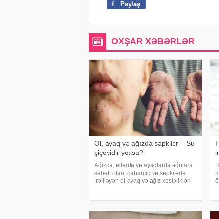
f
Paylaş
OXŞAR XƏBƏRLƏR
Əl, ayaq və ağızda səpkilər – Su
H
çiçəyidir yoxsa?
i
Ağızda, əllərdə və ayaqlarda ağrılara
H
səbəb olan, qabarcıq və səpkilərlə
m
irəliləyən əl-ayaq və ağız xəstəlikləri
ö
son günlərdə daha çox rast gəlinir.
u
Hər yaş qruplarında müşahidə olunsa
e
da, daha çox uşaqları hədəf alır. Mövz
ç
k