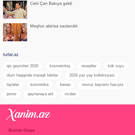
Ceki Çan Bakıya gəldi
Məşhur aktrisa saxlanıldı
turlar.az
qis geyimləri 2026
kosmetoloq
reseptler
kök suyu
olum haqqinda maraqli faktlar
2026 yaz yay kolleksiyasi
laylalar
kosmetika
banan
novruz bayramı haxışta
porno
qaynanaya aid
vicdan
Bizimlə Əlaqə