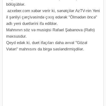
bölüşüblər.
azxeber.com xəbər verir ki, sənətçilər AzTV-nin Yeni
il şənliyi çərçivəsində çıxış edərək "Ölmədən öncə"
adlı yeni duetlərini ifa ediblər.
Mahnının söz və musiqisi Rafael Şabanova (Rafo)
məxsusdur.
Qeyd edək ki, duet ifaçıları daha əvvəl "Gözəl
Vətən" mahnısını da birgə səsləndirmişdilər.