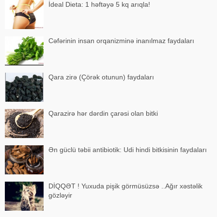
İdeal Dieta: 1 həftəyə 5 kq arıqla!
Cəfərinin insan orqanizminə inanılmaz faydaları
Qara zirə (Çörək otunun) faydaları
Qarazirə hər dərdin çarəsi olan bitki
Ən güclü təbii antibiotik: Udi hindi bitkisinin faydaları
DİQQƏT ! Yuxuda pişik görmüsüzsə ..Ağır xəstəlik
gözləyir