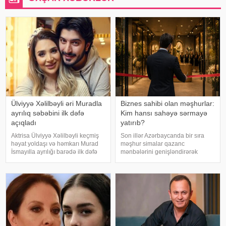
Ülviyyə Xəlilbəyli əri Muradla
Biznes sahibi olan məşhurlar:
ayrılıq səbəbini ilk dəfə
Kim hansı sahəyə sərmayə
açıqladı
yatırıb?
Aktrisa Ülviyyə Xəlilbəyli keçmiş
Son illər Azərbaycanda bir sıra
həyat yoldaşı və həmkarı Murad
məşhur simalar qazanc
İsmayılla ayrılığı barədə ilk dəfə
mənbələrini genişləndirərək
ətraflı açıqlama verib. Aktrisa bu
müxtəlif sahələrə sərmayə
barədə Nail Naiboğlunun
yatırırlar. Onların arasında
"YouTube" kanalında yayımlanan
restoran, kafe, geyim, gözəllik və
müsahibəsində danışıb
qida sektorunda fəaliyyət
göstərən, öz adları il