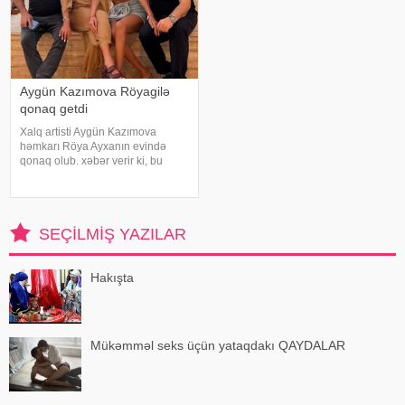
Aygün Kazımova Röyagilə
qonaq getdi
Xalq artisti Aygün Kazımova
həmkarı Röya Ayxanın evində
qonaq olub. xəbər verir ki, bu
barədə müğənni Kazım Can
instaqram hesabında paylaşım
edib. Görüntülər qısa müddətdə
izləyicilərin marağına səbəb olub
SEÇILMIŞ YAZILAR
Hakışta
Mükəmməl seks üçün yataqdakı QAYDALAR