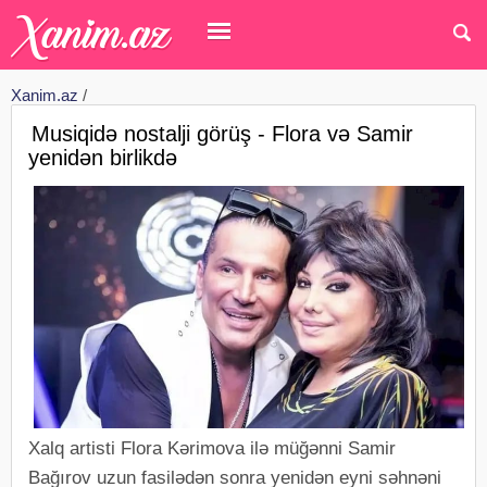
Xanim.az
/
Musiqidə nostalji görüş - Flora və Samir
yenidən birlikdə
Xalq artisti Flora Kərimova ilə müğənni Samir
Bağırov uzun fasilədən sonra yenidən eyni səhnəni