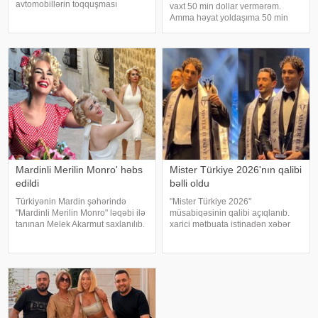
avtomobillərin toqquşması
vaxt 50 min dollar vermərəm.
nəticəsində bir nəfər ölüb.
Amma həyat yoldaşıma 50 min
Qəzada həyatını itirən
dollara zinət əşyası almaq mənim
"Mercedes"in sürücüsü 61 yaşlı
üçün asandır". Axşam.az-a
Zakir Ağayev xanənd
istinadən xəbər verir ki, bu sözləri
Xalq artisti Emin Ağalaro
Mardinli Merilin Monro' həbs
Mister Türkiye 2026'nın qalibi
edildi
bəlli oldu
Türkiyənin Mardin şəhərində
"Mister Türkiye 2026"
"Mardinli Merilin Monro" ləqəbi ilə
müsabiqəsinin qalibi açıqlanıb.
tanınan Melek Akarmut saxlanılıb.
xarici mətbuata istinadən xəbər
50 yaşlı Melek Akarmutun sosial
verir ki, 30 iştirakçının mübarizə
media hesabında 15 iyul 2016-cı
apardığı finalda Rizenin Ardeşen
il çevriliş cəhdi ilə bağlı cinayət
rayonundan olan Doğukan
tərkibli olduğ
Navdar birinci olaraq "Miste