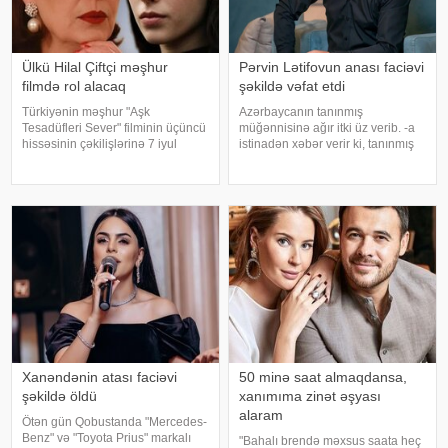
Ülkü Hilal Çiftçi məşhur
Pərvin Lətifovun anası faciəvi
filmdə rol alacaq
şəkildə vəfat etdi
Türkiyənin məşhur "Aşk
Azərbaycanın tanınmış
Tesadüfleri Sever" filminin üçüncü
müğənnisinə ağır itki üz verib. -a
hissəsinin çəkilişlərinə 7 iyul
istinadən xəbər verir ki, tanınmış
tarixində start veriləcək. Türkiyə
müğənni Pərvin Lətifovun anası
mətbuatına istinadən xəbər verir
Almaz Lətifova bu gün qəfil
ki, filmin baş rollarında Mehmet
dünyasını dəyişib. O özlərinə
Günsür və Devrim Özka
məxsus bağ sahəsində çalışarkən
əlinə bata
Xanəndənin atası faciəvi
50 minə saat almaqdansa,
şəkildə öldü
xanımıma zinət əşyası
alaram
Ötən gün Qobustanda "Mercedes-
Benz" və "Toyota Prius" markalı
"Bahalı brendə məxsus saata heç