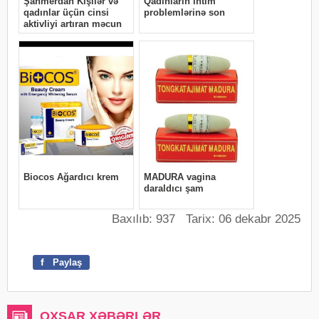
Baxılıb: 937 Tarix: 06 dekabr 2025
f
Paylaş
OXŞAR XƏBƏRLƏR