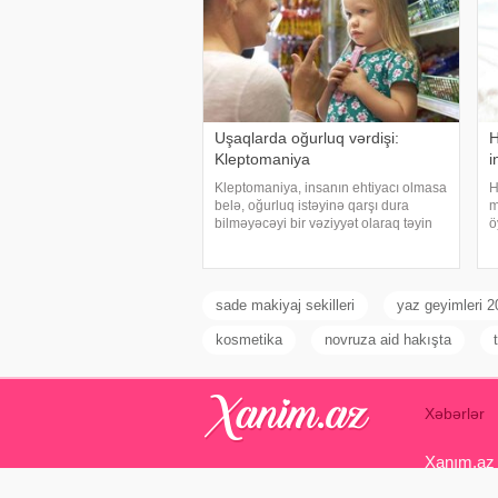
Uşaqlarda oğurluq vərdişi:
H
Kleptomaniya
i
Kleptomaniya, insanın ehtiyacı olmasa
H
belə, oğurluq istəyinə qarşı dura
m
bilməyəcəyi bir vəziyyət olaraq təyin
ö
olunur. Ən çox nəzarət problemi olan
u
və yüksək impulsivliyi olan insanlarda
e
rast gəlinir. Erkən uşaqlıq və
ç
yeniyetməli
k
sade makiyaj sekilleri
yaz geyimleri 2
kosmetika
novruza aid hakışta
Xəbərlər
Xanım.az s
Azərbaycan