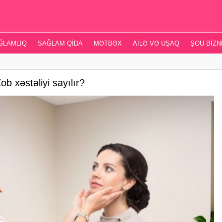
ĞLAMLIQ
SAĞLAM QIDA
MƏTBƏX
AILƏ VƏ UŞAQ
ŞOU BIZN
ob xəstəliyi sayılır?