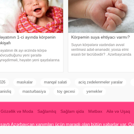
əyatının 1-ci ayında körpənin
Körpəmin suya ehtiyacı varmı?
nkişafı
Suyun körpələrə vaxtından əvvəl
verilməsi adət-ənənədir, yoxsa elmi
əyatının ilk ayı ərzində körpə
əsaslı bir təcrübədir? . Azərbaycanda
övcudluğunu yeni şəraitə
və digər ölkələrdə 6 aya çatmamış
yrəşdirməli, həyatın yeni qaydalarına
körpələrə su və digər mayelərin
yğunlaşmalıdır. Bu ay ərzində o hiss
verilməsi adəti körpələrin
tmədən çox şey öyrənmiş və artıq
sağlamlığına ciddi xətə
ox şey bacarmış olur. Yeni doğulmuş
örpələrin özəllikləri
026
maskalar
manqal salati
aciq zedelenmeler yaralar
tanisliq
masturbasiya
toy gecesi
yemekler
Gözəllik və Moda
Sağlamlıq
Sağlam qida
Mətbəx
Ailə və Uşaq
aytı Azərbaycan xanımları üçün maraqlı olan bütün xəbərlər var. Qadin
 qadınları, yemek reseptləri , Hamilə qadın , ana südü, uşaqlar, uşa