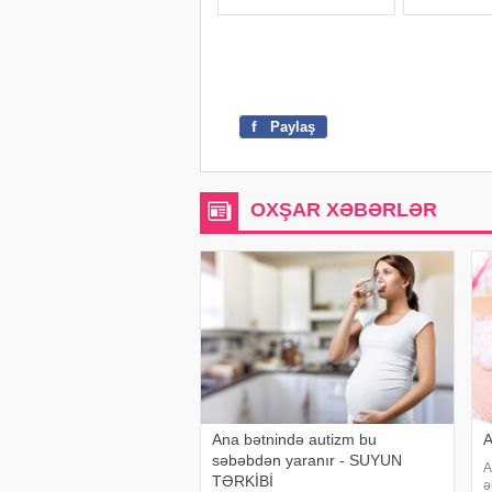
f
Paylaş
OXŞAR XƏBƏRLƏR
Ana bətnində autizm bu
A
səbəbdən yaranır - SUYUN
A
TƏRKİBİ
ə