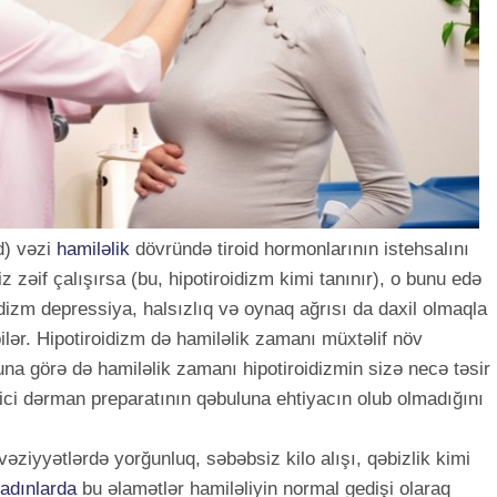
d) vəzi
hamiləlik
dövründə tiroid hormonlarının istehsalını
niz zəif çalışırsa (bu, hipotiroidizm kimi tanınır), o bunu edə
dizm depressiya, halsızlıq və oynaq ağrısı da daxil olmaqla
lər. Hipotiroidizm də hamiləlik zamanı müxtəlif növ
 Buna görə də hamiləlik zamanı hipotiroidizmin sizə necə təsir
ici dərman preparatının qəbuluna ehtiyacın olub olmadığını
 vəziyyətlərdə yorğunluq, səbəbsiz kilo alışı, qəbizlik kimi
adınlarda
bu əlamətlər hamiləliyin normal gedişi olaraq