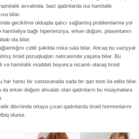
 hamiləlik əvvəlində, bəzi qadınlarda isə hamiləlik
xa bilər.
də gecikilmə olduqda qalıcı sağlamlıq problemlərinə yol
 hamiləliyə bağlı hipertenziya, erkən doğum, plasentanın
bəb ola bilər.
ğlamlığını ciddi şəkildə riskə sala bilər. Ancaq bu vəziyyət
lmış tiroid pozuqluqları nəticəsində yaşana bilər. Bu
li və hamiləlik müddəti boyunca nizamlı olaraq tiroid
.
 hər hansı bir xəstəxanada sadə bir qan testi ilə edilə bilər.
 ya da erkən doğum əhvalatı olan qadınların bu müayinələrə
r.
ləlik dövründə ortaya çıxan qadınlarda tiroid hormonlarını
tbiq olunur.