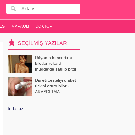
ES
MARAQLI
DOKTOR
SEÇILMIŞ YAZILAR
Röyanın konsertinə
biletlər rekord
müddətdə satılıb bitdi
Diş əti xəstəliyi diabet
riskini artıra bilər -
ARAŞDIRMA
turlar.az