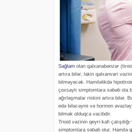
Sağlam
olan qalxanabənzər (tiroi
artıra bilər, lakin qalxanvari vəzi
bilməyəcək. Hamiləlikdə hipotiroi
çoxsaylı simptomlara səbəb ola bi
ağırlaşmalar riskini artıra bilər.
edə biləcəyini və hormon əvəzləy
bilmək olduqca vacibdir.
Trioid vəzinin qeyri-kafi çalışdığı
simptomlara səbəb olur. Hamilə
q