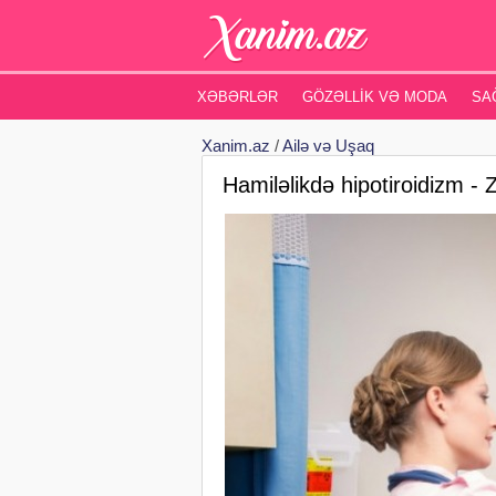
XƏBƏRLƏR
GÖZƏLLIK VƏ MODA
SA
Xanim.az
/
Ailə və Uşaq
Hamiləlikdə hipotiroidizm - Z