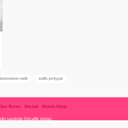
testosteron nədir
südlü şirniyyat
Şou Biznes
Maraqlı
Bizimlə Əlaqə
 saytinda Gözəllik sirrləri ,
q yemekleri, intim münasibətlər, qadin