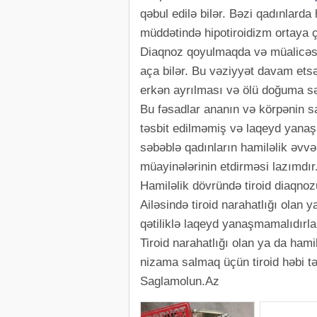
qəbul edilə bilər. Bəzi qadınlarda
müddətində hipotiroidizm ortaya çı
Diaqnoz qoyulmaqda və müalicəsin
aça bilər. Bu vəziyyət davam etsə
erkən ayrılması və ölü doğuma sə
Bu fəsadlar ananın və körpənin sa
təsbit edilməmiş və laqeyd yanaşı
səbəblə qadınların hamiləlik əvvə
müayinələrinin etdirməsi lazımdır
Hamiləlik dövründə tiroid diaqnozu
Ailəsində tiroid narahatlığı olan
qətiliklə laqeyd yanaşmamalıdırla
Tiroid narahatlığı olan ya da hami
nizama salmaq üçün tiroid həbi tə
Saglamolun.Az