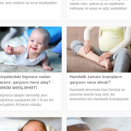
əs, ana südünü və onun keyfiyyətini
səbəb olan, qabarcıq və səpkilərlə
rtırmaq üçün hansı qidalardan
irəliləyən əl-ayaq və ağız xəstəlikləri
stifadə etmək lazımdır?. Axşam.az
son günlərdə daha çox rast gəlinir.
na südünü artıran 7 qidanı təqdim
Hər yaş qruplarında müşahidə olunsa
dir:. 1. Yumurt
da, daha çox uşaqları hədəf alır. Mövz
örpələrdəki bişməcə nədən
Hamiləlik zamanı krampların
aranır, qarşısını necə alaq? -
qarşısını necə almalı?
HƏKİM MƏSLƏHƏTİ
Hamiləlik dövründə bəzi fizioloji və
psixoloji təsirlər baş verir. Bu
Bişməcə (diaper dermatit) yeni
təsirlərdən biri Hamiləlik Kramplarıdır.
oğulmuş uşaqlarda (ilk 2 il) tez tez
Xüsusilə hamiləliyin ikinci trimestrində
ast gəlinir. Alt bezin olduğu
(təxminən 20 həftədən sonra)
ahiyələrdə, genital orqanlar
başlayan və bəzi hallarda çox ağrılı ol
issələrində rast gəlinir". Bu barədə
ediatr Gülnar Abdullayeva -a
çıqlamasınd