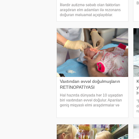
B
İllərdir autizmə səbəb olan faktorları
a
araşdıran elm adamları ilə rezonans
i
doğuran məluamat açıqlayıblar.
a
Danimarkada aparılan yeni bir
e
araşdırmada autizmi suda litiumun
miqdarı ilə əlaqələndirilib. Kaliforniya
Universitetində
Vaxtından əvvəl doğulmuşların
K
RETİNOPATİYASI
y
Hal hazırda dünyada hər 10 uşaqdan
biri vaxtından əvvəl doğulur. Aparılan
"
geniş miqyaslı elmi araşdırmalar və
d
qabaqlayıcı tədbirlərə baxmayaraq
r
vaxtından əvvəl doğuşların sayı günü-
n
gündən artmaqdadır. Dünya
h
statistikasın
p
a