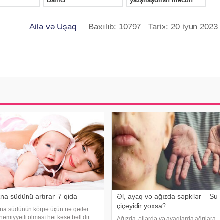
Ailə və Uşaq
Baxılıb: 10797 Tarix: 20 iyun 2023
na südünü artıran 7 qida
Əl, ayaq və ağızda səpkilər – Su
çiçəyidir yoxsa?
na südünün körpə üçün nə qədər
həmiyyətli olması hər kəsə bəllidir.
Ağızda, əllərdə və ayaqlarda ağrılara