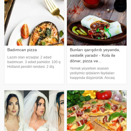
xüsusi qaydalara diqqət
edilməlidir. axşam.az-a istinadən
bildiri
Badımcan pizza
Bunları qarışdırıb yeyəndə,
xəstəlik yaradır - Kola ilə
Lazım olan ərzaqlar. 2 ədəd
dönər, pizza və...
badımcan. 3 ədəd pamidor. 100 q
Holland pendiri rəndəsi. 2 diş
Yemək yeyərkən əsasən
sarımsaq. 1 çimdik nanə. istiot.
yediyimiz qidaların faydaları
duz. Hazırlanma qaydası. 1.
haqqında düşünürük. Ancaq
Əvvəlcə badımcanları yuyun. Bir
qidalanarkən yol verdiyimiz bəzi
qabda duzlu su hazırlayın.
səhvlərə görə vücudumuz heç bir
Badımcanlar
vitamini qəbul edə bilmir. çox
insanların hər gün yanlış olaraq
qarışdırdığı qidalar