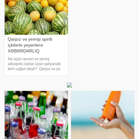
Qarpız və yemişi spirtli
içkilərlə yeyənlərə
XƏBƏRDARLIQ
Nə üçün qovun və yemiş
alkoqollu içkilər üçün qəlyanaltı
kimi uyğun deyil?. Qarpız və ya
yemişin araq üçün qəlyanaltı kimi
qətiyyən uyğun olmadığını
bilirdinizmi?. -a istinadən xəbər
verir ki, ekspertlər xəbərdarlıq edi