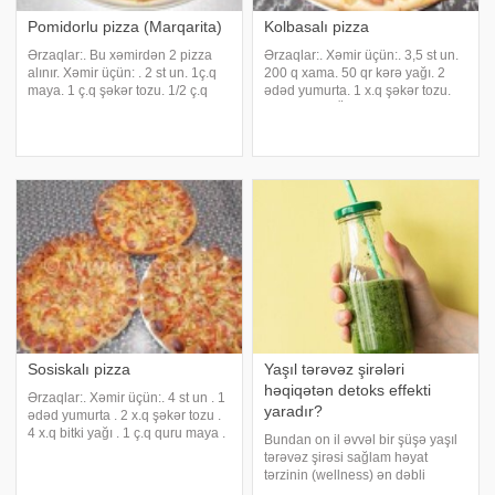
Pomidorlu pizza (Marqarita)
Kolbasalı pizza
Ərzaqlar:. Bu xəmirdən 2 pizza
Ərzaqlar:. Xəmir üçün:. 3,5 st un.
alınır. Xəmir üçün: . 2 st un. 1ç.q
200 q xama. 50 qr kərə yağı. 2
maya. 1 ç.q şəkər tozu. 1/2 ç.q
ədəd yumurta. 1 x.q şəkər tozu.
duz. 2 x.q bitki yağı. 3/4 st ilıq su.
1/2 ç.q duz. Üstü üçün:. 300 q
Yaymaq üçün əlavə 1-2 x.q un.
kolbasa. 200-250 q pendir. 3 x.q
Bir ədəd pizzanın üstü üçün:. 4
mayonez. 3 x.q ketcap. 3 ədəd
ədəd pomidor. 2-3 di
pomidor. 3 ədəd şirin bibər
Sosiskalı pizza
Yaşıl tərəvəz şirələri
həqiqətən detoks effekti
Ərzaqlar:. Xəmir üçün:. 4 st un . 1
yaradır?
ədəd yumurta . 2 x.q şəkər tozu .
4 x.q bitki yağı . 1 ç.q quru maya .
Bundan on il əvvəl bir şüşə yaşıl
1/2 ç.q duz . 1 st ilıq su ya da süd
tərəvəz şirəsi sağlam həyat
. Üstü üçün:. 9 ədəd sosiska . 3
tərzinin (wellness) ən dəbli
ədəd pomidor . 3 ədəd şirin bibər
simvollarından biri idi. Zamanla