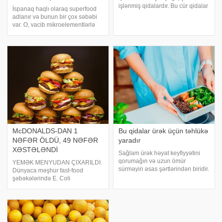
işlənmiş qidalardır. Bu cür qidalar
İspanaq haqlı olaraq superfood
bədəndə hormonal dəyişikliklərə
adlanır və bunun bir çox səbəbi
səbəb olaraq dəriyə təsir edə
var. O, vacib mikroelementlərlə
bilər. Sızanaq yaradan bəzi əsas
zəngindir və demək olar ki, heç
qidalar:. Şəkərli içkilə
bir kalori ehtiva etmir, bu da onu
fiquramızı qorumaq üçün ideal
edir. . İspanaq orqanizmin ta
McDONALDS-DAN 1
Bu qidalar ürək üçün təhlükə
NƏFƏR ÖLDÜ, 49 NƏFƏR
yaradır
XƏSTƏLƏNDİ
Sağlam ürək həyat keyfiyyətini
qorumağın və uzun ömür
YEMƏK MENYUDAN ÇIXARILDI.
sürməyin əsas şərtlərindən biridir.
Dünyaca məşhur fast-food
-ə istinadən bildirir ki, qidalanma
şəbəkələrində E. Coli
vərdişlərimiz bu vacib
bakteriyasının epidemiyası
orqanımızın sağlamlığına böyük
həyəcanı yaşanıb. ABŞ-da bir çox
təsir göstərir. Düzgün olmayan
insanın xəstələnməsinə və bir
qidalar zamanl
insanın ölümünə səbəb olan
E.Coli McDonalds-da başlayand