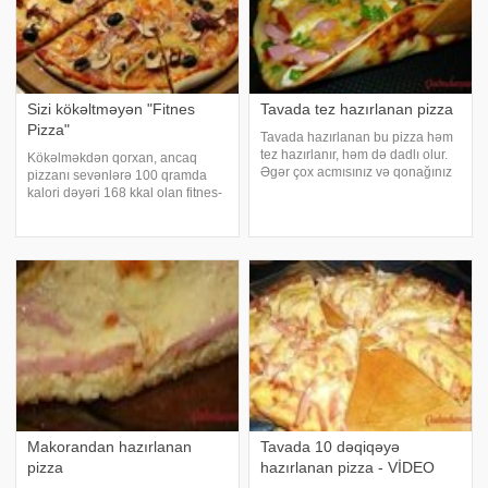
Sizi kökəltməyən "Fitnes
Tavada tez hazırlanan pizza
Pizza"
Tavada hazırlanan bu pizza həm
tez hazırlanır, həm də dadlı olur.
Kökəlməkdən qorxan, ancaq
Əgər çox acmısınız və qonağınız
pizzanı sevənlərə 100 qramda
artıq qapının kandarındadırsa,
kalori dəyəri 168 kkal olan fitnes-
çox fikirləşmədən sizə təqdim
pizza təqdim edirik. Içindəkilər:.
etdiyimiz pizzanı hazırlayın.
Yağsız kəsmik- 400 qr,. Yumurta –
Tərkibi:. 2 yumurta. 3 xörək qaşığ
3 ədəd,. Un – 8x.q,. Kök
(rəndədən keçirilmiş) – 150qr,.
Qabartm
Makorandan hazırlanan
Tavada 10 dəqiqəyə
pizza
hazırlanan pizza - VİDEO