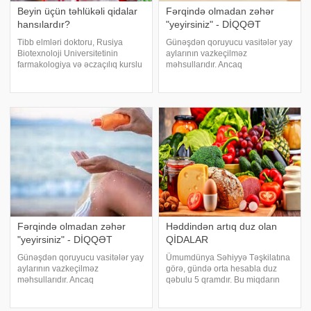
Beyin üçün təhlükəli qidalar
Fərqində olmadan zəhər
hansılardır?
"yeyirsiniz" - DİQQƏT
Tibb elmləri doktoru, Rusiya
Günəşdən qoruyucu vasitələr yay
Biotexnoloji Universitetinin
aylarının vazkeçilməz
farmakologiya və əczaçılıq kurslu
məhsullarıdır. Ancaq
terapiya kafedrasının professoru
mütəxəssislər bu məhsulların
Vladimir Popov insult riskini artıra
təhlükəli ola biləcəkləri barədə
bilən qidaları sadalayıb. -a
xəbərdarlıq edirlər. -a
istinadən bildirir ki, o, gizl
istinadən xəbər verir ki, buna
səbəb əksər günəşdən qoruyuc
Fərqində olmadan zəhər
Həddindən artıq duz olan
"yeyirsiniz" - DİQQƏT
QİDALAR
Günəşdən qoruyucu vasitələr yay
Ümumdünya Səhiyyə Təşkilatına
aylarının vazkeçilməz
görə, gündə orta hesabla duz
məhsullarıdır. Ancaq
qəbulu 5 qramdır. Bu miqdarın
mütəxəssislər bu məhsulların
müntəzəm olaraq aşılması
təhlükəli ola biləcəkləri barədə
sağlamlıq problemlərinə səbəb