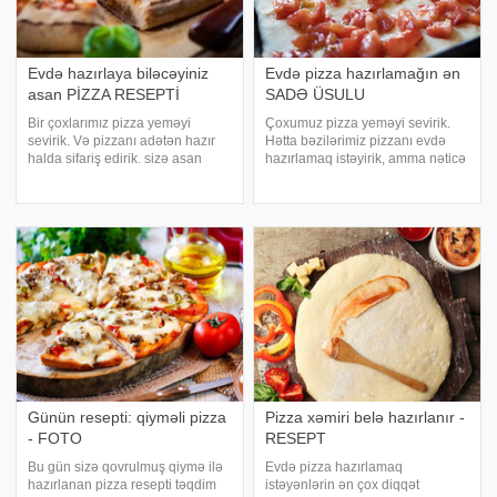
Evdə hazırlaya biləcəyiniz
Evdə pizza hazırlamağın ən
asan PİZZA RESEPTİ
SADƏ ÜSULU
Bir çoxlarımız pizza yeməyi
Çoxumuz pizza yeməyi sevirik.
sevirik. Və pizzanı adətən hazır
Hətta bəzilərimiz pizzanı evdə
halda sifariş edirik. sizə asan
hazırlamaq istəyirik, amma nəticə
halda evdə hazırlaya biləcəyiniz
elə də ürəkaçan olmur. -ın -a
dadlı pizza reseptini təqdim edir.
istinadən təqdim etdiyi reseptlə
Lazım olan ərzaqlar: . 1 yaşıl
pizza hazırlamaq həm çox asan,
bibər (doğranmış). 1 qırmız
həm də ləzzətli olur. Bu reseptl
Günün resepti: qiyməli pizza
Pizza xəmiri belə hazırlanır -
- FOTO
RESEPT
Bu gün sizə qovrulmuş qiymə ilə
Evdə pizza hazırlamaq
hazırlanan pizza resepti təqdim
istəyənlərin ən çox diqqət