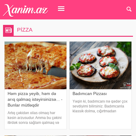
PIZZA
Həm pizza yeyib, həm də
Badımcan Pizzası
arıq qalmaq istəyirsinizsə... -
Yəqin ki, badımcanı nə qədər çox
Bunlar mütləqdir
sevdiyimi bilirsiniz. Badımcanla
klassik dolma, cığırtmadan
Artıq çəkidən xilas olmaq hər
tutmuş, Çin mətbəxində
kəsin arzusudur. Amma bu çəkini
badımcanın hazırlanması və bir
itirdək sonra sağlam qalmaq və
çox başqa reseptlər ilə sizinlə
ya çəkini saxlamaq heç də asan
artıq paylaşmışam. Bu gün isə
deyil. Bunun üçün arıqlayarkən
sizə bosta