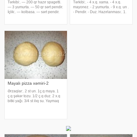
Tərkibi:. — 200 qr hazır spagetti.
Tərkibi:. - 4 x.q. xama. - 4 x.q.
— 3 yumurta. — 50 qr sərt pendir.
mayonez. - 2 yumurta. - 9 x.q. un .
İçlik:. — kolbasa. — sərt pendir.
- Pendir. - Duz. Hazırlanması:. 1.
— ketçup. Əsas üçün bütün
Xəmir xama kimi yumşaq alınır,
məhsullar qarışdırılır və pitsa
onu dibi yağlanmış tavaya
üçün qabın içərisinə qoyulur. Qab
tökürük (təbii ki, yoğrulub,
əvvəlcədən yağlanır. Bir qədə
bişirmək üçün hazır olandan
sonra
Mayalı pizza xəmiri-2
Ərzaqlar:. 2 st un. 1ç.q maya. 1
ç.q şəkər tozu. 1/2 ç.q duz. 2 x.q
bitki yağı. 3/4 st ilıq su. Yaymaq
üçün əlavə 1-2 x.q un.
Hazırlanması:. Əvvəlcə şəkər
tozu ilə mayanı qarışdırıb yarı su
ilə həll edib 10-15 dəq saxlayırıq