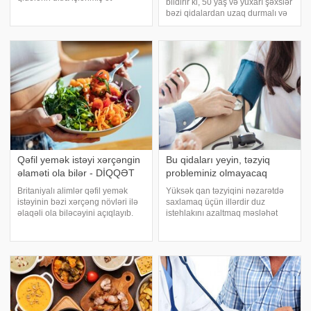
bildirir ki, 50 yaş və yuxarı şəxslər
məhsulları və şəkərli içkilər
bəzi qidalardan uzaq durmalı və
olduğunu göstərib. xəbər verir ki,
ya onları çox məhdud şəkildə
Virginia Tech Universitetindən
istehlak etməlidir. Çünki yaş
alimlərin həyata keçirdiyi
artdıqca metabolizma yavaşlayır,
tədqiqatda
düyün və orqanların həssaslığ
Qəfil yemək istəyi xərçəngin
Bu qidaları yeyin, təzyiq
əlaməti ola bilər - DİQQƏT
probleminiz olmayacaq
Britaniyalı alimlər qəfil yemək
Yüksək qan təzyiqini nəzarətdə
istəyinin bəzi xərçəng növləri ilə
saxlamaq üçün illərdir duz
əlaqəli ola biləcəyini açıqlayıb.
istehlakını azaltmaq məsləhət
xəbər verir ki, "Daily Mail"
görülür. Lakin Kanadada aparılan
qəzetinin yazdığına görə,
yeni araşdırma bu yanaşmanın
şokolad, pizza və ya limon kimi
təkbaşına kifayət etmədiyini
qidalara ani həvəsin yaranmas
ortaya çıxarıb. xəbər verir ki,
Vaterloo Universitetində