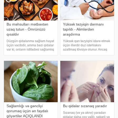
Bu məhsulları mətbəxtən
Yüksək təzyiqin dərmanı
uzaq tutun - Ömrünüzü
tapıldı - Alimlərdən
qısaldır
araşdırma
Düzgün qidalanma sağlam həyat
Yüksək qan təzyiqini idarə etmək
üçün vacibdir, amma bəzi qidalar
üçün illərdir duz istehlakını
var ki, onların istifadəsi sağlamlıq
azaltmaq tövsiyə olunur. Ancaq
üçün ciddi risklər yaradır. xarici
yeni araşdırmalar bunun tək
mətbuata istinadla xəbər verir ki,
başına kifayət etmədiyini ortaya
qidalanma sahəsində aparılan
qoyub. . xəbər verir ki, Kanadanın
son araşdırmalar göstəri
Vaterloo Universitetindən prof
Sağlamlığı və gəncliyi
Bu qidalar sızanaq yaradır
qorumaq üçün ən faydalı
Sızanaq (və ya akne) yaradan
göyərtilər AÇIQLANDI
qidalar daha çox yağlı, şəkərli və