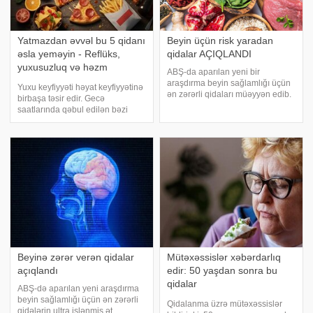
Yatmazdan əvvəl bu 5 qidanı
Beyin üçün risk yaradan
əsla yeməyin - Reflüks,
qidalar AÇIQLANDI
yuxusuzluq və həzm
ABŞ-da aparılan yeni bir
problemləri
araşdırma beyin sağlamlığı üçün
Yuxu keyfiyyəti həyat keyfiyyətinə
ən zərərli qidaları müəyyən edib.
birbaşa təsir edir. Gecə
xəbər verir ki, Virciniya
saatlarında qəbul edilən bəzi
Texnologiya Universitetinin
qidalar mədə yanması, reflüks,
alimləri müəyyən ediblər ki, çox
gecə oyanmaları və səhər
emal olunmuş ət məhsulları və
yorğunluğuna səbəb ola bilər.
şəkərli içkilə
Doktor Portakalın araşdırmasına
əsasən, yatmazda
Beyinə zərər verən qidalar
Mütəxəssislər xəbərdarlıq
açıqlandı
edir: 50 yaşdan sonra bu
qidalar
ABŞ-də aparılan yeni araşdırma
məhdudlaşdırılmalıdır
beyin sağlamlığı üçün ən zərərli
Qidalanma üzrə mütəxəssislər
qidələrin ultra işlənmiş ət