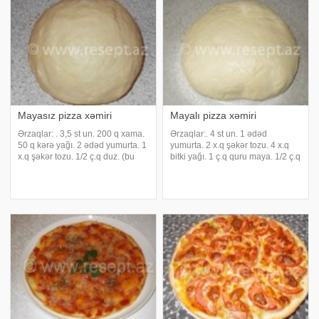
Mayasız pizza xəmiri
Mayalı pizza xəmiri
Ərzaqlar: . 3,5 st un. 200 q xama.
Ərzaqlar:. 4 st un. 1 ədəd
50 q kərə yağı. 2 ədəd yumurta. 1
yumurta. 2 x.q şəkər tozu. 4 x.q
x.q şəkər tozu. 1/2 ç.q duz. (bu
bitki yağı. 1 ç.q quru maya. 1/2 ç.q
xəmirdən diametri 26-28 sm olan
duz. 1 st ilıq su ya da süd.
3 ədəd pizza alınır).
Hazırlanması:. Unu ələyib bir
Hazırlanması:. Yumşaq yağı unla
qaba töküb ortasını aralayırıq.
ovuruq. Xamanı, yumurtanı, şəkə
Üstünə şəkər tozunu və duzu
səpirik