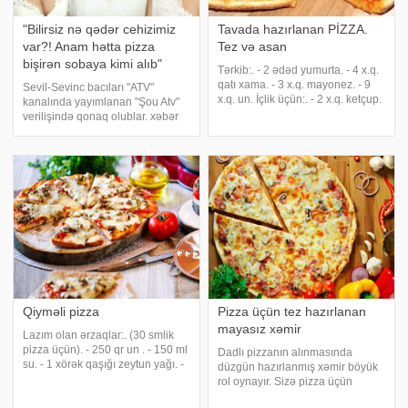
"Bilirsiz nə qədər cehizimiz
Tavada hazırlanan PİZZA.
var?! Anam hətta pizza
Tez və asan
bişirən sobaya kimi alıb"
Tərkib:. - 2 ədəd yumurta. - 4 x.q.
qatı xama. - 3 x.q. mayonez. - 9
Sevil-Sevinc bacıları "ATV"
x.q. un. İçlik üçün:. - 2 x.q. ketçup.
kanalında yayımlanan "Şou Atv"
- 1 ədəd soğan. - 150 qr bişmiş
verilişində qonaq olublar. xəbər
toyuq filesi (və ya kolbasa). - 1-2
verir ki, bacılar bir müddət öncə
pomidor. - 150 qr holland pendiri.
ailə qurma xəbərinə açıqlama
Hazırlanması:
veriblər. Sevinc bildirib ki, bu
xəbərlər yaland
Qiyməli pizza
Pizza üçün tez hazırlanan
mayasız xəmir
Lazım olan ərzaqlar:. (30 smlik
pizza üçün). - 250 qr un . - 150 ml
Dadlı pizzanın alınmasında
su. - 1 xörək qaşığı zeytun yağı. -
düzgün hazırlanmış xəmir böyük
1 çay qaşığı şəkər tozu. - yarım
rol oynayır. Sizə pizza üçün
çay qaşığı maya. - duz. Üzəri
mayasız xəmir reseptini təqdim