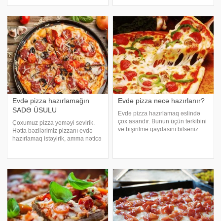
üçün:. - 1 xörək qaşığı ketçup. -
edirik. Əsl italyan pizzası məhz
Qurudulmuş ağ reyhan
belə mayasız xəmirdən hazırlanır.
İnqrediyentlər:. - 1,5 stəkan un.
Evdə pizza hazırlamağın
Evdə pizza necə hazırlanır?
SADƏ ÜSULU
Evdə pizza hazırlamaq əslində
çox asandır. Bunun üçün tərkibini
Çoxumuz pizza yeməyi sevirik.
və bişirilmə qaydasını bilsəniz
Hətta bəzilərimiz pizzanı evdə
bəsdir. Axşam.az asan pizza
hazırlamaq istəyirik, amma nəticə
hazırlamaq üçün nələr lazım
elə də ürəkaçan olmur. -ın sizə
olduğunu sizlərə təqdim edir.
təqdim etdiyi reseptlə pizza
Xəmirin tərkibi. 5 stəkan un. 4
hazırlamaq həm çox asan, həm
yemək qaşığ
də ləzzətli olur. Bu reseptlə
pizzanı