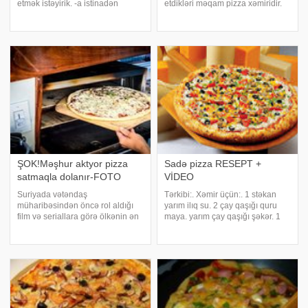
etmək istəyirik. -a istinadən
etdikləri məqam pizza xəmiridir.
bildirir ki, pizzalar arasında
Pizza xəmiri yaxşı olmadıqda
içliyinə görə ən çox sevdiyim
bütün əziyyət heç olur. -a
qiyməli pizzadır. Lazım olan
istinadən evdə mükəmməl pizza
ərzaqlar:. (30 smlik pizza üçün).
xəmiri hazırlamağın yolları ilə sizi
25
tanış edir. Vəsaitlər:
ŞOK!Məşhur aktyor pizza
Sadə pizza RESEPT +
satmaqla dolanır-FOTO
VİDEO
Suriyada vətəndaş
Tərkibi:. Xəmir üçün:. 1 stəkan
müharibəsindən öncə rol aldığı
yarım ilıq su. 2 çay qaşığı quru
film və seriallara görə ölkənin ən
maya. yarım çay qaşığı şəkər. 1
məşhur aktyorları sırasında yer
çay qaşığı duz. 4 stəkan un. 1/4
alan Cihad Abdo hazırda ABŞ-da
stəkan əridilmiş marqarin. Üzəri
pizza satmaqla özünü dolandırır.
üçün:. sosiska. pomidor.
Qadınsaytı.az Axşam.az-a
qarğıdalı. qara zeytun. pendir.
istinadən xəbə
əlav