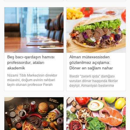
. 3 x.q ketca
bu tendensiya bir az arxa plana
keçsə də, yaşıl şirələr hələ də bir
çox insanın gündəlik rutinind
Beş bacı-qardaşın hamısı
Alman mütəxəssisdən
professordur, ataları
gözlənilməz açıqlama:
akademik
Dönər ən sağlam nahar
yeməyi imiş
Nizami Tibb Mərkəzinin direktor
İllərdir "zərərli qida" damğası
müavini, doğum evinin rəhbəri
vurulan dönər haqqında fikirlər
təyin olunan professor Fərəh
dəyişir. Almaniyalı bəslənmə
Qaraqurbanlı tanınmış ailənin
mütəxəssisi Christian Weichert
nümayəndəsidir. "Yeni Sabah"a
bildirir ki, digər ayaqüstü
istinadən xəbər verir ki, o,
yeməklərlə (fast food)
akademik Afad Qurbanovun
müqayisədə dönər bədən üçün
qızıdır
ən balansl