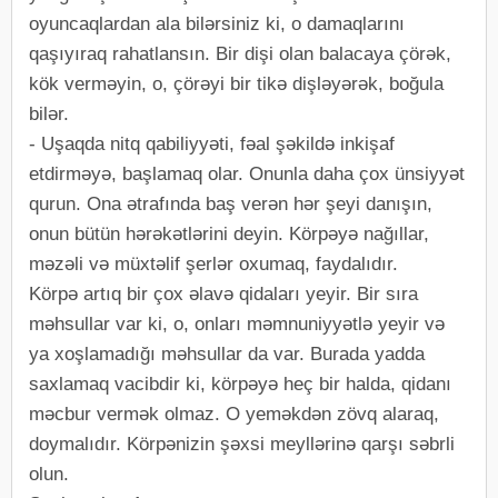
oyuncaqlardan ala bilərsiniz ki, o damaqlarını
qaşıyıraq rahatlansın. Bir dişi olan balacaya çörək,
kök verməyin, o, çörəyi bir tikə dişləyərək, boğula
bilər.
- Uşaqda nitq qabiliyyəti, fəal şəkildə inkişaf
etdirməyə, başlamaq olar. Onunla daha çox ünsiyyət
qurun. Ona ətrafında baş verən hər şeyi danışın,
onun bütün hərəkətlərini deyin. Körpəyə nağıllar,
məzəli və müxtəlif şerlər oxumaq, faydalıdır.
Körpə artıq bir çox əlavə qidaları yeyir. Bir sıra
məhsullar var ki, o, onları məmnuniyyətlə yeyir və
ya xoşlamadığı məhsullar da var. Burada yadda
saxlamaq vacibdir ki, körpəyə heç bir halda, qidanı
məcbur vermək olmaz. O yeməkdən zövq alaraq,
doymalıdır. Körpənizin şəxsi meyllərinə qarşı səbrli
olun.