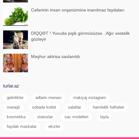
Cəfərinin insan orqanizminə inanılmaz faydaları
DİQQƏT ! Yuxuda pişik görmüsüzsə ..Ağır xəstəlik
gözləyir
Məşhur aktrisa saxlanıldı
turlar.az
gelinlikler
adlarin menasi
makiyaj instagram
maraqlı
sobada kotlet
salatlar
hamiləlik həftələri
kosmetika
statuslar
sac modelleri
layla
faydalı maskalar
ekizler