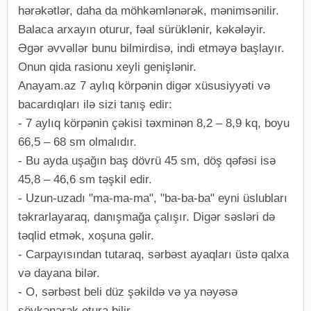
hərəkətlər, daha da möhkəmlənərək, mənimsənilir.
Balaca arxayın oturur, fəal sürüklənir, kəkələyir.
Əgər əvvəllər bunu bilmirdisə, indi etməyə başlayır.
Onun qida rasionu xeyli genişlənir.
Anayam.az 7 aylıq körpənin digər xüsusiyyəti və
bacardıqları ilə sizi tanış edir:
- 7 aylıq körpənin çəkisi təxminən 8,2 – 8,9 kq, boyu
66,5 – 68 sm olmalıdır.
- Bu ayda uşağın baş dövrü 45 sm, döş qəfəsi isə
45,8 – 46,6 sm təşkil edir.
- Uzun-uzadı "ma-ma-ma", "ba-ba-ba" eyni üslubları
təkrarlayaraq, danışmağa çalışır. Digər səsləri də
təqlid etmək, xoşuna gəlir.
- Carpayısından tutaraq, sərbəst ayaqları üstə qalxa
və dayana bilər.
- O, sərbəst beli düz şəkildə və ya nəyəsə
söykənərək otura bilir.