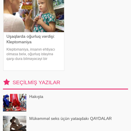
Uşaqlarda oğurluq vərdişi:
Kleptomaniya
Kleptomaniya, insanın ehtiyacı
olmasa belə, oğurluq istəyinə
qarşı dura bilməyəcəyi bir
vəziyyət olaraq təyin olunur. Ən
çox nəzarət problemi olan və
yüksək impulsivliyi olan
insanlarda rast gəlinir. Erkən
SEÇILMIŞ YAZILAR
uşaqlıq və yeniyetməli
Hakışta
Mükəmməl seks üçün yataqdakı QAYDALAR