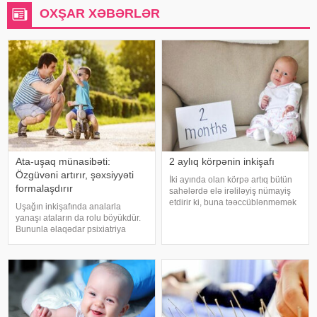
OXŞAR XƏBƏRLƏR
Ata-uşaq münasibəti:
2 aylıq körpənin inkişafı
Özgüvəni artırır, şəxsiyyəti
İki ayında olan körpə artıq bütün
formalaşdırır
sahələrdə elə irəliləyiş nümayiş
etdirir ki, buna təəccüblənməmək
Uşağın inkişafında analarla
mümkün deyil. saytının bu yazısı 2
yanaşı ataların da rolu böyükdür.
aylıq körpəsi olan valideynlərə,
Bununla əlaqədar psixiatriya
körpəsinin ilk uğurlarını
mütəxəssisi Dos. Dr. Serhat Tunç
qiymətləndirməyə kömək edəcək
məlumat verib. Güclü ata-övlad
ünsiyyəti olan uşaqların müsbət
şəxsiyyət xüsusiyyətlərini inkişa