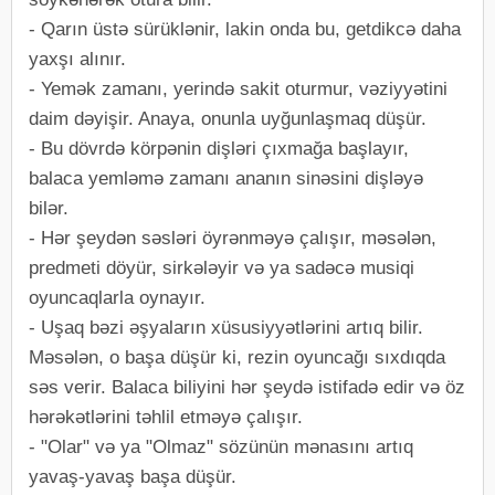
- Qarın üstə sürüklənir, lakin onda bu, getdikcə daha
yaxşı alınır.
- Yemək zamanı, yerində sakit oturmur, vəziyyətini
daim dəyişir. Anaya, onunla uyğunlaşmaq düşür.
- Bu dövrdə körpənin dişləri çıxmağa başlayır,
balaca yemləmə zamanı ananın sinəsini dişləyə
bilər.
- Hər şeydən səsləri öyrənməyə çalışır, məsələn,
predmeti döyür, sirkələyir və ya sadəcə musiqi
oyuncaqlarla oynayır.
- Uşaq bəzi əşyaların xüsusiyyətlərini artıq bilir.
Məsələn, o başa düşür ki, rezin oyuncağı sıxdıqda
səs verir. Balaca biliyini hər şeydə istifadə edir və öz
hərəkətlərini təhlil etməyə çalışır.
- "Olar" və ya "Olmaz" sözünün mənasını artıq
yavaş-yavaş başa düşür.