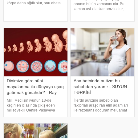
körpə daha ağıllı olur, onu əhatə
ananın bütün zamanını alır. Bu
edən ətraf aləmi daha aktiv
zaman əsl xilaskar əmzik olur,
öyrənir və artıq ailəyə öz
onunla uşaqlar tez yatır və az
xarakterini göstərməyə başlayır.
şıltaqlıq edirlər. Amma körpə
10 aylıq uşağın bəzi xüsusiyyətlər
böyüyür və əmziklə vidalaşma
zamanı gəlib çatır. Bunu necə
edək ki, əmzikl
Dinimizə görə süni
Ana bətnində autizm bu
mayalanma ilə dünyaya uşaq
səbəbdən yaranır - SUYUN
gətirmək günahdır? - Rəy
TƏRKİBİ
Milli Məclisin iyunun 13-də
İllərdir autizmə səbəb olan
keçirilən iclasında çıxış edən
faktorları araşdıran elm adamları
millət vəkili Qənirə Paşayeva
ilə rezonans doğuran məluamat
Azərbaycanda sonsuzluq
açıqlayıblar. Danimarkada
hallarının sayının gün keçdikcə
aparılan yeni bir araşdırmada
artdığını diqqətə çatdırıb. Millət
autizmi suda litiumun miqdarı ilə
vəkili "Reproduktiv sağlamlıq
əlaqələndirilib. Kaliforniya
haqqında"
Universitetində