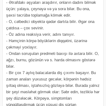
- Ətrafdakı əşyaları araşdırır, onların dadını bilmək
üçün: yalaya, çeynəyə və ya sora bilər. Bu ona,
şəxsi təcrübə toplamağa kömək edir.
- O, cəlbedici obyektə qədər dartıla bilir. Əgər ona
çatdısa – çox sevinir.
- Öz adına reaksiya verir, adını tanıyır.
- Həmçinin körpə böyüklərin diqqətini, üzərinə
çəkməyi yoxlayır.
- Ondan soruşulan predmeti baxışı ilə axtara bilir. O,
ağzı, burnu, gözünün və s. harda olmasını göstərə
bilər.
- Bir çox 7 aylıq balacalarda diş çıxımı başayır. Bu
zaman anaları yuxusuz gecələr, körpənin hədsiz
şıltaq olması, iştahsızlıq gözləyə bilər. Burada yalnız
bir şeyi məsləhət görmək olar: Səbr edin, tezliklə hər
şey düzələcək. Körpəyə, simptomları
yüngülləşdirmək üçün xüsusi diş sürtən