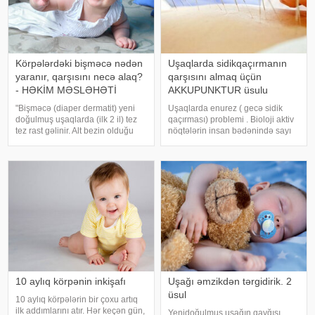
Körpələrdəki bişməcə nədən
Uşaqlarda sidikqaçırmanın
yaranır, qarşısını necə alaq?
qarşısını almaq üçün
- HƏKİM MƏSLƏHƏTİ
AKKUPUNKTUR üsulu
"Bişməcə (diaper dermatit) yeni
Uşaqlarda enurez ( gecə sidik
doğulmuş uşaqlarda (ilk 2 il) tez
qaçırması) problemi . Bioloji aktiv
tez rast gəlinir. Alt bezin olduğu
nöqtələrin insan bədənində sayı
nahiyələrdə, genital orqanlar
100-dən çoxdur. Lakin müalicə
hissələrində rast gəlinir". Bu
məqsədilə əsasən 600-700 nöqtə
barədə pediatr Gülnar
istifadə edilir. Bu nöqtələr qeyd
Abdullayeva -a açıqlamasınd
edildiyi kimi müxtəlif üzvlərd
10 aylıq körpənin inkişafı
Uşağı əmzikdən tərgidirik. 2
üsul
10 aylıq körpələrin bir çoxu artıq
ilk addımlarını atır. Hər keçən gün,
Yenidoğulmuş uşağın qayğısı