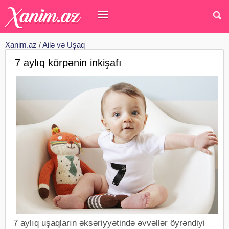
Xanim.az
/
Ailə və Uşaq
7 aylıq körpənin inkişafı
7 aylıq uşaqların əksəriyyətində əvvəllər öyrəndiyi