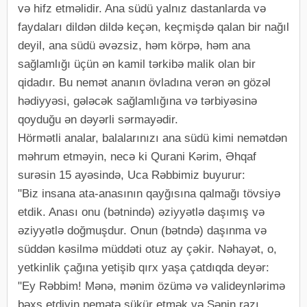
və hifz etməlidir. Ana südü yalnız dastanlarda və
faydaları dildən dildə keçən, keçmişdə qalan bir nağıl
deyil, ana südü əvəzsiz, həm körpə, həm ana
sağlamlığı üçün ən kamil tərkibə malik olan bir
qidadır. Bu nemət ananın övladına verən ən gözəl
hədiyyəsi, gələcək sağlamlığına və tərbiyəsinə
qoyduğu ən dəyərli sərmayədir.
Hörmətli analar, balalarınızı ana südü kimi nemətdən
məhrum etməyin, necə ki Qurani Kərim, Əhqaf
surəsin 15 ayəsində, Uca Rəbbimiz buyurur:
"Biz insana ata-anasının qayğısına qalmağı tövsiyə
etdik. Anası onu (bətnində) əziyyətlə daşımış və
əziyyətlə doğmuşdur. Onun (bətndə) daşınma və
süddən kəsilmə müddəti otuz ay çəkir. Nəhayət, o,
yetkinlik çağına yetişib qırx yaşa çatdıqda deyər:
"Ey Rəbbim! Mənə, mənim özümə və valideynlərimə
bəxş etdiyin nemətə şükür etmək və Sənin razı