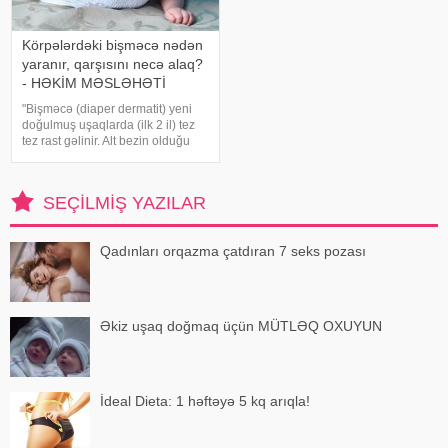
Körpələrdəki bişməcə nədən
yaranır, qarşısını necə alaq?
- HƏKİM MƏSLƏHƏTİ
"Bişməcə (diaper dermatit) yeni
doğulmuş uşaqlarda (ilk 2 il) tez
tez rast gəlinir. Alt bezin olduğu
nahiyələrdə, genital orqanlar
hissələrində rast gəlinir". Bu
barədə pediatr Gülnar
SEÇILMIŞ YAZILAR
Abdullayeva -a açıqlamasınd
Qadınları orqazma çatdıran 7 seks pozası
Əkiz uşaq doğmaq üçün MÜTLƏQ OXUYUN
İdeal Dieta: 1 həftəyə 5 kq arıqla!