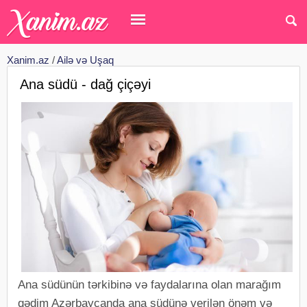
Xanim.az
/
Ailə və Uşaq
Ana südü - dağ çiçəyi
Ana südünün tərkibinə və faydalarına olan marağım
qədim Azərbaycanda ana südünə verilən önəm və