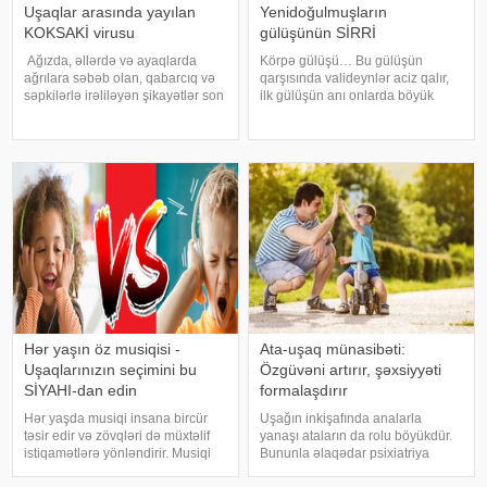
Uşaqlar arasında yayılan
Yenidoğulmuşların
KOKSAKİ virusu
gülüşünün SİRRİ
Ağızda, əllərdə və ayaqlarda
Körpə gülüşü… Bu gülüşün
ağrılara səbəb olan, qabarcıq və
qarşısında valideynlər aciz qalır,
səpkilərlə irəliləyən şikayətlər son
ilk gülüşün anı onlarda böyük
günlərdə uşaqlar arsında sıx rast
sevinc və coşqu hissinin
gəlinən virus xəstəlikdir. Hər yaş
yaranmasına səbəb olur. .
qruplarında müşahidə olunsa da,
Çoxumuz yeni doğulmuş
daha çox uşaqları hədə
körpələrimizin bəzən ifadə
etdikləri təbəssümün şahidi oluru
Hər yaşın öz musiqisi -
Ata-uşaq münasibəti:
Uşaqlarınızın seçimini bu
Özgüvəni artırır, şəxsiyyəti
SİYAHI-dan edin
formalaşdırır
Hər yaşda musiqi insana bircür
Uşağın inkişafında analarla
təsir edir və zövqləri də müxtəlif
yanaşı ataların da rolu böyükdür.
istiqamətlərə yönləndirir. Musiqi
Bununla əlaqədar psixiatriya
bir incəsənət növüdür, amma
mütəxəssisi Dos. Dr. Serhat Tunç