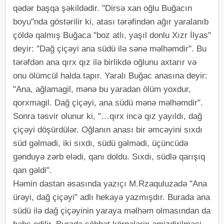
qədər başqa şəkildədir. "Dirsə xan oğlu Buğacın
boyu"nda göstərilir ki, atası tərəfindən ağır yaralanıb
çöldə qalmış Buğaca "boz atlı, yaşıl donlu Xızr İlyas"
deyir: "Dağ çiçəyi ana südü ilə sənə məlhəmdir". Bu
tərəfdən ana qırx qız ilə birlikdə oğlunu axtarır və
onu ölümcül halda tapır. Yaralı Buğac anasına deyir:
"Ana, ağlamagil, mənə bu yaradan ölüm yoxdur,
qorxmagil. Dağ çiçəyi, ana südü mənə məlhəmdir".
Sonra təsvir olunur ki, "…qırx incə qız yayıldı, dağ
çiçəyi döşürdülər. Oğlanın anası bir əmcəyini sıxdı
süd gəlmədi, iki sıxdı, südü gəlmədi, üçüncüdə
gənduyə zərb elədi, qanı doldu. Sıxdı, südlə qarışıq
qan gəldi".
Həmin dastan əsasında yazıçı M.Rzaquluzadə "Ana
ürəyi, dağ çiçəyi" adlı hekayə yazmışdır. Burada ana
südü ilə dağ çiçəyinin yaraya məlhəm olmasından da