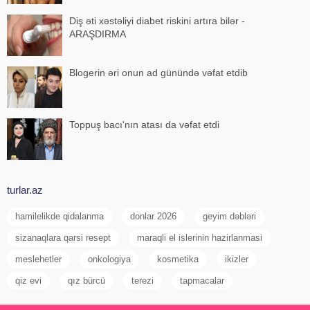
Diş əti xəstəliyi diabet riskini artıra bilər -
ARAŞDIRMA
Blogerin əri onun ad günündə vəfat etdib
Toppuş bacı'nın atası da vəfat etdi
turlar.az
hamilelikde qidalanma
donlar 2026
geyim dəbləri
sizanaqlara qarsi resept
maraqli el islerinin hazirlanmasi
meslehetler
onkologiya
kosmetika
ikizler
qiz evi
qız bürcü
terezi
tapmacalar