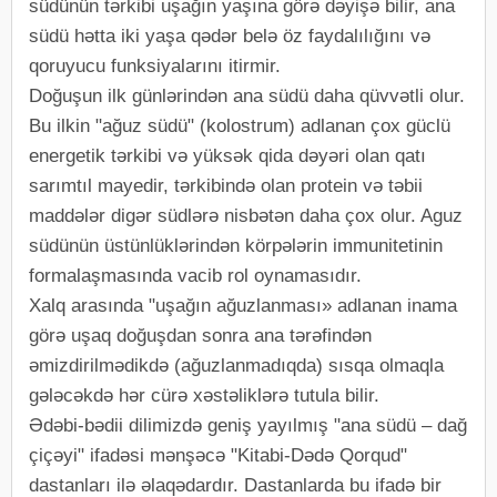
südünün tərkibi uşağın yaşına görə dəyişə bilir, ana
südü hətta iki yaşa qədər belə öz faydalılığını və
qoruyucu funksiyalarını itirmir.
Dоğuşun ilk günlərindən ana südü daha qüvvətli оlur.
Bu ilkin "ağuz südü" (kolostrum) adlanan çox güclü
energetik tərkibi və yüksək qida dəyəri olan qatı
sarımtıl mayedir, tərkibində olan prоtеin və təbii
maddələr digər südlərə nisbətən daha çоx оlur. Aguz
südünün üstünlüklərindən körpələrin immunitetinin
formalaşmasında vacib rol oynamasıdır.
Xalq arasında "uşağın ağuzlanması» adlanan inama
görə uşaq dоğuşdan sоnra ana tərəfindən
əmizdirilmədikdə (ağuzlanmadıqda) sısqa оlmaqla
gələcəkdə hər cürə xəstəliklərə tutula bilir.
Ədəbi-bədii dilimizdə geniş yayılmış "ana südü – dağ
çiçəyi" ifadəsi mənşəcə "Kitabi-Dədə Qorqud"
dastanları ilə əlaqədardır. Dastanlarda bu ifadə bir