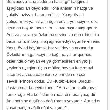
Bünyadova "ana südünün halallığı" haqqında
aşağıdakıları qeyd edir: "ona anasının haqqı və
çəkdiyi əziyyət haram edilmir. Yaxşı övlad
yetişdirmək yalnız ailə üçün deyil, yetişdiyi el-oba
üçün də böyük fəxrdir. Bu ailəyə başucalığı gətirir.
Ana və ata yaxşı övladına sevinc və qürur hissi ilə
baxır, onların başını aşağı etmədiyi üçün fərəhlənir.
Yaxşı övlad böyütmək hər valideynin arzusudur.
Övladlarının gələcəyi ilə bağlı xəyallar qurmaq,
özlərində olmayan və ya görmədikləri ən yaxşı
şeylərin uşaqları üçün mütləq həyata keçirməyi
istəmək arzusu da onları özlərindən də çox
sevdiklərindən doğur. Bu «Kitabi-Dədə Qorqud»
dastanında da qeyd olunur: "Ata adını ucaltmayan
fərsiz oğul Ata belindən enincə, enməsə yaxşıdır.
Ana bətninə düşüncə doğulmasa yaxşıdır. Ata adını
yaşatmaqçın ağıllı oğul yaxşıdır".