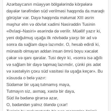
Azərbaycanın müəyyən bölgələrində körpələrə
dayələr tərəfindən süd verilməsi haqqında da maraqlı
görüşlər var. Dayə haqqında məlumat XIII əsrin
məşhur elm və dövlət xadimi Nəsirəddin Tusinin
«Əxlaqi–Nasiri» əsərində də verilir. Müəllif yazır ki,
yeni doğulmuş uşağa ilk növbədə yaxşı bir ad və
sonra da sağlam dayə lazımdır. O, hesab edirdi ki,
münasib olmayan addan insan ömrü boyu xəcalət
çəkər və qanı qaralar. Tusi deyir ki, «sonra isə ağıllı
və sağlam bir dayə tapmaq lazımdır, çünki pis adət
və xəstəliyin çoxu süd vasitəsi ilə uşağa keçər». Bu
xüsusda o belə yazır:
Südəmər bir uşaq tutmamış maya,
Tutmayın siz, axmaq, xəstə bir daya,
Süd ilə bədənə girərsə azar,
O, bədəndən yalnız öləndə çıxar!