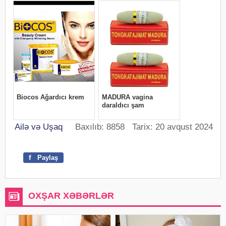
Ailə və Uşaq
Baxılıb: 8858 Tarix: 20 avqust 2024
f
Paylaş
OXŞAR XƏBƏRLƏR