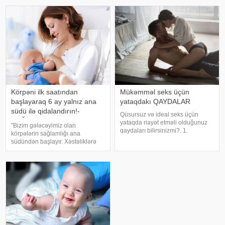
sağlanlığımızı da
məlumat verib. Güclü ata-övlad
formalaşdırmağa qadirdir.
ünsiyyəti olan uşaqların müsbət
Sağlamolun.az müxtəlif yaş
şəxsiyyət xüsusiyyətlərini inkişa
qrupları üzrə sağlam v
Körpəni ilk saatından
Mükəmməl seks üçün
başlayaraq 6 ay yalnız ana
yataqdakı QAYDALAR
südü ilə qidalandırın!-
Qüsursuz və ideal seks üçün
ÇAĞIRIŞ
yataqda riayət etməli olduğunuz
"Bizim gələcəyimiz olan
qaydaları bilirsinizmi?. 1.
körpələrin sağlamlığı ana
Gigiyena. Qadını məmnun etmək
südündən başlayır. Xəstəliklərə
üçün aşağıdakıları tətbiq etmək
qarşı əsas anticisimləri körpə ana
lazımdır:. - Düzgün şəkildə
südündən alır və ana südü ilə
yuyunmaq lazımdır ki, heç bir
qidalandırma immunitetin
yerindən iy gəlməsin
güclənməsinə kömək edir. Odur
ki, yeni doğulmu