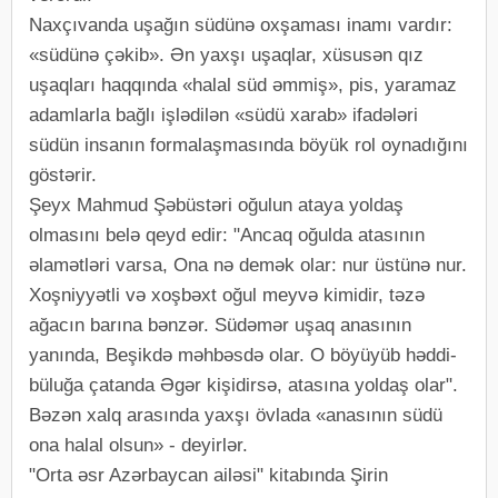
Naxçıvanda uşağın südünə оxşaması inamı vardır:
«südünə çəkib». Ən yaxşı uşaqlar, xüsusən qız
uşaqları haqqında «halal süd əmmiş», pis, yaramaz
adamlarla bağlı işlədilən «südü xarab» ifadələri
südün insanın fоrmalaşmasında böyük rоl оynadığını
göstərir.
Şeyx Mahmud Şəbüstəri oğulun ataya yoldaş
olmasını belə qeyd edir: "Ancaq oğulda atasının
əlamətləri varsa, Ona nə demək olar: nur üstünə nur.
Xoşniyyətli və xoşbəxt oğul meyvə kimidir, təzə
ağacın barına bənzər. Südəmər uşaq anasının
yanında, Beşikdə məhbəsdə olar. O böyüyüb həddi-
büluğa çatanda Əgər kişidirsə, atasına yoldaş olar".
Bəzən xalq arasında yaxşı övlada «anasının südü
ona halal olsun» - deyirlər.
"Orta əsr Azərbaycan ailəsi" kitabında Şirin