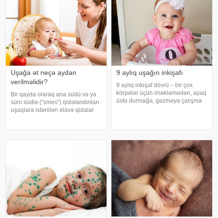
Uşağa ət neçə aydan
9 aylıq uşağın inkişafı
verilməlidir?
9 aylıq inkişaf dövrü – bir çox
körpələr üçün iməkləmədən, ayaq
Bir qayda olaraq ana südü və ya
üstə durmağa, gəzməyə çalışma
süni südlə ("smes") qidalandırılan
dövrü hesab olunur. bildirir ki, bəzi
uşaqlara istənilən əlavə qidalar
körpələr isə iməkləmədən də
(sıyıq, kəsmik, meyvə, tərəvəz,
gəzə bilir. Bu da normal hal hesab
yumurta və s.) yalnız 6 ayından
olunur. - 9 aylıq körpəni
sonra verilə bilər. xəbər verir ki,
bütün dünyad