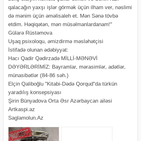
qalacağın yaxşı işlər görmək üçün ilham ver, nəslimi
də mənim üçün əməlisaleh et. Mən Sənə tövbə
etdim. Həqiqətən, mən müsəlmanlardanam!"
Gülarə Rüstəmova
Uşaq psixoloqu, əmizdirmə məsləhətçisi
İstifadə olunan ədəbiyyat:
Hacı Qadir Qədirzadə MİLLİ-MƏNƏVİ
DƏYƏRLƏRİMİZ: Bayramlar, mərasimlər, adətlər,
münasibətlər (84-86 səh.)
Elçin Qaliboğlu "Kitabi-Dədə Qorqud"da türkün
yaradılış konsepsiyası
Şirin Bünyadova Orta Əsr Azərbaycan ailəsi
Artkaspi.az
Saglamolun.Az