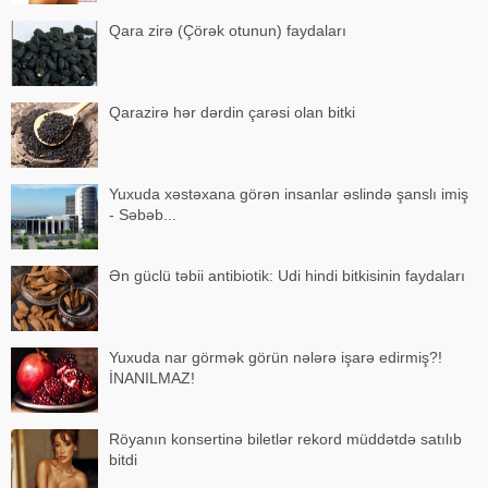
Qara zirə (Çörək otunun) faydaları
Qarazirə hər dərdin çarəsi olan bitki
Yuxuda xəstəxana görən insanlar əslində şanslı imiş
- Səbəb...
Ən güclü təbii antibiotik: Udi hindi bitkisinin faydaları
Yuxuda nar görmək görün nələrə işarə edirmiş?!
İNANILMAZ!
Röyanın konsertinə biletlər rekord müddətdə satılıb
bitdi