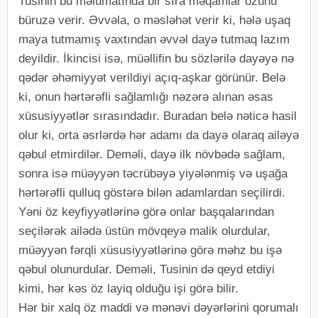
Tusinin bu məlumatında bir sıra məqamlar özünü
büruzə verir. Əvvəla, o məsləhət verir ki, hələ uşaq
maya tutmamış vaxtından əvvəl dayə tutmaq lazım
deyildir. İkincisi isə, müəllifin bu sözlərilə dayəyə nə
qədər əhəmiyyət verildiyi açıq-aşkar görünür. Belə
ki, onun hərtərəfli sağlamlığı nəzərə alınan əsas
xüsusiyyətlər sırasındadır. Buradan belə nəticə hasil
olur ki, orta əsrlərdə hər adamı da dayə olaraq ailəyə
qəbul etmirdilər. Deməli, dayə ilk növbədə sağlam,
sonra isə müəyyən təcrübəyə yiyələnmiş və uşağa
hərtərəfli qulluq göstərə bilən adamlardan seçilirdi.
Yəni öz keyfiyyətlərinə görə onlar başqalarından
seçilərək ailədə üstün mövqeyə malik olurdular,
müəyyən fərqli xüsusiyyətlərinə görə məhz bu işə
qəbul olunurdular. Deməli, Tusinin də qeyd etdiyi
kimi, hər kəs öz layiq olduğu işi görə bilir.
Hər bir xalq öz maddi və mənəvi dəyərlərini qorumalı