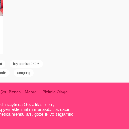
ri
toy donlari 2026
edir
xerçeng
Şou Biznes
Maraqlı
Bizimlə Əlaqə
 saytinda Gözəllik sirrləri ,
q yemekleri, intim münasibətlər, qadin
etika mehsullari , gozellik və sağlamlıq