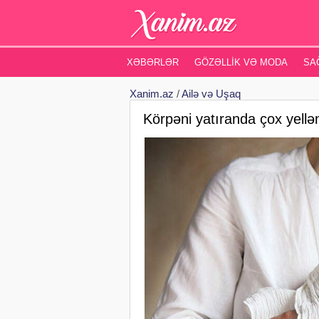
XƏBƏRLƏR
GÖZƏLLIK VƏ MODA
SA
Xanim.az
/
Ailə və Uşaq
Körpəni yatıranda çox yell