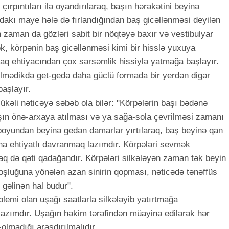
çırpıntıları ilə oyandırılaraq, başın hərəkətini beyinə
ordakı maye hələ də fırlandığından baş gicəllənməsi deyilən
n zaman da gözləri sabit bir nöqtəyə baxır və vestibulyar
ək, körpənin baş gicəllənməsi kimi bir hisslə yuxuya
q ehtiyacından çox sərsəmlik hissiylə yatmağa başlayır.
lmədikdə get-gedə daha güclü formada bir yerdən digər
başlayır.
ükəli nəticəyə səbəb ola bilər: "Körpələrin başı bədənə
şın önə-arxaya atılması və ya sağa-sola çevrilməsi zamanı
 boyundan beyinə gedən damarlar yırtılaraq, baş beyinə qan
aha ehtiyatlı davranmaq lazımdır. Körpələri sevmək
aq də qəti qadağandır. Körpələri silkələyən zaman tək beyin
oşluğuna yönələn azan sinirin qopması, nəticədə tənəffüs
gəlinən hal budur".
lemi olan uşağı saatlarla silkələyib yatırtmağa
zımdır. Uşağın həkim tərəfindən müayinə edilərək hər
olmadığı araşdırılmalıdır.