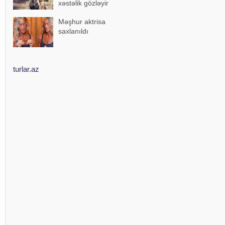
xəstəlik gözləyir
Məşhur aktrisa
saxlanıldı
turlar.az