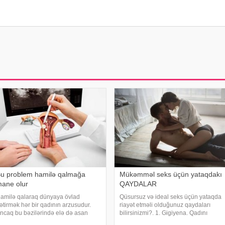
u problem hamilə qalmağa
Mükəmməl seks üçün yataqdakı
ane olur
QAYDALAR
amilə qalaraq dünyaya övlad
Qüsursuz və ideal seks üçün yataqda
ətirmək hər bir qadının arzusudur.
riayət etməli olduğunuz qaydaları
ncaq bu bəzilərində elə də asan
bilirsinizmi?. 1. Gigiyena. Qadını
əyata keçmir. Bəzi qadınlar
məmnun etmək üçün aşağıdakıları