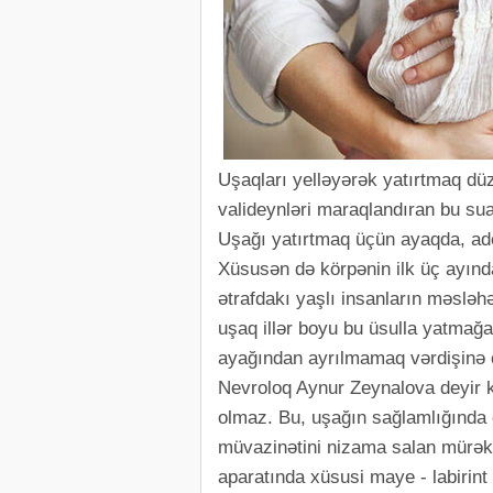
Uşaqları yelləyərək yatırtmaq dü
valideynləri maraqlandıran bu su
Uşağı yatırtmaq üçün ayaqda, adey
Xüsusən də körpənin ilk üç ayınd
ətrafdakı yaşlı insanların məsləh
uşaq illər boyu bu üsulla yatmağ
ayağından ayrılmamaq vərdişinə çe
Nevroloq Aynur Zeynalova deyir k
olmaz. Bu, uşağın sağlamlığında c
müvazinətini nizama salan mürəkkə
aparatında xüsusi maye - labirint