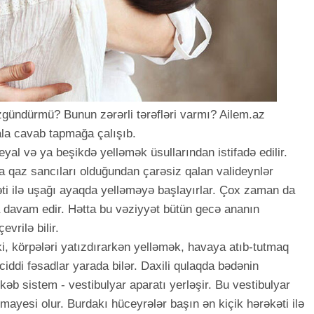
zgündürmü? Bunun zərərli tərəfləri varmı? Ailem.az
ala cavab tapmağa çalışıb.
al və ya beşikdə yelləmək üsullarından istifadə edilir.
a qaz sancıları olduğundan çarəsiz qalan valideynlər
əti ilə uşağı ayaqda yelləməyə başlayırlar. Çox zaman da
a davam edir. Hətta bu vəziyyət bütün gecə ananın
vrilə bilir.
i, körpələri yatızdırarkən yelləmək, havaya atıb-tutmaq
iddi fəsadlar yarada bilər. Daxili qulaqda bədənin
b sistem - vestibulyar aparatı yerləşir. Bu vestibulyar
 mayesi olur. Burdakı hüceyrələr başın ən kiçik hərəkəti ilə