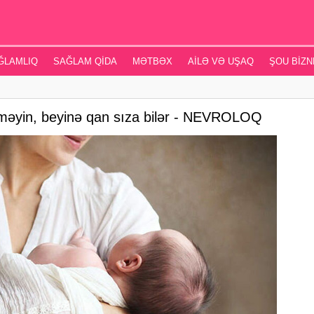
ĞLAMLIQ
SAĞLAM QIDA
MƏTBƏX
AILƏ VƏ UŞAQ
ŞOU BIZN
əməyin, beyinə qan sıza bilər - NEVROLOQ