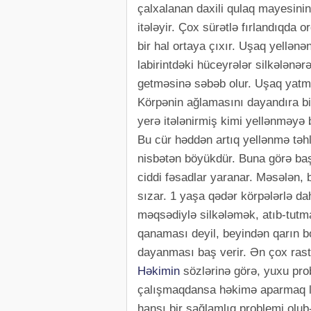
çalxalanan daxili qulaq mayesinin 
itələyir. Çox sürətlə fırlandıqda 
bir hal ortaya çıxır. Uşaq yellənə
labirintdəki hüceyrələr silkələnər
getməsinə səbəb olur. Uşaq yatma
Körpənin ağlamasını dayandıra bi
yerə itələnirmiş kimi yellənməyə 
Bu cür həddən artıq yellənmə təhl
nisbətən böyükdür. Buna görə ba
ciddi fəsadlar yaranar. Məsələn,
sızar. 1 yaşa qədər körpələrlə d
məqsədiylə silkələmək, atıb-tutm
qanaması deyil, beyindən qarın b
dayanması baş verir. Ən çox rast 
Həkimin
sözlərinə görə, yuxu prob
çalışmaqdansa həkimə aparmaq la
hansı bir sağlamlıq problemi olub-