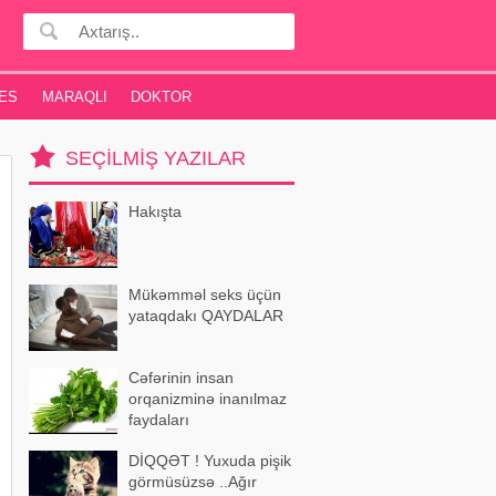
ES
MARAQLI
DOKTOR
SEÇILMIŞ YAZILAR
Hakışta
Mükəmməl seks üçün
yataqdakı QAYDALAR
Cəfərinin insan
orqanizminə inanılmaz
faydaları
DİQQƏT ! Yuxuda pişik
görmüsüzsə ..Ağır