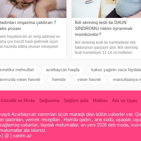
adınları orqazma çatdıran 7
İkili skrininq testi ilə DAUN
eks pozası
SİNDROMU riskini öyrənmək
mümkündür?
eks həyatına bir az rəng qatmaq və
aha çox həzzli hala gətirmək üçün
İkili skrininq testi ilə hamiləlikdə risk
al-hazırda tətbiq olunan mövqeləri
faktorunun qarşısını alın. İkili skrininq
ir az modifikasiya etmək lazımdır.
testi hamiləliyin 11-14-cü həftələri
udur, qadınların orqazma çatmalarını
arasında tətbiq edilən bir testdir. Bu
sanlaşdıran 7 seks pozası… Ən sadə
test daun sindromu üçün riskli bir
evişm
vəziyyətin olub-olmadığın
smetika mehsullari
azərbaycan haqda
kakos yaginin saca faydala
arımızda vətən həsrəti
həmidə
vətən həsrəti
masturbasiya n
Gözəllik və Moda
Sağlamlıq
Sağlam qida
Mətbəx
Ailə və Uşaq
aytı Azərbaycan xanımları üçün maraqlı olan bütün xəbərlər var. Qadin
 qadınları, yemek reseptləri , Hamilə qadın , ana südü, uşaqlar, uşa
 sağlamlıq xəbərləri, faydalı melumatlar, ən yeni 2026 deb moda, kosm
əlumatlar ala bilərsiz.
o [ @ ] xanim.az