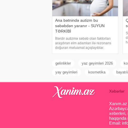
Ana bətnində autizm bu
Q
səbəbdən yaranır - SUYUN
s
TƏRKİBİ
S
d
İllərdir autizmə səbəb olan faktorları
h
araşdıran elm adamları ilə rezonans
b
doğuran məluamat açıqlayıblar.
B
Danimarkada aparılan yeni bir
a
araşdırmada autizmi suda litiumun
s
miqdarı ilə əlaqələndirilib. Kaliforniya
gelinlikler
yaz geyimleri 2026
ko
Universitetində
yay geyimleri
kosmetika
bayatıl
Xəbərlər
Xanım.az s
Azərbaycan
xeberleri,
haqqında m
Email: inf