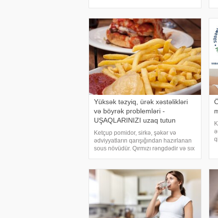
(bu, hipotiroidizm kimi tanınır), o bunu
u
edə bilməyəcək. Hamiləlikdə
d
hipotiroidiz
v
Yüksək təzyiq, ürək xəstəlikləri
Ö
və böyrək problemləri -
m
UŞAQLARINIZI uzaq tutun
K
ə
Ketçup pomidor, sirkə, şəkər və
q
ədviyyatların qarışığından hazırlanan
s
sous növüdür. Qırmızı rəngdədir və sıx
x
bir tutarlılığa malikdir. Ketçupun əsas
y
istifadə sahələrindən biri yeməkləri
d
şirinləşdirmək və dad verməkdir.
Xüsusil