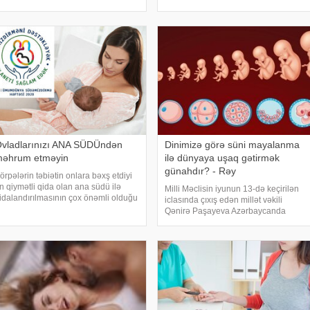
zunmüddət hamilə qala bilmir və ya
tətbiq etmək lazımdır:. - Düzgün
üşüklə nəticələnir. Yaranan
şəkildə yuyunmaq lazımdır ki, heç bir
əziyyətin səbəblərindən bir
yerindən iy gəlməsin
vladlarınızı ANA SÜDÜndən
Dinimizə görə süni mayalanma
əhrum etməyin
ilə dünyaya uşaq gətirmək
günahdır? - Rəy
örpələrin təbiətin onlara bəxş etdiyi
n qiymətli qida olan ana südü ilə
Milli Məclisin iyunun 13-də keçirilən
idalandırılmasının çox önəmli olduğu
iclasında çıxış edən millət vəkili
übut edilmişdir. Ana südünün əsas
Qənirə Paşayeva Azərbaycanda
üsusiyyətlərindən biri uşağın
sonsuzluq hallarının sayının gün
aşından və vəziyyətindən asılı olaraq
keçdikcə artdığını diqqətə çatdırıb.
əyişilməsidir:
Millət vəkili "Reproduktiv sağlamlıq
haqqında"