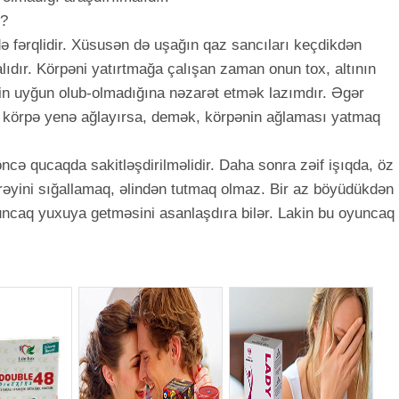
r?
ə fərqlidir. Xüsusən də uşağın qaz sancıları keçdikdən
ıdır. Körpəni yatırtmağa çalışan zaman onun tox, altının
inin uyğun olub-olmadığına nəzarət etmək lazımdır. Əgər
və körpə yenə ağlayırsa, demək, körpənin ağlaması yatmaq
cə qucaqda sakitləşdirilməlidir. Daha sonra zəif işıqda, öz
rəyini sığallamaq, əlindən tutmaq olmaz. Bir az böyüdükdən
uncaq yuxuya getməsini asanlaşdıra bilər. Lakin bu oyuncaq