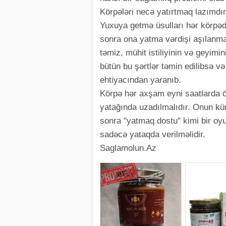
Körpələri necə yatırtmaq lazımdı
Yuxuya getmə üsulları hər körpəd
sonra ona yatma vərdişi aşılanmal
təmiz, mühit istiliyinin və geyim
bütün bu şərtlər təmin edilibsə 
ehtiyacından yaranıb.
Körpə hər axşam eyni saatlarda ön
yatağında uzadılmalıdır. Onun kü
sonra "yatmaq dostu" kimi bir oy
sadəcə yataqda verilməlidir.
Saglamolun.Az