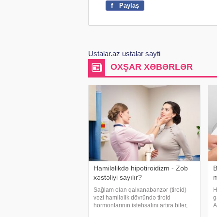
f
Paylaş
Ustalar.az ustalar sayti
OXŞAR XƏBƏRLƏR
Hamiləlikdə hipotiroidizm - Zob
B
xəstəliyi sayılır?
m
Sağlam olan qalxanabənzər (tiroid)
H
vəzi hamiləlik dövründə tiroid
g
hormonlarının istehsalını artıra bilər,
A
lakin qalxanvari vəziniz zəif çalışırsa
h