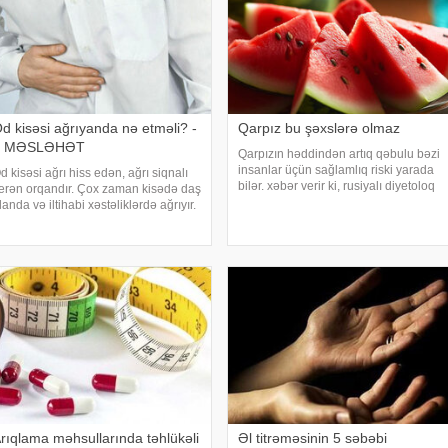
d kisəsi ağrıyanda nə etməli? -
Qarpız bu şəxslərə olmaz
5 MƏSLƏHƏT
Qarpızın həddindən artıq qəbulu bəzi
insanlar üçün sağlamlıq riski yarada
d kisəsi ağrı hiss edən, ağrı siqnalı
bilər. xəbər verir ki, rusiyalı diyetoloq
erən orqandır. Çox zaman kisədə daş
Olqa Yamilovanın sözlərinə görə,
landa və iltihabi xəstəliklərdə ağrıyır.
xüsusilə böyrək və şəkərli diabet
əskin pristuplarda ilk işiniz təcili
xəstələri bu meyvəni ehtiyatla istehla
ardım çağırıb, xəstəxanaya
atmaqdır, bu zaman hətta ağrıkəsic
rıqlama məhsullarında təhlükəli
Əl titrəməsinin 5 səbəbi