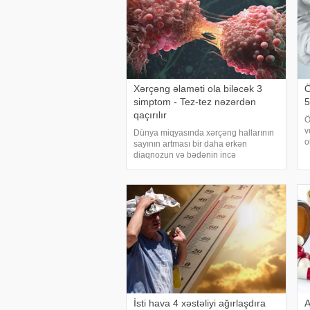
Xərçəng əlaməti ola biləcək 3
Ö
simptom - Tez-tez nəzərdən
qaçırılır
Ö
v
Dünya miqyasında xərçəng hallarının
o
sayının artması bir daha erkən
K
diaqnozun və bədənin incə
y
xəbərdarlıq əlamətlərinin düzgün şərh
ç
edilməsinin vacibliyini vurğulayır.
Məşhur inancın əksinə olaraq,
xərçəng növləri həmişə ağı
İsti hava 4 xəstəliyi ağırlaşdıra
A