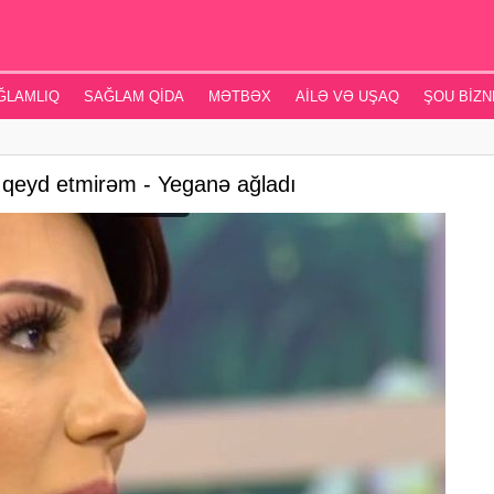
ĞLAMLIQ
SAĞLAM QIDA
MƏTBƏX
AILƏ VƏ UŞAQ
ŞOU BIZN
ı qeyd etmirəm - Yeganə ağladı