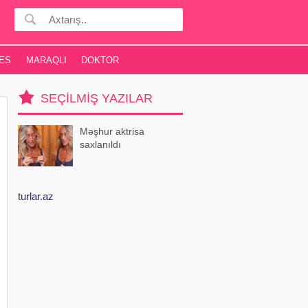
ES
MARAQLI
DOKTOR
SEÇILMIŞ YAZILAR
Məşhur aktrisa
saxlanıldı
turlar.az