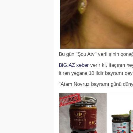
Bu gün "Şou Atv" verilişinin qon
BiG.AZ
xəbər
verir ki, ifaçının hə
itirən yeganə 10 ildir bayramı qeyd
"Atam Novruz bayramı günü dünya