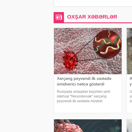
OXŞAR XƏBƏRLƏR
Xərçəng peyvəndi ilk xəstədə
A
ümidverici nəticə göstərdi
y
Rusiyada sınaqdan keçirilən yerli
U
istehsal "Neoonkovak" xərçəng
a
peyvəndi ilk xəstədə müsbət
ü
immunoloji reaksiya yaradıb. xəbər
e
verir ki, bu barədə Rusiyanın Milli
a
Elmi-Tədqiqat Epidemiologiya və
t
Mikrobiologiya Mərkəzini
ç