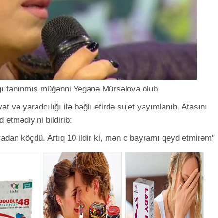
ağı tanınmış müğənni Yeganə Mürsəlova olub.
yat və yaradcılığı ilə bağlı efirdə sujet yayımlanıb. Atasını
 etmədiyini bildirib:
dan köçdü. Artıq 10 ildir ki, mən o bayramı qeyd etmirəm"