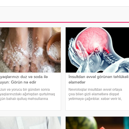
yaqlarınızı duz və soda ilə
İnsultdan əvvəl görünən təhlükəli
uyun: Görün nə edir
əlamətlər
zun və yorucu bir gündən sonra
Nevroloqlar insultdan əvvəl ortaya
yaqlarınızdakı ağırlıqdan qurtulmaq
çıxa bilən gizli əlamətlərə diqqət
çün bahalı qulluq məhsullarına
yetirməyə çağırıblar. xəbər verir ki,
htiyacınız yoxdur. Duz və soda ilə
insult bəzi hallarda qəfil baş vermir və
yaqlarınızı həm rahatlaya, həm də
beyin günlər, hətta həftələr əvvəl
əravətləndirə bilərsiniz. xəbər verir ki,
müəyyən siqnallar verə bilər. Lakin b
ox vax