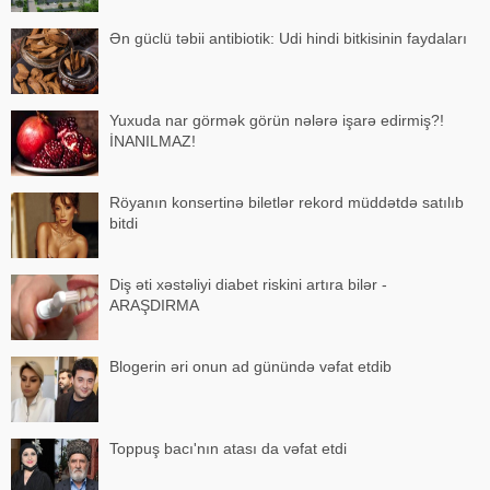
Ən güclü təbii antibiotik: Udi hindi bitkisinin faydaları
Yuxuda nar görmək görün nələrə işarə edirmiş?!
İNANILMAZ!
Röyanın konsertinə biletlər rekord müddətdə satılıb
bitdi
Diş əti xəstəliyi diabet riskini artıra bilər -
ARAŞDIRMA
Blogerin əri onun ad günündə vəfat etdib
Toppuş bacı'nın atası da vəfat etdi