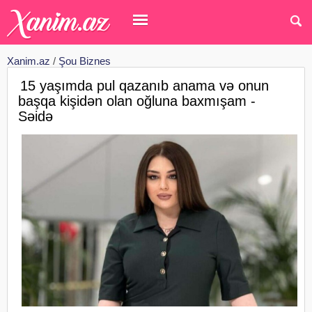
Xanim.az
/
Şou Biznes
15 yaşımda pul qazanıb anama və onun
başqa kişidən olan oğluna baxmışam -
Səidə