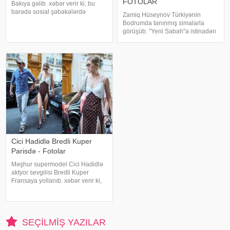
FOTOLAR
Bakıya gəlib. xəbər verir ki, bu
barədə sosial şəbəkələrdə
Zamiq Hüseynov Türkiyənin
məlumat yayılıb. Qeyd edək ki,
Bodrumda tanınmış simalarla
Ceki Çanın "Tanrının Zirehi 4"
görüşüb. "Yeni Sabah"a istinadən
(Armour of God 4: The Ultimatum")
xəbər verir ki, müğənni Yunus
adlı beynəlxalq fil
Akgün, Uğurcan Çakır, eləcə də
məşqçi Fatih Terimləı ünsiyyətdə
olub. Z.Hüseynov görüş zaman
Cici Hadidlə Bredli Kuper
Parisdə - Fotolar
Məşhur supermodel Cici Hadidlə
aktyor sevgilisi Bredli Kuper
Fransaya yollanıb. xəbər verir ki,
cütlük Paris küçələrində əl-ələ
gəzərkən obyektivlərə tuş gəliblər.
Qeyd edək ki, müğənni Zayn
Malikdən ayrıldıqdan sonra Cicini
SEÇILMIŞ YAZILAR