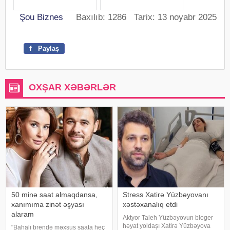
Şou Biznes
Baxılıb: 1286 Tarix: 13 noyabr 2025
f
Paylaş
OXŞAR XƏBƏRLƏR
50 minə saat almaqdansa,
Stress Xatirə Yüzbəyovanı
xanımıma zinət əşyası
xəstəxanalıq etdi
alaram
Aktyor Taleh Yüzbəyovun bloger
həyat yoldaşı Xatirə Yüzbəyova
"Bahalı brendə məxsus saata heç