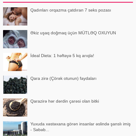
Qadınları orqazma çatdıran 7 seks pozası
Əkiz uşaq doğmaq üçün MÜTLƏQ OXUYUN
İdeal Dieta: 1 həftəyə 5 kq arıqla!
Qara zirə (Çörək otunun) faydaları
Qarazirə hər dərdin çarəsi olan bitki
Yuxuda xəstəxana görən insanlar əslində şanslı imiş
- Səbəb...