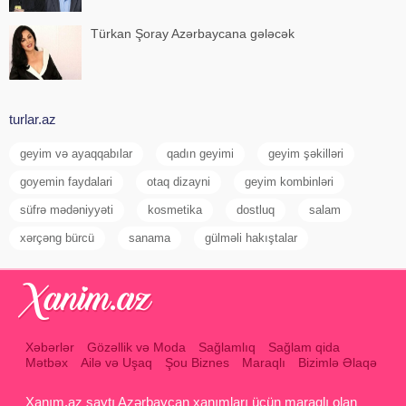
Türkan Şoray Azərbaycana gələcək
turlar.az
geyim və ayaqqabılar
qadın geyimi
geyim şəkilləri
goyemin faydalari
otaq dizayni
geyim kombinləri
süfrə mədəniyyəti
kosmetika
dostluq
salam
xərçəng bürcü
sanama
gülməli hakıştalar
Xəbərlər
Gözəllik və Moda
Sağlamlıq
Sağlam qida
Mətbəx
Ailə və Uşaq
Şou Biznes
Maraqlı
Bizimlə Əlaqə
Xanım.az saytı Azərbaycan xanımları üçün maraqlı olan