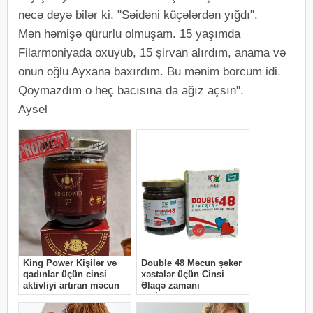
necə deyə bilər ki, "Səidəni küçələrdən yığdı".
Mən həmişə qürurlu olmuşam. 15 yaşımda
Filarmoniyada oxuyub, 15 şirvan alırdım, anama və
onun oğlu Ayxana baxırdım. Bu mənim borcum idi.
Qoymazdım o heç bacısına da ağız açsın".
Aysel