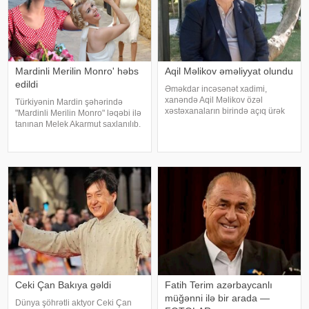
Mardinli Merilin Monro' həbs
Aqil Məlikov əməliyyat olundu
edildi
Əməkdar incəsənət xadimi,
xanəndə Aqil Məlikov özəl
Türkiyənin Mardin şəhərində
xəstəxanaların birində açıq ürək
"Mardinli Merilin Monro" ləqəbi ilə
əməliyyatı keçirib. xəbər verir ki,
tanınan Melek Akarmut saxlanılıb.
bu barədə "Teleqraf"a xanəndənin
50 yaşlı Melek Akarmutun sosial
oğlu Hüseyn Məlikov məlumat
media hesabında 15 iyul 2016-cı
verib. Onun sözlərinə görə, atasını
il çevriliş cəhdi ilə bağlı cinayət
tərkibli olduğ
Ceki Çan Bakıya gəldi
Fatih Terim azərbaycanlı
müğənni ilə bir arada —
Dünya şöhrətli aktyor Ceki Çan