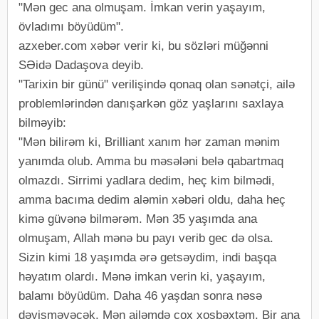
"Mən gec ana olmuşam. İmkan verin yaşayım,
övladımı böyüdüm".
azxeber.com xəbər verir ki, bu sözləri müğənni
SƏidə Dadaşova deyib.
"Tarixin bir günü" verilişində qonaq olan sənətçi, ailə
problemlərindən danışarkən göz yaşlarını saxlaya
bilməyib:
"Mən bilirəm ki, Brilliant xanım hər zaman mənim
yanımda olub. Amma bu məsələni belə qabartmaq
olmazdı. Sirrimi yadlara dedim, heç kim bilmədi,
amma bacıma dedim aləmin xəbəri oldu, daha heç
kimə güvənə bilmərəm. Mən 35 yaşımda ana
olmuşam, Allah mənə bu payı verib gec də olsa.
Sizin kimi 18 yaşımda ərə getsəydim, indi başqa
həyatım olardı. Mənə imkan verin ki, yaşayım,
balamı böyüdüm. Daha 46 yaşdan sonra nəsə
dəyişməyəcək. Mən ailəmdə çox xoşbəxtəm. Bir ana