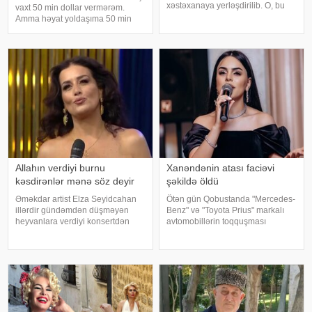
xəstəxanaya yerləşdirilib. O, bu
vaxt 50 min dollar vermərəm.
barədə sosial media hesabında
Amma həyat yoldaşıma 50 min
paylaşım edib. "Son zamanlar
dollara zinət əşyası almaq mənim
stressə bağlı olaraq nə düzgün
üçün asandır". Axşam.az-a
qidalandım, nə düzgün yatdım.
istinadən xəbər verir ki, bu sözləri
Gördü
Xalq artisti Emin Ağalaro
Allahın verdiyi burnu
Xanəndənin atası faciəvi
kəsdirənlər mənə söz deyir
şəkildə öldü
Əməkdar artist Elza Seyidcahan
Ötən gün Qobustanda "Mercedes-
illərdir gündəmdən düşməyən
Benz" və "Toyota Prius" markalı
heyvanlara verdiyi konsertdən
avtomobillərin toqquşması
danışıb. Müğənni aktyor Fərda
nəticəsində bir nəfər ölüb.
Xudaverdiyevin "O üz, bu üz"
Qəzada həyatını itirən
yutub layihəsində qonaq olub.
"Mercedes"in sürücüsü 61 yaşlı
E.Seyidcahan bildirib ki, həmin
Zakir Ağayev xanənd
layihəd