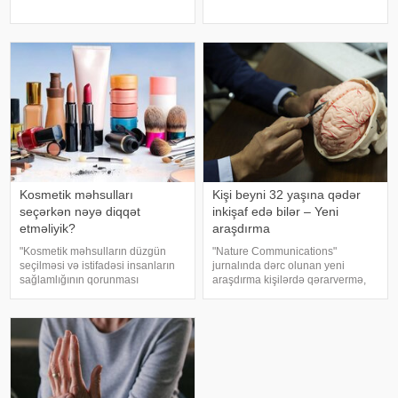
ki, kətan yağı ənənəvi olaraq
həyatını itirir. xəbər verir ki, bu
işlədici və yara sağalması üçün
səbəbdən sümüklərin
istifadə edilən üyüdülmüş və
möhkəmliyini qorumaq və sınıq
preslənmiş kətan toxumlarında
riskini azaltmaq üçün kalsium, D
vitamini, zülal
Kosmetik məhsulları
Kişi beyni 32 yaşına qədər
seçərkən nəyə diqqət
inkişaf edə bilər – Yeni
etməliyik?
araşdırma
"Kosmetik məhsulların düzgün
"Nature Communications"
seçilməsi və istifadəsi insanların
jurnalında dərc olunan yeni
sağlamlığının qorunması
araşdırma kişilərdə qərarvermə,
baxımından mühüm əhəmiyyət
impulsların idarə olunması və risk
daşıyır". xəbər verir ki, bu fikirləri
qiymətləndirilməsinə cavabdeh
Səhiyyə Nazirliyinin rəsmi
olan beyin nahiyələrinin orta
"Instagram" hesabınd
hesabla 32 yaşına qədər inkişa