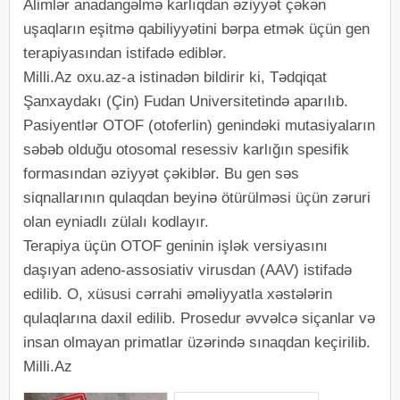
Alimlər anadangəlmə karlıqdan əziyyət çəkən
uşaqların eşitmə qabiliyyətini bərpa etmək üçün gen
terapiyasından istifadə ediblər.
Milli.Az oxu.az-a istinadən bildirir ki, Tədqiqat
Şanxaydakı (Çin) Fudan Universitetində aparılıb.
Pasiyentlər OTOF (otoferlin) genindəki mutasiyaların
səbəb olduğu otosomal resessiv karlığın spesifik
formasından əziyyət çəkiblər. Bu gen səs
siqnallarının qulaqdan beyinə ötürülməsi üçün zəruri
olan eyniadlı zülalı kodlayır.
Terapiya üçün OTOF geninin işlək versiyasını
daşıyan adeno-assosiativ virusdan (AAV) istifadə
edilib. O, xüsusi cərrahi əməliyyatla xəstələrin
qulaqlarına daxil edilib. Prosedur əvvəlcə siçanlar və
insan olmayan primatlar üzərində sınaqdan keçirilib.
Milli.Az