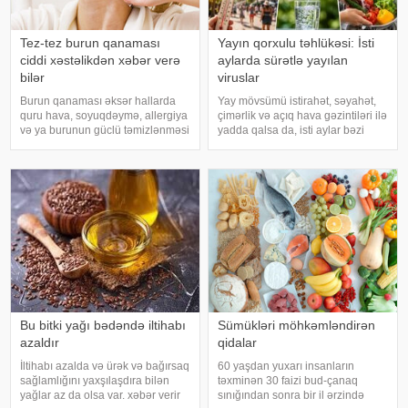
Tez-tez burun qanaması
Yayın qorxulu təhlükəsi: İsti
ciddi xəstəlikdən xəbər verə
aylarda sürətlə yayılan
bilər
viruslar
Burun qanaması əksər hallarda
Yay mövsümü istirahət, səyahət,
quru hava, soyuqdəymə, allergiya
çimərlik və açıq hava gəzintiləri ilə
və ya burunun güclü təmizlənməsi
yadda qalsa da, isti aylar bəzi
nəticəsində yaranır və təhlükəli
virus infeksiyalarının yayılması
olmur. xəbər verir ki, lakin qanama
üçün əlverişli şərait yarada bilər.
tez-tez təkrarlanır, çox olursa və
Buna səbəb təkcə yüksək
ya çətin dayanırsa, mütlə
temperatur deyil. Açıq havad
Bu bitki yağı bədəndə iltihabı
Sümükləri möhkəmləndirən
azaldır
qidalar
İltihabı azalda və ürək və bağırsaq
60 yaşdan yuxarı insanların
sağlamlığını yaxşılaşdıra bilən
təxminən 30 faizi bud-çanaq
yağlar az da olsa var. xəbər verir
sınığından sonra bir il ərzində