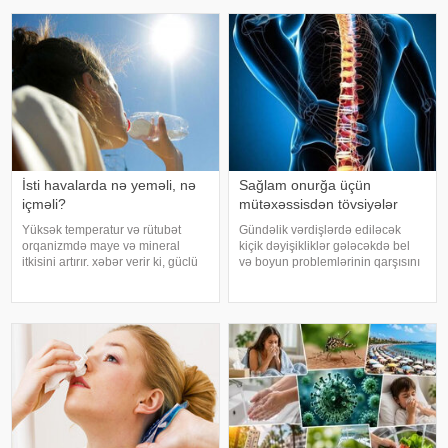
İsti havalarda nə yeməli, nə
Sağlam onurğa üçün
içməli?
mütəxəssisdən tövsiyələr
Yüksək temperatur və rütubət
Gündəlik vərdişlərdə ediləcək
orqanizmdə maye və mineral
kiçik dəyişikliklər gələcəkdə bel
itkisini artırır. xəbər verir ki, güclü
və boyun problemlərinin qarşısını
tərləmə nəticəsində yaranan su
almağa kömək edə bilər. xəbər
və mineral çatışmazlığı huşun
verir ki, türkiyəli professor Turgut
itirilməsinə, başgicəllənmə və
Akgülün sözlərinə görə, düzgün
ürəkbulanma kimi hallara səbəb
duruş onurğanın sağlam
ol
qalmasınd