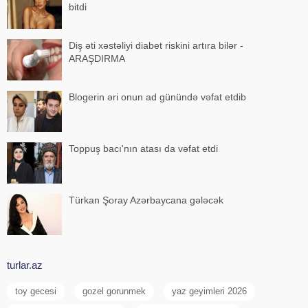
bitdi
Diş əti xəstəliyi diabet riskini artıra bilər -
ARAŞDIRMA
Blogerin əri onun ad günündə vəfat etdib
Toppuş bacı'nın atası da vəfat etdi
Türkan Şoray Azərbaycana gələcək
turlar.az
toy gecesi
gozel gorunmek
yaz geyimleri 2026