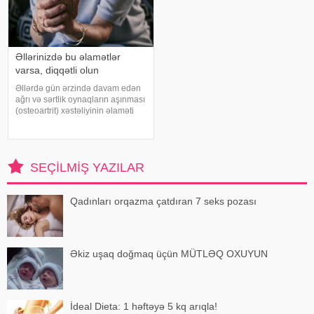
Əllərinizdə bu əlamətlər
varsa, diqqətli olun
Əllərdə gün ərzində davam edən
ağrı və sərtlik oynaqların aşınması
(osteoartrit) xəstəliyinin əlaməti
ola bilər. Bu xəstəlik oynaqları
qoruyan qığırdağın zamanla
nazilməsi və aşınması nəticəsində
yaranır. xəbər verir ki
SEÇILMIŞ YAZILAR
Qadınları orqazma çatdıran 7 seks pozası
Əkiz uşaq doğmaq üçün MÜTLƏQ OXUYUN
İdeal Dieta: 1 həftəyə 5 kq arıqla!