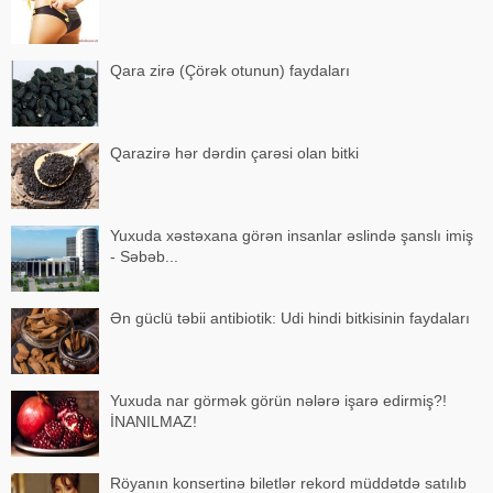
Qara zirə (Çörək otunun) faydaları
Qarazirə hər dərdin çarəsi olan bitki
Yuxuda xəstəxana görən insanlar əslində şanslı imiş
- Səbəb...
Ən güclü təbii antibiotik: Udi hindi bitkisinin faydaları
Yuxuda nar görmək görün nələrə işarə edirmiş?!
İNANILMAZ!
Röyanın konsertinə biletlər rekord müddətdə satılıb