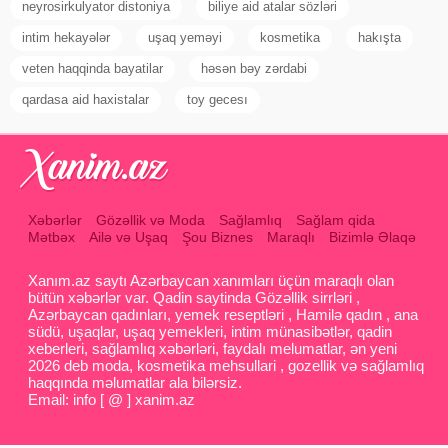
neyrosirkulyator distoniya
biliye aid atalar sözləri
intim hekayələr
uşaq yeməyi
kosmetika
hakışta
veten haqqinda bayatilar
həsən bəy zərdabi
qardasa aid haxistalar
toy gecesı
Xəbərlər
Gözəllik və Moda
Sağlamlıq
Sağlam qida
Mətbəx
Ailə və Uşaq
Şou Biznes
Maraqlı
Bizimlə Əlaqə
Xanım.az saytı Azərbaycan xanımları üçün maraqlı olan
bütün xəbərlər var. Qadin saytinda Gözəllik sirrləri ,
Azərbaycan qadınları, yemek reseptləri , Hamilə qadın , ana
südü, uşaqlar, uşaq yemekleri, intim münasibətlər, qadin
xeberleri, sağlamlıq xəbərləri, faydalı melumatlar, ən yeni
2026 deb moda, kosmetika mehsullari , gozellik və sağlamlıq
haqqında məlumatlar ala bilərsiz.
Email: info [ @ ] xanim.az