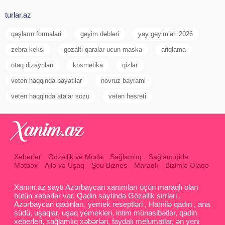
turlar.az
qaşların formalari
geyim dəbləri
yay geyimləri 2026
zebra keksi
gozalti qaralar ucun maska
ariqlama
otaq dizaynları
kosmetika
qizlar
veten haqqinda bayatilar
novruz bayrami
veten haqqinda atalar sozu
vətən həsrəti
Xəbərlər
Gözəllik və Moda
Sağlamlıq
Sağlam qida
Mətbəx
Ailə və Uşaq
Şou Biznes
Maraqlı
Bizimlə Əlaqə
Xanım.az saytı Azərbaycan xanımları üçün maraqlı olan
bütün xəbərlər var. Qadin saytinda Gözəllik sirrləri ,
Azərbaycan qadınları, yemek reseptləri , Hamilə qadın , ana
südü, uşaqlar, uşaq yemekleri, intim münasibətlər, qadin
xeberleri, sağlamlıq xəbərləri, faydalı melumatlar, ən yeni