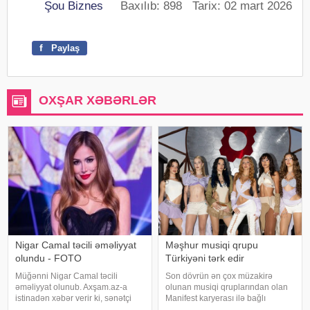
Şou Biznes
Baxılıb: 898 Tarix: 02 mart 2026
f
Paylaş
OXŞAR XƏBƏRLƏR
Nigar Camal təcili əməliyyat
Məşhur musiqi qrupu
olundu - FOTO
Türkiyəni tərk edir
Müğənni Nigar Camal təcili
Son dövrün ən çox müzakirə
əməliyyat olunub. Axşam.az-a
olunan musiqi qruplarından olan
istinadən xəbər verir ki, sənətçi
Manifest karyerası ilə bağlı
bununla bağlı sosial şəbəkə
mühüm qərar qəbul edib. xarici