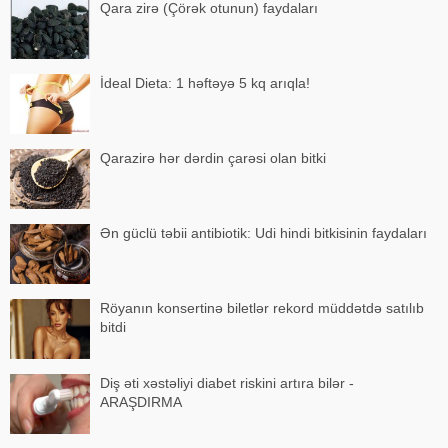
Qara zirə (Çörək otunun) faydaları
İdeal Dieta: 1 həftəyə 5 kq arıqla!
Qarazirə hər dərdin çarəsi olan bitki
Ən güclü təbii antibiotik: Udi hindi bitkisinin faydaları
Röyanın konsertinə biletlər rekord müddətdə satılıb
bitdi
Diş əti xəstəliyi diabet riskini artıra bilər -
ARAŞDIRMA