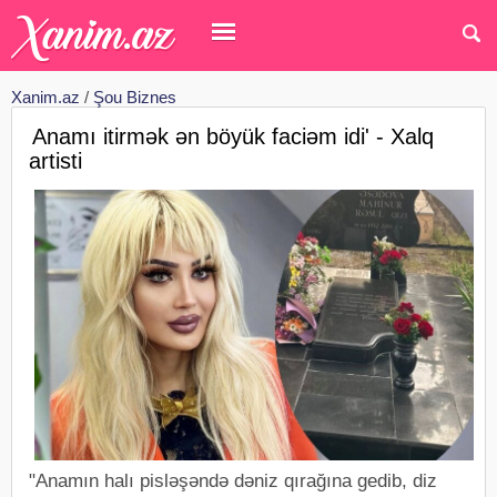
Xanim.az
/
Şou Biznes
Anamı itirmək ən böyük faciəm idi' - Xalq
artisti
"Anamın halı pisləşəndə dəniz qırağına gedib, diz