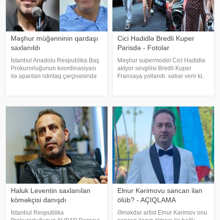
Məşhur müğənninin qardaşı
Cici Hadidlə Bredli Kuper
saxlanıldı
Parisdə - Fotolar
İstanbul Anadolu Respublika Baş
Məşhur supermodel Cici Hadidlə
Prokurorluğunun koordinasiyası
aktyor sevgilisi Bredli Kuper
ilə aparılan istintaq çərçivəsində
Fransaya yollanıb. xəbər verir ki,
Şile Bələdiyyəsinə dair yeni
cütlük Paris küçələrində əl-ələ
əməliyyat keçirilib. xəbər verir ki,
gəzərkən obyektivlərə tuş gəliblər.
İstanbul və İzmir şəhərlərində eyni
Qeyd edək ki, müğənni Zayn
vaxtda həyata keçirilə
Malikdən ayrıldıqdan sonra Cicini
Haluk Leventin saxlanılan
Elnur Kərimovu sancan ilan
köməkçisi danışdı
ölüb? - AÇIQLAMA
İstanbul Respublika
Əməkdar artist Elnur Kərimov onu