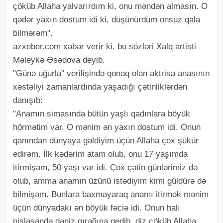
çöküb Allaha yalvarırdım ki, onu məndən almasın. O
qədər yaxın dostum idi ki, düşünürdüm onsuz qala
bilmərəm".
azxeber.com xəbər verir ki, bu sözləri Xalq artisti
Məleykə Əsədova deyib.
"Günə uğurla" verilişində qonaq olan aktrisa anasının
xəstəliyi zamanlardında yaşadığı çətinliklərdən
danışıb:
"Anamın simasında bütün yaşlı qadınlara böyük
hörmətim var. O mənim ən yaxın dostum idi. Onun
qanından dünyaya gəldiyim üçün Allaha çox şükür
edirəm. İlk kədərim atam olub, onu 17 yaşımda
itirmişəm, 50 yaşı var idi. Çox çətin günlərimiz də
olub, amma anamın üzünü istədiyim kimi güldürə də
bilmişəm. Bunlara baxmayaraq anamı itirmək mənim
üçün dünyadakı ən böyük fəciə idi. Onun halı
pisləşəndə dəniz qırağına gedib, diz çöküb Allaha