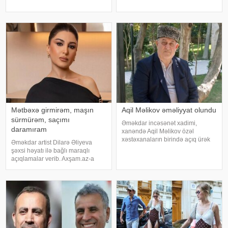
hesabında paylaşım edib. O,
mətbuata istinadən xəbər verir ki,
hazırda reabilitasiya prosesində
qrupun qurucusu və meneceri
olduğunu bildirib:. "Bu gün
Tolqa Akış üzvlərin sentyabr
gözlənilmədə
ayında İstanbuldak
Mətbəxə girmirəm, maşın
Aqil Məlikov əməliyyat olundu
sürmürəm, saçımı
Əməkdar incəsənət xadimi,
daramıram
xanəndə Aqil Məlikov özəl
xəstəxanaların birində açıq ürək
Əməkdar artist Dilarə Əliyeva
əməliyyatı keçirib. xəbər verir ki,
şəxsi həyatı ilə bağlı maraqlı
bu barədə "Teleqraf"a xanəndənin
açıqlamalar verib. Axşam.az-a
oğlu Hüseyn Məlikov məlumat
istinafdən xəbər verir ki, aktrisa
verib. Onun sözlərinə görə, atasını
"İki başlı" proqramında heç vaxt
avtomobil idarə etmədiyini deyib.
O, sürücü ilə hərəkə