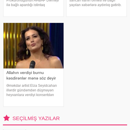
Prokurorluğunun AHBAP Dərnəyi
sancan ilanın ölməsi ilə bağlı
ilə bağlı apardığı istintaq
yayılan xəbərlərə aydınlıq gətirib.
çərçivəsində saxlanılan Yeliz
Sənətçi bu barədə "Xəzər axşamı"
Kaya ifadəsində diqqət çəkən
verilişində danışıb. "Üç günə
iddialar səsləndirib. xəbər verir ki,
yaxındır ki, bu barədə heç kimə
yerli KİV-in məlumatına görə,
açıqlama verməmişəm
Haluk Leventin köməkçis
Allahın verdiyi burnu
kəsdirənlər mənə söz deyir
Əməkdar artist Elza Seyidcahan
illərdir gündəmdən düşməyən
heyvanlara verdiyi konsertdən
danışıb. Müğənni aktyor Fərda
Xudaverdiyevin "O üz, bu üz"
yutub layihəsində qonaq olub.
E.Seyidcahan bildirib ki, həmin
SEÇILMIŞ YAZILAR
layihəd