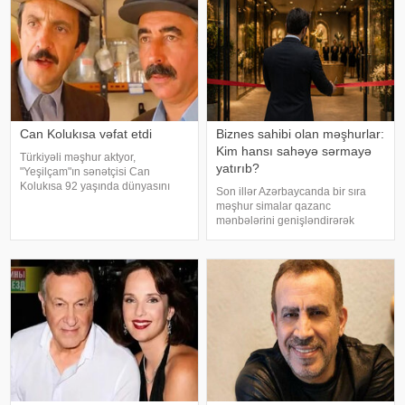
Can Kolukısa vəfat etdi
Biznes sahibi olan məşhurlar:
Kim hansı sahəyə sərmayə
Türkiyəli məşhur aktyor,
yatırıb?
"Yeşilçam"ın sənətçisi Can
Kolukısa 92 yaşında dünyasını
Son illər Azərbaycanda bir sıra
dəyişib. xəbər verir ki, bu haqda
məşhur simalar qazanc
Türkiyə KİV məlumat yayıb. Aktyor
mənbələrini genişləndirərək
"Kapıcılar Kralı", "Züğürt Ağa",
müxtəlif sahələrə sərmayə
"Selamsı
yatırırlar. Onların arasında
restoran, kafe, geyim, gözəllik və
qida sektorunda fəaliyyət
göstərən, öz adları il