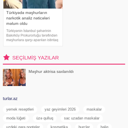
Türkiyədə məşhurların
narkotik analiz nəticələri
məlum oldu
Türkiyənin İstanbul şəhərinin
Bakırköy Prokurorluğu tərəfindən
məşhurlara qarşı aparılan istintaq
çərçivəsində saxlanılan və həbs
edilən bəzi şəxslərdən
götürülmüş bioloji nümunələr
SEÇILMIŞ YAZILAR
üzərində aparılan toksikoloji
analizləri
Məşhur aktrisa saxlanıldı
turlar.az
yemek reseptleri
yaz geyimleri 2026
maskalar
moda lüğəti
üzə qulluq
sac uzadan maskalar
uzdeki qara noqteler
kosmetika
burcler
baliq