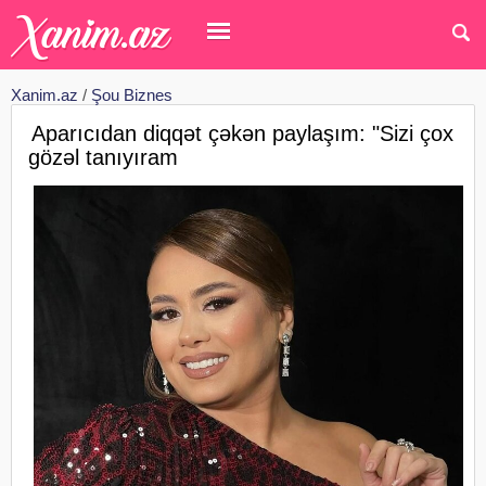
Xanim.az
/
Şou Biznes
Aparıcıdan diqqət çəkən paylaşım: "Sizi çox
gözəl tanıyıram