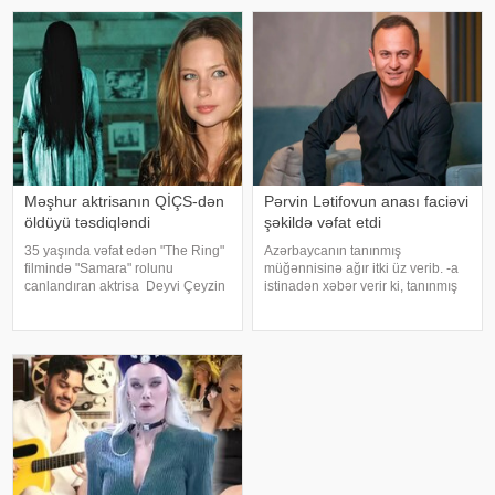
davam etdirən Akyürek "Mən
Hadisən
Məşhur aktrisanın QİÇS-dən
Pərvin Lətifovun anası faciəvi
öldüyü təsdiqləndi
şəkildə vəfat etdi
35 yaşında vəfat edən "The Ring"
Azərbaycanın tanınmış
filmində "Samara" rolunu
müğənnisinə ağır itki üz verib. -a
canlandıran aktrisa Deyvi Çeyzin
istinadən xəbər verir ki, tanınmış
ölüm səbəbi bəlli olub. xarici
müğənni Pərvin Lətifovun anası
mətbuata istinadən xəbər verir ki,
Almaz Lətifova bu gün qəfil
Los-Anceles İl Tibbi Ekspertiza
dünyasını dəyişib. O özlərinə
İdarəsini
məxsus bağ sahəsində çalışarkən
əlinə bata