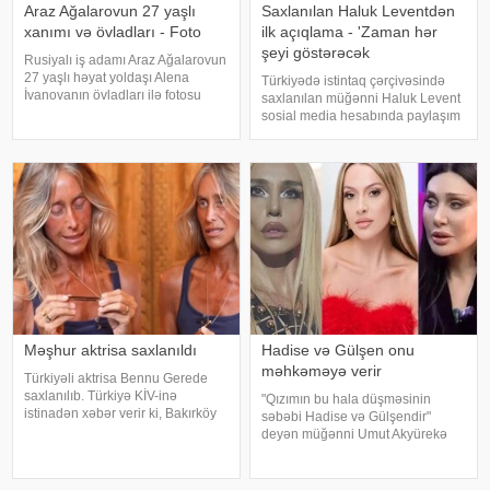
Araz Ağalarovun 27 yaşlı
Saxlanılan Haluk Leventdən
xanımı və övladları - Foto
ilk açıqlama - 'Zaman hər
şeyi göstərəcək
Rusiyalı iş adamı Araz Ağalarovun
27 yaşlı həyat yoldaşı Alena
Türkiyədə istintaq çərçivəsində
İvanovanın övladları ilə fotosu
saxlanılan müğənni Haluk Levent
yayılıb. Şəkil sosial mediada
sosial media hesabında paylaşım
paylaşılıb. Fotoda Alena və
edərək haqqında yayılan iddialara
A.Ağalarovdan olan iki övladı yer
münasibət bildirib. Türkiyə
alıb. Qeyd edək ki, Araz Ağalarovu
mətbuatına istinadən xəbər verir
ki, Levent şəxsi həyatı ilə Ahba
Məşhur aktrisa saxlanıldı
Hadise və Gülşen onu
məhkəməyə verir
Türkiyəli aktrisa Bennu Gerede
saxlanılıb. Türkiyə KİV-inə
"Qızımın bu hala düşməsinin
istinadən xəbər verir ki, Bakırköy
səbəbi Hadise və Gülşendir"
Respublika Baş Prokurorluğu
deyən müğənni Umut Akyürekə
aktrisanın qatıldığı televiziya
Gülşen və Hadise məhkəmə
proqramında səsləndirdiyi
iddiası qaldırıblar. Hadise və
fikirlərlə bağlı "ədəbsizlik" ittiham
Gülşeni hədəf alan açıqlamalarını