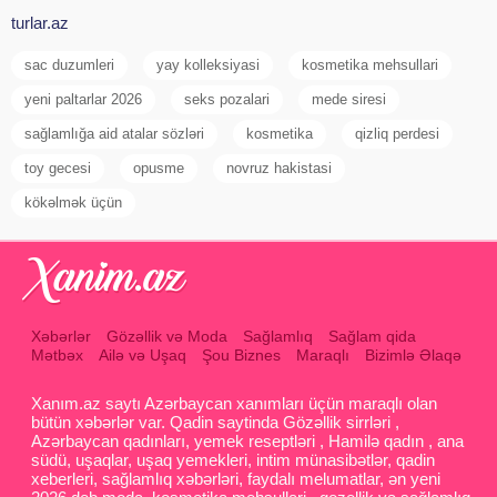
turlar.az
sac duzumleri
yay kolleksiyasi
kosmetika mehsullari
yeni paltarlar 2026
seks pozalari
mede siresi
sağlamlığa aid atalar sözləri
kosmetika
qizliq perdesi
toy gecesi
opusme
novruz hakistasi
kökəlmək üçün
Xəbərlər
Gözəllik və Moda
Sağlamlıq
Sağlam qida
Mətbəx
Ailə və Uşaq
Şou Biznes
Maraqlı
Bizimlə Əlaqə
Xanım.az saytı Azərbaycan xanımları üçün maraqlı olan
bütün xəbərlər var. Qadin saytinda Gözəllik sirrləri ,
Azərbaycan qadınları, yemek reseptləri , Hamilə qadın , ana
südü, uşaqlar, uşaq yemekleri, intim münasibətlər, qadin
xeberleri, sağlamlıq xəbərləri, faydalı melumatlar, ən yeni