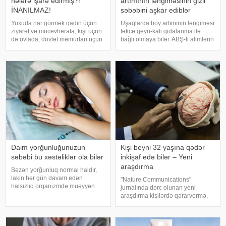
nələrə işarə edirmiş?!
artımının ləngiməsinin gizli
İNANILMAZ!
səbəbini aşkar ediblər
Yuxuda nar görmək qadın üçün
Uşaqlarda boy artımının ləngiməsi
ziyarət və mücevherata, kişi üçün
təkcə qeyri-kafi qidalanma ilə
də övlada, dövlət məmurları üçün
bağlı olmaya bilər. ABŞ-li alimlərin
terfie, zabitlər üçün əmrlərinin
yeni araşdırması göstərib ki,
keçməsinə, kəndli üçün oktyabr
bağırsaq mikrobiomundakı bəzi
bərəkətinə, tacir üçün çox quru,
bakteriyalar hələ ana bətnində
xalq üçün yaxşı bir idarəy
olarkən körpənin inkişafın
Daim yorğunluğunuzun
Kişi beyni 32 yaşına qədər
səbəbi bu xəstəliklər ola bilər
inkişaf edə bilər – Yeni
araşdırma
Bəzən yorğunluq normal haldır,
lakin hər gün davam edən
"Nature Communications"
halsızlıq orqanizmdə müəyyən
jurnalında dərc olunan yeni
problemlərin əlaməti ola bilər.
araşdırma kişilərdə qərarvermə,
xəbər verir ki, davamlı
impulsların idarə olunması və risk
yorğunluğun səbəbləri arasında
qiymətləndirilməsinə cavabdeh
qan azlığı, qalxanabənzər vəz
olan beyin nahiyələrinin orta