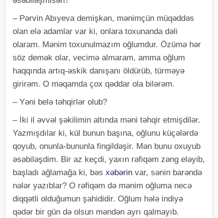
əsəbiləşmisən?
– Pərvin Abıyeva demişkən, mənimçün müqəddəs
olan elə adamlar var ki, onlara toxunanda dəli
olaram. Mənim toxunulmazım oğlumdur. Özümə hər
söz demək olar, vecimə almaram, amma oğlum
haqqında artıq-əskik danışanı öldürüb, türməyə
girirəm. O məqamda çox qəddar ola bilərəm.
– Yəni belə təhqirlər olub?
– İki il əvvəl şəkilimin altında məni təhqir etmişdilər.
Yazmışdılar ki, kül bunun başına, oğlunu küçələrdə
qoyub, onunla-bununla fingildəşir. Mən bunu oxuyub
əsəbiləşdim. Bir az keçdi, yaxın rəfiqəm zəng eləyib,
başladı ağlamağa ki, bəs
xəbərin
var, sənin barəndə
nələr yazıblar? O rəfiqəm də mənim oğluma necə
diqqətli olduğumun şahididir. Oğlum hələ indiyə
qədər bir gün də olsun məndən ayrı qalmayıb.