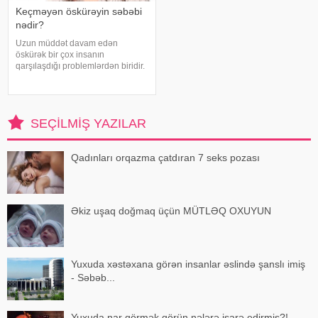
Keçməyən öskürəyin səbəbi
nədir?
Uzun müddət davam edən
öskürək bir çox insanın
qarşılaşdığı problemlərdən biridir.
Bəzən adi soyuqdəymədən sonra
yaranan öskürək həftələrlə davam
edə bilər. Lakin öskürəyin səbəbi
hər zaman tənəffüs yolu
SEÇILMIŞ YAZILAR
infeksiyası olmur
Qadınları orqazma çatdıran 7 seks pozası
Əkiz uşaq doğmaq üçün MÜTLƏQ OXUYUN
Yuxuda xəstəxana görən insanlar əslində şanslı imiş
- Səbəb...
Yuxuda nar görmək görün nələrə işarə edirmiş?!