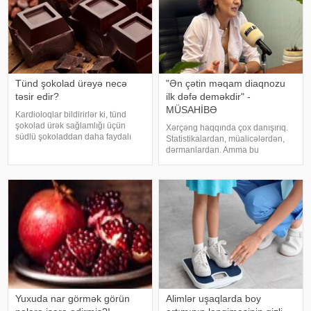
Tünd şokolad ürəyə necə
"Ən çətin məqam diaqnozu
təsir edir?
ilk dəfə deməkdir" -
MÜSAHİBƏ
Kardioloqlar bildirirlər ki, tünd
şokolad ürək sağlamlığı üçün
Xərçəng haqqında çox danışırıq.
südlü şokoladdan daha faydalı
Statistikalardan, müalicələrdən,
hesab olunur. Bunun əsas səbəbi
dərmanlardan. Amma bu
kakaonun tərkibində olan
xəstəliyin arxasında dayanan
flavanollar, güclü antioksidant
insanlardan, onların
maddələrdir. -a istinadən bildirir ki
qorxularından, ümidlərindən,
yanlış bildiklərindən daha az
danışırıq. Elə buna gör
Yuxuda nar görmək görün
Alimlər uşaqlarda boy