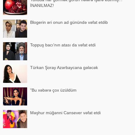
İNANILMAZ!
Blogerin əri onun ad günündə vəfat etdib
Toppuş bacı'nın atası da vəfat etdi
Türkan Şoray Azərbaycana gələcək
"Bu xəbərə çox üzüldüm
Məşhur müğənni Cansever vəfat etdi