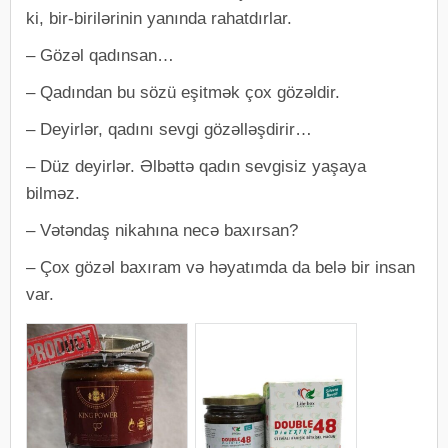
ki, bir-birilərinin yanında rahatdırlar.
– Gözəl qadınsan…
– Qadından bu sözü eşitmək çox gözəldir.
– Deyirlər, qadını sevgi gözəlləşdirir…
– Düz deyirlər. Əlbəttə qadın sevgisiz yaşaya
bilməz.
– Vətəndaş nikahına necə baxırsan?
– Çox gözəl baxıram və həyatımda da belə bir insan
var.