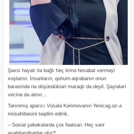
Şəxsi həyatı ilə bağlı heç kimə hesabat verməyi
xoşlamır. İnsanların, qohum-əqrəbanın onun
barəsində nə düşündükləri maraqlı da deyil. Şayiələri
vecinə də almır…
Tanınmış aparıcı Vüsalə Kərimovanın Yenicag.az-a
müsahibəsini təqdim edirik.
– Sosial şəbəkələrdə çox fəalsan. Heç səni
əsəbiləşdirənlər olur?