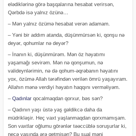
elədiklərinə görə başqalarına hesabat verirsən,
Qərbdə isə yalnız özünə…
– Mən yalnız özümə hesabat verən adamam.
– Yəni bir addım atanda, düşünmürsən ki, qonşu nə
deyər, qohumlar nə deyər?
– İnanın ki, düşünmürəm. Mən öz həyatımı
yaşamağı sevirəm. Mən nə qonşumun, nə
valideynlərimin, nə də qohum-əqrəbanın həyatını
yox, özümə Allah tərəfindən verilən ömrü yaşayıram.
Allahın mənə verdiyi həyatın haqqını verməliyəm.
–
Qadınlar
qocalmaqdan qorxur, bəs sən?
– Qadının yaşı üstə yaş gəldikcə daha da
müdrikləşir. Heç vaxt yaşlanmaqdan qorxmamışam.
Son vaxtlar oğlumu görənlər təəccüblə soruşurlar ki,
neçə yaşında ərə getmisən? Bu sual məni