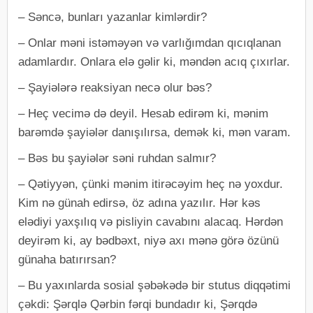
– Səncə, bunları yazanlar kimlərdir?
– Onlar məni istəməyən və varlığımdan qıcıqlanan
adamlardır. Onlara elə gəlir ki, məndən acıq çıxırlar.
– Şayiələrə reaksiyan necə olur bəs?
– Heç vecimə də deyil. Hesab edirəm ki, mənim
barəmdə şayiələr danışılırsa, demək ki, mən varam.
– Bəs bu şayiələr səni ruhdan salmır?
– Qətiyyən, çünki mənim itirəcəyim heç nə yoxdur.
Kim nə günah edirsə, öz adına yazılır. Hər kəs
elədiyi yaxşılıq və pisliyin cavabını alacaq. Hərdən
deyirəm ki, ay bədbəxt, niyə axı mənə görə özünü
günaha batırırsan?
– Bu yaxınlarda sosial şəbəkədə bir stutus diqqətimi
çəkdi: Şərqlə Qərbin fərqi bundadır ki, Şərqdə