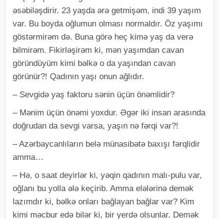
əsəbiləşdirir. 23 yaşda ərə getmişəm, indi 39 yaşım
var. Bu boyda oğlumun olması normaldır. Öz yaşımı
göstərmirəm də. Buna görə heç kimə yaş da verə
bilmirəm. Fikirləşirəm ki, mən yaşımdan cavan
göründüyüm kimi bəlkə o da yaşından cavan
görünür?! Qadının yaşı onun ağlıdır.
– Sevgidə yaş faktoru sənin üçün önəmlidir?
– Mənim üçün önəmi yoxdur. Əgər iki insan arasında
doğrudan da sevgi varsa, yaşın nə fərqi var?!
– Azərbaycanlıların belə münasibətə baxışı fərqlidir
amma…
– Hə, o saat deyirlər ki, yəqin qadının malı-pulu var,
oğlanı bu yolla ələ keçirib. Amma elələrinə demək
lazımdır ki, bəlkə onları bağlayan bağlar var? Kim
kimi məcbur edə bilər ki, bir yerdə olsunlar. Demək