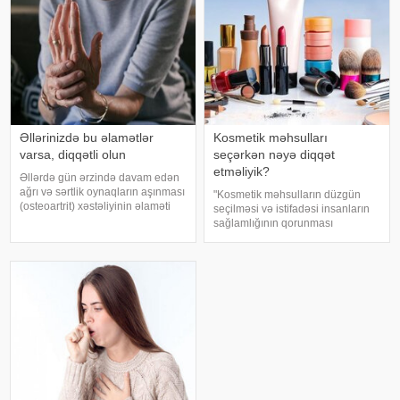
xəstəlikləri, şəkərl
hesabla 32 yaşına qədər inkişa
Əllərinizdə bu əlamətlər
Kosmetik məhsulları
varsa, diqqətli olun
seçərkən nəyə diqqət
etməliyik?
Əllərdə gün ərzində davam edən
ağrı və sərtlik oynaqların aşınması
"Kosmetik məhsulların düzgün
(osteoartrit) xəstəliyinin əlaməti
seçilməsi və istifadəsi insanların
ola bilər. Bu xəstəlik oynaqları
sağlamlığının qorunması
qoruyan qığırdağın zamanla
baxımından mühüm əhəmiyyət
nazilməsi və aşınması nəticəsində
daşıyır". xəbər verir ki, bu fikirləri
yaranır. xəbər verir ki
Səhiyyə Nazirliyinin rəsmi
"Instagram" hesabınd