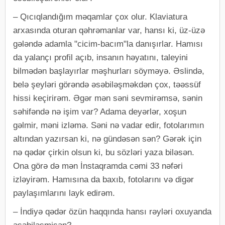
– Qıcıqlandığım məqamlar çox olur. Klaviatura
arxasında oturan qəhrəmanlar var, hansı ki, üz-üzə
gələndə adamla "cicim-bacım"la danışırlar. Hamısı
da yalançı profil açıb, insanın həyatını, taleyini
bilmədən başlayırlar məşhurları söyməyə. Əslində,
belə şeyləri görəndə əsəbiləşməkdən çox, təəssüf
hissi keçirirəm. Əgər mən səni sevmirəmsə, sənin
səhifəndə nə işim var? Adama deyərlər, xoşun
gəlmir, məni izləmə. Səni nə vadar edir, fotolarımın
altından yazırsan ki, nə gündəsən sən? Gərək için
nə qədər çirkin olsun ki, bu sözləri yaza biləsən.
Ona görə də mən İnstaqramda cəmi 33 nəfəri
izləyirəm. Hamısına da baxıb, fotolarını və digər
paylaşımlarını layk edirəm.
– İndiyə qədər özün haqqında hansı rəyləri oxuyanda