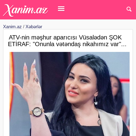
Xanim.az
/
Xəbərlər
ATV-nin məşhur aparıcısı Vüsalədən ŞOK
ETİRAF: "Onunla vətəndaş nikahımız var"...