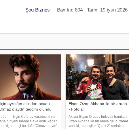
Şou Biznes
Baxılıb: 804 Tarix: 19 iyun 2026
lçin ayrılığın dilindən oxudu -
Elşən Ozan Akbaba ilə bir arada
Olmaz olaydı" təqdim olundu
- Fotolar
üğənni Elçin Cəfərov yaradıcılığına
Aktyor Elşən Orucov türkiyəli həmkarı
aha bir yeni mahnı əlavə edib. xəbər
Ozan Akbaba ilə bir araya gəlib. xəbər
erir ki, sənətçi bu dəfə "Olmaz olaydı"
verir ki, sənətçilər "Çırak 2" serialının