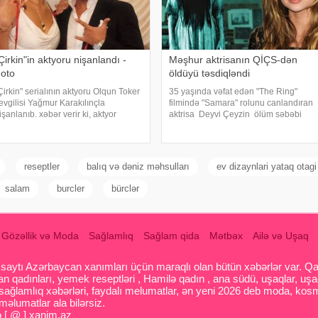
Çirkin"in aktyoru nişanlandı -
Məşhur aktrisanın QİÇS-dən
oto
öldüyü təsdiqləndi
Çirkin" serialının aktyoru Olqun Toker
35 yaşında vəfat edən "The Ring"
evgilisi Yağmur Karakılınçla
filmində "Samara" rolunu canlandıran
işanlanıb. xəbər verir ki, aktyor
aktrisa Deyvi Çeyzin ölüm səbəbi
evgilisini Bursada yaşayan
bəlli olub. xarici mətbuata istinadən
iləsindən istəyib. Tokeri bu özəl
xəbər verir ki, Los-Anceles İl Tibbi
ünündə həmkarları Diren
Ekspertiza İdarəsini
olatoğulları və Mustaf
reseptler
balıq və dəniz məhsulları
ev dizaynlari yataq otagi
salam
burcler
bürclər
Gözəllik və Moda
Sağlamlıq
Sağlam qida
Mətbəx
Ailə və Uşaq
aytı Azərbaycan xanımları üçün maraqlı olan bütün xəbərlər var. Qadin
 qadınları, yemek reseptləri , Hamilə qadın , ana südü, uşaqlar, uşa
 sağlamlıq xəbərləri, faydalı melumatlar, ən yeni 2026 deb moda, kosm
əlumatlar ala bilərsiz.
o [ @ ] xanim.az