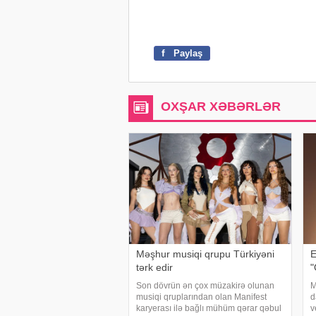
f
Paylaş
OXŞAR XƏBƏRLƏR
Məşhur musiqi qrupu Türkiyəni
E
tərk edir
"
Son dövrün ən çox müzakirə olunan
M
musiqi qruplarından olan Manifest
d
karyerası ilə bağlı mühüm qərar qəbul
v