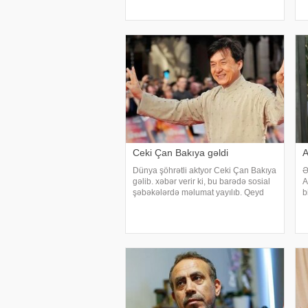
edib. xarici mətbuata istinadən xəbər
a
verir ki, qrupun qurucusu və meneceri
v
Tolqa Akış üzvlərin sentyabr ayında
Ş
İstanbuldak
Ceki Çan Bakıya gəldi
A
Dünya şöhrətli aktyor Ceki Çan Bakıya
Ə
gəlib. xəbər verir ki, bu barədə sosial
A
şəbəkələrdə məlumat yayılıb. Qeyd
b
edək ki, Ceki Çanın "Tanrının Zirehi 4"
x
(Armour of God 4: The Ultimatum") adlı
x
beynəlxalq fil
m
a