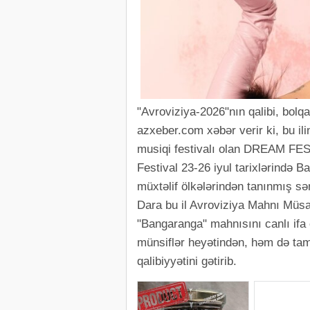
"Avroviziya-2026"nın qalibi, bolq
azxeber.com xəbər verir ki, bu il
musiqi festivalı olan DREAM FE
Festival 23-26 iyul tarixlərində 
müxtəlif ölkələrindən tanınmış sən
Dara bu il Avroviziya Mahnı Müsa
"Bangaranga" mahnısını canlı ifa
münsiflər heyətindən, həm də tam
qalibiyyətini gətirib.