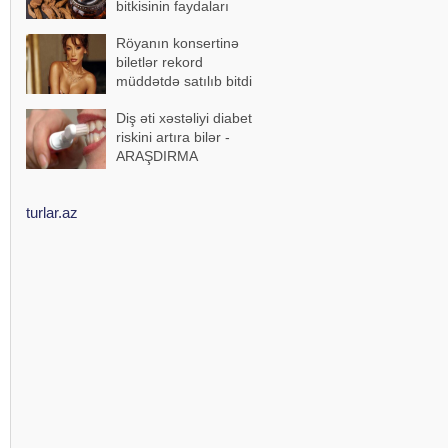
bitkisinin faydaları
Röyanın konsertinə
biletlər rekord
müddətdə satılıb bitdi
Diş əti xəstəliyi diabet
riskini artıra bilər -
ARAŞDIRMA
turlar.az