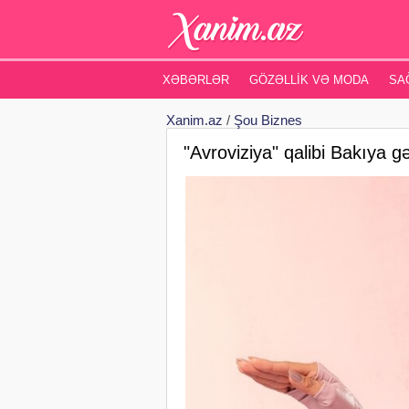
XƏBƏRLƏR
GÖZƏLLIK VƏ MODA
SA
Xanim.az
/
Şou Biznes
"Avroviziya" qalibi Bakıya gə