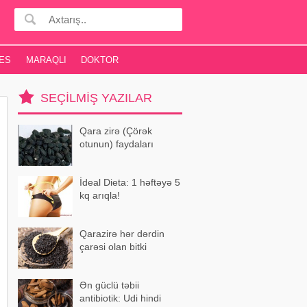
ES
MARAQLI
DOKTOR
SEÇILMIŞ YAZILAR
Qara zirə (Çörək
otunun) faydaları
İdeal Dieta: 1 həftəyə 5
kq arıqla!
Qarazirə hər dərdin
çarəsi olan bitki
Ən güclü təbii
antibiotik: Udi hindi