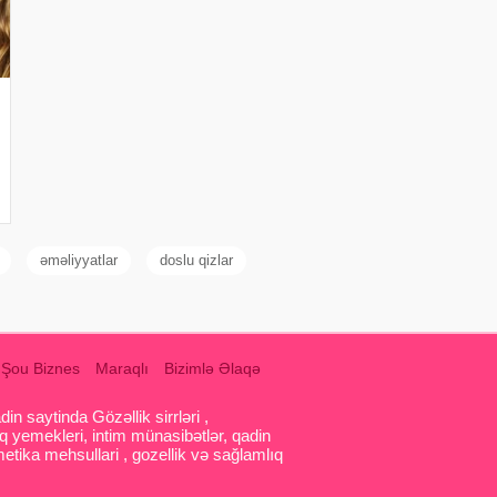
əməliyyatlar
doslu qizlar
Şou Biznes
Maraqlı
Bizimlə Əlaqə
 saytinda Gözəllik sirrləri ,
q yemekleri, intim münasibətlər, qadin
etika mehsullari , gozellik və sağlamlıq