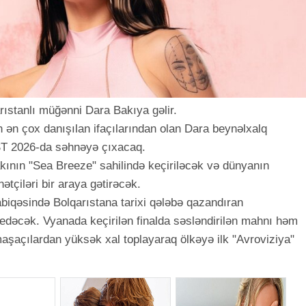
arıstanlı müğənni Dara Bakıya gəlir.
in ən çox danışılan ifaçılarından olan Dara beynəlxalq
ST 2026-da səhnəyə çıxacaq.
Bakının "Sea Breeze" sahilində keçiriləcək və dünyanın
ətçiləri bir araya gətirəcək.
biqəsində Bolqarıstana tarixi qələbə qazandıran
 edəcək. Vyanada keçirilən finalda səsləndirilən mahnı həm
aşaçılardan yüksək xal toplayaraq ölkəyə ilk "Avroviziya"