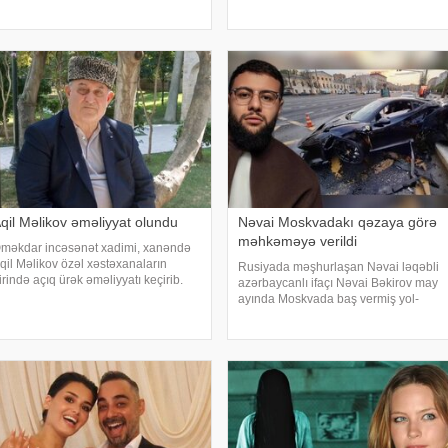
dlı mahnısını dinləyicilərin ixtiyarına
çəkiliş meydançasında görüşüblər.
erib. . Bəstənin sözləri Rafael
Ekran işində rol alan Elşən layihənin
abanova, musiqisi is
birinci hissəsində d
qil Məlikov əməliyyat olundu
Nəvai Moskvadakı qəzaya görə
məhkəməyə verildi
məkdar incəsənət xadimi, xanəndə
qil Məlikov özəl xəstəxanaların
Rusiyada məşhurlaşan Nəvai ləqəbli
irində açıq ürək əməliyyatı keçirib.
azərbaycanlı ifaçı Nəvai Bəkirov may
əbər verir ki, bu barədə "Teleqraf"a
ayında Moskvada baş vermiş yol-
anəndənin oğlu Hüseyn Məlikov
nəqliyyat hadisəsindən sonra şəhər
əlumat verib. Onun sözlərinə görə,
infrastrukturuna vurulan zərərə görə
tasını
məhkəməyə verilib. Bu barədə TASS
məlumat yayıb