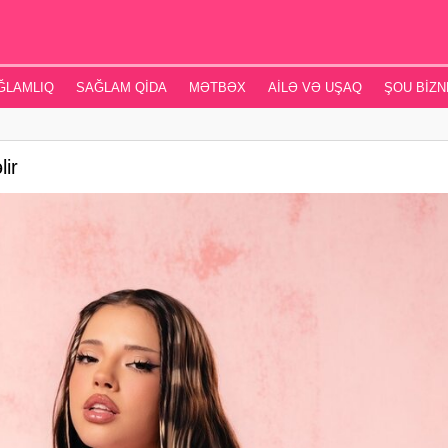
ĞLAMLIQ
SAĞLAM QIDA
MƏTBƏX
AILƏ VƏ UŞAQ
ŞOU BIZN
lir