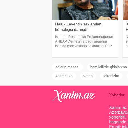
Haluk Leventin saxlanılan
"
köməkçisi danışdı
F
İstanbul Respublika Prokurorluğunun
"
AHBAP Dərnəyi ilə bağlı apardığı
s
istintaq çərçivəsində saxlanılan Yeliz
n
Kaya ifadəsində diqqət çəkən iddialar
s
səsləndirib. xəbər verir ki, yerli KİV-in
a
məlumatına görə, Haluk Leventin
g
köməkçis
P
adlarin menasi
hamilelikde qidalanma
kosmetika
veten
lakonizim
Xəbərlər
Xanım.az s
Azərbaycan
xeberleri,
haqqında m
Email: inf