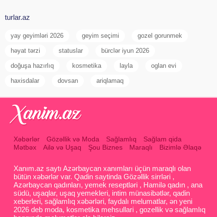
turlar.az
yay geyimləri 2026
geyim seçimi
gozel gorunmek
həyat tərzi
statuslar
bürclər iyun 2026
doğuşa hazırlıq
kosmetika
layla
oglan evi
haxisdalar
dovsan
ariqlamaq
Xəbərlər
Gözəllik və Moda
Sağlamlıq
Sağlam qida
Mətbəx
Ailə və Uşaq
Şou Biznes
Maraqlı
Bizimlə Əlaqə
Xanım.az saytı Azərbaycan xanımları üçün maraqlı olan
bütün xəbərlər var. Qadin saytinda Gözəllik sirrləri ,
Azərbaycan qadınları, yemek reseptləri , Hamilə qadın , ana
südü, uşaqlar, uşaq yemekleri, intim münasibətlər, qadin
xeberleri, sağlamlıq xəbərləri, faydalı melumatlar, ən yeni
2026 deb moda, kosmetika mehsullari , gozellik və sağlamlıq