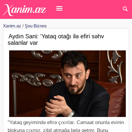
Xanim.az
/
Şou Biznes
Aydın Sani: 'Yataq otağı ilə efiri səhv
salanlar var
"Yataq geyimində efirə çıxırlar. Camaat onunla evinin
blokuna çıxmır, zibil atmağa belə getmr. Bunu