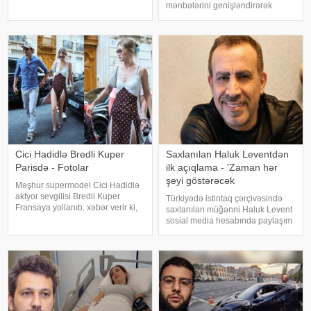
özü məlumat yayıb. O bildirib ki,
mənbələrini genişləndirərək
yay tətilinə də heç yerə gedə
müxtəlif sahələrə sərmayə
bilmir:. "2 aydır ölkədən çıxa
yatırırlar. Onların arasında
bilmirəm. "Stop"u
restoran, kafe, geyim, gözəllik və
qida sektorunda fəaliyyət
göstərən, öz adları il
Cici Hadidlə Bredli Kuper
Saxlanılan Haluk Leventdən
Parisdə - Fotolar
ilk açıqlama - 'Zaman hər
şeyi göstərəcək
Məşhur supermodel Cici Hadidlə
aktyor sevgilisi Bredli Kuper
Türkiyədə istintaq çərçivəsində
Fransaya yollanıb. xəbər verir ki,
saxlanılan müğənni Haluk Levent
cütlük Paris küçələrində əl-ələ
sosial media hesabında paylaşım
gəzərkən obyektivlərə tuş gəliblər.
edərək haqqında yayılan iddialara
Qeyd edək ki, müğənni Zayn
münasibət bildirib. Türkiyə
Malikdən ayrıldıqdan sonra Cicini
mətbuatına istinadən xəbər verir
ki, Levent şəxsi həyatı ilə Ahba