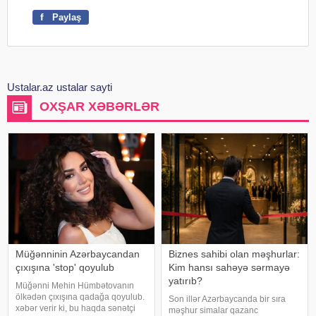
f
Paylaş
Ustalar.az ustalar sayti
OXŞAR XƏBƏRLƏR
Müğənninin Azərbaycandan
Biznes sahibi olan məşhurlar:
çıxışına 'stop' qoyulub
Kim hansı sahəyə sərmayə
yatırıb?
Müğənni Mehin Hümbətovanın
ölkədən çıxışına qadağa qoyulub.
Son illər Azərbaycanda bir sıra
xəbər verir ki, bu haqda sənətçi
məşhur simalar qazanc