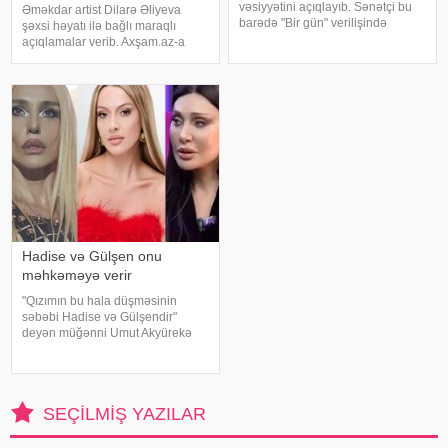
vəsiyyətini açıqlayıb. Sənətçi bu
Əməkdar artist Dilarə Əliyeva
barədə "Bir gün" verilişində
şəxsi həyatı ilə bağlı maraqlı
danışıb. "Hər dəfə rayona gələndə
açıqlamalar verib. Axşam.az-a
qardaşlarımın məzarını ziyarət
istinafdən xəbər verir ki, aktrisa
edirəm. Bu dünyadan hamımız
"İki başlı" proqramında heç vaxt
köçəcəyik. Amma köçməyin d
avtomobil idarə etmədiyini deyib.
O, sürücü ilə hərəkə
Hadise və Gülşen onu
məhkəməyə verir
"Qızımın bu hala düşməsinin
səbəbi Hadise və Gülşendir"
deyən müğənni Umut Akyürekə
Gülşen və Hadise məhkəmə
iddiası qaldırıblar. Hadise və
Gülşeni hədəf alan açıqlamalarını
davam etdirən Akyürek "Mən
SEÇILMIŞ YAZILAR
Hadisən