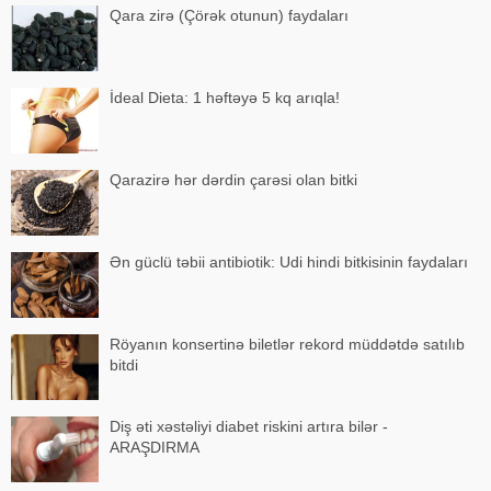
Qara zirə (Çörək otunun) faydaları
İdeal Dieta: 1 həftəyə 5 kq arıqla!
Qarazirə hər dərdin çarəsi olan bitki
Ən güclü təbii antibiotik: Udi hindi bitkisinin faydaları
Röyanın konsertinə biletlər rekord müddətdə satılıb
bitdi
Diş əti xəstəliyi diabet riskini artıra bilər -
ARAŞDIRMA