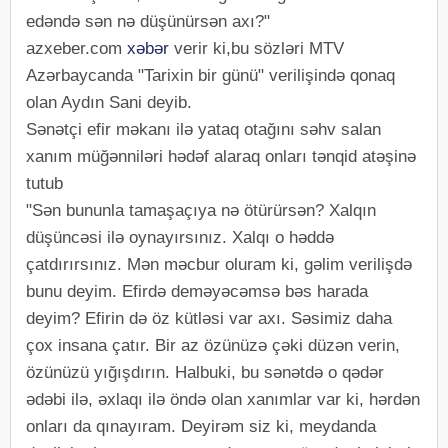
edəndə sən nə düşünürsən axı?"
azxeber.com
xəbər
verir ki,bu sözləri MTV
Azərbaycanda "Tarixin bir günü" verilişində qonaq
olan Aydın Sani deyib.
Sənətçi efir məkanı ilə yataq otağını səhv salan
xanım müğənniləri hədəf alaraq onları tənqid atəşinə
tutub
"Sən bununla tamaşaçıya nə ötürürsən? Xalqın
düşüncəsi ilə oynayırsınız. Xalqı o həddə
çatdırırsınız. Mən məcbur oluram ki, gəlim verilişdə
bunu deyim. Efirdə deməyəcəmsə bəs harada
deyim? Efirin də öz kütləsi var axı. Səsimiz daha
çox insana çatır. Bir az özünüzə çəki düzən verin,
özünüzü yığışdırın. Halbuki, bu sənətdə o qədər
ədəbi ilə, əxlaqı ilə öndə olan xanımlar var ki, hərdən
onları da qınayıram. Deyirəm siz ki, meydanda