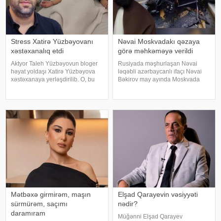
Stress Xatirə Yüzbəyovanı
Nəvai Moskvadakı qəzaya
xəstəxanalıq etdi
görə məhkəməyə verildi
Aktyor Taleh Yüzbəyovun bloger
Rusiyada məşhurlaşan Nəvai
həyat yoldaşı Xatirə Yüzbəyova
ləqəbli azərbaycanlı ifaçı Nəvai
xəstəxanaya yerləşdirilib. O, bu
Bəkirov may ayında Moskvada
barədə sosial media hesabında
baş vermiş yol-nəqliyyat
paylaşım edib. "Son zamanlar
hadisəsindən sonra şəhər
stressə bağlı olaraq nə düzgün
infrastrukturuna vurulan zərərə
qidalandım, nə düzgün yatdım.
görə məhkəməyə verilib. Bu
Gördü
barədə TASS məlumat yayıb
Mətbəxə girmirəm, maşın
Elşad Qarayevin vəsiyyəti
sürmürəm, saçımı
nədir?
daramıram
Müğənni Elşad Qarayev