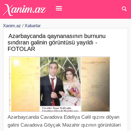
Xanim.az
/
Xəbərlər
Azərbaycanda qaynanasının burnunu
sındıran gəlinin görüntüsü yayıldı -
FOTOLAR
Azərbaycanda Cavadova Edeliya Cəlil qızını döyən
gəlini Cavadova Göyçək Məzahir qızının görüntüləri