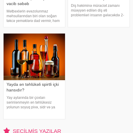
vacib səbəb
Diş həkiminə müraciət zamanı
müəyyən edilən diş əti
Mətbəxlərin əvəzolunmaz
problemləri insanın gələcəkdə 2-
məhsullarından biri olan soğan
ci tip diabetə tutulma riski barədə
təkcə yeməklərə dad vermir, həm
də məlumat verə bilər. xəbər verir
də sağlamlıq üçün çoxsaylı
ki, "The Lancet Public
faydaları ilə seçilir. xəbər verir ki,
Health" jurnalında dərc olunan v
tərkibindəki vitaminlər, minerallar
və antioksidantlar sayəsində soğa
Yayda ən təhlükəli spirtli içki
hansıdır?
Yay aylarında bir çoxları
sərinlənməyin ən təhlükəsiz
yolunun soyuq pivə, sidr və ya
şirin kokteyl içmək olduğunu
düşünür. Güclü spirtli içkilərdən
istidə uzaq durmağa çalışsalar da,
az alkoqollu içkilər çox vaxt
SEÇILMIŞ YAZILAR
zərərsi