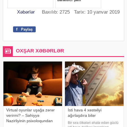
Xəbərlər
Baxılıb: 2725 Tarix: 10 yanvar 2019
f
Paylaş
OXŞAR XƏBƏRLƏR
Virtual oyunlar uşağa zərər
İsti hava 4 xəstəliyi
verirmi? – Səhiyyə
ağırlaşdıra bilər
Nazirliyinin psixoloqundan
Bir sıra ölkələri əhatə edən güclü
tövsiyələr