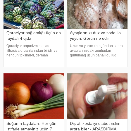
Qaraciyər sağlamlığı üçün ən
Ayaqlarınızı duz və soda ilə
faydalı 4 qida
yuyun: Görün nə edir
Qaraciyər orqanizmin əsas
Uzun və yorucu bir gündən sonra
filtrasiya orqanlarından biridir və
ayaqlarınızdakı ağırlıqdan
hər gün toksinləri, dərman
qurtulmaq üçün bahalı qulluq
qalıqlarını və maddələr
məhsullarına ehtiyacınız yoxdur.
mübadiləsi nəticəsində yaranan
Duz və soda ilə ayaqlarınızı həm
tullantıları emal edir. "Euroonco"
rahatlaya, həm də təravətləndirə
federal ekspert onkologiya
bilərsiniz. xəbər verir ki, çox vax
klinikalar
Soğanın faydaları: Hər gün
Diş əti xəstəliyi diabet riskini
istifadə etməyiniz üçün 7
artıra bilər - ARAŞDIRMA