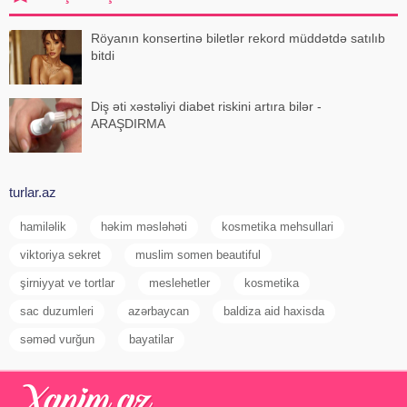
Röyanın konsertinə biletlər rekord müddətdə satılıb
bitdi
Diş əti xəstəliyi diabet riskini artıra bilər -
ARAŞDIRMA
turlar.az
hamiləlik
həkim məsləhəti
kosmetika mehsullari
viktoriya sekret
muslim somen beautiful
şirniyyat ve tortlar
meslehetler
kosmetika
sac duzumleri
azərbaycan
baldiza aid haxisda
səməd vurğun
bayatilar