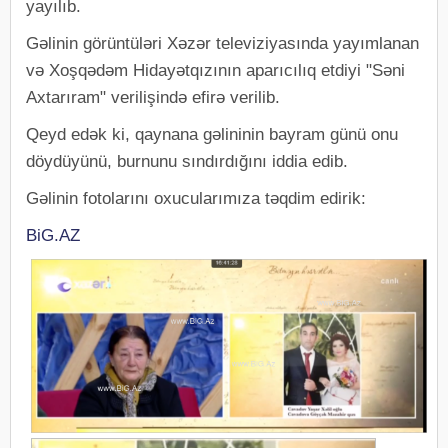
yayılıb.
Gəlinin görüntüləri Xəzər televiziyasında yayımlanan
və Xoşqədəm Hidayətqızının aparıcılıq etdiyi "Səni
Axtarıram" verilişində efirə verilib.
Qeyd edək ki, qaynana gəlininin bayram günü onu
döydüyünü, burnunu sındırdığını iddia edib.
Gəlinin fotolarını oxucularımıza təqdim edirik:
BiG.AZ