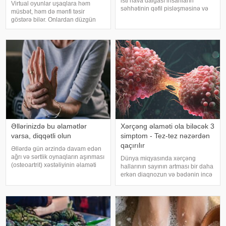
isti hava dalğası insanların
Virtual oyunlar uşaqlara həm
səhhətinin qəfil pisləşməsinə və
müsbət, həm də mənfi təsir
bəzi xəstəliklərin ağırlaşmasına
göstərə bilər. Onlardan düzgün
səbəb ola bilər. Yüksək
rejimdə istifadə edildikdə zehni
temperatur yalnız susuzlaşma və
inkişafı dəstəkləsə də, həddindən
günvurma riski yaratmır. xarici
artıq oynanılması fiziki və psixoloji
mediay
problemlərə səbəb ola bilər
Əllərinizdə bu əlamətlər
Xərçəng əlaməti ola biləcək 3
varsa, diqqətli olun
simptom - Tez-tez nəzərdən
qaçırılır
Əllərdə gün ərzində davam edən
ağrı və sərtlik oynaqların aşınması
Dünya miqyasında xərçəng
(osteoartrit) xəstəliyinin əlaməti
hallarının sayının artması bir daha
ola bilər. Bu xəstəlik oynaqları
erkən diaqnozun və bədənin incə
qoruyan qığırdağın zamanla
xəbərdarlıq əlamətlərinin düzgün
nazilməsi və aşınması nəticəsində
şərh edilməsinin vacibliyini
yaranır. xəbər verir ki
vurğulayır. Məşhur inancın əksinə
olaraq, xərçəng növləri həmişə
ağı