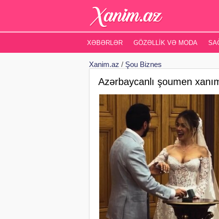
XƏBƏRLƏR
GÖZƏLLIK VƏ MODA
SA
Xanim.az
/
Şou Biznes
Azərbaycanlı şoumen xanımın