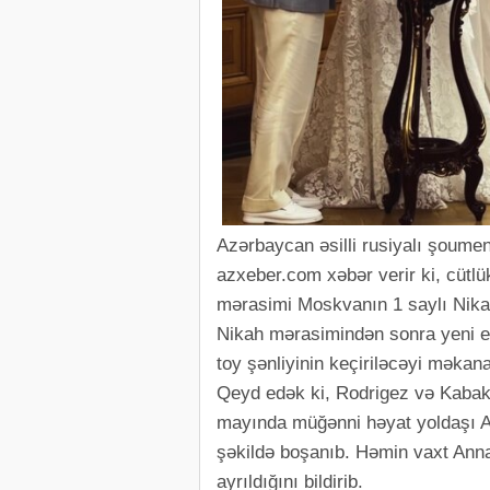
Azərbaycan əsilli rusiyalı şoume
azxeber.com xəbər verir ki, cütl
mərasimi Moskvanın 1 saylı Nika
Nikah mərasimindən sonra yeni ev
toy şənliyinin keçiriləcəyi məkana
Qeyd edək ki, Rodrigez və Kabak 2
mayında müğənni həyat yoldaşı Ann
şəkildə boşanıb. Həmin vaxt Anna 
ayrıldığını bildirib.