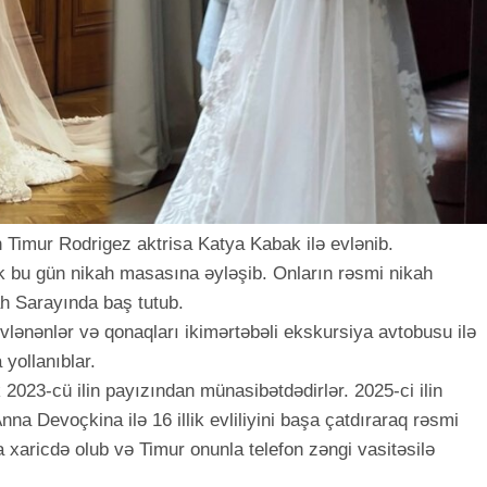
n Timur Rodrigez aktrisa Katya Kabak ilə evlənib.
ük bu gün nikah masasına əyləşib. Onların rəsmi nikah
h Sarayında baş tutub.
lənənlər və qonaqları ikimərtəbəli ekskursiya avtobusu ilə
 yollanıblar.
023-cü ilin payızından münasibətdədirlər. 2025-ci ilin
a Devoçkina ilə 16 illik evliliyini başa çatdıraraq rəsmi
xaricdə olub və Timur onunla telefon zəngi vasitəsilə