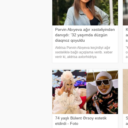
Pərvin Abıyeva ağır xəstəliyindən
K
danışdı: '32 yaşımda düzgün
a
diaqnoz qoyuldu
s
Aktrisa Pərvin Abıyeva keçirdiyi ağır
"
xəstəliklə bağlı açıqlama verib. xəbər
o
verir ki, aktrisa axlorhidriya
a
xəstəliyindən əziyyət çəkdiyini və
s
uzun illər düzgün diaqnoz qoyula
D
bilmədiyini bildirib. "Bu əməliyyat
T
Azərbaycand
r
74 yaşlı Bülənt Ərsoy estetik
S
etdirdi - Foto
a