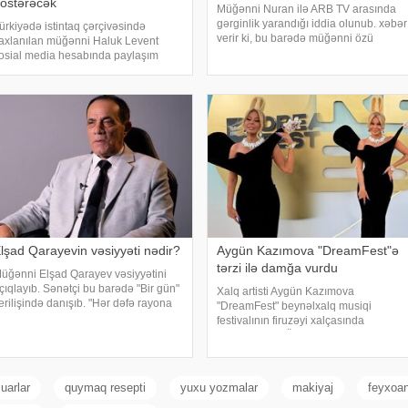
östərəcək
Müğənni Nuran ilə ARB TV arasında
gərginlik yarandığı iddia olunub. xəbər
ürkiyədə istintaq çərçivəsində
verir ki, bu barədə müğənni özü
axlanılan müğənni Haluk Levent
məlumat verilib. Məlumata görə, buna
osial media hesabında paylaşım
səbəb müğənninin öncədən lentə
dərək haqqında yayılan iddialara
alınmış görüntü və açıqlamalarının
ünasibət bildirib. Türkiyə mətbuatına
heç bir rəsm
stinadən xəbər verir ki, Levent şəxsi
əyatı ilə Ahba
lşad Qarayevin vəsiyyəti nədir?
Aygün Kazımova "DreamFest"ə
tərzi ilə damğa vurdu
üğənni Elşad Qarayev vəsiyyətini
çıqlayıb. Sənətçi bu barədə "Bir gün"
Xalq artisti Aygün Kazımova
erilişində danışıb. "Hər dəfə rayona
"DreamFest" beynəlxalq musiqi
ələndə qardaşlarımın məzarını
festivalının firuzəyi xalçasında
iyarət edirəm. Bu dünyadan hamımız
görüntülənib. Ölkənin əsas ulduzu
öçəcəyik. Amma köçməyin d
tədbirə xüsusi tərzi ilə damğa vurub.
Pop kraliça zövqlü geyimi və fərqli saç
düzümü il
uarlar
quymaq resepti
yuxu yozmalar
makiyaj
feyxoan