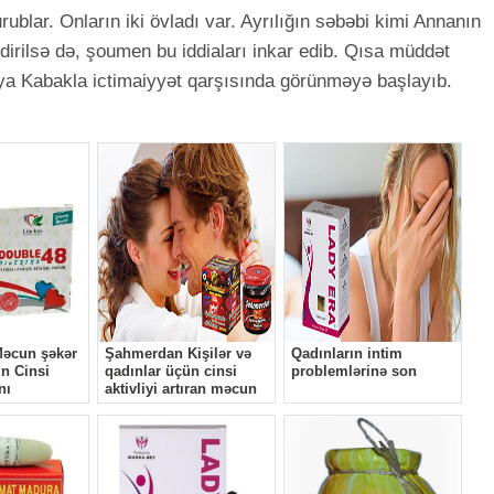
rublar. Onların iki övladı var. Ayrılığın səbəbi kimi Annanın
ldirilsə də, şoumen bu iddiaları inkar edib. Qısa müddət
tya Kabakla ictimaiyyət qarşısında görünməyə başlayıb.