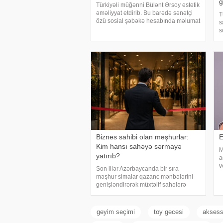
g
Türkiyəli müğənni Bülənt Ərsoy estetik
əməliyyat etdirib. Bu barədə sənətçi
T
özü sosial şəbəkə hesabında məlumat
s
verib. 74 yaşlı ifaçı əməliyyatdan
s
sonra paylaşdığı fotoya bunları qeyd
e
edib:. "Hörmətli izləyicilərim
m
i
h
Biznes sahibi olan məşhurlar:
E
Kim hansı sahəyə sərmayə
M
yatırıb?
a
v
Son illər Azərbaycanda bir sıra
g
məşhur simalar qazanc mənbələrini
z
genişləndirərək müxtəlif sahələrə
k
sərmayə yatırırlar. Onların arasında
restoran, kafe, geyim, gözəllik və qida
sektorunda fəaliyyət göstərən, öz
geyim seçimi
toy gecesi
aksess
adları il