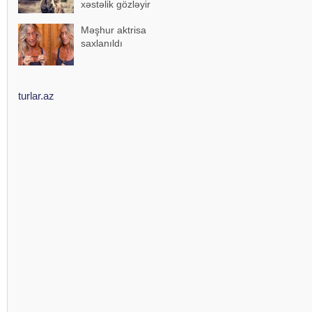
xəstəlik gözləyir
Məşhur aktrisa
saxlanıldı
turlar.az