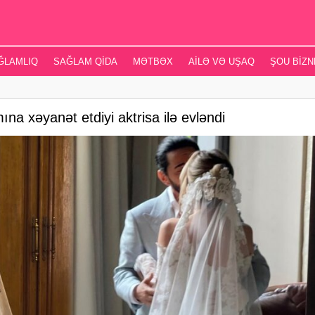
ĞLAMLIQ
SAĞLAM QIDA
MƏTBƏX
AILƏ VƏ UŞAQ
ŞOU BIZN
a xəyanət etdiyi aktrisa ilə evləndi