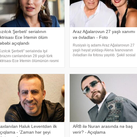
ızılcık Şerbeti' serialının
Araz Ağalarovun 27 yaşlı xanımı
ktrisası Ece İrtemin ölüm
və övladları - Foto
əbəbi açıqlandı
Rusiyalı iş adamı Araz Ağalarovun 27
yaşlı həyat yoldaşı Alena İvanovanın
Kızılcık Şerbeti" serialında Işıl
övladları ilə fotosu yayılıb. Şəkil sosial
brazını canlandıran 28 yaşlı türk
mediada paylaşılıb. Fotoda Alena və
ktrisası Ece İrtemin ölümünün rəsmi
A.Ağalarovdan olan iki övladı yer alıb.
əbəbi məlum olub. Bu barədə
Qeyd edək ki, Araz Ağalarovu
emirören Haber Ajansı (DHA)
ürkiyə Məhkəmə-Tibb İnstitutunun
əyinə istinadə
axlanılan Haluk Leventdən ilk
ARB ilə Nuran arasında nə baş
çıqlama - 'Zaman hər şeyi
verir? - Açıqlama