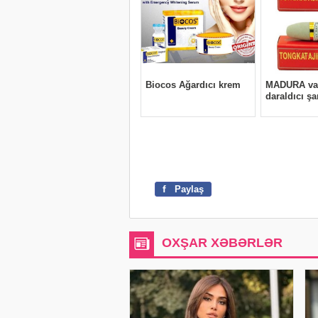
f
Paylaş
OXŞAR XƏBƏRLƏR