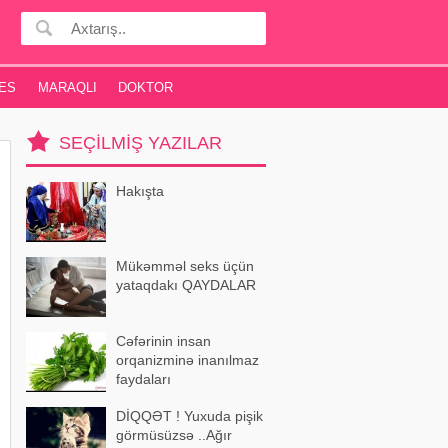
ES
MARAQLI
DOKTOR
SEÇILMIŞ YAZILAR
Hakışta
Mükəmməl seks üçün
yataqdakı QAYDALAR
Cəfərinin insan
orqanizminə inanılmaz
faydaları
DİQQƏT ! Yuxuda pişik
görmüsüzsə ..Ağır