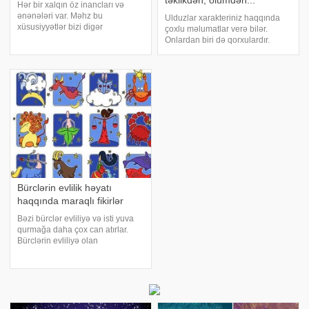
təklikdən, ölümdən..."
Hər bir xalqın öz inancları və
ənənələri var. Məhz bu
Ulduzlar xarakteriniz haqqında
xüsusiyyətlər bizi digər
çoxlu məlumatlar verə bilər.
millətlərdən fərqləndirir. Uzun
Onlardan biri də qorxulardır.
illərdir Şərq qoroskopuna alışıb,
Axşam.az xarici mediaya
ona daha çox maraq göstərsək
istinadən bürclərin qorxularını
də, məlum olub ki, qaraçıların da
təqdim edir:. Qoç – klaustrofobiya
öz qoroskop
- qapalı yerdə qalmaqdan və tək
yaşamaqda
Bürclərin evlilik həyatı
haqqında maraqlı fikirlər
Bəzi bürclər evliliyə və isti yuva
qurmağa daha çox can atırlar.
Bürclərin evliliyə olan
münasibətini və həyat yoldaşı
seçimi haqqında fikirlərini təqdim
edirik:. Qoç bürcü: Həyatınızı
inanılmaz dərəcədə dəyişdirib
şənləndir