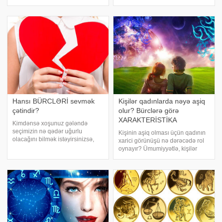
asılı deyil bu doğulduqları tarixlə
günahları var. Bu da həyatın təbii
bağlıdır. 5 yer - OĞLAQ. Oğlaqlar
qanunauyğunluğudur. İnsanlar
(dağ keçiləri) - ünsiyyətd
həyatı elə öz səhvlərinin üzərində
öyrənir, onlardan düzgün nəticə
çıxarır
Hansı BÜRCLƏRİ sevmək
Kişilər qadınlarda nəyə aşiq
çətindir?
olur? Bürclərə görə
XARAKTERİSTİKA
Kimdənsə xoşunuz gələndə
seçimizin nə qədər uğurlu
Kişinin aşiq olması üçün qadının
olacağını bilmək istəyirsinizsə,
xarici görünüşü nə dərəcədə rol
mütləq onun bürcü ilə
oynayır? Ümumiyyətlə, kişilər
maraqlanın. Çünki insanın aid
qadınları hansı xüsusiyyətlərinə
olduğu zodiak işarəsi haqqınızda
görə sevir?. bürclərə görə
sizə düşündüyünüzdən də çox
kişilərin qadınlarda bəyəndiyi
məlumat verə və bəlkə d
xüsusiyyətlər barədə danışacaq.
Qoç