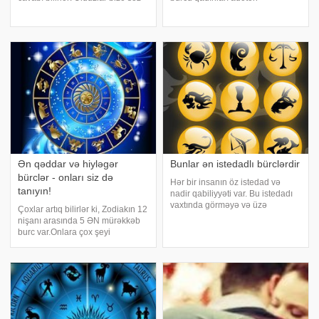
verirlər ki, bu yay o insanlar üçün
özündənrazı olur. Xüsusən də
olduqca uğurlu olacaq, kim öz
gözəllikləri və geyimləri ilə diqqət
həyatında pozitiv dəyişiklikləri
çəkmək onların zövq mənbəyidir.
istəyirsə buna nail olacaq. Qoç
Gözəllik silahınız: Saçlarınızdır.
Gözəlli
Ən qəddar və hiyləgər
Bunlar ən istedadlı bürclərdir
bürclər - onları siz də
Hər bir insanın öz istedad və
tanıyın!
nadir qabiliyyəti var. Bu istedadı
vaxtında görməyə və üzə
Çoxlar artıq bilirlər ki, Zodiakın 12
çıxarmağa astrologiya kömək edə
nişanı arasında 5 ƏN mürəkkəb
bilər. oxucuları zodiak işarələrinin
burc var.Onlara çox şeyi
gizli qalmış qabiliyyətləriylə tanış
bağışlayırlar, axı onlardan heç nə
edir. Qoç. Qoç fitri istedad
asılı deyil bu doğulduqları tarixlə
bağlıdır. 5 yer — OĞLAQ .
Oğlaqlar (dağ keçiləri) –
ünsiyyətd