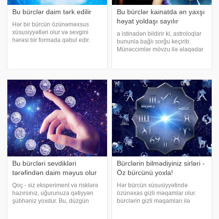
Bu bürclər daim tərk edilir
Bu bürclər kainatda ən yaxşı
həyat yoldaşı sayılır
Hər bir bürcün özünəməxsus
xüsusiyyətləri olur və sevgini
a istinadən bildirir ki, astroloqlar
hərəsi bir formada qəbul edir.
bununla bağlı sorğu keçirib.
Yaxşı bəs, tərk edilən bürclər nə
Münəccimlər mövzu ilə əlaqədar
edir?. Qoç bürcü – tərk edilən qoç
zodiak işarələrinə görə
bürcü ən qısa zaman ərzində
yarızarafat, yarı həqiqi maraqlı və
özünə yeni bir sevgili tapacaq. B
çox əyləncəli reytinq hazırlayıb.
12-ci yer Əqrəb. Çox gözəl, ço
Bu bürcləri sevdikləri
Bürclərin bilmədiyiniz sirləri -
tərəfindən daim məyus olur
Öz bürcünü yoxla!
Qoç - siz eksperiment və risklərə
Hər bürcün xüsusiyyətində
hazırsınız, uğurunuza qətiyyən
özünəxas gizli məqamlar olur.
şübhəniz yoxdur. Bu, düzgün
bürclərin gizli məqamları ilə
yanaşmadır. Ulduzlar da bütün
sizləri tanış edir:. Qoç. Qoç bürcü
məsələlərdə sizə dəstək vəd
altında doğulanlar ən seksual