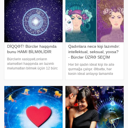
DİQQƏT! Bürclər haqqında
Qadınlara necə kişi lazımdır:
bunu HAMI BİLMƏLİDİR
intellektual, seksual, yoxsa?
- Bürclər ÜZRƏ SEÇİM
Bürclərin xasiyyəti,onların
əlamətləri haqqında ən lazımlı
Hər bir qadın ideal kişi ilə ailə
məlumatları bilmək üçün 12 bürc
qurmağa çalışır. Əlbəttə, hər
haqqında qısa bilgiləri öyrənmək
kəsin ideal anlayışı tamamilə
faydalıdır.Siz də bunları bilsəniz
müxtəlifdir. Bəs qadınlar seçim
ziyanı olmaz. Qoç bürcü. (latınca
edərkən nəyə əsaslanırlar? Siz
Aries). 21 mart – 20 aprel
təəccüblənəcəksiniz, amma bu
seçim bürclərin
xarakteristikasında