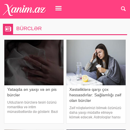
BÜRCLƏR
Yataqda ən yaxşı və ən pis
Xəstəliklərə qarşı çox
bürclər
həssasdırlar: Sağlamlığı zəif
olan bürclər
Ulduzların bürclərə təsiri özünü
romantika və intim
Zəif nöqtələrinizi bilmək özünüzü
münasibətlərdə də göstərir. Bəzi
daha yaxşı müdafiə etməyə
bürclər ulduzların gücündən
kömək edəcək. Astroloqlar hansı
bəhrələnərək bu baxımdan üstün
bürclərin daha çox xəstələndiyini
qabiliyyətlərlə doğulurlar, bəziləri
açıqlayıb. Onlar digərlərindən