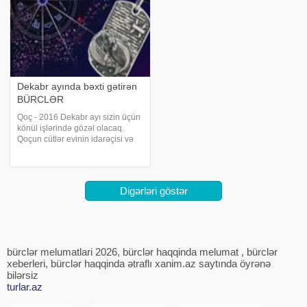
Dekabr ayında bəxti gətirən
BÜRCLƏR
Qoç - 2016 Dekabr ayı sizin üçün
könül işlərində gözəl olacaq.
Qoçun cütlər evinin idarəçisi və
eşq planeti Venera Dekabr ayının
böyük bir hissəsində şanslı
evdədir və Qoçun cütlər evində
olan Böyük Xeyirxah Yupiterlə
Digərləri göstər
yaxş
bürclər melumatlari 2026, bürclər haqqinda melumat , bürclər
xeberleri, bürclər haqqinda ətraflı xanim.az saytında öyrənə
bilərsiz
turlar.az