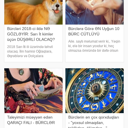
Bürcləri 2018-ci ildə NƏ
Bürclərə Görə ƏN Uyğun 10
GÖZLƏYİR: Sarı İt kimlər
BÜRC CÜTLÜYÜ
üçün DÜŞƏRLİ OLACAQ?
Aile. saytı məlumat verir ki,. Yəqin
ki, elə bir insan yoxdur ki, heç
2018 Sarı İti ili üzərində təhvil
olmazsa ömründə bir dəfə olsun
olacaq. İlin hamisi Oğlaqlara,
bürclərlə, xüsusilə də bürclərin
Əqrəblərə və Dolçalara
köməyilə özünə ən uyğun bürcün
mərhəmət göstərəcək, halbuki, ilk
hansının olub - olmaması onlar
ayların onlar üçün çətin keçəcəyi
üçün maraqlı gəlməsin. B
proqnoz edilir. 2017-ci ilin
sonunda Şirlərə və Əkizlərə
hansı istiqamətd
Taleyimizi müəyyən edən
Bürclərin ən çox qorxduqları
QARAÇI FALI - BÜRCLƏR
- "yoxsul olmaqdan,