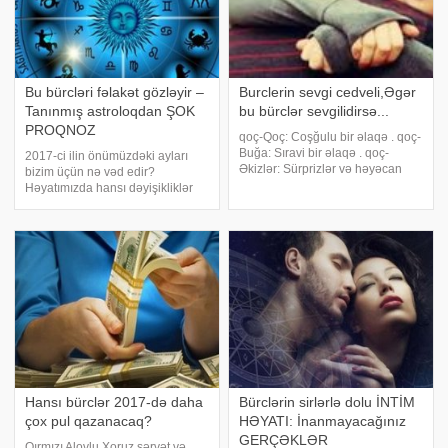
Bu bürcləri fəlakət gözləyir –
Burclerin sevgi cedveli,Əgər
Tanınmış astroloqdan ŞOK
bu bürclər sevgilidirsə...
PROQNOZ
qoç-Qoç: Coşğulu bir əlaqə . qoç-
Buğa: Sıravi bir əlaqə . qoç-
2017-ci ilin önümüzdəki ayları
Əkizlər: Sürprizlər və həyəcan
bizim üçün nə vəd edir?
verici bir əlaqə . qoç-Xərçəng:
Həyatımızda hansı dəyişikliklər
Çox romantik bir əlaqə . qoç-Şir:
olacaq?. Bütün bu suallara
İddialı və məcburedici . qoç-Qız:
cavabı tanınmış astroloq,
Aydın olmaz və sıravi . qoç-Tərəzi
ekstrasens Lamiyyə İsmayılova
cavab verir. Parapisxoloq 2017-ci
ilin 28 yanvarında
Hansı bürclər 2017-də daha
Bürclərin sirlərlə dolu İNTİM
çox pul qazanacaq?
HƏYATI: İnanmayacağınız
GERÇƏKLƏR
Qırmızı Alovlu Xoruz sərvət və