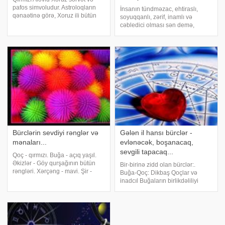
pafos simvoludur. Astroloqların
İnsanın tündməzac, ehtiraslı,
qənaətinə görə, Xoruz ili bütün
soyuqqanlı, zərif, inamlı və
bürclər üçün düşərli olacaq.
cəbledici olması sən demə,
Qırmızı Xoruz hər kəsin həyatını
bürcündən asılıdır. Bürcünüzün
yaxşılığa doğru dəyişmək
hansı temperamentə aid
iqtidarındadır, yalnız düzgün
olduğunu öyrənmək üçün -ın bu
yanaşman
məqaləsinə nəzər salın. Qoç. Od
ünsürünə aid olan Qoçları
Bürclərin sevdiyi rənglər və
Gələn il hansı bürclər -
mənaları...
evlənəcək, boşanacaq,
sevgili tapacaq...
Qoç - qırmızı. Buğa - açıq yaşıl.
Əkizlər - Göy qurşağının bütün
Bir-birinə zidd olan bürclər:.
rəngləri. Xərçəng - mavi. Şir -
Buğa-Qoç: Dikbaş Qoçlar və
narıncı, sarı, ağ. Qız - mavi. Tərəzi
inadcıl Buğaların birlikdəliliyi
- tünd yaşıl. Əqrəb - al rənglər.
2017-də də ürəkaçan olmayacaq.
Oxatan - göy qurşağının bütün
Onlar arasında baş verən hər
rəngləri. Oğlaq - ağ
hansı söhbət qısa müddətdə
münaqişəyə çevrilə bilər.
Xərçəng-Dolça: Dolçala