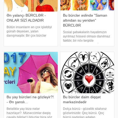
Ən yalançı BÜRCLƏR -
Bu bürclər əslində "Saman
ONLAR SİZİ ALDADIR
altından su yeridən"
BÜRCLƏR
Bütün insanların ən çox işlətdiyi
günah deyəsən, yalan
Sosial şəbəkələrin həyatımızın
danışmaqdır. Bir çox bürclər
ayrılmaz hissəsi olması danılmaz
yalan danışır, ancaq bunu hamısı
faktdır, bir növ tərgidə
şəxsi mənfəət üçün etmir. Odur ki,
bilmədiyimiz xəstəlikdir. İnsanlar
kiminsə sizi barmağına
həm öz həyatını nümayiş
dolamasına icazə verməmək
etdirməyi, həm də başqalarının
üçün yalan danışmağ
həyat fəaliyyətini izləməyi sevir.
Sosia
Bu yay bürcləri nə gözləyir?!
Bu bürclər daim diqqət
- Ən şanslı...
mərkəzindədir
Beləliklə yay bizə nələr
Dolça bürcü - gözəllik silahınız
hazırlayır?. Münəccimlər dəqiq
gözlərinizdir. Qoç bürcü. Qoç
cavabı bilirlər! Ulduzlar bizə söz
bürcü qadınları adətən