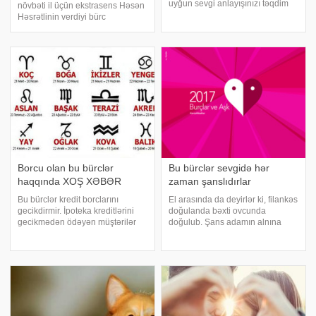
uyğun sevgi anlayışınızı təqdim
növbəti il üçün ekstrasens Həsən
edir: . Qoç . Səbirsiz və sürətli
Həsrətlinin verdiyi bürc
sevginin insanıdır. Buğa . Etibarlı,
proqnozunu təqdim edir:.
sadiq və risksiz sevginin
Hörmətli Qoçlar, 2019-cu ildə
insanıdır. Əkizlər. Həyat sizin üçü
meydana gələcək enerji
dəyişməsi iş həyatında və
ailənizdə olacaq
Borcu olan bu bürclər
Bu bürclər sevgidə hər
haqqında XOŞ XƏBƏR
zaman şanslıdırlar
Bu bürclər kredit borclarını
El arasında da deyirlər ki, filankəs
gecikdirmir. İpoteka kreditlərini
doğulanda bəxti ovcunda
gecikmədən ödəyən müştərilər
doğulub. Şans adamın alnına
Xərçəng və Qız bürclərinin
yazılmalıdır. Bəlkə o elə budur:
nümayəndələridir. -ın Trend-ə
hansı bürc altında doğulmağımız
istinadən məlumatına görə, bu
və ulduzların bizə təsiri?! Bəxt
qənaətə Rusiyanın "DeltaKredit"
gözəl şeydir, gərək doğulanda
onu