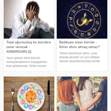
isə o qədər də şanslı deyil.
daha zəifdirlər və müxtəlif mənfi
Xərçəng - intensivli
hallara qarşı həssasdırlar.
Total uğursuzluq bu bürclərə
Bədduası tutan bürclər -
zərər verəcək -
Kimin ahını almaq olmaz?
XƏBƏRDARLIQ
"Alma məzlumun ahını, çıxar
ahəstə-ahəstə" ən çox istifadə
Yaxın günlər dörd bürcün
olunan deyimlərimizdən biridir.
nümayəndələrinə xoşagəlməz
Bəzən bunun həqiqətən
təsir göstərəcək. Onlar ümumi
reallaşdığının da şahidi oluruq.
uğursuzluqlar dalğasında boğula
Maraqlısı budur ki, bəzi bürclərin
bilərlər. Zərbə ağrılı olacaq. -
bədduaları daha təhlükəlidir
a istinadən problemlərə
hazırlaşmalı bürcləri təqdim edir. .
Şir. Qlobal nailiyyətlə