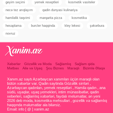
geyim seçimi
yemek reseptleri
kosmetik vasiteler
necə tez arıqlayım
qadin dunyasi kulinariya
hamiləlik təqvimi
marqarita pizza
kosmetika
hesaplama
burcler haqqinda
kley lekesi
şəkərbura
novruz
Xəbərlər
Gözəllik və Moda
Sağlamlıq
Sağlam qida
Mətbəx
Ailə və Uşaq
Şou Biznes
Maraqlı
Bizimlə Əlaqə
Xanım.az saytı Azərbaycan xanımları üçün maraqlı olan
bütün xəbərlər var. Qadin saytinda Gözəllik sirrləri ,
Azərbaycan qadınları, yemek reseptləri , Hamilə qadın , ana
südü, uşaqlar, uşaq yemekleri, intim münasibətlər, qadin
xeberleri, sağlamlıq xəbərləri, faydalı melumatlar, ən yeni
2026 deb moda, kosmetika mehsullari , gozellik və sağlamlıq
haqqında məlumatlar ala bilərsiz.
Email: info [ @ ] xanim.az