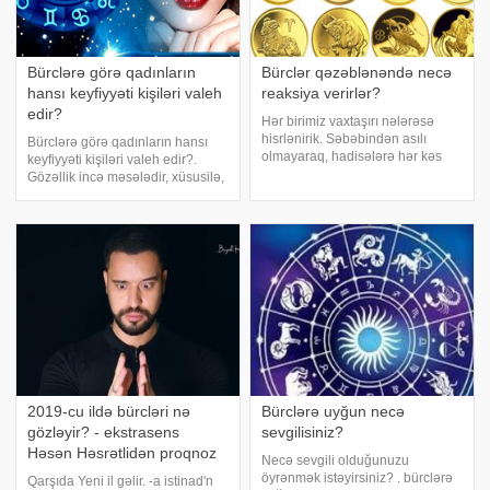
Bürclərə görə qadınların
Bürclər qəzəblənəndə necə
hansı keyfiyyəti kişiləri valeh
reaksiya verirlər?
edir?
Hər birimiz vaxtaşırı nələrəsə
hisrlənirik. Səbəbindən asılı
Bürclərə görə qadınların hansı
olmayaraq, hadisələrə hər kəs
keyfiyyəti kişiləri valeh edir?.
müxtəlif cür reaksiya verir. Bu
Gözəllik incə məsələdir, xüsusilə,
yazıda hansı vaxtlarda hansı
zərif cinsin nümayəndələrindən
bürcün nümayəndəsindən uzaq
söhbət gedirsə, ehtiyatlı olmaq
durmaq lazım olduğu barədə
lazımdır. Ən cazibədar xanımı
məlumat əldə edəcəksiniz
seçmək bəzən çox çətin, bəzə
2019-cu ildə bürcləri nə
Bürclərə uyğun necə
gözləyir? - ekstrasens
sevgilisiniz?
Həsən Həsrətlidən proqnoz
Necə sevgili olduğunuzu
öyrənmək istəyirsiniz? . bürclərə
Qarşıda Yeni il gəlir. -a istinad'n