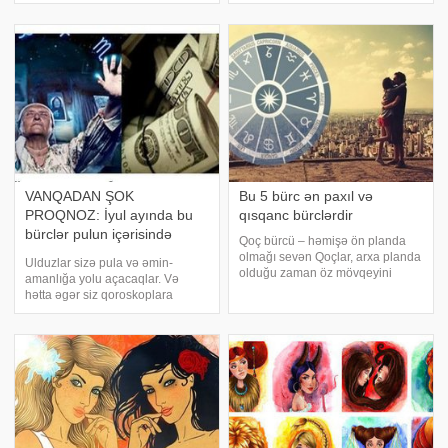
edirlər. Buğa - qanqaraldıcı bircə
insanlar hesab edilir. Onlar
şey var: yaxınınızla heç cür dil tap
ətrafdakıları asanlıqla özlərinə
cəlb ed
VANQADAN ŞOK
Bu 5 bürc ən paxıl və
PROQNOZ: İyul ayında bu
qısqanc bürclərdir
bürclər pulun içərisində
Qoç bürcü – həmişə ön planda
üzəcəklər!
olmağı sevən Qoçlar, arxa planda
Ulduzlar sizə pula və əmin-
olduğu zaman öz mövqeyini
amanlığa yolu açacaqlar. Və
artıqlaması isə göstərəcək.
hətta əgər siz qoroskoplara
Özünə güvənən bir tip olduğu
inanmırsınızsa, çətin ki, əlverişli
üçün ikinci planda qaldığı zaman
hadisələrdən imtina edəcəksiniz,
qısqanclıq hissi onu rahat
hansılar ki, maliyyə işlərinin
buraxmır. Qısqanclığ
həllində sizə kömək edəcəklər.
Qoç. Ayı