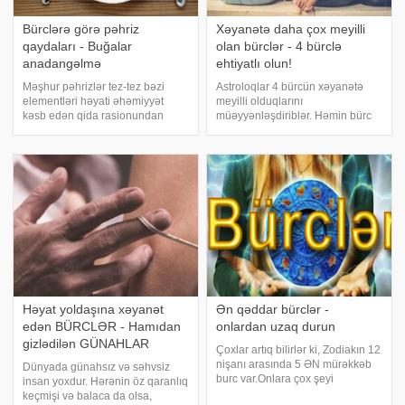
Bürclərə görə pəhriz
Xəyanətə daha çox meyilli
qaydaları - Buğalar
olan bürclər - 4 bürclə
anadangəlmə
ehtiyatlı olun!
Məşhur pəhrizlər tez-tez bəzi
Astroloqlar 4 bürcün xəyanətə
elementləri həyati əhəmiyyət
meyilli olduqlarını
kəsb edən qida rasionundan
müəyyənləşdiriblər. Həmin bürc
xaric edir. Arıqlamaq istəyən hər
işarəsi altında doğulanların daha
kəs fərdi tövsiyələrə əməl
yaxşı sevgili tapdıqda əvvəlki
etməlidir, lakin hər bir bürcün
sevgilisini tez tərk etdikləri
nümayəndələrinin mütləq qəbul
müəyyən olub. Bu bürcləri təqdim
etməli olduğ
edirik:. Qoç
Həyat yoldaşına xəyanət
Ən qəddar bürclər -
edən BÜRCLƏR - Hamıdan
onlardan uzaq durun
gizlədilən GÜNAHLAR
Çoxlar artıq bilirlər ki, Zodiakın 12
nişanı arasında 5 ƏN mürəkkəb
Dünyada günahsız və səhvsiz
burc var.Onlara çox şeyi
insan yoxdur. Hərənin öz qaranlıq
bağışlayırlar, axı onlardan heç nə
keçmişi və balaca da olsa,