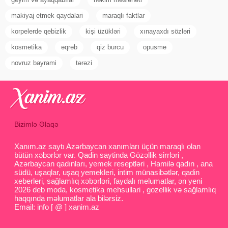
makiyaj etmek qaydalari
maraqlı faktlar
korpelerde qebizlik
kişi üzükləri
xınayaxdı sözləri
kosmetika
əqrəb
qiz burcu
opusme
novruz bayrami
tərəzi
Bizimlə Əlaqə
Xanım.az saytı Azərbaycan xanımları üçün maraqlı olan
bütün xəbərlər var. Qadin saytinda Gözəllik sirrləri ,
Azərbaycan qadınları, yemek reseptləri , Hamilə qadın , ana
südü, uşaqlar, uşaq yemekleri, intim münasibətlər, qadin
xeberleri, sağlamlıq xəbərləri, faydalı melumatlar, ən yeni
2026 deb moda, kosmetika mehsullari , gozellik və sağlamlıq
haqqında məlumatlar ala bilərsiz.
Email: info [ @ ] xanim.az