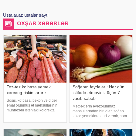
Ustalar.az ustalar sayti
OXŞAR XƏBƏRLƏR
Tez-tez kolbasa yemək
Soğanın faydaları: Hər gün
xərçəng riskini artırır
istifadə etməyiniz üçün 7
vacib səbəb
Sosis, kolbasa, bekon və digər
emal olunmuş ət məhsullarının
Mətbəxlərin əvəzolunmaz
müntəzəm istehlakı kolorektal
məhsullarından biri olan soğan
(yoğun və düz bağırsaq) xərçəngi
təkcə yeməklərə dad vermir, həm
riskini artıra bilər. xəbər verir ki, bu
də sağlamlıq üçün çoxsaylı
barədə Rusiya Səhiyyə
faydaları ilə seçilir. xəbər verir ki,
Nazirliyinin Milli Kliniki
tərkibindəki vitaminlər, minerallar
Endokrinologiy
və antioksidantlar sayəsində soğa