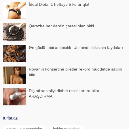
İdeal Dieta: 1 həftəyə 5 kq arıqla!
Qarazirə hər dərdin çarəsi olan bitki
Ən güclü təbii antibiotik: Udi hindi bitkisinin faydaları
Röyanın konsertinə biletlər rekord müddətdə satılıb
bitdi
Diş əti xəstəliyi diabet riskini artıra bilər -
ARAŞDIRMA
turlar.az
geyim və ayaqqabılar
həkim məsləhəti