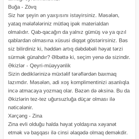
Buğa - Zövq
Siz hər şeyin ən yaxşısını istəyirsiniz. Məsələn,
yataq mələfələriniz mütləq ipək materialdan
olmalıdır. Qab-qacağın da yalnız gümüş və ya qızıl
qablardan olmasına xüsusi diqqət göstərirsiniz. Bəs
siz bilirdiniz ki, həddən artıq dəbdəbəli həyat tərzi
sürmək günahdır? Əlbəttə ki, seçim yenə də sizindir.
Əkizlər - Qeyri-müəyyənlik
Sizin dediklərinizə müxtəlif tərəflərdən baxmaq
lazımdır. Məsələn, adi xoş komplimentinizi asanlıqla
incə atmacaya yozmaq olar. Bəzən də əksinə. Bu da
Əkizlərin tez-tez uğursuzluğa düçar olması ilə
nəticələnir.
Xərçəng - Zina
Zina evli olduğu halda həyat yoldaşına xəyanət
etmək və başqası ilə cinsi əlaqədə olmaq deməkdir.