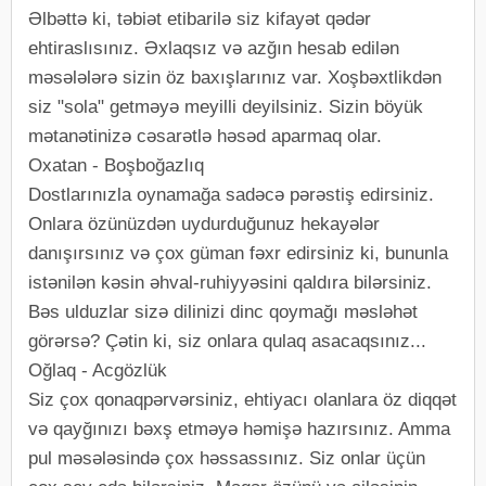
Əlbəttə ki, təbiət etibarilə siz kifayət qədər
ehtiraslısınız. Əxlaqsız və azğın hesab edilən
məsələlərə sizin öz baxışlarınız var. Xoşbəxtlikdən
siz "sola" getməyə meyilli deyilsiniz. Sizin böyük
mətanətinizə cəsarətlə həsəd aparmaq olar.
Oxatan - Boşboğazlıq
Dostlarınızla oynamağa sadəcə pərəstiş edirsiniz.
Onlara özünüzdən uydurduğunuz hekayələr
danışırsınız və çox güman fəxr edirsiniz ki, bununla
istənilən kəsin əhval-ruhiyyəsini qaldıra bilərsiniz.
Bəs ulduzlar sizə dilinizi dinc qoymağı məsləhət
görərsə? Çətin ki, siz onlara qulaq asacaqsınız...
Oğlaq - Acgözlük
Siz çox qonaqpərvərsiniz, ehtiyacı olanlara öz diqqət
və qayğınızı bəxş etməyə həmişə hazırsınız. Amma
pul məsələsində çox həssassınız. Siz onlar üçün