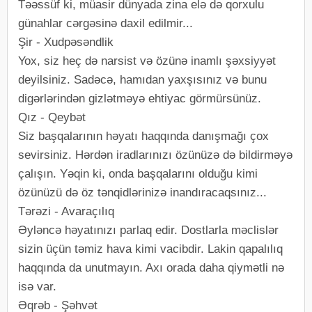
Təəssüf ki, müasir dünyada zina elə də qorxulu
günahlar cərgəsinə daxil edilmir...
Şir - Xudpəsəndlik
Yox, siz heç də narsist və özünə inamlı şəxsiyyət
deyilsiniz. Sadəcə, hamıdan yaxşısınız və bunu
digərlərindən gizlətməyə ehtiyac görmürsünüz.
Qız - Qeybət
Siz başqalarının həyatı haqqında danışmağı çox
sevirsiniz. Hərdən iradlarınızı özünüzə də bildirməyə
çalışın. Yəqin ki, onda başqalarını olduğu kimi
özünüzü də öz tənqidlərinizə inandıracaqsınız...
Tərəzi - Avaraçılıq
Əyləncə həyatınızı parlaq edir. Dostlarla məclislər
sizin üçün təmiz hava kimi vacibdir. Lakin qapalılıq
haqqında da unutmayın. Axı orada daha qiymətli nə
isə var.
Əqrəb - Şəhvət