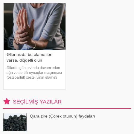
inkişafı dəstəkləsə də, həddindən
sonra duş qəbul etmək, hovuz
artıq oynanılması fiziki və psixoloji
kənarınd
problemlərə səbəb ola bilər
Əllərinizdə bu əlamətlər
varsa, diqqətli olun
Əllərdə gün ərzində davam edən
ağrı və sərtlik oynaqların aşınması
(osteoartrit) xəstəliyinin əlaməti
ola bilər. Bu xəstəlik oynaqları
qoruyan qığırdağın zamanla
nazilməsi və aşınması nəticəsində
yaranır. xəbər verir ki
SEÇILMIŞ YAZILAR
Qara zirə (Çörək otunun) faydaları