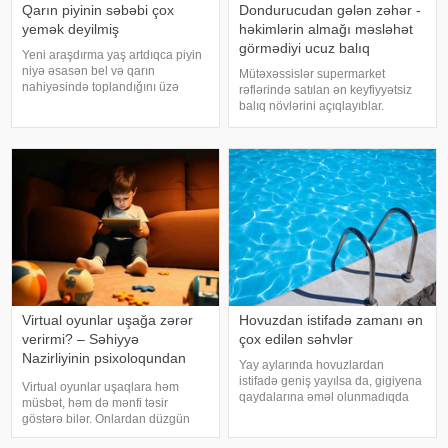
Qarın piyinin səbəbi çox
Dondurucudan gələn zəhər -
yemək deyilmiş
həkimlərin almağı məsləhət
görmədiyi ucuz balıq
Yeni araşdırma yaş artdıqca piyin
niyə əsasən bel və qarın
Mütəxəssislər supermarket
nahiyəsində toplandığını üzə
rəflərində satılan ən keyfiyyətsiz
çıxarıb. Bir çox insan yaşlandıqca
balıq növlərini açıqlayıblar.
çəkisi demək olar ki, dəyişməsə
Dondurulmuş balıq tez və faydalı
də, qarın nahiyəsinin böyüdüyünü
şam yeməyi üçün ideal seçim kimi
müşahidə edir. Bu isə təkcə esteti
görünür. xarici mediaya istinadən
xəbər verir ki, supermarketlərdək
Virtual oyunlar uşağa zərər
Hovuzdan istifadə zamanı ən
verirmi? – Səhiyyə
çox edilən səhvlər
Nazirliyinin psixoloqundan
Yay aylarında hovuzlardan
tövsiyələr
istifadə geniş yayılsa da, gigiyena
Virtual oyunlar uşaqlara həm
qaydalarına əməl olunmadıqda
müsbət, həm də mənfi təsir
müxtəlif infeksiyalara yoluxma
göstərə bilər. Onlardan düzgün
riski artır. xəbər verir ki, hovuza
rejimdə istifadə edildikdə zehni
girməzdən əvvəl və çıxdıqdan