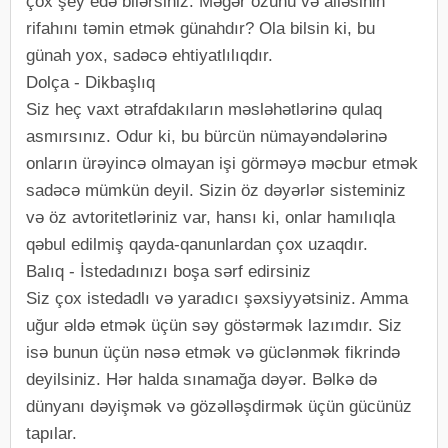
çox şey edə bilərsiniz. Məgər özünü və ailəsinin
rifahını təmin etmək günahdır? Ola bilsin ki, bu
günah yox, sadəcə ehtiyatlılıqdır.
Dolça - Dikbaşlıq
Siz heç vaxt ətrafdakıların məsləhətlərinə qulaq
asmırsınız. Odur ki, bu bürcün nümayəndələrinə
onların ürəyincə olmayan işi görməyə məcbur etmək
sadəcə mümkün deyil. Sizin öz dəyərlər sisteminiz
və öz avtoritetləriniz var, hansı ki, onlar hamılıqla
qəbul edilmiş qayda-qanunlardan çox uzaqdır.
Balıq - İstedadınızı boşa sərf edirsiniz
Siz çox istedadlı və yaradıcı şəxsiyyətsiniz. Amma
uğur əldə etmək üçün səy göstərmək lazımdır. Siz
isə bunun üçün nəsə etmək və güclənmək fikrində
deyilsiniz. Hər halda sınamağa dəyər. Bəlkə də
dünyanı dəyişmək və gözəlləşdirmək üçün gücünüz
tapılar.