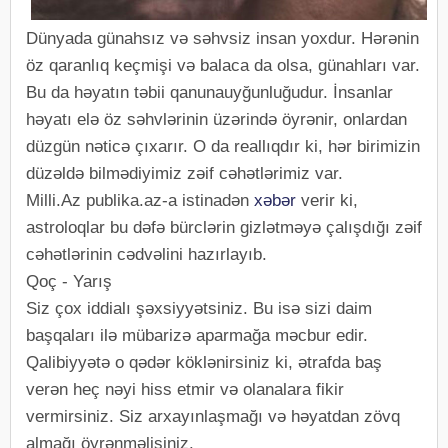
Dünyada günahsız və səhvsiz insan yoxdur. Hərənin
öz qaranlıq keçmişi və balaca da olsa, günahları var.
Bu da həyatın təbii qanunauyğunluğudur. İnsanlar
həyatı elə öz səhvlərinin üzərində öyrənir, onlardan
düzgün nəticə çıxarır. O da reallıqdır ki, hər birimizin
düzəldə bilmədiyimiz zəif cəhətlərimiz var.
Milli.Az publika.az-a istinadən
xəbər
verir ki,
astroloqlar bu dəfə bürclərin gizlətməyə çalışdığı zəif
cəhətlərinin cədvəlini hazırlayıb.
Qoç - Yarış
Siz çox iddialı şəxsiyyətsiniz. Bu isə sizi daim
başqaları ilə mübarizə aparmağa məcbur edir.
Qalibiyyətə o qədər köklənirsiniz ki, ətrafda baş
verən heç nəyi hiss etmir və olanalara fikir
vermirsiniz. Siz arxayınlaşmağı və həyatdan zövq
almağı öyrənməlisiniz.