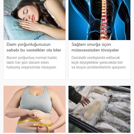
Daim yorğunluğunuzun
Sağlam onurğa üçün
səbəbi bu xəstəliklər ola bilər
mütəxəssisdən tövsiyələr
Bəzən yorğunluq normal haldır,
Gündəlik vərdişlərdə ediləcək
lakin hər gün davam edən
kiçik dəyişikliklər gələcəkdə bel
halsızlıq orqanizmdə müəyyən
və boyun problemlərinin qarşısını
problemlərin əlaməti ola bilər.
almağa kömək edə bilər. xəbər
xəbər verir ki, davamlı
verir ki, türkiyəli professor Turgut
yorğunluğun səbəbləri arasında
Akgülün sözlərinə görə, düzgün
qan azlığı, qalxanabənzər vəz
duruş onurğanın sağlam
xəstəlikləri, şəkərl
qalmasınd