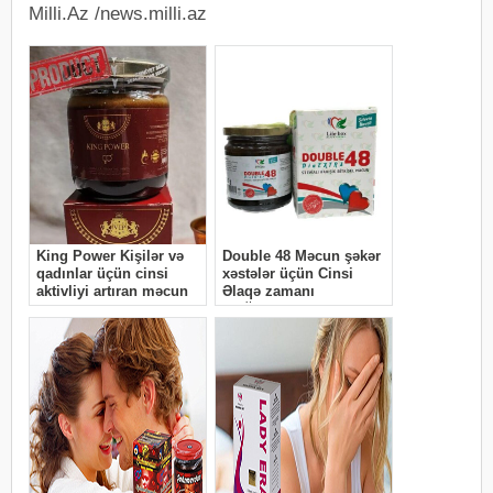
Milli.Az /news.milli.az