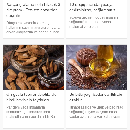
Xərçəng əlaməti ola biləcək 3
10 dəqiqə içində yuxuya
simptom - Tez-tez nəzərdən
gedirsinizsə, sağlamsınız
qaçırılır
Yuxuya getmə müddəti insanın
sağlamlığı haqqında vacib
Dünya miqyasında xərçəng
məlumat verə bilər.
hallarının sayının artması bir daha
Mütəxəssislərin fikrincə, ideal vaxt
erkən diaqnozun və bədənin incə
10-20 dəqiqədir. xəbər verir ki,
xəbərdarlıq əlamətlərinin düzgün
davranış yönümlü yuxu təbabəti
şərh edilməsinin vacibliyini
üzrə mütəxəssis Mişel Drerupun
vurğulayır. Məşhur inancın əksinə
sözlərinə görə
olaraq, xərçəng növləri həmişə
ağı
Ən güclü təbii antibiotik: Udi
Bu bitki yağı bədəndə iltihabı
hindi bitkisinin faydaları
azaldır
Pandemiyada insanların
İltihabı azalda və ürək və bağırsaq
immuniteti gücləndirən təbii
sağlamlığını yaxşılaşdıra bilən
məhsullara marağı da artdı. Bu
yağlar az da olsa var. xəbər verir
qidalardan ən önəmlisi isə udi
ki, kətan yağı ənənəvi olaraq
hindi bitkisidir. Udi hindinin
işlədici və yara sağalması üçün