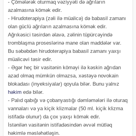
- Çömələrək oturmaq vəziyyəti də ağrıların
azalmasına kömək edir.
- Hirudoterapiya (zəli ilə müalicə) də babasil zamanı
olan güclü ağrıların azalmasına kömək edir.
Ağrıkəsici təsirdən əlavə, zəlinin tüpürcəyində
tromblaşma proseslərinə mane olan maddələr var.
Bu səbəbdən hirudoterapiya babasil zamanı yaxşı
müalicəvi təsir edir.
- Əgər heç bir vasitənin köməyi ilə kəskin ağrıdan
azad olmaq mümkün olmazsa, xəstəyə novokain
blokadası (inyeksiyalar) qoyula bilər. Bunu yalnız
həkim
edə bilər.
- Palıd qabığı və çobanyastığı dəmləmələri ilə oturaq
vannaları və ya kiçik klizmalar (50 ml. kiçik klizma
istifadə olunur) da çox yaxşı kömək edir.
İstənilən vasitənin istifadəsindən əvvəl mütləq
həkimlə məsləhətləşin.