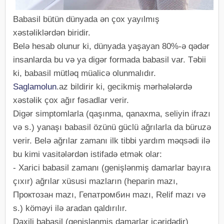
Babasil bütün dünyada ən çox yayılmış
xəstəliklərdən biridir.
Belə hesab olunur ki, dünyada yaşayan 80%-ə qədər
insanlarda bu və ya digər formada babasil var. Təbii
ki, babasil mütləq müalicə olunmalıdır.
Saglamolun
.az bildirir ki, gecikmiş mərhələlərdə
xəstəlik çox ağır fəsadlar verir.
Digər simptomlarla (qaşınma, qanaxma, seliyin ifrazı
və s.) yanaşı babasil özünü güclü ağrılarla da büruzə
verir. Belə ağrılar zamanı ilk tibbi yardım məqsədi ilə
bu kimi vasitələrdən istifadə etmək olar:
- Xarici babasil zamanı (genişlənmiş damarlar bayıra
çıxır) ağrılar xüsusi mazların (heparin mazı,
Проктозан mazı, Гепатромбин mazı, Relif mazı və
s.) köməyi ilə aradan qaldırılır.
Daxili babasil (genişlənmiş damarlar içəridədir)