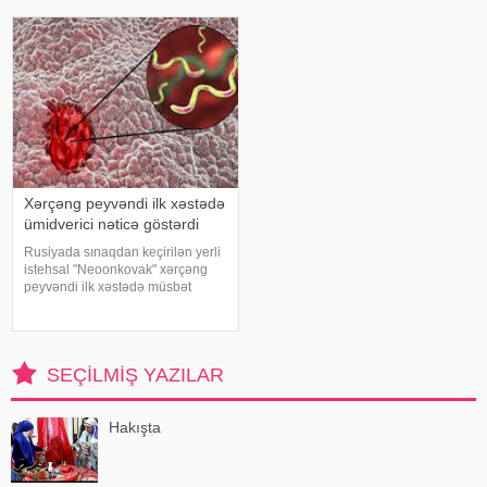
faydaları saymaqla bitmir. Bəs udi
istifadə edilən üyüdülmüş və
hindi bitkisi nədir?. xəbər verir ki,
preslənmiş kətan toxumlarında
ə
Xərçəng peyvəndi ilk xəstədə
ümidverici nəticə göstərdi
Rusiyada sınaqdan keçirilən yerli
istehsal "Neoonkovak" xərçəng
peyvəndi ilk xəstədə müsbət
immunoloji reaksiya yaradıb.
xəbər verir ki, bu barədə
Rusiyanın Milli Elmi-Tədqiqat
Epidemiologiya və Mikrobiologiya
SEÇILMIŞ YAZILAR
Mərkəzini
Hakışta