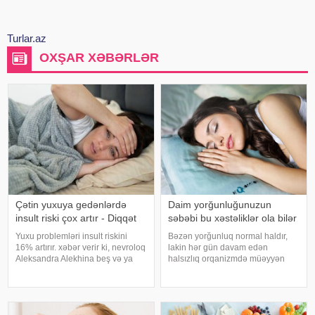
Turlar.az
OXŞAR XƏBƏRLƏR
Çətin yuxuya gedənlərdə
Daim yorğunluğunuzun
insult riski çox artır - Diqqət
səbəbi bu xəstəliklər ola bilər
Yuxu problemləri insult riskini
Bəzən yorğunluq normal haldır,
16% artırır. xəbər verir ki, nevroloq
lakin hər gün davam edən
Aleksandra Alekhina beş və ya
halsızlıq orqanizmdə müəyyən
daha çox yuxu pozğunluğu
problemlərin əlaməti ola bilər.
simptomundan əziyyət çəkən
xəbər verir ki, davamlı
insanlarda insult riskinin ikiqat
yorğunluğun səbəbləri arasında
artdığını deyib. İnsult ciddi və
qan azlığı, qalxanabənzər vəz