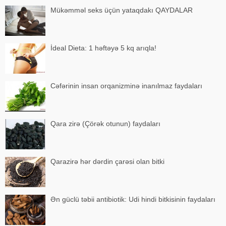
Mükəmməl seks üçün yataqdakı QAYDALAR
İdeal Dieta: 1 həftəyə 5 kq arıqla!
Cəfərinin insan orqanizminə inanılmaz faydaları
Qara zirə (Çörək otunun) faydaları
Qarazirə hər dərdin çarəsi olan bitki
Ən güclü təbii antibiotik: Udi hindi bitkisinin faydaları