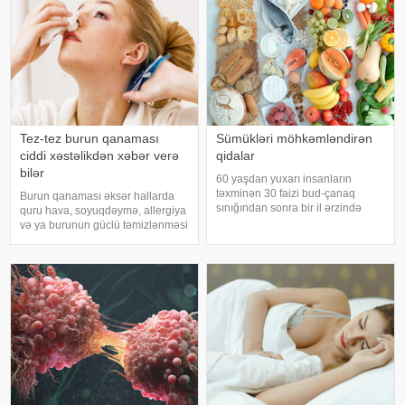
həyat
xəstəlikləri, şəkərl
Tez-tez burun qanaması
Sümükləri möhkəmləndirən
ciddi xəstəlikdən xəbər verə
qidalar
bilər
60 yaşdan yuxarı insanların
təxminən 30 faizi bud-çanaq
Burun qanaması əksər hallarda
sınığından sonra bir il ərzində
quru hava, soyuqdəymə, allergiya
həyatını itirir. xəbər verir ki, bu
və ya burunun güclü təmizlənməsi
səbəbdən sümüklərin
nəticəsində yaranır və təhlükəli
möhkəmliyini qorumaq və sınıq
olmur. xəbər verir ki, lakin qanama
riskini azaltmaq üçün kalsium, D
tez-tez təkrarlanır, çox olursa və
vitamini, zülal
ya çətin dayanırsa, mütlə