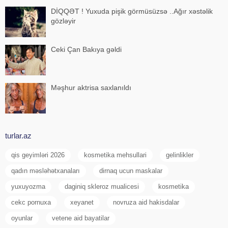
DİQQƏT ! Yuxuda pişik görmüsüzsə ..Ağır xəstəlik
gözləyir
Ceki Çan Bakıya gəldi
Məşhur aktrisa saxlanıldı
turlar.az
qis geyimləri 2026
kosmetika mehsullari
gelinlikler
qadın məsləhətxanaları
dirnaq ucun maskalar
yuxuyozma
daginiq skleroz mualicesi
kosmetika
cekc pornuxa
xeyanet
novruza aid hakisdalar
oyunlar
vetene aid bayatilar