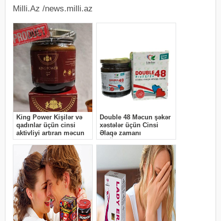
Milli.Az /news.milli.az