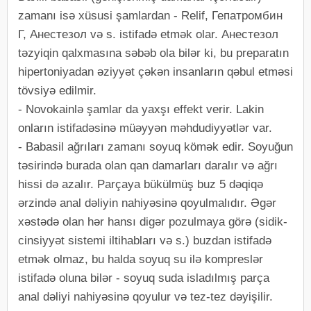
zamanı isə xüsusi şamlardan - Relif, Гепатромбин
Г, Aнестезол və s. istifadə etmək olar. Анестезол
təzyiqin qalxmasına səbəb ola bilər ki, bu preparatın
hipertoniyadan əziyyət çəkən insanların qəbul etməsi
tövsiyə edilmir.
- Novokainlə şamlar da yaxşı effekt verir. Lakin
onların istifadəsinə müəyyən məhdudiyyətlər var.
- Babasil ağrıları zamanı soyuq kömək edir. Soyuğun
təsirində burada olan qan damarları daralır və ağrı
hissi də azalır. Parçaya bükülmüş buz 5 dəqiqə
ərzində anal dəliyin nahiyəsinə qoyulmalıdır. Əgər
xəstədə olan hər hansı digər pozulmaya görə (sidik-
cinsiyyət sistemi iltihabları və s.) buzdan istifadə
etmək olmaz, bu halda soyuq su ilə kompreslər
istifadə oluna bilər - soyuq suda isladılmış parça
anal dəliyi nahiyəsinə qoyulur və tez-tez dəyişilir.