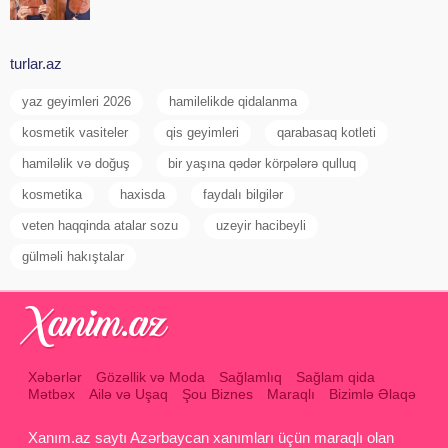
turlar.az
yaz geyimleri 2026
hamilelikde qidalanma
kosmetik vasiteler
qis geyimleri
qarabasaq kotleti
hamiləlik və doğuş
bir yaşına qədər körpələrə qulluq
kosmetika
haxisda
faydalı bilgilər
veten haqqinda atalar sozu
uzeyir hacibeyli
gülməli hakıştalar
Xəbərlər
Gözəllik və Moda
Sağlamlıq
Sağlam qida
Mətbəx
Ailə və Uşaq
Şou Biznes
Maraqlı
Bizimlə Əlaqə
Xanım.az saytı Azərbaycan xanımları üçün maraqlı olan