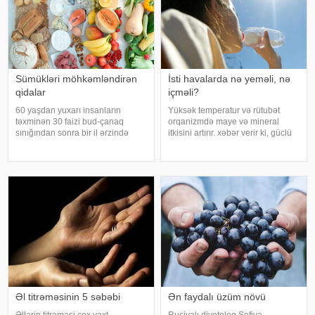
Sümükləri möhkəmləndirən
İsti havalarda nə yeməli, nə
qidalar
içməli?
60 yaşdan yuxarı insanların
Yüksək temperatur və rütubət
təxminən 30 faizi bud-çanaq
orqanizmdə maye və mineral
sınığından sonra bir il ərzində
itkisini artırır. xəbər verir ki, güclü
həyatını itirir. xəbər verir ki, bu
tərləmə nəticəsində yaranan su
səbəbdən sümüklərin
və mineral çatışmazlığı huşun
möhkəmliyini qorumaq və sınıq
itirilməsinə, başgicəllənmə və
riskini azaltmaq üçün kalsium, D
ürəkbulanma kimi hallara səbəb
vitamini, zülal
ol
Əl titrəməsinin 5 səbəbi
Ən faydalı üzüm növü