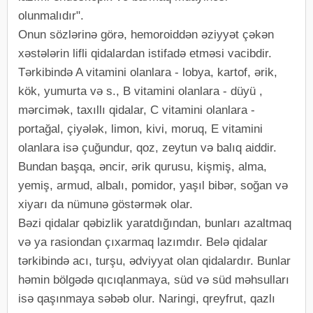
olunmalıdır".
Onun sözlərinə görə, hemoroiddən əziyyət çəkən
xəstələrin lifli qidalardan istifadə etməsi vacibdir.
Tərkibində A vitamini olanlara - lobya, kartof, ərik,
kök, yumurta və s., B vitamini olanlara - düyü ,
mərcimək, taxıllı qidalar, C vitamini olanlara -
portağal, çiyələk, limon, kivi, moruq, E vitamini
olanlara isə çuğundur, qoz, zeytun və balıq aiddir.
Bundan başqa, əncir, ərik qurusu, kişmiş, alma,
yemiş, armud, albalı, pomidor, yaşıl bibər, soğan və
xiyarı da nümunə göstərmək olar.
Bəzi qidalar qəbizlik yaratdığından, bunları azaltmaq
və ya rasiondan çıxarmaq lazımdır. Belə qidalar
tərkibində acı, turşu, ədviyyat olan qidalardır. Bunlar
həmin bölgədə qıcıqlanmaya, süd və süd məhsulları
isə qaşınmaya səbəb olur. Naringi, qreyfrut, qazlı