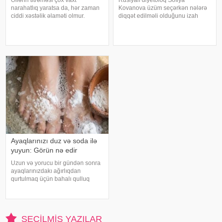
Əllərin titrəməsi çox vaxt
Rusiyalı diyetoloq Sofiya
narahatlıq yaratsa da, hər zaman
Kovanova üzüm seçərkən nələrə
ciddi xəstəlik əlaməti olmur.
diqqət edilməli olduğunu izah
Mütəxəssislərin sözlərinə görə,
edib. -a istinadən xəbər verir ki,
bəzi hallarda bu vəziyyət gündəlik
bu barədə o, AİF.ru nəşrinə
faktorlarla bağlı olur və aradan
müsahibəsində danışıb.
qalxa bilər. Fransız mətbuatın
Mütəxəssis qeyd edib ki, tünd
rəngdə olan üzüm sortlar
Ayaqlarınızı duz və soda ilə
yuyun: Görün nə edir
Uzun və yorucu bir gündən sonra
ayaqlarınızdakı ağırlıqdan
qurtulmaq üçün bahalı qulluq
məhsullarına ehtiyacınız yoxdur.
Duz və soda ilə ayaqlarınızı həm
rahatlaya, həm də təravətləndirə
bilərsiniz. xəbər verir ki, çox vax
SEÇILMIŞ YAZILAR