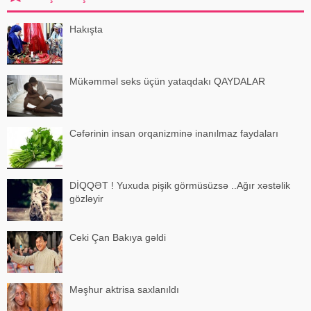
Hakışta
Mükəmməl seks üçün yataqdakı QAYDALAR
Cəfərinin insan orqanizminə inanılmaz faydaları
DİQQƏT ! Yuxuda pişik görmüsüzsə ..Ağır xəstəlik
gözləyir
Ceki Çan Bakıya gəldi
Məşhur aktrisa saxlanıldı