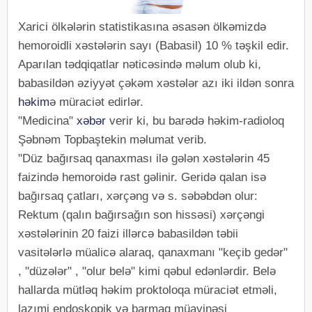
Xarici ölkələrin statistikasına əsasən ölkəmizdə
hemoroidli xəstələrin sayı (Babasil) 10 % təşkil edir.
Aparılan tədqiqatlar nəticəsində məlum olub ki,
babasildən əziyyət çəkəm xəstələr azı iki ildən sonra
həkim
ə müraciət edirlər.
"Medicina"
xəbər
verir ki, bu barədə həkim-radioloq
Şəbnəm Topbaştekin məlumat verib.
"Düz bağırsaq qanaxması ilə gələn xəstələrin 45
faizində hemoroidə rast gəlinir. Geridə qalan isə
bağırsaq çatları, xərçəng və s. səbəbdən olur:
Rektum (qalın bağırsağın son hissəsi) xərçəngi
xəstələrinin 20 faizi illərcə babasildən təbii
vasitələrlə müalicə alaraq, qanaxmanı "keçib gedər"
, "düzələr" , "olur belə" kimi qəbul edənlərdir. Belə
hallarda mütləq həkim proktoloqa müraciət etməli,
lazımi endoskopik və barmaq müayinəsi