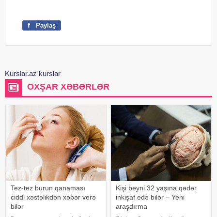
f
Paylaş
Kurslar.az kurslar
OXŞAR XƏBƏRLƏR
Tez-tez burun qanaması
Kişi beyni 32 yaşına qədər
ciddi xəstəlikdən xəbər verə
inkişaf edə bilər – Yeni
bilər
araşdırma