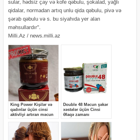
sular, hədsiz çay və kofe qəbulu, şokalad, yağlı
qidalar, normadan artıq unlu qida qəbulu, pivə və
şərab qəbulu və s. bu siyahıda yer alan
məhsullardır".
Milli.Az / news.milli.az