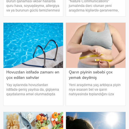
Burun qanaması əksər hallarda
"Nature Communications"
quru hava, soyuqdəymə, allergiya
jurnalında dərc olunan yeni
və ya burunun güclü təmizlənməsi
araşdırma kişilərdə qərarvermə,
nəticəsində yaranır və təhlükəli
impulsların idarə olunması və risk
olmur. xəbər verir ki, lakin qanama
qiymətləndirilməsinə cavabdeh
tez-tez təkrarlanır, çox olursa və
olan beyin nahiyələrinin orta
ya çətin dayanırsa, mütlə
hesabla 32 yaşına qədər inkişa
Hovuzdan istifadə zamanı ən
Qarın piyinin səbəbi çox
çox edilən səhvlər
yemək deyilmiş
Yay aylarında hovuzlardan
Yeni araşdırma yaş artdıqca piyin
istifadə geniş yayılsa da, gigiyena
niyə əsasən bel və qarın
qaydalarına əməl olunmadıqda
nahiyəsində toplandığını üzə
müxtəlif infeksiyalara yoluxma
çıxarıb. Bir çox insan yaşlandıqca
riski artır. xəbər verir ki, hovuza
çəkisi demək olar ki, dəyişməsə
girməzdən əvvəl və çıxdıqdan
də, qarın nahiyəsinin böyüdüyünü
sonra duş qəbul etmək, hovuz
müşahidə edir. Bu isə təkcə esteti
kənarınd