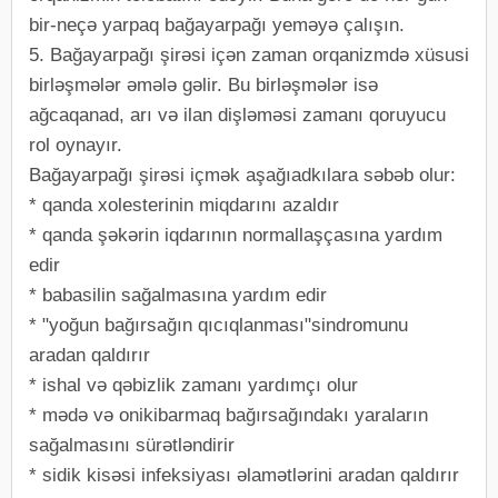
bir-neçə yarpaq bağayarpağı yeməyə çalışın.
5. Bağayarpağı şirəsi içən zaman orqanizmdə xüsusi
birləşmələr əmələ gəlir. Bu birləşmələr isə
ağcaqanad, arı və ilan dişləməsi zamanı qoruyucu
rol oynayır.
Bağayarpağı şirəsi içmək aşağıadkılara səbəb olur:
* qanda xolesterinin miqdarını azaldır
* qanda şəkərin iqdarının normallaşçasına yardım
edir
* babasilin sağalmasına yardım edir
* "yoğun bağırsağın qıcıqlanması"sindromunu
aradan qaldırır
* ishal və qəbizlik zamanı yardımçı olur
* mədə və onikibarmaq bağırsağındakı yaraların
sağalmasını sürətləndirir
* sidik kisəsi infeksiyası əlamətlərini aradan qaldırır