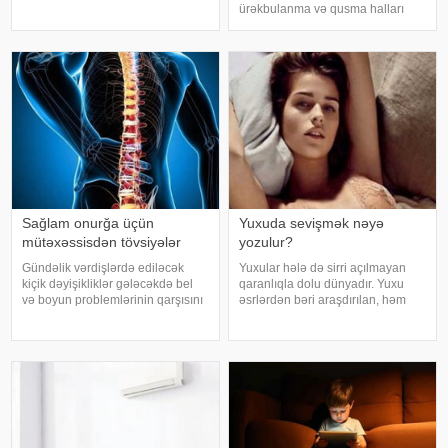
immunoloji reaksiya yaradıb.
ürəkbulanma və qusma halları
xəbər verir ki, bu barədə
tez-tez müşahidə olunur. xəbər
Rusiyanın Milli Elmi-Tədqiqat
verir ki, pediatr Jül Fujer bunun
Epidemiologiya və Mikrobiologiya
beynin gözlərdən və bədənin
Mərkəzini
hərəkətindən gələn siqnallar
arasındakı uyğunsuzluqda
Sağlam onurğa üçün
Yuxuda sevişmək nəyə
mütəxəssisdən tövsiyələr
yozulur?
Gündəlik vərdişlərdə ediləcək
Yuxular hələ də sirri açılmayan
kiçik dəyişikliklər gələcəkdə bel
qaranlıqla dolu dünyadır. Yuxu
və boyun problemlərinin qarşısını
əsrlərdən bəri araşdırılan, həm
almağa kömək edə bilər. xəbər
alimlərin, həm də mistika ilə
verir ki, türkiyəli professor Turgut
məşğul olanların cavabını tapmaq
Akgülün sözlərinə görə, düzgün
istədiyi tapmacadır. Fərqli və
duruş onurğanın sağlam
rəngarəng yuxular bəzən də
qalmasınd
cinsəlikl