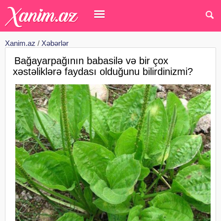
Xanim.az
/
Xəbərlər
Bağayarpağının babasilə və bir çox
xəstəliklərə faydası olduğunu bilirdinizmi?