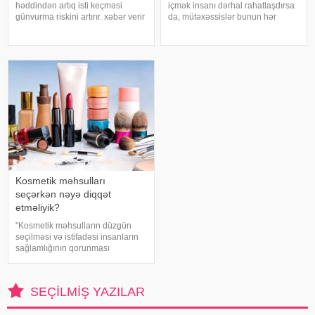
həddindən artıq isti keçməsi
içmək insanı dərhal rahatlaşdırsa
günvurma riskini artırır. xəbər verir
da, mütəxəssislər bunun hər
ki, xüsusilə uşaqlar, yaşlılar,
zaman ən yaxşı seçim olmadığını
xroniki xəstəliyi olan şəxslər və
bildirirlər. xəbər verir ki, çox soyuq
açıq havada çalışanlar daha
su susuzluq hissini tez azaldır və
diqqətli olmalıdırlar.
insanın kifayət qədə
Günvurmadan qorunma
Kosmetik məhsulları
seçərkən nəyə diqqət
etməliyik?
"Kosmetik məhsulların düzgün
seçilməsi və istifadəsi insanların
sağlamlığının qorunması
baxımından mühüm əhəmiyyət
daşıyır". xəbər verir ki, bu fikirləri
Səhiyyə Nazirliyinin rəsmi
SEÇILMIŞ YAZILAR
"Instagram" hesabınd