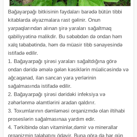
Bağayarpağı bitkisinin faydaları barədə bütün tibbi
kitablarda əlyazmalara rast gəlinir. Onun
yarpaqlarından alınan şirə yaraları sağaltmaq
qabiliyyətinə malikdir. Bu səbəbdən də ondan həm
xalq təbabətində, həm də müasir tibb sənayesində
istifadə edilir.
1. Bağayarpağı şirəsi yaraları sağaltdığına görə
ondan dəridə əmələ gələn kəsiklərin müalicəsində və
ağcaqanad, ilan sancan yara yerlərinin
sağalmasında istifadə edilir.
2. Bağayarpağı şirəsi dəridəki infeksiya və
zəhərlənmə əlamtlərini aradan qaldırır.
3. Toxumlarının dəmləməsi orqanizmdə olan iltihabi
proseslərin sağalmasınaa yardım edir.
4. Tərkibində olan vitaminlər,dəmir və minerallar
orqanizmin tələbatını ödəyir. Buna görə də hər gün