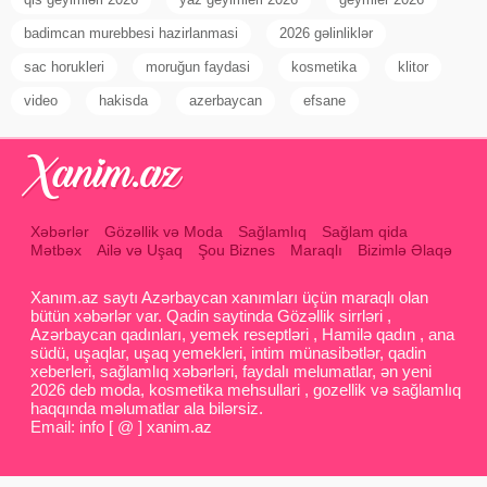
badimcan murebbesi hazirlanmasi
2026 gəlinliklər
sac horukleri
moruğun faydasi
kosmetika
klitor
video
hakisda
azerbaycan
efsane
Xəbərlər
Gözəllik və Moda
Sağlamlıq
Sağlam qida
Mətbəx
Ailə və Uşaq
Şou Biznes
Maraqlı
Bizimlə Əlaqə
Xanım.az saytı Azərbaycan xanımları üçün maraqlı olan
bütün xəbərlər var. Qadin saytinda Gözəllik sirrləri ,
Azərbaycan qadınları, yemek reseptləri , Hamilə qadın , ana
südü, uşaqlar, uşaq yemekleri, intim münasibətlər, qadin
xeberleri, sağlamlıq xəbərləri, faydalı melumatlar, ən yeni
2026 deb moda, kosmetika mehsullari , gozellik və sağlamlıq
haqqında məlumatlar ala bilərsiz.
Email: info [ @ ] xanim.az