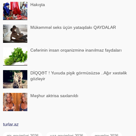
Hakışta
Mükəmməl seks üçün yataqdakı QAYDALAR
Cəfərinin insan orqanizminə inanılmaz faydaları
DİQQƏT ! Yuxuda pişik görmüsüzsə ..Ağır xəstəlik
gözləyir
Məşhur aktrisa saxlanıldı
turlar.az
qis geyimləri 2026
yaz geyimleri 2026
geymler 2026