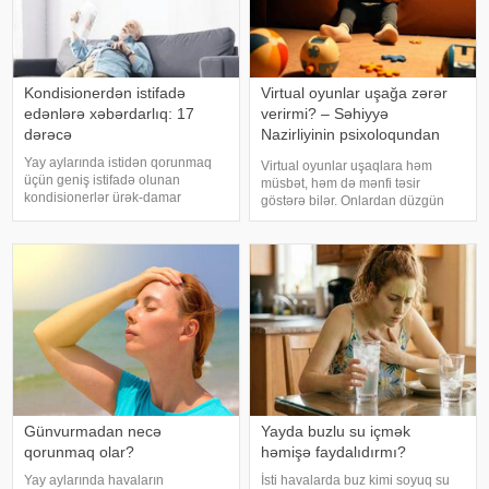
Kondisionerdən istifadə
Virtual oyunlar uşağa zərər
edənlərə xəbərdarlıq: 17
verirmi? – Səhiyyə
dərəcə
Nazirliyinin psixoloqundan
tövsiyələr
Yay aylarında istidən qorunmaq
Virtual oyunlar uşaqlara həm
üçün geniş istifadə olunan
müsbət, həm də mənfi təsir
kondisionerlər ürək-damar
göstərə bilər. Onlardan düzgün
xəstəlikləri olan şəxslər üçün ciddi
rejimdə istifadə edildikdə zehni
risk yarada bilər. xəbər verir ki,
inkişafı dəstəkləsə də, həddindən
kardioloqların bildirdiyinə görə,
artıq oynanılması fiziki və psixoloji
tərli halda qəfil çox soyuq otağ
problemlərə səbəb ola bilər
Günvurmadan necə
Yayda buzlu su içmək
qorunmaq olar?
həmişə faydalıdırmı?
Yay aylarında havaların
İsti havalarda buz kimi soyuq su