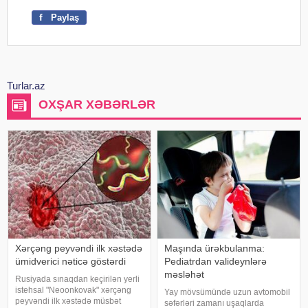
f
Paylaş
Turlar.az
OXŞAR XƏBƏRLƏR
Xərçəng peyvəndi ilk xəstədə
Maşında ürəkbulanma:
ümidverici nəticə göstərdi
Pediatrdan valideynlərə
məsləhət
Rusiyada sınaqdan keçirilən yerli
istehsal "Neoonkovak" xərçəng
Yay mövsümündə uzun avtomobil
peyvəndi ilk xəstədə müsbət
səfərləri zamanı uşaqlarda