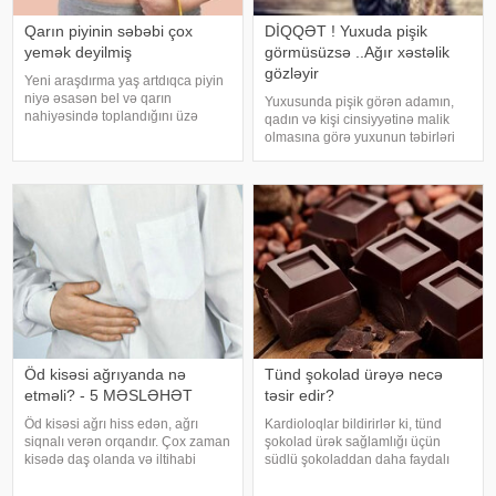
Qarın piyinin səbəbi çox
DİQQƏT ! Yuxuda pişik
yemək deyilmiş
görmüsüzsə ..Ağır xəstəlik
gözləyir
Yeni araşdırma yaş artdıqca piyin
niyə əsasən bel və qarın
Yuxusunda pişik görən adamın,
nahiyəsində toplandığını üzə
qadın və kişi cinsiyyətinə malik
çıxarıb. Bir çox insan yaşlandıqca
olmasına görə yuxunun təbirləri
çəkisi demək olar ki, dəyişməsə
dəyişir. Əgər bu yuxunu görən
də, qarın nahiyəsinin böyüdüyünü
adam bir kişisə, bu kişinin normal
müşahidə edir. Bu isə təkcə esteti
həyatında diqqətsiz bir şəxsiyyətə
sahib olduğu, ətrafındak
Öd kisəsi ağrıyanda nə
Tünd şokolad ürəyə necə
etməli? - 5 MƏSLƏHƏT
təsir edir?
Öd kisəsi ağrı hiss edən, ağrı
Kardioloqlar bildirirlər ki, tünd
siqnalı verən orqandır. Çox zaman
şokolad ürək sağlamlığı üçün
kisədə daş olanda və iltihabi
südlü şokoladdan daha faydalı
xəstəliklərdə ağrıyır. Kəskin
hesab olunur. Bunun əsas səbəbi
pristuplarda ilk işiniz təcili yardım
kakaonun tərkibində olan