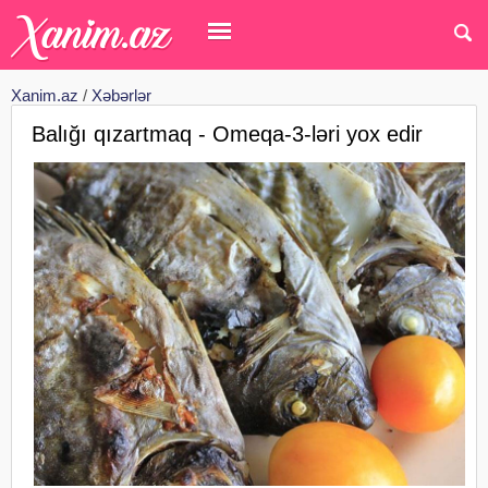
Xanim.az
/
Xəbərlər
Balığı qızartmaq - Omeqa-3-ləri yox edir