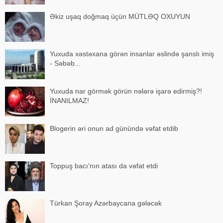
Əkiz uşaq doğmaq üçün MÜTLƏQ OXUYUN
Yuxuda xəstəxana görən insanlar əslində şanslı imiş
- Səbəb...
Yuxuda nar görmək görün nələrə işarə edirmiş?!
İNANILMAZ!
Blogerin əri onun ad günündə vəfat etdib
Toppuş bacı'nın atası da vəfat etdi
Türkan Şoray Azərbaycana gələcək