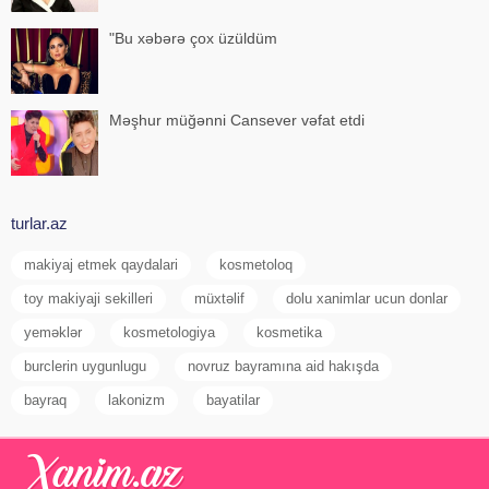
"Bu xəbərə çox üzüldüm
Məşhur müğənni Cansever vəfat etdi
turlar.az
makiyaj etmek qaydalari
kosmetoloq
toy makiyaji sekilleri
müxtəlif
dolu xanimlar ucun donlar
yeməklər
kosmetologiya
kosmetika
burclerin uygunlugu
novruz bayramına aid hakışda
bayraq
lakonizm
bayatilar