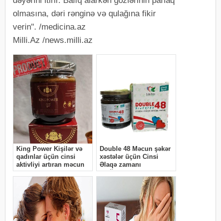
dəyərini itirir. Balıq alarkən gözlərinin parlaq
olmasına, dəri rənginə və qulağına fikir
verin". /medicina.az
Milli.Az /news.milli.az