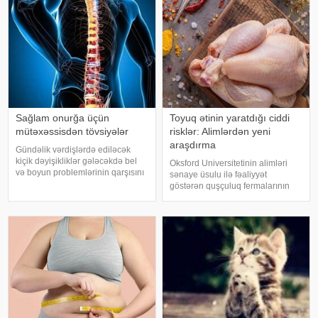
xəbər verir ki, ani temperatur
dəyişiklikləri, quru hava və
baxımsız kondisionerlərd
Sağlam onurğa üçün
Toyuq ətinin yaratdığı ciddi
mütəxəssisdən tövsiyələr
risklər: Alimlərdən yeni
araşdırma
Gündəlik vərdişlərdə ediləcək
kiçik dəyişikliklər gələcəkdə bel
Oksford Universitetinin alimləri
və boyun problemlərinin qarşısını
sənaye üsulu ilə fəaliyyət
almağa kömək edə bilər. xəbər
göstərən quşçuluq fermalarının
verir ki, türkiyəli professor Turgut
təhlükəli bakteriyaların yayılması
Akgülün sözlərinə görə, düzgün
baxımından ciddi risk daşıya
duruş onurğanın sağlam
biləcəyini bildiriblər. xəbər verir ki,
qalmasınd
araşdırma zamanı son 45 i