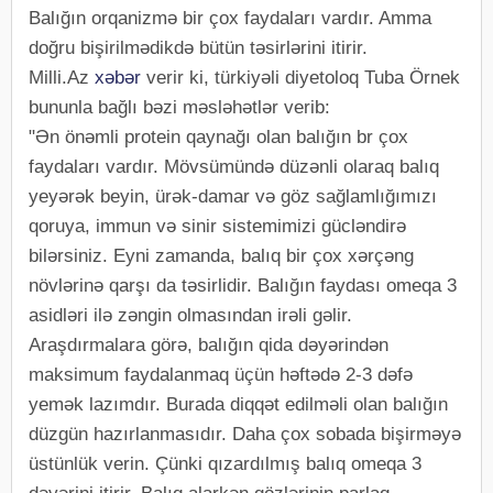
Balığın orqanizmə bir çox faydaları vardır. Amma
doğru bişirilmədikdə bütün təsirlərini itirir.
Milli.Az
xəbər
verir ki, türkiyəli diyetoloq Tuba Örnek
bununla bağlı bəzi məsləhətlər verib:
"Ən önəmli protein qaynağı olan balığın br çox
faydaları vardır. Mövsümündə düzənli olaraq balıq
yeyərək beyin, ürək-damar və göz sağlamlığımızı
qoruya, immun və sinir sistemimizi gücləndirə
bilərsiniz. Eyni zamanda, balıq bir çox xərçəng
növlərinə qarşı da təsirlidir. Balığın faydası omeqa 3
asidləri ilə zəngin olmasından irəli gəlir.
Araşdırmalara görə, balığın qida dəyərindən
maksimum faydalanmaq üçün həftədə 2-3 dəfə
yemək lazımdır. Burada diqqət edilməli olan balığın
düzgün hazırlanmasıdır. Daha çox sobada bişirməyə
üstünlük verin. Çünki qızardılmış balıq omeqa 3