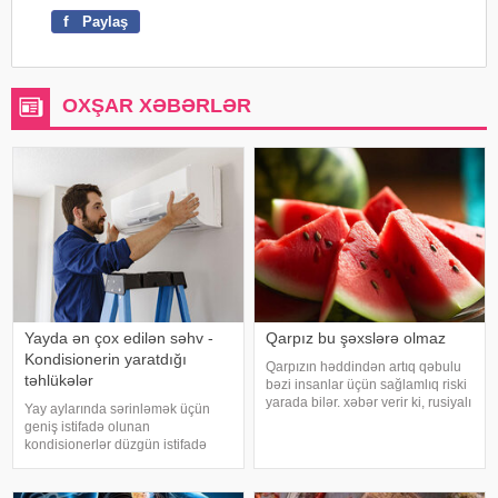
f
Paylaş
OXŞAR XƏBƏRLƏR
Yayda ən çox edilən səhv -
Qarpız bu şəxslərə olmaz
Kondisionerin yaratdığı
Qarpızın həddindən artıq qəbulu
təhlükələr
bəzi insanlar üçün sağlamlıq riski
yarada bilər. xəbər verir ki, rusiyalı
Yay aylarında sərinləmək üçün
diyetoloq Olqa Yamilovanın
geniş istifadə olunan
sözlərinə görə, xüsusilə böyrək və
kondisionerlər düzgün istifadə
şəkərli diabet xəstələri bu
edilmədikdə müxtəlif sağlamlıq
meyvəni ehtiyatla istehla
problemlərinə səbəb ola bilər.