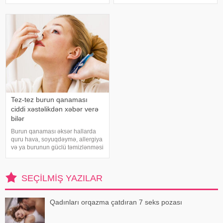
çağırıb, xəstəxanaya çatmaqdır,
flavanollar, güclü antioksidant
bu zaman hətta ağrıkəsic
maddələrdir. -a istinadən bildirir ki
Tez-tez burun qanaması
ciddi xəstəlikdən xəbər verə
bilər
Burun qanaması əksər hallarda
quru hava, soyuqdəymə, allergiya
və ya burunun güclü təmizlənməsi
nəticəsində yaranır və təhlükəli
olmur. xəbər verir ki, lakin qanama
tez-tez təkrarlanır, çox olursa və
SEÇILMIŞ YAZILAR
ya çətin dayanırsa, mütlə
Qadınları orqazma çatdıran 7 seks pozası