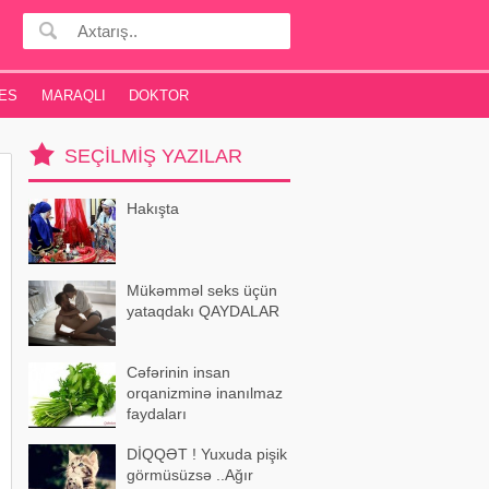
ES
MARAQLI
DOKTOR
SEÇILMIŞ YAZILAR
Hakışta
Mükəmməl seks üçün
yataqdakı QAYDALAR
Cəfərinin insan
orqanizminə inanılmaz
faydaları
DİQQƏT ! Yuxuda pişik
görmüsüzsə ..Ağır