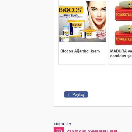
f
Paylaş
xidmetler
OXŞAR XƏBƏRLƏR