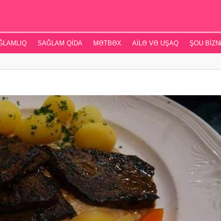
ĞLAMLIQ
SAĞLAM QIDA
MƏTBƏX
AILƏ VƏ UŞAQ
ŞOU BIZN