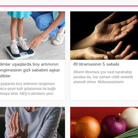
limlər uşaqlarda boy artımının
Əl titrəməsinin 5 səbəbi
əngiməsinin gizli səbəbini aşkar
Əllərin titrəməsi çox vaxt narahatlıq
diblər
yaratsa da, hər zaman ciddi xəstəlik
əlaməti olmur. Mütəxəssislərin
şaqlarda boy artımının ləngiməsi
sözlərinə görə, bəzi hallarda bu
əkcə qeyri-kafi qidalanma ilə bağlı
vəziyyət gündəlik faktorlarla bağlı olur
lmaya bilər. ABŞ-li alimlərin yeni
və aradan qalxa bilər. Fransız
raşdırması göstərib ki, bağırsaq
mətbuatın
ikrobiomundakı bəzi bakteriyalar
ələ ana bətnində olarkən körpənin
nkişafın