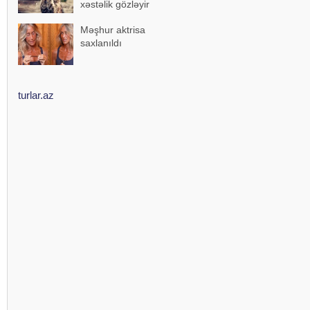
xəstəlik gözləyir
Məşhur aktrisa
saxlanıldı
turlar.az