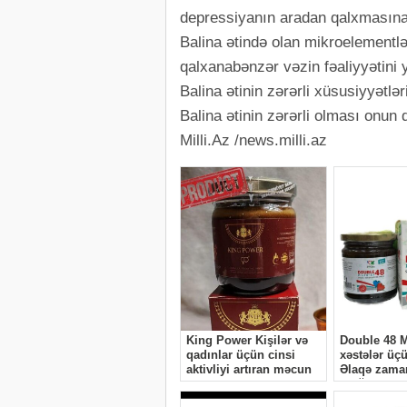
depressiyanın aradan qalxmasına
Balina ətində olan mikroelement
qalxanabənzər vəzin fəaliyyətini y
Balina ətinin zərərli xüsusiyyətlər
Balina ətinin zərərli olması onu
Milli.Az /news.milli.az