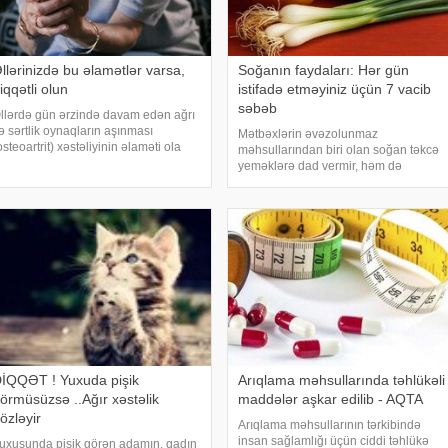
llərinizdə bu əlamətlər varsa,
Soğanın faydaları: Hər gün
iqqətli olun
istifadə etməyiniz üçün 7 vacib
səbəb
llərdə gün ərzində davam edən ağrı
ə sərtlik oynaqların aşınması
Mətbəxlərin əvəzolunmaz
osteoartrit) xəstəliyinin əlaməti ola
məhsullarından biri olan soğan təkcə
ilər. Bu xəstəlik oynaqları qoruyan
yeməklərə dad vermir, həm də
ığırdağın zamanla nazilməsi və
sağlamlıq üçün çoxsaylı faydaları ilə
şınması nəticəsində yaranır. xəbər
seçilir. xəbər verir ki, tərkibindəki
erir ki
vitaminlər, minerallar və
antioksidantlar sayəsində soğa
İQQƏT ! Yuxuda pişik
Arıqlama məhsullarında təhlükəli
örmüsüzsə ..Ağır xəstəlik
maddələr aşkar edilib - AQTA
özləyir
Arıqlama məhsullarının tərkibində
insan sağlamlığı üçün ciddi təhlükə
uxusunda pişik görən adamın, qadın