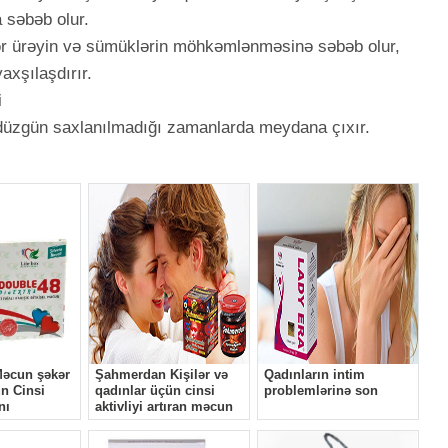
 səbəb olur.
lər ürəyin və sümüklərin möhkəmlənməsinə səbəb olur,
axşılaşdırır.
i
n düzgün saxlanılmadığı zamanlarda meydana çıxır.