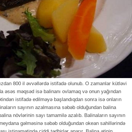
zdan 800 il əvvəllərdə istifadə olunub. O zamanlar kütləvi
vda əsəs məqsəd isə balinanı ovlamaq və onun yağından
 ətindən istifadə edilməyə başlandıqdan sonra isə onların
linaların sayının azalmasına səbəb olduğundan balina
alina növlərinin sayı tamamilə azalıb. Balinaların sayının
ə meydana gəlməsinə səbəb olduğundan okean sahillərində
sı istiqamətində ciddi tədbirlər aparır. Balina ətinin