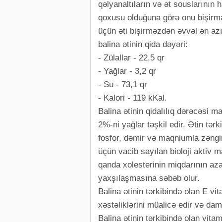
qəlyanaltıların və ət souslarının 
qoxusu olduğuna görə onu bişirm
üçün əti bişirməzdən əvvəl ən az
balina ətinin qida dəyəri:
- Zülallar - 22,5 qr
- Yağlar - 3,2 qr
- Su - 73,1 qr
- Kalori - 119 kKal.
Balina ətinin qidalılıq dərəcəsi 
2%-ni yağlar təşkil edir. Ətin tər
fosfor, dəmir və maqniumla zəngin
üçün vacib sayılan bioloji aktiv 
qanda xolesterinin miqdarının az
yaxşılaşmasına səbəb olur.
Balina ətinin tərkibində olan E vi
xəstəliklərini müalicə edir və dam
Balina ətinin tərkibində olan vit