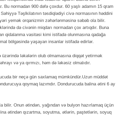
ar. Bu normadan 900 dəfə çoxdur. 60 yaşlı adamın 15 qram
əhiyyə Təşlkilatının təsdiqlədiyi civə normasının həddini
iyəri yemək orqanizmin zəhərlənməsinə səbəb ola bilir.
əklərində də civənin miqdarı normadan çox artıqdır. Buna
dan qidalanma vasitəsi kimi istifadə olunmasına qadağa
mal bölgəsində yaşayan insanlar istifadə edirlər.
ə üzərində ləkələrin olub olmamasına diqqət yetirmək
çəhrayı və ya qırmızı, həm də ləkəsiz olmalıdır.
oyuducuda bir neçə gün saxlamaq mümkündür.Uzun müddət
ondurucuya qoymaq lazımdır. Dondurucuda balina ətini 6 ay
la bilir. Onun ətindən, yağından və bulyon hazırlamaq üçün
lina ətindən qızartma, soyutma, ətlərin, paştetlərin, soyuq