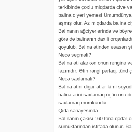
tərkibində çoxlu miqdarda civə v
balina ciyəri yeməsi Ümumdünya S
aşmış olur. Az miqdarda balina c
Balinanın ağciyərlərində və böyr
görə də balinanın daxili orqanlar
qoyulub. Balina ətindən əsasən şi
Necə seçməli?
Balina əti alarkən onun rənginə v
lazımdır. Ətin rəngi parlaq, tünd 
Necə saxlamalı?
Balina ətini digər ətlər kimi s
balina ətini saxlamaq üçün onu d
saxlamaq mümkündür.
Qida sənayesində
Balinanın çəkisi 160 tona qədər o
sümüklərindən istifadə olunur. Ba