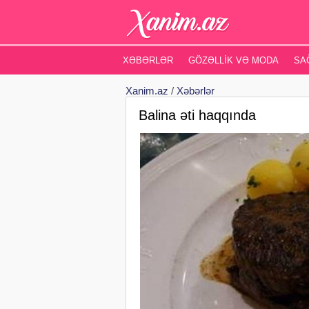
XƏBƏRLƏR
GÖZƏLLIK VƏ MODA
SA
Xanim.az
/
Xəbərlər
Balina əti haqqında