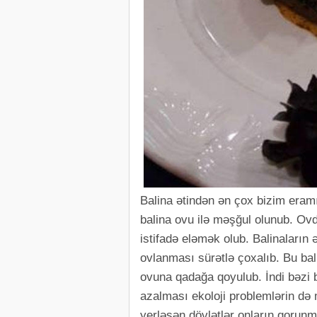
Balina ətindən ən çox bizim eramı
balina ovu ilə məşğul olunub. O
istifadə eləmək olub. Balinaların
ovlanması sürətlə çoxalıb. Bu ba
ovuna qadağa qoyulub. İndi bəzi b
azalması ekoloji problemlərin d
yerləşən dövlətlər onların qorunma