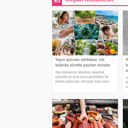
Yayın qorxulu təhlükəsi: İsti
A
aylarda sürətlə yayılan viruslar
l
e
Yay mövsümü istirahət, səyahət,
çimərlik və açıq hava gəzintiləri ilə
U
yadda qalsa da, isti aylar bəzi virus
t
infeksiyalarının yayılması üçün
o
əlverişli şərait yarada bilər. Buna
a
səbəb təkcə yüksək temperatur deyil.
m
Açıq havad
h
i