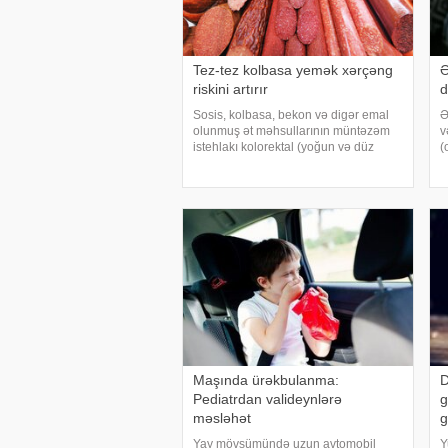
Tez-tez kolbasa yemək xərçəng
Ə
riskini artırır
d
Sosis, kolbasa, bekon və digər emal
Ə
olunmuş ət məhsullarının müntəzəm
v
istehlakı kolorektal (yoğun və düz
(
bağırsaq) xərçəngi riskini artıra bilər.
b
xəbər verir ki, bu barədə Rusiya
q
Səhiyyə Nazirliyinin Milli Kliniki
a
Endokrinologiy
v
Maşında ürəkbulanma:
D
Pediatrdan valideynlərə
g
məsləhət
g
Yay mövsümündə uzun avtomobil
Y