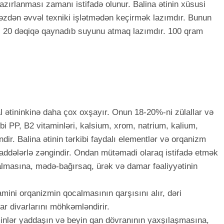
hazırlanması zamanı istifadə olunur. Balina ətinin xüsusi
əzdən əvvəl texniki işlətmədən keçirmək lazımdır. Bunun
ı 20 dəqiqə qaynadıb suyunu atmaq lazımdır. 100 qram
mal ətininkinə daha çox oxşayır. Onun 18-20%-ni zülallar və
kibi PP, B2 vitaminləri, kalsium, xrom, natrium, kalium,
dir. Balina ətinin tərkibi faydalı elementlər və orqanizm
maddələrlə zəngindir. Ondan mütəmadi olaraq istifadə etmək
almasına, mədə-bağırsaq, ürək və damar fəaliyyətinin
tamini orqanizmin qocalmasının qarşısını alır, dəri
ar divarlarını möhkəmləndirir.
aminlər yaddaşın və beyin qan dövranının yaxşılaşmasına,