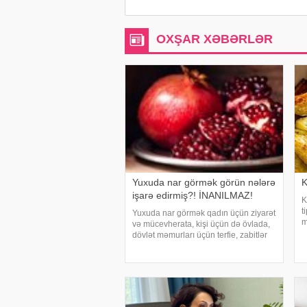
OXŞAR XƏBƏRLƏR
Yuxuda nar görmək görün nələrə
K
işarə edirmiş?! İNANILMAZ!
K
t
Yuxuda nar görmək qadın üçün ziyarət
m
və mücevherata, kişi üçün də övlada,
p
dövlət məmurları üçün terfie, zabitlər
b
üçün əmrlərinin keçməsinə, kəndli
t
üçün oktyabr bərəkətinə, tacir üçün
g
çox quru, xalq üçün yaxşı bir idarəy