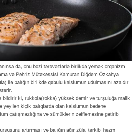
anınsa da, onu bəzi tərəvəzlərlə birlikdə yemək orqanizm
lanma və Pəhriz Mütəxəssisi Kamuran Diğdem Özkahya
ula) ilə balığın birlikdə qəbulu kalsiumun udulmasını azaldır
tərir.
s bildirir ki, rukkola(rokka) yüksək dəmir və turşuluğa malik
ə yeyilən kiçik balıqlarda olan kalsiumun bədənə
lsium çatışmazlığına və sümüklərin zəifləməsinə gətirib
rşusunu artırması və balığın ağır zülal tərkibi həzm