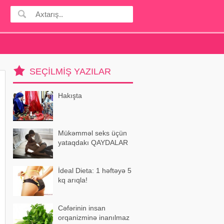
SEÇILMIŞ YAZILAR
Hakışta
Mükəmməl seks üçün
yataqdakı QAYDALAR
İdeal Dieta: 1 həftəyə 5
kq arıqla!
Cəfərinin insan
orqanizminə inanılmaz