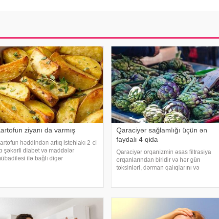
artofun ziyanı da varmış
Qaraciyər sağlamlığı üçün ən
faydalı 4 qida
artofun həddindən artıq istehlakı 2-ci
ip şəkərli diabet və maddələr
Qaraciyər orqanizmin əsas filtrasiya
übadiləsi ilə bağlı digər
orqanlarından biridir və hər gün
ozğunluqların yaranma riskini artıra
toksinləri, dərman qalıqlarını və
ilər. Bu nəticəyə kartofun sağlamlığa
maddələr mübadiləsi nəticəsində
əsirini araşdıran yapon alimləri
yaranan tullantıları emal edir.
əliblər. -
"Euroonco" federal ekspert onkologiya
klinikalar