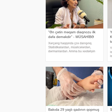
"Ən çətin məqam diaqnozu ilk
Y
dəfə deməkdir" - MÜSAHİBƏ
K
t
Xərçəng haqqında çox danışırıq.
Statistikalardan, müalicələrdən,
Y
dərmanlardan. Amma bu xəstəliyin
i
arxasında dayanan insanlardan,
i
onların qorxularından, ümidlərindən,
s
yanlış bildiklərindən daha az danışırıq.
b
Elə buna gör
d
k
Bakıda 29 yaşlı qadının qopmuş
S