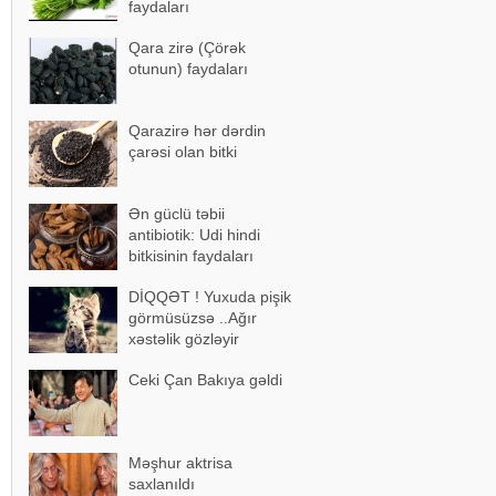
faydaları
Qara zirə (Çörək
otunun) faydaları
Qarazirə hər dərdin
çarəsi olan bitki
Ən güclü təbii
antibiotik: Udi hindi
bitkisinin faydaları
DİQQƏT ! Yuxuda pişik
görmüsüzsə ..Ağır
xəstəlik gözləyir
Ceki Çan Bakıya gəldi
Məşhur aktrisa
saxlanıldı