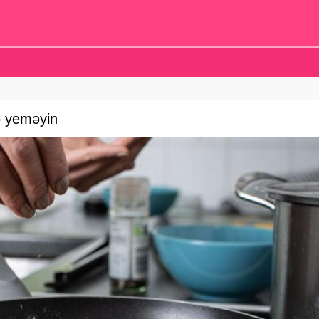
də yeməyin