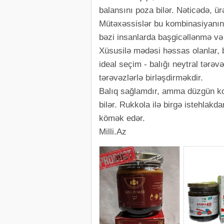
balansını poza bilər. Nəticədə, ür
Mütəxəssislər bu kombinasiyanın h
bəzi insanlarda başgicəllənmə və 
Xüsusilə mədəsi həssas olanlar, b
ideal seçim - balığı neytral tərə
tərəvəzlərlə birləşdirməkdir.
Balıq sağlamdır, amma düzgün ko
bilər. Rukkola ilə birgə istehla
kömək edər.
Milli.Az