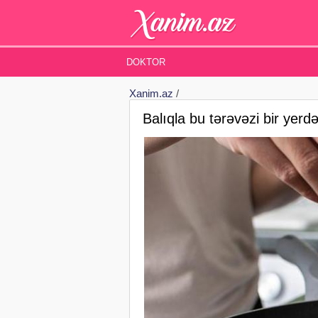
DOKTOR
Xanim.az
/
Balıqla bu tərəvəzi bir yer