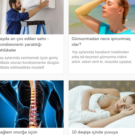
ayda ən çox edilən səhv -
Günvurmadan necə qorunmaq
ondisionerin yaratdığı
olar?
əhlükələr
Yay aylarında havaların həddindən
artıq isti keçməsi günvurma riskini
ay aylarında sərinləmək üçün geniş
artırır. xəbər verir ki, xüsusilə uşaqlar,
stifadə olunan kondisionerlər düzgün
yaşlılar, xroniki xəstəliyi olan şəxslər
stifadə edilmədikdə müxtəlif
və açıq havada çalışanlar daha
ağlamlıq problemlərinə səbəb ola
diqqətli olmalıdırlar. Günvurmadan
ilər. xəbər verir ki, ani temperatur
qorunma
əyişiklikləri, quru hava və baxımsız
ondisionerlərd
ağlam onurğa üçün
10 dəqiqə içində yuxuya