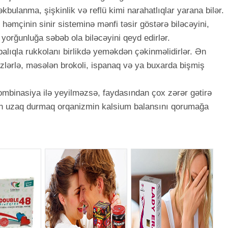
əkbulanma, şişkinlik və reflü kimi narahatlıqlar yarana bilər.
əmçinin sinir sisteminə mənfi təsir göstərə biləcəyini,
yorğunluğa səbəb ola biləcəyini qeyd edirlər.
alıqla rukkolanı birlikdə yeməkdən çəkinməlidirlər. Ən
vəzlərlə, məsələn brokoli, ispanaq və ya buxarda bişmiş
mbinasiya ilə yeyilməzsə, faydasından çox zərər gətirə
kdan uzaq durmaq orqanizmin kalsium balansını qorumağa