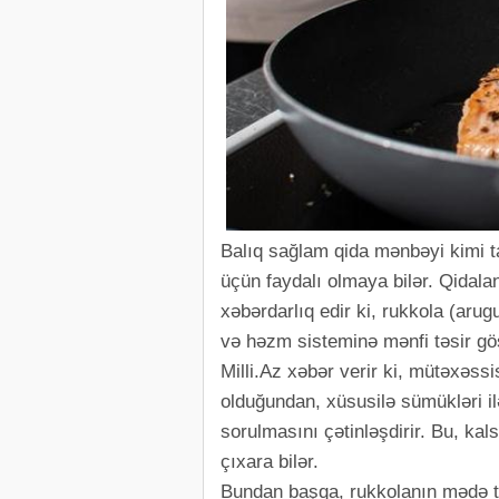
Balıq sağlam qida mənbəyi kimi t
üçün faydalı olmaya bilər. Qida
xəbərdarlıq edir ki, rukkola (arug
və həzm sisteminə mənfi təsir gös
Milli.Az xəbər verir ki, mütəxəssi
olduğundan, xüsusilə sümükləri il
sorulmasını çətinləşdirir. Bu, ka
çıxara bilər.
Bundan başqa, rukkolanın mədə tu