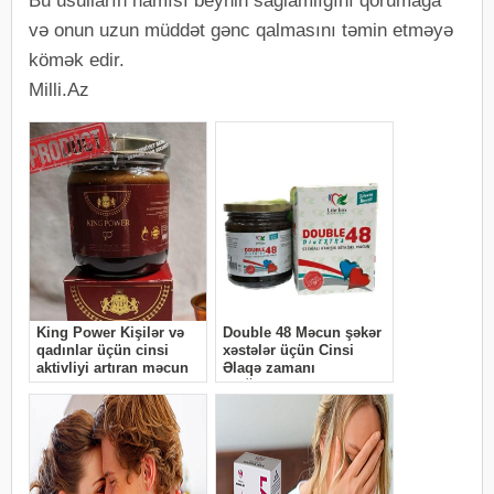
Bu üsulların hamısı beynin sağlamlığını qorumağa
və onun uzun müddət gənc qalmasını təmin etməyə
kömək edir.
Milli.Az