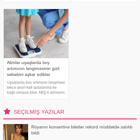
istədiyi tapmacadır. Fərqli və
bəzi hallarda vəziyyəti daha da
rəngarəng yuxular bəzən də
ağırlaşdıra bilər. xəbər verir ki,
cinsəlikl
yüksə
Alimlər uşaqlarda boy
artımının ləngiməsinin gizli
səbəbini aşkar ediblər
Uşaqlarda boy artımının ləngiməsi
təkcə qeyri-kafi qidalanma ilə
bağlı olmaya bilər. ABŞ-li alimlərin
yeni araşdırması göstərib ki,
bağırsaq mikrobiomundakı bəzi
bakteriyalar hələ ana bətnində
SEÇILMIŞ YAZILAR
olarkən körpənin inkişafın
Röyanın konsertinə biletlər rekord müddətdə satılıb
bitdi