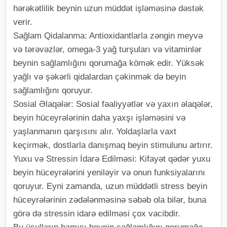
hərəkətlilik beynin uzun müddət işləməsinə dəstək
verir.
Sağlam Qidalanma: Antioxidantlarla zəngin meyvə
və tərəvəzlər, omega-3 yağ turşuları və vitaminlər
beynin sağlamlığını qorumağa kömək edir. Yüksək
yağlı və şəkərli qidalardan çəkinmək də beyin
sağlamlığını qoruyur.
Sosial Əlaqələr: Sosial fəaliyyətlər və yaxın əlaqələr,
beyin hüceyrələrinin daha yaxşı işləməsini və
yaşlanmanın qarşısını alır. Yoldaşlarla vaxt
keçirmək, dostlarla danışmaq beyin stimulunu artırır.
Yuxu və Stressin İdarə Edilməsi: Kifayət qədər yuxu
beyin hüceyrələrini yeniləyir və onun funksiyalarını
qoruyur. Eyni zamanda, uzun müddətli stress beyin
hüceyrələrinin zədələnməsinə səbəb ola bilər, buna
görə də stressin idarə edilməsi çox vacibdir.