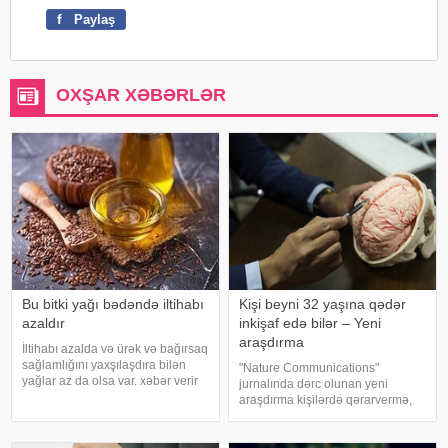
f
Paylaş
OXŞAR XƏBƏRLƏR
Bu bitki yağı bədəndə iltihabı
Kişi beyni 32 yaşına qədər
azaldır
inkişaf edə bilər – Yeni
araşdırma
İltihabı azalda və ürək və bağırsaq
sağlamlığını yaxşılaşdıra bilən
"Nature Communications"
yağlar az da olsa var. xəbər verir
jurnalında dərc olunan yeni
ki, kətan yağı ənənəvi olaraq
araşdırma kişilərdə qərarvermə,
işlədici və yara sağalması üçün
impulsların idarə olunması və risk
istifadə edilən üyüdülmüş və
qiymətləndirilməsinə cavabdeh
preslənmiş kətan toxumlarında
olan beyin nahiyələrinin orta