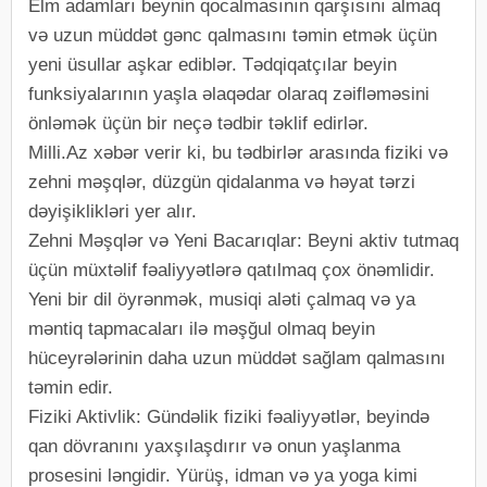
Elm adamları beynin qocalmasının qarşısını almaq
və uzun müddət gənc qalmasını təmin etmək üçün
yeni üsullar aşkar ediblər. Tədqiqatçılar beyin
funksiyalarının yaşla əlaqədar olaraq zəifləməsini
önləmək üçün bir neçə tədbir təklif edirlər.
Milli.Az xəbər verir ki, bu tədbirlər arasında fiziki və
zehni məşqlər, düzgün qidalanma və həyat tərzi
dəyişiklikləri yer alır.
Zehni Məşqlər və Yeni Bacarıqlar: Beyni aktiv tutmaq
üçün müxtəlif fəaliyyətlərə qatılmaq çox önəmlidir.
Yeni bir dil öyrənmək, musiqi aləti çalmaq və ya
məntiq tapmacaları ilə məşğul olmaq beyin
hüceyrələrinin daha uzun müddət sağlam qalmasını
təmin edir.
Fiziki Aktivlik: Gündəlik fiziki fəaliyyətlər, beyində
qan dövranını yaxşılaşdırır və onun yaşlanma
prosesini ləngidir. Yürüş, idman və ya yoga kimi