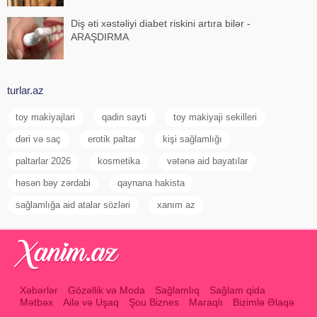
Diş əti xəstəliyi diabet riskini artıra bilər -
ARAŞDIRMA
turlar.az
toy makiyajlari
qadin sayti
toy makiyaji sekilleri
dəri və saç
erotik paltar
kişi sağlamlığı
paltarlar 2026
kosmetika
vətənə aid bayatılar
həsən bəy zərdabi
qaynana hakista
sağlamlığa aid atalar sözləri
xanım az
Xəbərlər
Gözəllik və Moda
Sağlamlıq
Sağlam qida
Mətbəx
Ailə və Uşaq
Şou Biznes
Maraqlı
Bizimlə Əlaqə