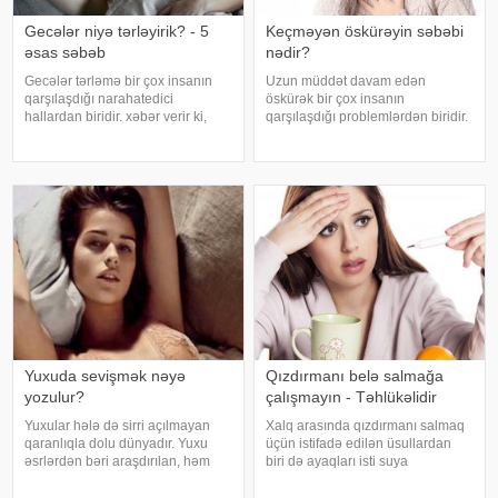
Gecələr niyə tərləyirik? - 5
Keçməyən öskürəyin səbəbi
əsas səbəb
nədir?
Gecələr tərləmə bir çox insanın
Uzun müddət davam edən
qarşılaşdığı narahatedici
öskürək bir çox insanın
hallardan biridir. xəbər verir ki,
qarşılaşdığı problemlərdən biridir.
mütəxəssislər bildirirlər ki, bu
Bəzən adi soyuqdəymədən sonra
vəziyyət bəzən sadə səbəblərlə
yaranan öskürək həftələrlə davam
əlaqəli olsa da, bəzi hallarda
edə bilər. Lakin öskürəyin səbəbi
sağlamlıq problemlərinin əlamət
hər zaman tənəffüs yolu
infeksiyası olmur
Yuxuda sevişmək nəyə
Qızdırmanı belə salmağa
yozulur?
çalışmayın - Təhlükəlidir
Yuxular hələ də sirri açılmayan
Xalq arasında qızdırmanı salmaq
qaranlıqla dolu dünyadır. Yuxu
üçün istifadə edilən üsullardan
əsrlərdən bəri araşdırılan, həm
biri də ayaqları isti suya
alimlərin, həm də mistika ilə
qoymaqdır. Lakin bu metod hər
məşğul olanların cavabını tapmaq
zaman faydalı hesab edilmir və