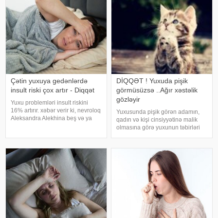
hesabla 32 yaşına qədər inkişa
Çətin yuxuya gedənlərdə
DİQQƏT ! Yuxuda pişik
insult riski çox artır - Diqqət
görmüsüzsə ..Ağır xəstəlik
gözləyir
Yuxu problemləri insult riskini
16% artırır. xəbər verir ki, nevroloq
Yuxusunda pişik görən adamın,
Aleksandra Alekhina beş və ya
qadın və kişi cinsiyyətinə malik
daha çox yuxu pozğunluğu
olmasına görə yuxunun təbirləri
simptomundan əziyyət çəkən
dəyişir. Əgər bu yuxunu görən
insanlarda insult riskinin ikiqat
adam bir kişisə, bu kişinin normal
artdığını deyib. İnsult ciddi və
həyatında diqqətsiz bir şəxsiyyətə
həyat
sahib olduğu, ətrafındak