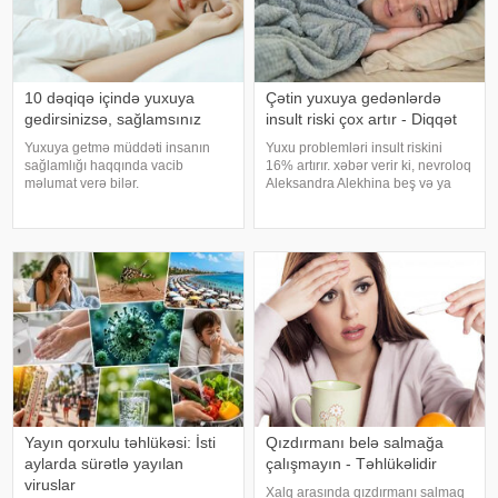
10 dəqiqə içində yuxuya
Çətin yuxuya gedənlərdə
gedirsinizsə, sağlamsınız
insult riski çox artır - Diqqət
Yuxuya getmə müddəti insanın
Yuxu problemləri insult riskini
sağlamlığı haqqında vacib
16% artırır. xəbər verir ki, nevroloq
məlumat verə bilər.
Aleksandra Alekhina beş və ya
Mütəxəssislərin fikrincə, ideal vaxt
daha çox yuxu pozğunluğu
10-20 dəqiqədir. xəbər verir ki,
simptomundan əziyyət çəkən
davranış yönümlü yuxu təbabəti
insanlarda insult riskinin ikiqat
üzrə mütəxəssis Mişel Drerupun
artdığını deyib. İnsult ciddi və
sözlərinə görə
həyat
Yayın qorxulu təhlükəsi: İsti
Qızdırmanı belə salmağa
aylarda sürətlə yayılan
çalışmayın - Təhlükəlidir
viruslar
Xalq arasında qızdırmanı salmaq