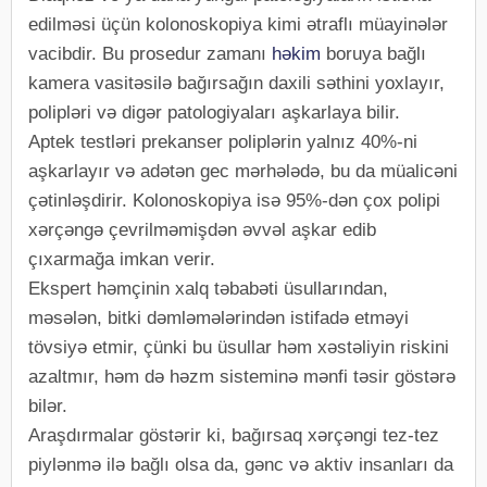
edilməsi üçün kolonoskopiya kimi ətraflı müayinələr
vacibdir. Bu prosedur zamanı
həkim
boruya bağlı
kamera vasitəsilə bağırsağın daxili səthini yoxlayır,
polipləri və digər patologiyaları aşkarlaya bilir.
Aptek testləri prekanser poliplərin yalnız 40%-ni
aşkarlayır və adətən gec mərhələdə, bu da müalicəni
çətinləşdirir. Kolonoskopiya isə 95%-dən çox polipi
xərçəngə çevrilməmişdən əvvəl aşkar edib
çıxarmağa imkan verir.
Ekspert həmçinin xalq təbabəti üsullarından,
məsələn, bitki dəmləmələrindən istifadə etməyi
tövsiyə etmir, çünki bu üsullar həm xəstəliyin riskini
azaltmır, həm də həzm sisteminə mənfi təsir göstərə
bilər.
Araşdırmalar göstərir ki, bağırsaq xərçəngi tez-tez
piylənmə ilə bağlı olsa da, gənc və aktiv insanları da