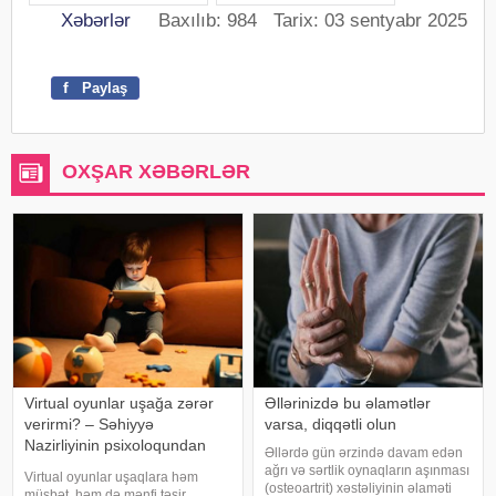
Xəbərlər
Baxılıb: 984 Tarix: 03 sentyabr 2025
f
Paylaş
OXŞAR XƏBƏRLƏR
Virtual oyunlar uşağa zərər
Əllərinizdə bu əlamətlər
verirmi? – Səhiyyə
varsa, diqqətli olun
Nazirliyinin psixoloqundan
Əllərdə gün ərzində davam edən
tövsiyələr
ağrı və sərtlik oynaqların aşınması
Virtual oyunlar uşaqlara həm
(osteoartrit) xəstəliyinin əlaməti
müsbət, həm də mənfi təsir