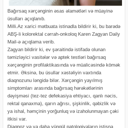
Bağırsaq xərçənginin əsas əlamətləri və müayinə
üsulları açıqlanıb.
Milli.Az xarici mətbuata istinadla bildirir ki, bu barədə
ABŞ-li kolorektal cərrah-onkoloq Karen Zagyan Daily
Mail-ə açıqlama verib.
Zagyan bildirir ki, ev şəraitində istifadə olunan
təmizləyici vasitələr və aptek testləri bağırsaq
xərçənginin profilaktikasında və müalicəsində kömək
etmir. Əksinə, bu üsullar xəstəliyin vaxtında
diaqnozunu ləngidə bilər. Xərçəngin yayılmış
simptomları arasında bağırsaq hərəkətlərinin
dəyişməsi (tez-tez defekasiya ehtiyacı, qanlı nəcis,
rektal qanaxma), qarın ağrısı, şişkinlik, qəbizlik və
ya ishal, həmçinin yorğunluq və izaholunmayan çəki
itkisi var.
Diaqnoz və ya daha yüngül patologiyaların istisna