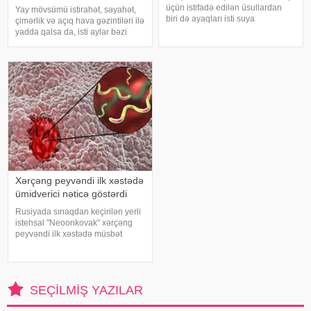
üçün istifadə edilən üsullardan
Yay mövsümü istirahət, səyahət,
biri də ayaqları isti suya
çimərlik və açıq hava gəzintiləri ilə
qoymaqdır. Lakin bu metod hər
yadda qalsa da, isti aylar bəzi
zaman faydalı hesab edilmir və
virus infeksiyalarının yayılması
bəzi hallarda vəziyyəti daha da
üçün əlverişli şərait yarada bilər.
ağırlaşdıra bilər. xəbər verir ki,
Buna səbəb təkcə yüksək
yüksə
temperatur deyil. Açıq havad
Xərçəng peyvəndi ilk xəstədə
ümidverici nəticə göstərdi
Rusiyada sınaqdan keçirilən yerli
istehsal "Neoonkovak" xərçəng
peyvəndi ilk xəstədə müsbət
immunoloji reaksiya yaradıb.
xəbər verir ki, bu barədə
Rusiyanın Milli Elmi-Tədqiqat
Epidemiologiya və Mikrobiologiya
SEÇILMIŞ YAZILAR
Mərkəzini