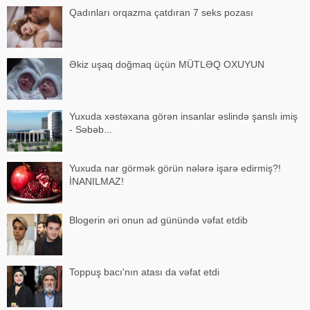
Qadınları orqazma çatdıran 7 seks pozası
Əkiz uşaq doğmaq üçün MÜTLƏQ OXUYUN
Yuxuda xəstəxana görən insanlar əslində şanslı imiş
- Səbəb...
Yuxuda nar görmək görün nələrə işarə edirmiş?!
İNANILMAZ!
Blogerin əri onun ad günündə vəfat etdib
Toppuş bacı'nın atası da vəfat etdi