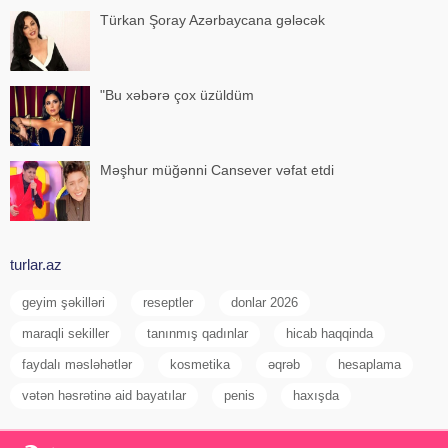
Türkan Şoray Azərbaycana gələcək
"Bu xəbərə çox üzüldüm
Məşhur müğənni Cansever vəfat etdi
turlar.az
geyim şəkilləri
reseptler
donlar 2026
maraqli sekiller
tanınmış qadınlar
hicab haqqinda
faydalı məsləhətlər
kosmetika
əqrəb
hesaplama
vətən həsrətinə aid bayatılar
penis
haxışda