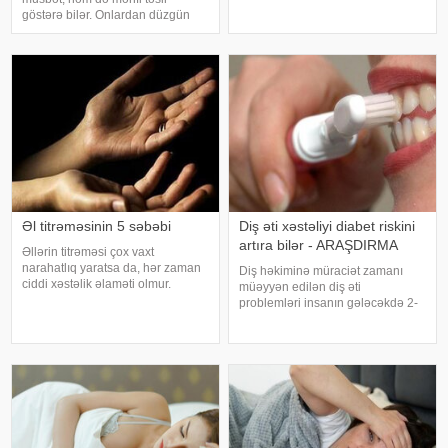
ola bilər. Bu xəstəlik oynaqları
göstərə bilər. Onlardan düzgün
qoruyan qığırdağın zamanla
rejimdə istifadə edildikdə zehni
nazilməsi və aşınması nəticəsində
inkişafı dəstəkləsə də, həddindən
yaranır. xəbər verir ki
artıq oynanılması fiziki və psixoloji
problemlərə səbəb ola bilər
Əl titrəməsinin 5 səbəbi
Diş əti xəstəliyi diabet riskini
artıra bilər - ARAŞDIRMA
Əllərin titrəməsi çox vaxt
narahatlıq yaratsa da, hər zaman
Diş həkiminə müraciət zamanı
ciddi xəstəlik əlaməti olmur.
müəyyən edilən diş əti
Mütəxəssislərin sözlərinə görə,
problemləri insanın gələcəkdə 2-
bəzi hallarda bu vəziyyət gündəlik
ci tip diabetə tutulma riski barədə
faktorlarla bağlı olur və aradan
də məlumat verə bilər. xəbər verir
qalxa bilər. Fransız mətbuatın
ki, "The Lancet Public
Health" jurnalında dərc olunan v