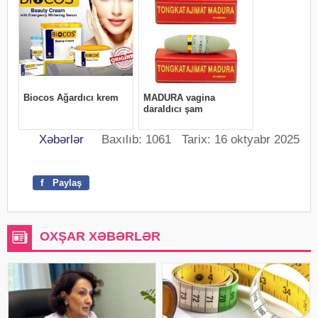
Xəbərlər
Baxılıb: 1061 Tarix: 16 oktyabr 2025
f
Paylaş
OXŞAR XƏBƏRLƏR