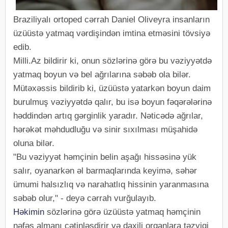
Braziliyalı ortoped cərrah Daniel Oliveyra insanların
üzüüstə yatmaq vərdişindən imtina etməsini tövsiyə
edib.
Milli.Az bildirir ki, onun sözlərinə görə bu vəziyyətdə
yatmaq boyun və bel ağrılarına səbəb ola bilər.
Mütəxəssis bildirib ki, üzüüstə yatarkən boyun daim
burulmuş vəziyyətdə qalır, bu isə boyun fəqərələrinə
həddindən artıq gərginlik yaradır. Nəticədə ağrılar,
hərəkət məhdudluğu və sinir sıxılması müşahidə
oluna bilər.
"Bu vəziyyət həmçinin belin aşağı hissəsinə yük
salır, oyanarkən əl barmaqlarında keyimə, səhər
ümumi halsızlıq və narahatlıq hissinin yaranmasına
səbəb olur," - deyə cərrah vurğulayıb.
Həkimin
sözlərinə görə üzüüstə yatmaq həmçinin
nəfəs almanı çətinləşdirir və daxili orqanlara təzyiqi