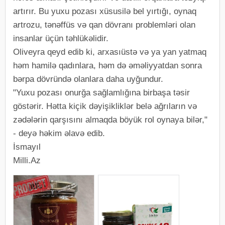
artırır. Bu yuxu pozası xüsusilə bel yırtığı, oynaq
artrozu, tənəffüs və qan dövranı problemləri olan
insanlar üçün təhlükəlidir.
Oliveyra qeyd edib ki, arxasıüstə və ya yan yatmaq
həm hamilə qadınlara, həm də əməliyyatdan sonra
bərpa dövründə olanlara daha uyğundur.
"Yuxu pozası onurğa sağlamlığına birbaşa təsir
göstərir. Hətta kiçik dəyişikliklər belə ağrıların və
zədələrin qarşısını almaqda böyük rol oynaya bilər,"
- deyə həkim əlavə edib.
İsmayıl
Milli.Az