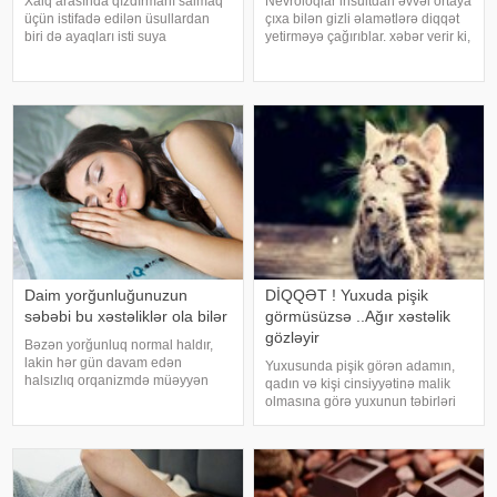
Xalq arasında qızdırmanı salmaq
Nevroloqlar insultdan əvvəl ortaya
üçün istifadə edilən üsullardan
çıxa bilən gizli əlamətlərə diqqət
biri də ayaqları isti suya
yetirməyə çağırıblar. xəbər verir ki,
qoymaqdır. Lakin bu metod hər
insult bəzi hallarda qəfil baş
zaman faydalı hesab edilmir və
vermir və beyin günlər, hətta
bəzi hallarda vəziyyəti daha da
həftələr əvvəl müəyyən siqnallar
ağırlaşdıra bilər. xəbər verir ki,
verə bilər. Lakin b
yüksə
Daim yorğunluğunuzun
DİQQƏT ! Yuxuda pişik
səbəbi bu xəstəliklər ola bilər
görmüsüzsə ..Ağır xəstəlik
gözləyir
Bəzən yorğunluq normal haldır,
lakin hər gün davam edən
Yuxusunda pişik görən adamın,
halsızlıq orqanizmdə müəyyən
qadın və kişi cinsiyyətinə malik
problemlərin əlaməti ola bilər.
olmasına görə yuxunun təbirləri
xəbər verir ki, davamlı
dəyişir. Əgər bu yuxunu görən
yorğunluğun səbəbləri arasında
adam bir kişisə, bu kişinin normal
qan azlığı, qalxanabənzər vəz
həyatında diqqətsiz bir şəxsiyyətə
xəstəlikləri, şəkərl
sahib olduğu, ətrafındak