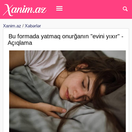
Xanim.az
/
Xəbərlər
Bu formada yatmaq onurğanın "evini yıxır" -
Açıqlama