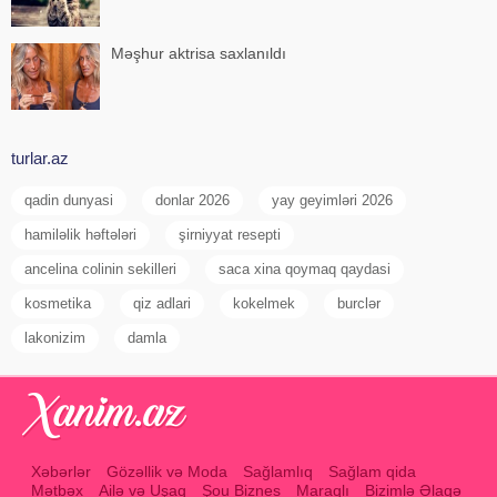
Məşhur aktrisa saxlanıldı
turlar.az
qadin dunyasi
donlar 2026
yay geyimləri 2026
hamiləlik həftələri
şirniyyat resepti
ancelina colinin sekilleri
saca xina qoymaq qaydasi
kosmetika
qiz adlari
kokelmek
burclər
lakonizim
damla
Xəbərlər
Gözəllik və Moda
Sağlamlıq
Sağlam qida
Mətbəx
Ailə və Uşaq
Şou Biznes
Maraqlı
Bizimlə Əlaqə