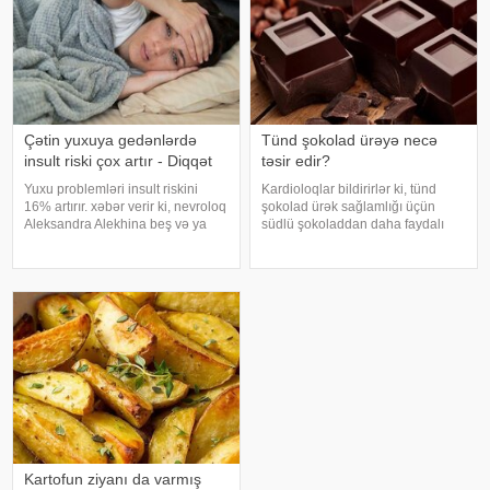
Çətin yuxuya gedənlərdə
Tünd şokolad ürəyə necə
insult riski çox artır - Diqqət
təsir edir?
Yuxu problemləri insult riskini
Kardioloqlar bildirirlər ki, tünd
16% artırır. xəbər verir ki, nevroloq
şokolad ürək sağlamlığı üçün
Aleksandra Alekhina beş və ya
südlü şokoladdan daha faydalı
daha çox yuxu pozğunluğu
hesab olunur. Bunun əsas səbəbi
simptomundan əziyyət çəkən
kakaonun tərkibində olan
insanlarda insult riskinin ikiqat
flavanollar, güclü antioksidant
artdığını deyib. İnsult ciddi və
maddələrdir. -a istinadən bildirir ki
həyat
Kartofun ziyanı da varmış