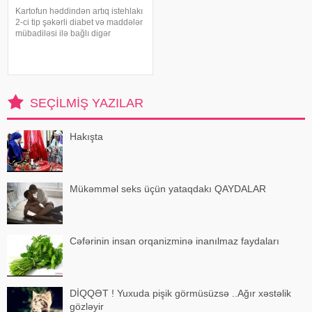
Kartofun həddindən artıq istehlakı
2-ci tip şəkərli diabet və maddələr
mübadiləsi ilə bağlı digər
pozğunluqların yaranma riskini
artıra bilər. Bu nəticəyə kartofun
sağlamlığa təsirini araşdıran
yapon alimləri gəliblər. -
SEÇILMIŞ YAZILAR
Hakışta
Mükəmməl seks üçün yataqdakı QAYDALAR
Cəfərinin insan orqanizminə inanılmaz faydaları
DİQQƏT ! Yuxuda pişik görmüsüzsə ..Ağır xəstəlik
gözləyir