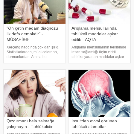
"Ən çətin məqam diaqnozu
Arıqlama məhsullarında
ilk dəfə deməkdir" -
təhlükəli maddələr aşkar
MÜSAHİBƏ
edilib - AQTA
Xərçəng haqqında çox danışırıq.
Arıqlama məhsullarının tərkibində
Statistikalardan, müalicələrdən,
insan sağlamlığı üçün ciddi
dərmanlardan. Amma bu
təhlükə yaradan maddələr aşkar
xəstəliyin arxasında dayanan
edilib. xəbər verir ki, bunu
insanlardan, onların
Azərbaycan Respublikasının Qida
qorxularından, ümidlərindən,
Təhlükəsizliyi Agentliyinin (AQTA)
yanlış bildiklərindən daha az
Qida təhlükəsizliyi şöbəsinin
danışırıq. Elə buna gör
müdir
Qızdırmanı belə salmağa
İnsultdan əvvəl görünən
çalışmayın - Təhlükəlidir
təhlükəli əlamətlər