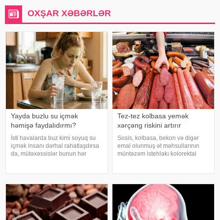
OXŞAR XƏBƏRLƏR
Yayda buzlu su içmək
Tez-tez kolbasa yemək
həmişə faydalıdırmı?
xərçəng riskini artırır
İsti havalarda buz kimi soyuq su
Sosis, kolbasa, bekon və digər
içmək insanı dərhal rahatlaşdırsa
emal olunmuş ət məhsullarının
da, mütəxəssislər bunun hər
müntəzəm istehlakı kolorektal
zaman ən yaxşı seçim olmadığını
(yoğun və düz bağırsaq) xərçəngi
bildirirlər. xəbər verir ki, çox soyuq
riskini artıra bilər. xəbər verir ki, bu
su susuzluq hissini tez azaldır və
barədə Rusiya Səhiyyə
insanın kifayət qədə
Nazirliyinin Milli Kliniki
Endokrinologiy