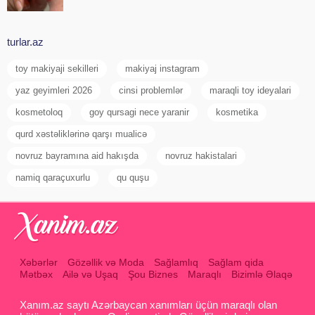
turlar.az
toy makiyaji sekilleri
makiyaj instagram
yaz geyimleri 2026
cinsi problemlər
maraqli toy ideyalari
kosmetoloq
goy qursagi nece yaranir
kosmetika
qurd xəstəliklərinə qarşı mualicə
novruz bayramına aid hakışda
novruz hakistalari
namiq qaraçuxurlu
qu quşu
Xəbərlər
Gözəllik və Moda
Sağlamlıq
Sağlam qida
Mətbəx
Ailə və Uşaq
Şou Biznes
Maraqlı
Bizimlə Əlaqə
Xanım.az saytı Azərbaycan xanımları üçün maraqlı olan