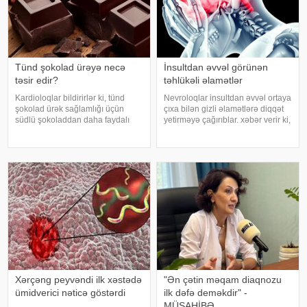
Tünd şokolad ürəyə necə
İnsultdan əvvəl görünən
təsir edir?
təhlükəli əlamətlər
Kardioloqlar bildirirlər ki, tünd
Nevroloqlar insultdan əvvəl ortaya
şokolad ürək sağlamlığı üçün
çıxa bilən gizli əlamətlərə diqqət
südlü şokoladdan daha faydalı
yetirməyə çağırıblar. xəbər verir ki,
hesab olunur. Bunun əsas səbəbi
insult bəzi hallarda qəfil baş
kakaonun tərkibində olan
vermir və beyin günlər, hətta
flavanollar, güclü antioksidant
həftələr əvvəl müəyyən siqnallar
maddələrdir. -a istinadən bildirir ki
verə bilər. Lakin b
Xərçəng peyvəndi ilk xəstədə
"Ən çətin məqam diaqnozu
ümidverici nəticə göstərdi
ilk dəfə deməkdir" -
MÜSAHİBƏ