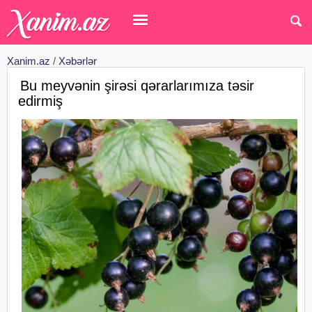
Xanim.az
/
Xəbərlər
Bu meyvənin şirəsi qərarlarımıza təsir
edirmiş