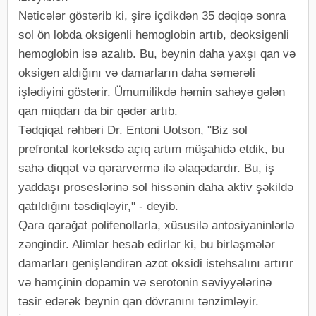
Nəticələr göstərib ki, şirə içdikdən 35 dəqiqə sonra
sol ön lobda oksigenli hemoglobin artıb, deoksigenli
hemoglobin isə azalıb. Bu, beynin daha yaxşı qan və
oksigen aldığını və damarların daha səmərəli
işlədiyini göstərir. Ümumilikdə həmin sahəyə gələn
qan miqdarı da bir qədər artıb.
Tədqiqat rəhbəri Dr. Entoni Uotson, "Biz sol
prefrontal korteksdə açıq artım müşahidə etdik, bu
sahə diqqət və qərarvermə ilə əlaqədardır. Bu, iş
yaddaşı proseslərinə sol hissənin daha aktiv şəkildə
qatıldığını təsdiqləyir," - deyib.
Qara qarağat polifenollarla, xüsusilə antosiyaninlərlə
zəngindir. Alimlər hesab edirlər ki, bu birləşmələr
damarları genişləndirən azot oksidi istehsalını artırır
və həmçinin dopamin və serotonin səviyyələrinə
təsir edərək beynin qan dövranını tənzimləyir.