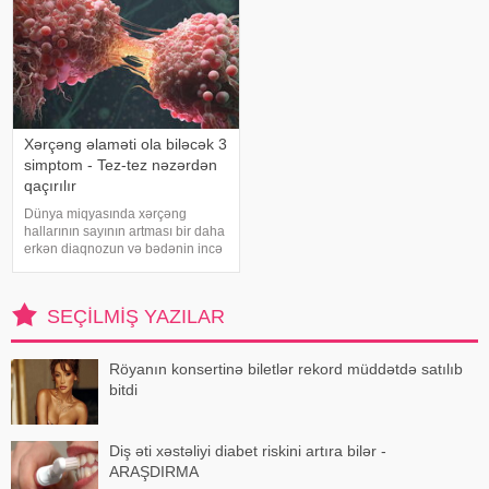
Xərçəng əlaməti ola biləcək 3
simptom - Tez-tez nəzərdən
qaçırılır
Dünya miqyasında xərçəng
hallarının sayının artması bir daha
erkən diaqnozun və bədənin incə
xəbərdarlıq əlamətlərinin düzgün
şərh edilməsinin vacibliyini
vurğulayır. Məşhur inancın əksinə
SEÇILMIŞ YAZILAR
olaraq, xərçəng növləri həmişə
ağı
Röyanın konsertinə biletlər rekord müddətdə satılıb
bitdi
Diş əti xəstəliyi diabet riskini artıra bilər -
ARAŞDIRMA