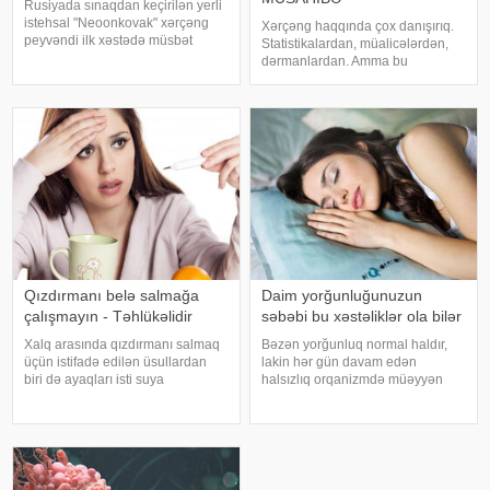
Rusiyada sınaqdan keçirilən yerli
istehsal "Neoonkovak" xərçəng
Xərçəng haqqında çox danışırıq.
peyvəndi ilk xəstədə müsbət
Statistikalardan, müalicələrdən,
immunoloji reaksiya yaradıb.
dərmanlardan. Amma bu
xəbər verir ki, bu barədə
xəstəliyin arxasında dayanan
Rusiyanın Milli Elmi-Tədqiqat
insanlardan, onların
Epidemiologiya və Mikrobiologiya
qorxularından, ümidlərindən,
Mərkəzini
yanlış bildiklərindən daha az
danışırıq. Elə buna gör
Qızdırmanı belə salmağa
Daim yorğunluğunuzun
çalışmayın - Təhlükəlidir
səbəbi bu xəstəliklər ola bilər
Xalq arasında qızdırmanı salmaq
Bəzən yorğunluq normal haldır,
üçün istifadə edilən üsullardan
lakin hər gün davam edən
biri də ayaqları isti suya
halsızlıq orqanizmdə müəyyən
qoymaqdır. Lakin bu metod hər
problemlərin əlaməti ola bilər.
zaman faydalı hesab edilmir və
xəbər verir ki, davamlı
bəzi hallarda vəziyyəti daha da
yorğunluğun səbəbləri arasında
ağırlaşdıra bilər. xəbər verir ki,
qan azlığı, qalxanabənzər vəz
yüksə
xəstəlikləri, şəkərl