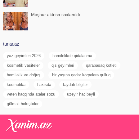
Məşhur aktrisa saxlanıldı
turlar.az
yaz geyimleri 2026
hamilelikde qidalanma
kosmetik vasiteler
qis geyimleri
qarabasaq kotleti
hamiləlik və doğuş
bir yaşına qədər körpələrə qulluq
kosmetika
haxisda
faydalı bilgilər
veten haqqinda atalar sozu
uzeyir hacibeyli
gülməli hakıştalar