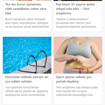
Tez-tez burun qanaması
Kişi beyni 32 yaşına qədər
ciddi xəstəlikdən xəbər verə
inkişaf edə bilər – Yeni
bilər
araşdırma
Burun qanaması əksər hallarda
"Nature Communications"
quru hava, soyuqdəymə, allergiya
jurnalında dərc olunan yeni
və ya burunun güclü təmizlənməsi
araşdırma kişilərdə qərarvermə,
nəticəsində yaranır və təhlükəli
impulsların idarə olunması və risk
olmur. xəbər verir ki, lakin qanama
qiymətləndirilməsinə cavabdeh
tez-tez təkrarlanır, çox olursa və
olan beyin nahiyələrinin orta
ya çətin dayanırsa, mütlə
hesabla 32 yaşına qədər inkişa
Hovuzdan istifadə zamanı ən
Qarın piyinin səbəbi çox
çox edilən səhvlər
yemək deyilmiş
Yay aylarında hovuzlardan
Yeni araşdırma yaş artdıqca piyin
istifadə geniş yayılsa da, gigiyena
niyə əsasən bel və qarın
qaydalarına əməl olunmadıqda
nahiyəsində toplandığını üzə
müxtəlif infeksiyalara yoluxma
çıxarıb. Bir çox insan yaşlandıqca
riski artır. xəbər verir ki, hovuza
çəkisi demək olar ki, dəyişməsə