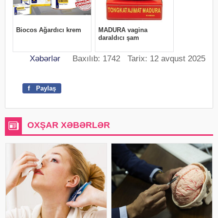
Xəbərlər
Baxılıb: 1742 Tarix: 12 avqust 2025
f
Paylaş
OXŞAR XƏBƏRLƏR