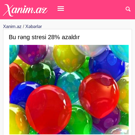
Xanim.az
/
Xəbərlər
Bu rəng stresi 28% azaldır