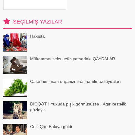
məhsullarına ehtiyacınız yoxdur.
Duz və soda ilə ayaqlarınızı həm
rahatlaya, həm də təravətləndirə
bilərsiniz. xəbər verir ki, çox vax
SEÇILMIŞ YAZILAR
Hakışta
Mükəmməl seks üçün yataqdakı QAYDALAR
Cəfərinin insan orqanizminə inanılmaz faydaları
DİQQƏT ! Yuxuda pişik görmüsüzsə ..Ağır xəstəlik
gözləyir
Ceki Çan Bakıya gəldi