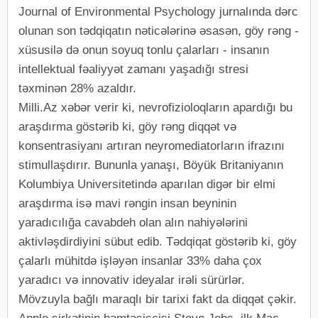
Journal of Environmental Psychology jurnalında dərc
olunan son tədqiqatın nəticələrinə əsasən, göy rəng -
xüsusilə də onun soyuq tonlu çalarları - insanın
intellektual fəaliyyət zamanı yaşadığı stresi
təxminən 28% azaldır.
Milli.Az xəbər verir ki, nevrofizioloqların apardığı bu
araşdırma göstərib ki, göy rəng diqqət və
konsentrasiyanı artıran neyromediatorların ifrazını
stimullaşdırır. Bununla yanaşı, Böyük Britaniyanın
Kolumbiya Universitetində aparılan digər bir elmi
araşdırma isə mavi rəngin insan beyninin
yaradıcılığa cavabdeh olan alın nahiyələrini
aktivləşdirdiyini sübut edib. Tədqiqat göstərib ki, göy
çalarlı mühitdə işləyən insanlar 33% daha çox
yaradıcı və innovativ ideyalar irəli sürürlər.
Mövzuyla bağlı maraqlı bir tarixi fakt da diqqət çəkir.