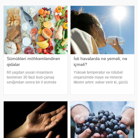
girməzdən əvvəl və çıxdıqdan
də, qarın nahiyəsinin böyüdüyünü
sonra duş qəbul etmək, hovuz
müşahidə edir. Bu isə təkcə esteti
kənarınd
Sümükləri möhkəmləndirən
İsti havalarda nə yeməli, nə
qidalar
içməli?
60 yaşdan yuxarı insanların
Yüksək temperatur və rütubət
təxminən 30 faizi bud-çanaq
orqanizmdə maye və mineral
sınığından sonra bir il ərzində
itkisini artırır. xəbər verir ki, güclü
həyatını itirir. xəbər verir ki, bu
tərləmə nəticəsində yaranan su
səbəbdən sümüklərin
və mineral çatışmazlığı huşun
möhkəmliyini qorumaq və sınıq
itirilməsinə, başgicəllənmə və
riskini azaltmaq üçün kalsium, D
ürəkbulanma kimi hallara səbəb
vitamini, zülal
ol