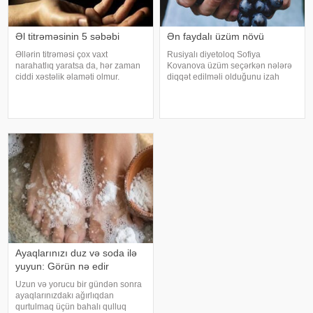
Əl titrəməsinin 5 səbəbi
Ən faydalı üzüm növü
Əllərin titrəməsi çox vaxt
Rusiyalı diyetoloq Sofiya
narahatlıq yaratsa da, hər zaman
Kovanova üzüm seçərkən nələrə
ciddi xəstəlik əlaməti olmur.
diqqət edilməli olduğunu izah
Mütəxəssislərin sözlərinə görə,
edib. -a istinadən xəbər verir ki,
bəzi hallarda bu vəziyyət gündəlik
bu barədə o, AİF.ru nəşrinə
faktorlarla bağlı olur və aradan
müsahibəsində danışıb.
qalxa bilər. Fransız mətbuatın
Mütəxəssis qeyd edib ki, tünd
rəngdə olan üzüm sortlar
Ayaqlarınızı duz və soda ilə
yuyun: Görün nə edir
Uzun və yorucu bir gündən sonra
ayaqlarınızdakı ağırlıqdan
qurtulmaq üçün bahalı qulluq