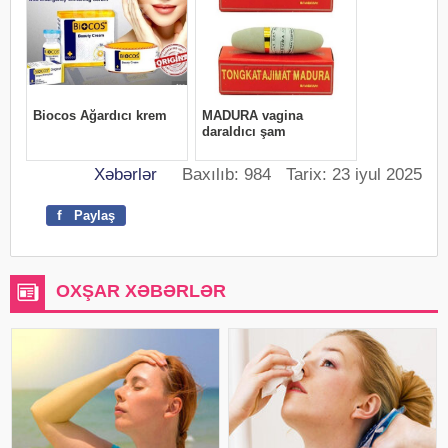
Xəbərlər
Baxılıb: 984 Tarix: 23 iyul 2025
f
Paylaş
OXŞAR XƏBƏRLƏR