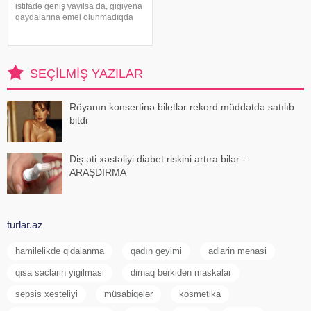
istifadə geniş yayılsa da, gigiyena
qaydalarına əməl olunmadıqda
müxtəlif infeksiyalara yoluxma
riski artır. xəbər verir ki, hovuza
girməzdən əvvəl və çıxdıqdan
sonra duş qəbul etmək, hovuz
SEÇILMIŞ YAZILAR
kənarınd
Röyanın konsertinə biletlər rekord müddətdə satılıb
bitdi
Diş əti xəstəliyi diabet riskini artıra bilər -
ARAŞDIRMA
turlar.az
hamilelikde qidalanma
qadın geyimi
adlarin menasi
qisa saclarin yigilmasi
dirnaq berkiden maskalar
sepsis xesteliyi
müsabiqələr
kosmetika