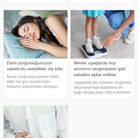
riskini artıra bilər. xəbər verir ki, bu
uğurla əməliyyat edilib. xəbər
barədə Rusiya Səhiyyə
verir ki, hadisədən sonra
Nazirliyinin Milli Kliniki
zərərçəkən Səhiyyə Nazirliyi
Endokrinologiy
Akademik M.A.Topçubaşov adına
Elmi Cərrahiyy
Daim yorğunluğunuzun
Alimlər uşaqlarda boy
səbəbi bu xəstəliklər ola bilər
artımının ləngiməsinin gizli
səbəbini aşkar ediblər
Bəzən yorğunluq normal haldır,
lakin hər gün davam edən
Uşaqlarda boy artımının ləngiməsi
halsızlıq orqanizmdə müəyyən
təkcə qeyri-kafi qidalanma ilə
problemlərin əlaməti ola bilər.
bağlı olmaya bilər. ABŞ-li alimlərin
xəbər verir ki, davamlı
yeni araşdırması göstərib ki,
yorğunluğun səbəbləri arasında
bağırsaq mikrobiomundakı bəzi
qan azlığı, qalxanabənzər vəz
bakteriyalar hələ ana bətnində
xəstəlikləri, şəkərl
olarkən körpənin inkişafın