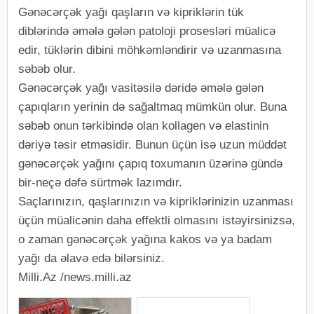
Gənəcərçək yağı qaşların və kipriklərin tük
diblərində əmələ gələn patoloji prosesləri müalicə
edir, tüklərin dibini möhkəmləndirir və uzanmasına
səbəb olur.
Gənəcərçək yağı vasitəsilə dəridə əmələ gələn
çapıqların yerinin də sağaltmaq mümkün olur. Buna
səbəb onun tərkibində olan kollagen və elastinin
dəriyə təsir etməsidir. Bunun üçün isə uzun müddət
gənəcərçək yağını çapıq toxumanın üzərinə gündə
bir-neçə dəfə sürtmək lazımdır.
Saçlarınızın, qaşlarınızın və kipriklərinizin uzanması
üçün müalicənin daha effektli olmasını istəyirsinizsə,
o zaman gənəcərçək yağına kakos və ya badam
yağı da əlavə edə bilərsiniz.
Milli.Az /news.milli.az