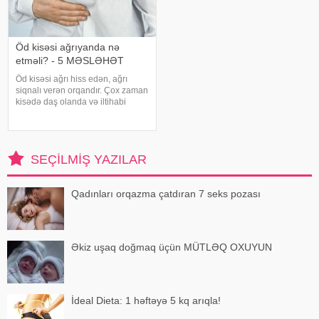
Öd kisəsi ağrıyanda nə
etməli? - 5 MƏSLƏHƏT
Öd kisəsi ağrı hiss edən, ağrı
siqnalı verən orqandır. Çox zaman
kisədə daş olanda və iltihabi
xəstəliklərdə ağrıyır. Kəskin
pristuplarda ilk işiniz təcili yardım
çağırıb, xəstəxanaya çatmaqdır,
bu zaman hətta ağrıkəsic
SEÇILMIŞ YAZILAR
Qadınları orqazma çatdıran 7 seks pozası
Əkiz uşaq doğmaq üçün MÜTLƏQ OXUYUN
İdeal Dieta: 1 həftəyə 5 kq arıqla!