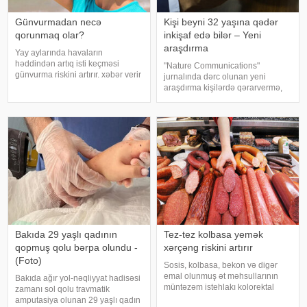
Günvurmadan necə
Kişi beyni 32 yaşına qədər
qorunmaq olar?
inkişaf edə bilər – Yeni
araşdırma
Yay aylarında havaların
həddindən artıq isti keçməsi
"Nature Communications"
günvurma riskini artırır. xəbər verir
jurnalında dərc olunan yeni
ki, xüsusilə uşaqlar, yaşlılar,
araşdırma kişilərdə qərarvermə,
xroniki xəstəliyi olan şəxslər və
impulsların idarə olunması və risk
açıq havada çalışanlar daha
qiymətləndirilməsinə cavabdeh
diqqətli olmalıdırlar.
olan beyin nahiyələrinin orta
Günvurmadan qorunma
hesabla 32 yaşına qədər inkişa
Bakıda 29 yaşlı qadının
Tez-tez kolbasa yemək
qopmuş qolu bərpa olundu -
xərçəng riskini artırır
(Foto)
Sosis, kolbasa, bekon və digər
emal olunmuş ət məhsullarının
Bakıda ağır yol-nəqliyyat hadisəsi
müntəzəm istehlakı kolorektal
zamanı sol qolu travmatik
(yoğun və düz bağırsaq) xərçəngi
amputasiya olunan 29 yaşlı qadın