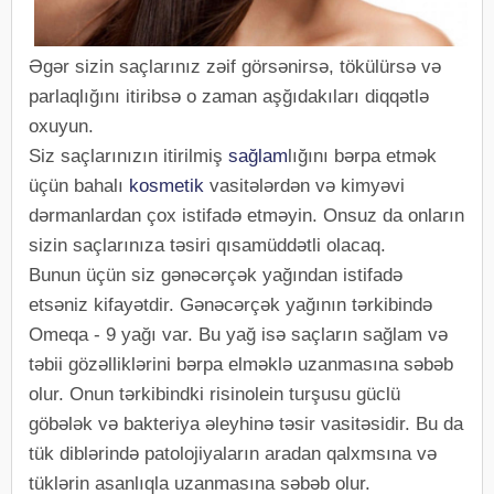
Əgər sizin saçlarınız zəif görsənirsə, tökülürsə və
parlaqlığını itiribsə o zaman aşğıdakıları diqqətlə
oxuyun.
Siz saçlarınızın itirilmiş
sağlam
lığını bərpa etmək
üçün bahalı
kosmetik
vasitələrdən və kimyəvi
dərmanlardan çox istifadə etməyin. Onsuz da onların
sizin saçlarınıza təsiri qısamüddətli olacaq.
Bunun üçün siz gənəcərçək yağından istifadə
etsəniz kifayətdir. Gənəcərçək yağının tərkibində
Omeqa - 9 yağı var. Bu yağ isə saçların sağlam və
təbii gözəlliklərini bərpa elməklə uzanmasına səbəb
olur. Onun tərkibindki risinolein turşusu güclü
göbələk və bakteriya əleyhinə təsir vasitəsidir. Bu da
tük diblərində patolojiyaların aradan qalxmsına və
tüklərin asanlıqla uzanmasına səbəb olur.