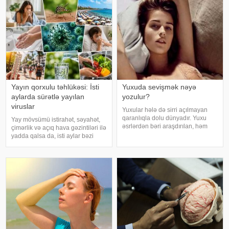
Yayın qorxulu təhlükəsi: İsti
Yuxuda sevişmək nəyə
aylarda sürətlə yayılan
yozulur?
viruslar
Yuxular hələ də sirri açılmayan
qaranlıqla dolu dünyadır. Yuxu
Yay mövsümü istirahət, səyahət,
əsrlərdən bəri araşdırılan, həm
çimərlik və açıq hava gəzintiləri ilə
alimlərin, həm də mistika ilə
yadda qalsa da, isti aylar bəzi
məşğul olanların cavabını tapmaq
virus infeksiyalarının yayılması
istədiyi tapmacadır. Fərqli və
üçün əlverişli şərait yarada bilər.
rəngarəng yuxular bəzən də
Buna səbəb təkcə yüksək
cinsəlikl
temperatur deyil. Açıq havad