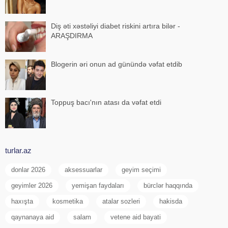
Diş əti xəstəliyi diabet riskini artıra bilər -
ARAŞDIRMA
Blogerin əri onun ad günündə vəfat etdib
Toppuş bacı'nın atası da vəfat etdi
turlar.az
donlar 2026
aksessuarlar
geyim seçimi
geyimler 2026
yemişan faydaları
bürclər haqqında
haxışta
kosmetika
atalar sozleri
hakisda
qaynanaya aid
salam
vetene aid bayati