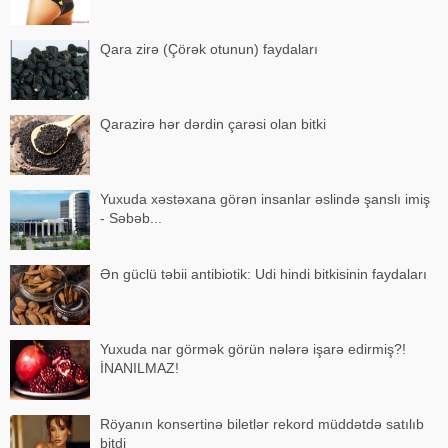
Qara zirə (Çörək otunun) faydaları
Qarazirə hər dərdin çarəsi olan bitki
Yuxuda xəstəxana görən insanlar əslində şanslı imiş
- Səbəb...
Ən güclü təbii antibiotik: Udi hindi bitkisinin faydaları
Yuxuda nar görmək görün nələrə işarə edirmiş?!
İNANILMAZ!
Röyanın konsertinə biletlər rekord müddətdə satılıb
bitdi