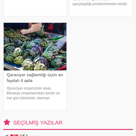
Mütəxəssislərin sözlərinə görə,
qarşılaşdığı problemlərdən biridir.
bəzi hallarda bu vəziyyət gündəlik
Bəzən adi soyuqdəymədən sonra
faktorlarla bağlı olur və aradan
yaranan öskürək həftələrlə davam
qalxa bilər. Fransız mətbuatın
edə bilər. Lakin öskürəyin səbəbi
hər zaman tənəffüs yolu
infeksiyası olmur
Qaraciyər sağlamlığı üçün ən
faydalı 4 qida
Qaraciyər orqanizmin əsas
filtrasiya orqanlarından biridir və
hər gün toksinləri, dərman
qalıqlarını və maddələr
mübadiləsi nəticəsində yaranan
tullantıları emal edir. "Euroonco"
federal ekspert onkologiya
SEÇILMIŞ YAZILAR
klinikalar