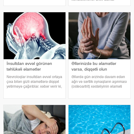
işlədici və yara sağalması üçün
xəstəlikləri olan şəxslər üçün ciddi
istifadə edilən üyüdülmüş və
risk yarada bilər. xəbər verir ki,
preslənmiş kətan toxumlarında
kardioloqların bildirdiyinə görə,
tərli halda qəfil çox soyuq otağ
İnsultdan əvvəl görünən
Əllərinizdə bu əlamətlər
təhlükəli əlamətlər
varsa, diqqətli olun
Nevroloqlar insultdan əvvəl ortaya
Əllərdə gün ərzində davam edən
çıxa bilən gizli əlamətlərə diqqət
ağrı və sərtlik oynaqların aşınması
yetirməyə çağırıblar. xəbər verir ki,
(osteoartrit) xəstəliyinin əlaməti
insult bəzi hallarda qəfil baş
ola bilər. Bu xəstəlik oynaqları
vermir və beyin günlər, hətta
qoruyan qığırdağın zamanla
həftələr əvvəl müəyyən siqnallar
nazilməsi və aşınması nəticəsində
verə bilər. Lakin b
yaranır. xəbər verir ki