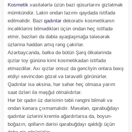
Kosmetik
vasitələrlə üzün bəzi qüsurlarını gizlətmək
mümkündür. Lakin ondan lazımı qaydada istifadə
edilməlidir. Bəzi
qadınlar
dekorativ kosmetikanın
incəliklərini bilmədikləri üçün ondan heç istifadə
etmir, bəziləri də dəblə ayaqlaşmağa tələsərək
üzlərinə həddən artıq rəng çəkirlər.
Azərbaycanda, bəlkə də bütün Şərq ölkələrində
qızlar toy gününə kimi kosmetikadan istifadə
etməzdilər. Axı qızlar onsuz da gəncliyin onlara bəxş
etdiyi sevincdən gözəl və təravətli görünürlər.
Qadınlar isə əksinə, hər səhər heç olmasa yarım
saat özləri ilə məşğul olmalıdırlar.
Hər bir qadın üz dərisinin təbii rəngini bilməli və
ondan kənara çıxmamalıdır. Məsələn, qarabuğdayı
qadınlar üzlərini kremlə ağardırlarsa da, boyun-
boğazın, qolların dərisi qarabuğdayı qaldığı üçün