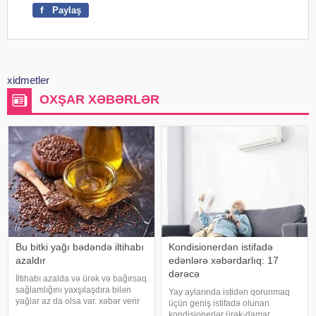
f
Paylaş
xidmetler
OXŞAR XƏBƏRLƏR
Bu bitki yağı bədəndə iltihabı
Kondisionerdən istifadə
azaldır
edənlərə xəbərdarlıq: 17
dərəcə
İltihabı azalda və ürək və bağırsaq
sağlamlığını yaxşılaşdıra bilən
Yay aylarında istidən qorunmaq
yağlar az da olsa var. xəbər verir
üçün geniş istifadə olunan
ki, kətan yağı ənənəvi olaraq
kondisionerlər ürək-damar