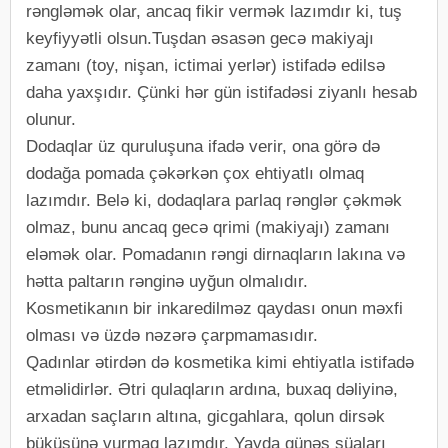
rəngləmək olar, ancaq fikir vermək lazımdır ki, tuş
keyfiyyətli olsun.Tuşdan əsasən gecə makiyajı
zamanı (toy, nişan, ictimai yerlər) istifadə edilsə
daha yaxşıdır. Çünki hər gün istifadəsi ziyanlı hesab
olunur.
Dodaqlar üz quruluşuna ifadə verir, ona görə də
dodağa pomada çəkərkən çox ehtiyatlı olmaq
lazımdır. Belə ki, dodaqlara parlaq rənglər çəkmək
olmaz, bunu ancaq gecə qrimi (makiyajı) zamanı
eləmək olar. Pomadanın rəngi dirnaqların lakına və
hətta paltarın rənginə uyğun olmalıdır.
Kosmetikanın bir inkaredilməz qaydası onun məxfi
olması və üzdə nəzərə çarpmamasıdır.
Qadınlar ətirdən də kosmetika kimi ehtiyatla istifadə
etməlidirlər. Ətri qulaqların ardına, buxaq dəliyinə,
arxadan saçların altına, gicgahlara, qolun dirsək
büküşünə vurmaq lazımdır. Yayda günəş şüaları