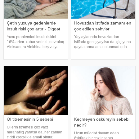
Çətin yuxuya gedənlərdə
Hovuzdan istifadə zamanı ən
insult riski çox artır - Diqqət
çox edilən səhvlər
Yuxu problemləri insult riskini
Yay aylarında hovuzlardan
16% artırır. xəbər verir ki, nevroloq
istifadə geniş yayılsa da, gigiyena
Aleksandra Alekhina beş və ya
qaydalarına əməl olunmadıqda
daha çox yuxu pozğunluğu
müxtəlif infeksiyalara yoluxma
simptomundan əziyyət çəkən
riski artır. xəbər verir ki, hovuza
insanlarda insult riskinin ikiqat
girməzdən əvvəl və çıxdıqdan
artdığını deyib. İnsult ciddi və
sonra duş qəbul etmək, hovuz
həyat
kənarınd
Əl titrəməsinin 5 səbəbi
Keçməyən öskürəyin səbəbi
nədir?
Əllərin titrəməsi çox vaxt
narahatlıq yaratsa da, hər zaman
Uzun müddət davam edən
ciddi xəstəlik əlaməti olmur.
öskürək bir çox insanın