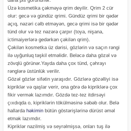
daha pis görünürlər.
Üzə kosmetika çəkməyə qrim deyilir. Qrim 2 cür
olur: gecə və gündüz qrimi. Gündüz qrimi bir qədər
açıq, nəzəri cəlb etməyən, gecə qrimi isə bir qədər
tünd olur və tez nəzərə çarpır (toya, nişana,
ictimaiyerlərə gedərkən çəkilən qrim).
Çəkilən kosmetka üz dərisi, gözlərin və saçın rəngi
ilə uyğunluq təşkil etməlidir. Beləcə daha gözəl və
zövqlü görünər.Yayda daha çox tünd, çəhrayı
rənglərə üstünlük verilir.
Gözəl gözlər sifətin yaraşıdır. Gözlərə gözəlliyi isə
kipriklər və qaşlar verir, ona görə də kipriklərə çox
fikir vermək lazımdır. Gözdə tez-tez itdirsəyi
çıxdıqda o, kipriklərin tökülməsinə səbəb olur. Belə
hallarda
həkimin
bütün göstərişlərinə dürüst əməl
etmək lazımdır.
Kipriklər nazilmiş və seyrəlmişsə, onları tuş ilə