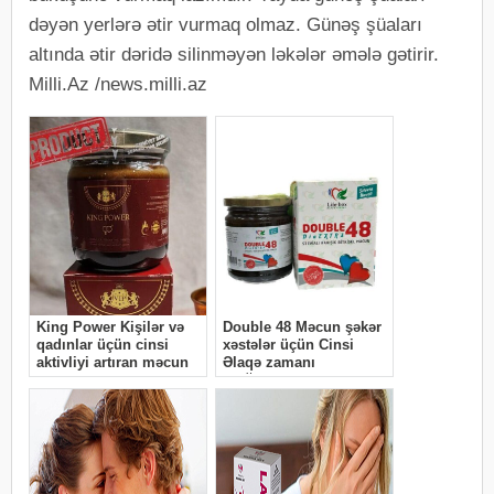
dəyən yerlərə ətir vurmaq olmaz. Günəş şüaları
altında ətir dəridə silinməyən ləkələr əmələ gətirir.
Milli.Az /news.milli.az