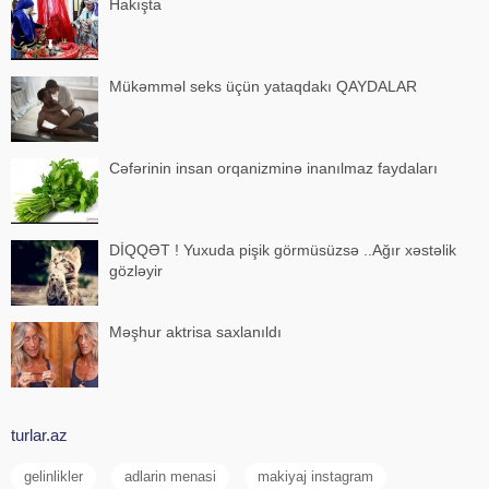
Hakışta
Mükəmməl seks üçün yataqdakı QAYDALAR
Cəfərinin insan orqanizminə inanılmaz faydaları
DİQQƏT ! Yuxuda pişik görmüsüzsə ..Ağır xəstəlik
gözləyir
Məşhur aktrisa saxlanıldı
turlar.az
gelinlikler
adlarin menasi
makiyaj instagram