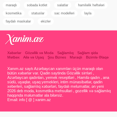
maraqlı
sobada kotlet
salatlar
hamiləlik həftələri
kosmetika
statuslar
sac modelleri
layla
faydalı maskalar
ekizler
Xəbərlər
Gözəllik və Moda
Sağlamlıq
Sağlam qida
Mətbəx
Ailə və Uşaq
Şou Biznes
Maraqlı
Bizimlə Əlaqə
Xanım.az saytı Azərbaycan xanımları üçün maraqlı olan
bütün xəbərlər var. Qadin saytinda Gözəllik sirrləri ,
Azərbaycan qadınları, yemek reseptləri , Hamilə qadın , ana
südü, uşaqlar, uşaq yemekleri, intim münasibətlər, qadin
xeberleri, sağlamlıq xəbərləri, faydalı melumatlar, ən yeni
2026 deb moda, kosmetika mehsullari , gozellik və sağlamlıq
haqqında məlumatlar ala bilərsiz.
Email: info [ @ ] xanim.az