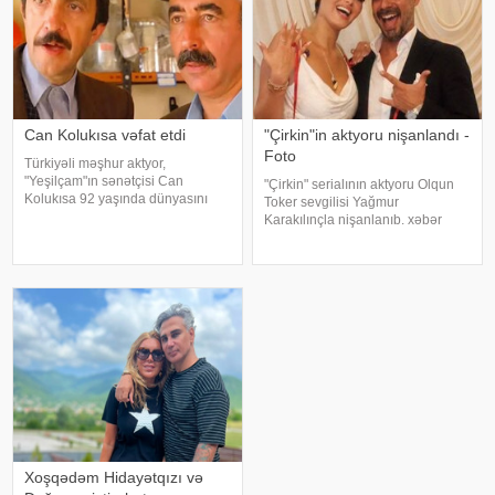
Can Kolukısa vəfat etdi
"Çirkin"in aktyoru nişanlandı -
Foto
Türkiyəli məşhur aktyor,
"Yeşilçam"ın sənətçisi Can
"Çirkin" serialının aktyoru Olqun
Kolukısa 92 yaşında dünyasını
Toker sevgilisi Yağmur
dəyişib. xəbər verir ki, bu haqda
Karakılınçla nişanlanıb. xəbər
Türkiyə KİV məlumat yayıb. Aktyor
verir ki, aktyor sevgilisini Bursada
"Kapıcılar Kralı", "Züğürt Ağa",
yaşayan ailəsindən istəyib. Tokeri
"Selamsı
bu özəl günündə həmkarları Diren
Polatoğulları və Mustaf
Xoşqədəm Hidayətqızı və