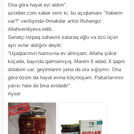
Ona görə həyət evi aldım".
azxeber.com xəbər verir ki, bu açıqlamanı "Xəbərin
var?" verilişində Əməkdar artist Ruhəngiz
Allahverdiyeva edib.
Sənətçi torpaq sahəsini sataraq oğlu və özü üçün
ayrı evlər aldığını deyib:
"Uşaqlarımın hamısına ev almışam. Allaha şükür
küçədə, bayırda qalmamışıq. Mənim 6 ədəd, 6 qapılı
dolabım var, geyimlərim yenə də ora sığışmır. Ona
görə özüm də həyət evinə köçmüşəm. Paltarlarımın
yarısı hələ də bina evidədir".
Aysel