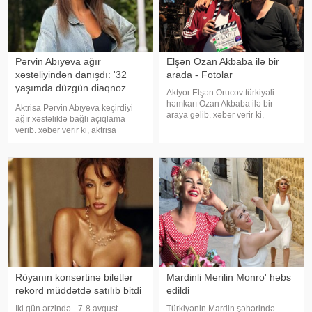
Pərvin Abıyeva ağır
Elşən Ozan Akbaba ilə bir
xəstəliyindən danışdı: '32
arada - Fotolar
yaşımda düzgün diaqnoz
Aktyor Elşən Orucov türkiyəli
qoyuldu
həmkarı Ozan Akbaba ilə bir
Aktrisa Pərvin Abıyeva keçirdiyi
araya gəlib. xəbər verir ki,
ağır xəstəliklə bağlı açıqlama
sənətçilər "Çırak 2" serialının
verib. xəbər verir ki, aktrisa
çəkiliş meydançasında
axlorhidriya xəstəliyindən əziyyət
görüşüblər. Ekran işində rol alan
çəkdiyini və uzun illər düzgün
Elşən layihənin birinci hissəsində
diaqnoz qoyula bilmədiyini
d
bildirib. "Bu əməliyyat
Azərbaycand
Röyanın konsertinə biletlər
Mardinli Merilin Monro' həbs
rekord müddətdə satılıb bitdi
edildi
İki gün ərzində - 7-8 avqust
Türkiyənin Mardin şəhərində