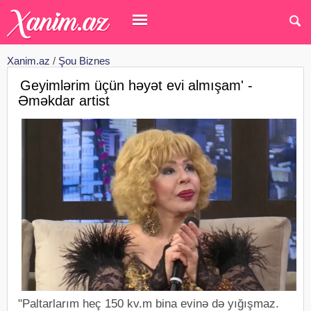
Xanim.az
/
Şou Biznes
Geyimlərim üçün həyət evi almışam' -
Əməkdar artist
"Paltarlarım heç 150 kv.m bina evinə də yığışmaz.