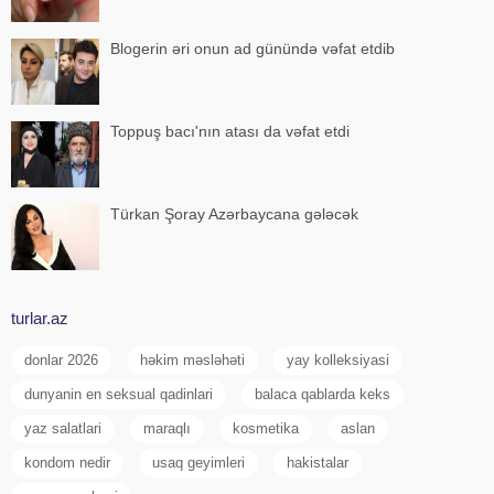
Blogerin əri onun ad günündə vəfat etdib
Toppuş bacı'nın atası da vəfat etdi
Türkan Şoray Azərbaycana gələcək
turlar.az
donlar 2026
həkim məsləhəti
yay kolleksiyasi
dunyanin en seksual qadinlari
balaca qablarda keks
yaz salatlari
maraqlı
kosmetika
aslan
kondom nedir
usaq geyimleri
hakistalar