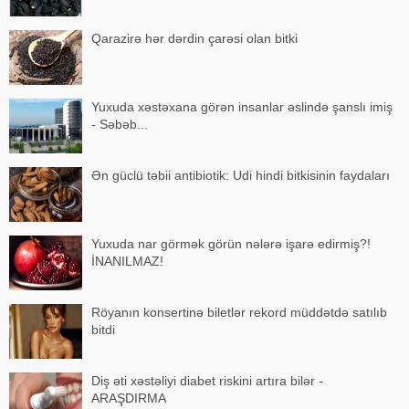
Qarazirə hər dərdin çarəsi olan bitki
Yuxuda xəstəxana görən insanlar əslində şanslı imiş
- Səbəb...
Ən güclü təbii antibiotik: Udi hindi bitkisinin faydaları
Yuxuda nar görmək görün nələrə işarə edirmiş?!
İNANILMAZ!
Röyanın konsertinə biletlər rekord müddətdə satılıb
bitdi
Diş əti xəstəliyi diabet riskini artıra bilər -
ARAŞDIRMA