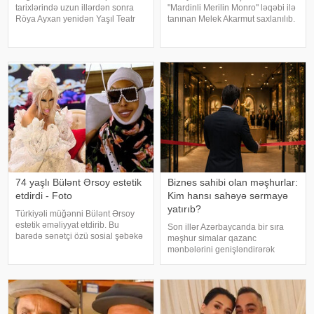
tarixlərində uzun illərdən sonra
"Mardinli Merilin Monro" ləqəbi ilə
Röya Ayxan yenidən Yaşıl Teatr
tanınan Melek Akarmut saxlanılıb.
səhnəsində solo konsert proqramı
50 yaşlı Melek Akarmutun sosial
ilə çıxış edəcək. Sənətçinin
media hesabında 15 iyul 2016-cı
konsertinə böyük maraq göstərilib
il çevriliş cəhdi ilə bağlı cinayət
və biletlər qısa zamanda tamamil
tərkibli olduğ
74 yaşlı Bülənt Ərsoy estetik
Biznes sahibi olan məşhurlar:
etdirdi - Foto
Kim hansı sahəyə sərmayə
yatırıb?
Türkiyəli müğənni Bülənt Ərsoy
estetik əməliyyat etdirib. Bu
Son illər Azərbaycanda bir sıra
barədə sənətçi özü sosial şəbəkə
məşhur simalar qazanc
hesabında məlumat verib. 74 yaşlı
mənbələrini genişləndirərək
ifaçı əməliyyatdan sonra
müxtəlif sahələrə sərmayə
paylaşdığı fotoya bunları qeyd
yatırırlar. Onların arasında
edib:. "Hörmətli izləyicilərim
restoran, kafe, geyim, gözəllik və
qida sektorunda fəaliyyət
göstərən, öz adları il