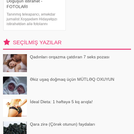
Doğuşun istirahət -
FOTOLARI
Tanınmış teleaparıcı, əməkdar
jurnalist Xoşqədəm Hidayətqızı
istirahətdən ailə fotolarını
paylaşıb. xəbər verir ki, o fotolara
"bizim komanda ən yaxşıdır"
başlığını yazıb. Fotolar böyük
SEÇILMIŞ YAZILAR
maraqla qarşılanıb. Həmi
Qadınları orqazma çatdıran 7 seks pozası
Əkiz uşaq doğmaq üçün MÜTLƏQ OXUYUN
İdeal Dieta: 1 həftəyə 5 kq arıqla!
Qara zirə (Çörək otunun) faydaları