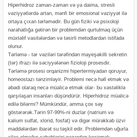
Hiperhidroz zaman-zaman və ya daima, stresli
vəziyyətlərdə artan, mənfi bir emosional vəziyyət ilə
ortaya çıxan tərləmədir. Bu gün fiziki və psixoloji
narahatlığa gətirən bir problemdən qurtulmaq üçün
müxtəlif vasitələrdən və təsirli metodlardan istifadə
olunur.
Tərləmə - tər vəziləri tərəfindən mayeşəkilli sekretin
(tər) ifrazı ilə səciyyələnən fizioloji prosesdir.
Tərləmə prosesi orqanizmi hipertermiyadan qoruyur,
homeostazı tənzimləyir. Problemi necə həll etmək və
əbədi olaraq necə müalicə etmək olar- bu xəstəliklə
qarşılaşan insanları düşündürür. Hiperhidroz müalicə
edilə bilərmi? Mümkündür, amma çox səy
göstərərək.Tərin 97-99%-ni duzlar (natrium və
kalium sulfat, xlorid, fosfat) və digər mürəkkəb üzvi
maddələrdən ibarət su təşkil edir. Problemdən uğurla