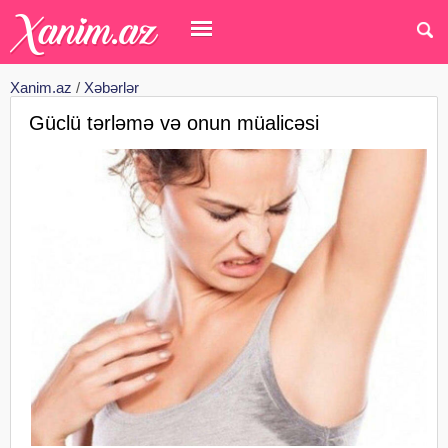
Xanim.az
/
Xəbərlər
Güclü tərləmə və onun müalicəsi