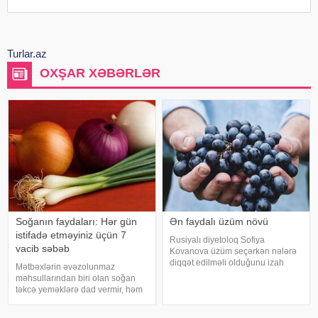
Turlar.az
OXŞAR XƏBƏRLƏR
Soğanın faydaları: Hər gün
Ən faydalı üzüm növü
istifadə etməyiniz üçün 7
Rusiyalı diyetoloq Sofiya
vacib səbəb
Kovanova üzüm seçərkən nələrə
diqqət edilməli olduğunu izah
Mətbəxlərin əvəzolunmaz
edib. -a istinadən xəbər verir ki,
məhsullarından biri olan soğan
bu barədə o, AİF.ru nəşrinə
təkcə yeməklərə dad vermir, həm
müsahibəsində danışıb.
də sağlamlıq üçün çoxsaylı
Mütəxəssis qeyd edib ki, tünd
faydaları ilə seçilir. xəbər verir ki,