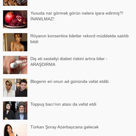
Yuxuda nar görmək görün nələrə işarə edirmiş?!
İNANILMAZ!
Röyanın konsertinə biletlər rekord müddətdə satılıb
bitdi
Diş əti xəstəliyi diabet riskini artıra bilər -
ARAŞDIRMA
Blogerin əri onun ad günündə vəfat etdib
Toppuş bacı'nın atası da vəfat etdi
Türkan Şoray Azərbaycana gələcək