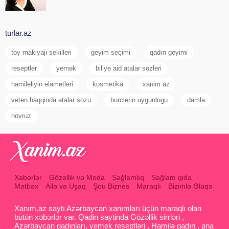
turlar.az
toy makiyaji sekilleri
geyim seçimi
qadın geyimi
reseptler
yemək
biliye aid atalar sozleri
hamileliyin elametleri
kosmetika
xanim az
veten haqqinda atalar sozu
burclerin uygunlugu
damla
novruz
Xəbərlər
Gözəllik və Moda
Sağlamlıq
Sağlam qida
Mətbəx
Ailə və Uşaq
Şou Biznes
Maraqlı
Bizimlə Əlaqə
Xanım.az saytı Azərbaycan xanımları üçün maraqlı olan
bütün xəbərlər var. Qadin saytinda Gözəllik sirrləri ,
Azərbaycan qadınları, yemek reseptləri , Hamilə qadın , ana