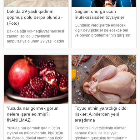
Bakıda 29 yaşlı qadının
Sağlam onurğa üçün
qopmuş qolu bərpa olundu -
mütəxəssisdən tövsiyələr
(Foto)
Gündəlik vərdişlərdə ediləcək
kiçik dəyişikliklər gələcəkdə bel
Bakıda ağır yol-nəqliyyat hadisəsi
və boyun problemlərinin qarşısını
zamanı sol qolu travmatik
almağa kömək edə bilər. xəbər
amputasiya olunan 29 yaşlı qadın
verir ki, türkiyəli professor Turgut
uğurla əməliyyat edilib. xəbər
Akgülün sözlərinə görə, düzgün
verir ki, hadisədən sonra
duruş onurğanın sağlam
zərərçəkən Səhiyyə Nazirliyi
qalmasınd
Akademik M.A.Topçubaşov adına
Elmi Cərrahiyy
Yuxuda nar görmək görün
Toyuq ətinin yaratdığı ciddi
nələrə işarə edirmiş?!
risklər: Alimlərdən yeni
İNANILMAZ!
araşdırma
Yuxuda nar görmək qadın üçün
Oksford Universitetinin alimləri
ziyarət və mücevherata, kişi üçün
sənaye üsulu ilə fəaliyyət
də övlada, dövlət məmurları üçün
göstərən quşçuluq fermalarının