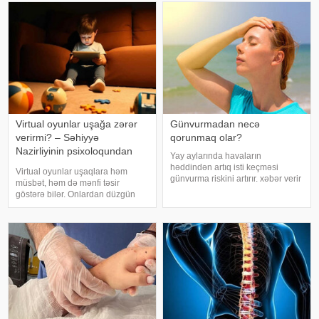
rəngdə olan üzüm sortlar
tərkibindəki vitaminlər, minerallar
və antioksidantlar sayəsində soğa
Virtual oyunlar uşağa zərər
Günvurmadan necə
verirmi? – Səhiyyə
qorunmaq olar?
Nazirliyinin psixoloqundan
Yay aylarında havaların
tövsiyələr
həddindən artıq isti keçməsi
Virtual oyunlar uşaqlara həm
günvurma riskini artırır. xəbər verir
müsbət, həm də mənfi təsir
ki, xüsusilə uşaqlar, yaşlılar,
göstərə bilər. Onlardan düzgün
xroniki xəstəliyi olan şəxslər və
rejimdə istifadə edildikdə zehni
açıq havada çalışanlar daha
inkişafı dəstəkləsə də, həddindən
diqqətli olmalıdırlar.
artıq oynanılması fiziki və psixoloji
Günvurmadan qorunma
problemlərə səbəb ola bilər