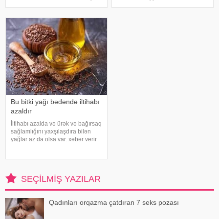
terfie, zabitlər üçün əmrlərinin
təhlükəli bakteriyaların yayılması
keçməsinə, kəndli üçün oktyabr
baxımından ciddi risk daşıya
bərəkətinə, tacir üçün çox quru,
biləcəyini bildiriblər. xəbər verir ki,
xalq üçün yaxşı bir idarəy
araşdırma zamanı son 45 i
Bu bitki yağı bədəndə iltihabı
azaldır
İltihabı azalda və ürək və bağırsaq
sağlamlığını yaxşılaşdıra bilən
yağlar az da olsa var. xəbər verir
ki, kətan yağı ənənəvi olaraq
işlədici və yara sağalması üçün
istifadə edilən üyüdülmüş və
preslənmiş kətan toxumlarında
SEÇILMIŞ YAZILAR
Qadınları orqazma çatdıran 7 seks pozası