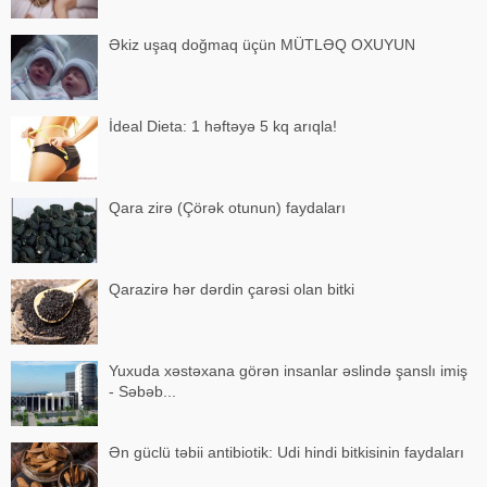
Əkiz uşaq doğmaq üçün MÜTLƏQ OXUYUN
İdeal Dieta: 1 həftəyə 5 kq arıqla!
Qara zirə (Çörək otunun) faydaları
Qarazirə hər dərdin çarəsi olan bitki
Yuxuda xəstəxana görən insanlar əslində şanslı imiş
- Səbəb...
Ən güclü təbii antibiotik: Udi hindi bitkisinin faydaları