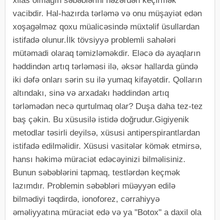
xilas olmağın səbəblərini nəzərdən keçirmək
vacibdir. Hal-hazırda tərləmə və onu müşayiət edən
xoşagəlməz qoxu müalicəsində müxtəlif üsullardan
istifadə olunur.İlk tövsiyyə problemli sahələri
mütəmadi olaraq təmizləməkdir. Eləcə də ayaqların
həddindən artıq tərləməsi ilə, əksər hallarda gündə
iki dəfə onları sərin su ilə yumaq kifayətdir. Qolların
altındakı, sinə və arxadakı həddindən artıq
tərləmədən necə qurtulmaq olar? Duşa daha tez-tez
baş çəkin. Bu xüsusilə istidə doğrudur.Gigiyenik
metodlar təsirli deyilsə, xüsusi antiperspirantlardan
istifadə edilməlidir. Xüsusi vasitələr kömək etmirsə,
hansı həkimə müraciət edəcəyinizi bilməlisiniz.
Bunun səbəblərini tapmaq, testlərdən keçmək
lazımdır. Problemin səbəbləri müəyyən edilə
bilmədiyi təqdirdə, ionoforez, cərrahiyyə
əməliyyatına müraciət edə və ya "Botox" a daxil ola