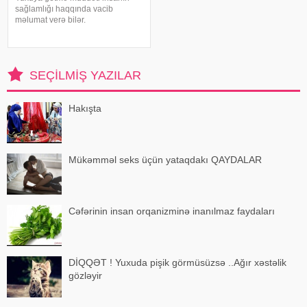
sağlamlığı haqqında vacib
məlumat verə bilər.
Mütəxəssislərin fikrincə, ideal vaxt
10-20 dəqiqədir. xəbər verir ki,
davranış yönümlü yuxu təbabəti
üzrə mütəxəssis Mişel Drerupun
SEÇILMIŞ YAZILAR
sözlərinə görə
Hakışta
Mükəmməl seks üçün yataqdakı QAYDALAR
Cəfərinin insan orqanizminə inanılmaz faydaları
DİQQƏT ! Yuxuda pişik görmüsüzsə ..Ağır xəstəlik
gözləyir