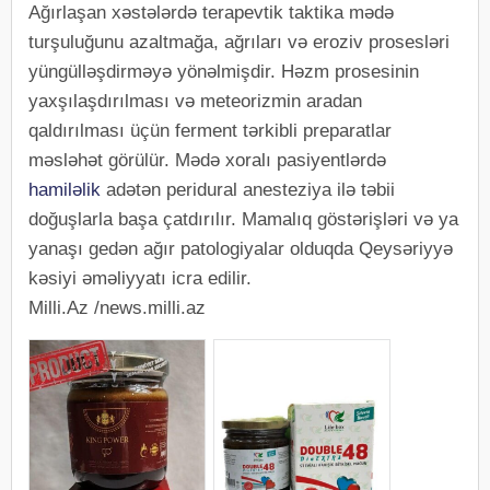
Ağırlaşan xəstələrdə terapevtik taktika mədə
turşuluğunu azaltmağa, ağrıları və eroziv prosesləri
yüngülləşdirməyə yönəlmişdir. Həzm prosesinin
yaxşılaşdırılması və meteorizmin aradan
qaldırılması üçün ferment tərkibli preparatlar
məsləhət görülür. Mədə xoralı pasiyentlərdə
hamiləlik
adətən peridural anesteziya ilə təbii
doğuşlarla başa çatdırılır. Mamalıq göstərişləri və ya
yanaşı gedən ağır patologiyalar olduqda Qeysəriyyə
kəsiyi əməliyyatı icra edilir.
Milli.Az /news.milli.az