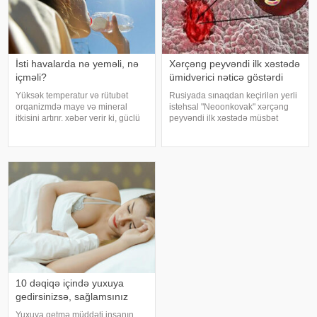
İsti havalarda nə yeməli, nə
Xərçəng peyvəndi ilk xəstədə
içməli?
ümidverici nəticə göstərdi
Yüksək temperatur və rütubət
Rusiyada sınaqdan keçirilən yerli
orqanizmdə maye və mineral
istehsal "Neoonkovak" xərçəng
itkisini artırır. xəbər verir ki, güclü
peyvəndi ilk xəstədə müsbət
tərləmə nəticəsində yaranan su
immunoloji reaksiya yaradıb.
və mineral çatışmazlığı huşun
xəbər verir ki, bu barədə
itirilməsinə, başgicəllənmə və
Rusiyanın Milli Elmi-Tədqiqat
ürəkbulanma kimi hallara səbəb
Epidemiologiya və Mikrobiologiya
ol
Mərkəzini
10 dəqiqə içində yuxuya
gedirsinizsə, sağlamsınız
Yuxuya getmə müddəti insanın