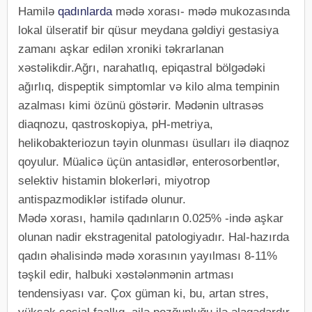
Hamilə
qadınlarda
mədə xorası- mədə mukozasında
lokal ülseratif bir qüsur meydana gəldiyi gestasiya
zamanı aşkar edilən xroniki təkrarlanan
xəstəlikdir.Ağrı, narahatlıq, epiqastral bölgədəki
ağırlıq, dispeptik simptomlar və kilo alma tempinin
azalması kimi özünü göstərir. Mədənin ultrasəs
diaqnozu, qastroskopiya, pH-metriya,
helikobakteriozun təyin olunması üsulları ilə diaqnoz
qoyulur. Müalicə üçün antasidlər, enterosorbentlər,
selektiv histamin blokerləri, miyotrop
antispazmodiklər istifadə olunur.
Mədə xorası, hamilə qadınların 0.025% -ində aşkar
olunan nadir ekstragenital patologiyadır. Hal-hazırda
qadın əhalisində mədə xorasının yayılması 8-11%
təşkil edir, halbuki xəstələnmənin artması
tendensiyası var. Çox güman ki, bu, artan stres,