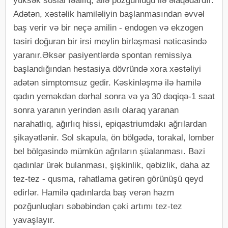
yüksək sosial fəallıq, ailə pozğunluğu ilə əlaqədardır.
Adətən, xəstəlik hamiləliyin başlanmasından əvvəl
baş verir və bir neçə amilin - endogen və ekzogen
təsiri doğuran bir irsi meylin birləşməsi nəticəsində
yaranır.Əksər pasiyentlərdə spontan remissiya
başlandığından hestasiya dövründə xora xəstəliyi
adətən simptomsuz gedir. Kəskinləşmə ilə hamilə
qadın yeməkdən dərhal sonra və ya 30 dəqiqə-1 saat
sonra yaranın yerindən asılı olaraq yaranan
narahatlıq, ağırlıq hissi, epiqastriumdakı ağrılardan
şikayətlənir. Sol skapula, ön bölgədə, torakal, lomber
bel bölgəsində mümkün ağrıların şüalanması. Bəzi
qadınlar ürək bulanması, şişkinlik, qəbizlik, daha az
tez-tez - qusma, rahatlama gətirən görünüşü qeyd
edirlər. Hamilə qadınlarda baş verən həzm
pozğunluqları səbəbindən çəki artımı tez-tez
yavaşlayır.