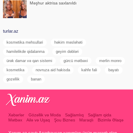
Məşhur aktrisa saxlanıldı
turlar.az
kosmetika mehsullari
həkim məsləhəti
hamilelikde qidalanma
geyim dəbləri
ürək damar və qan sistemi
gürcü mətbəxi
merlin monro
kosmetika
novruza aid hakisda
kahfe fali
bayatı
gozellik
banan
Xəbərlər
Gözəllik və Moda
Sağlamlıq
Sağlam qida
Mətbəx
Ailə və Uşaq
Şou Biznes
Maraqlı
Bizimlə Əlaqə
Xanım.az saytı Azərbaycan xanımları üçün maraqlı olan