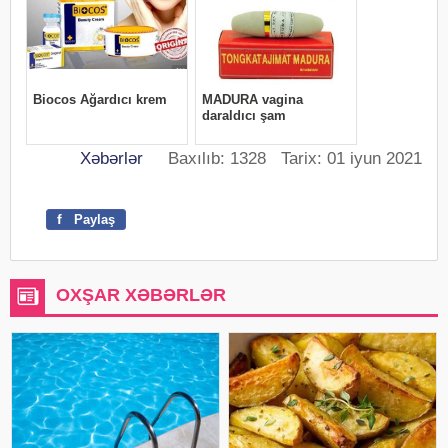
Xəbərlər
Baxılıb: 1328 Tarix: 01 iyun 2021
f
Paylaş
OXŞAR XƏBƏRLƏR