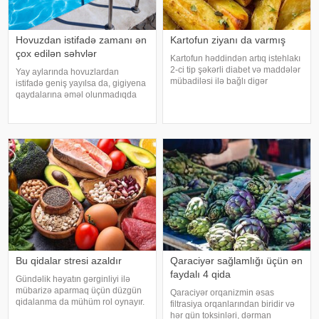
Hovuzdan istifadə zamanı ən
Kartofun ziyanı da varmış
çox edilən səhvlər
Kartofun həddindən artıq istehlakı
2-ci tip şəkərli diabet və maddələr
Yay aylarında hovuzlardan
mübadiləsi ilə bağlı digər
istifadə geniş yayılsa da, gigiyena
pozğunluqların yaranma riskini
qaydalarına əməl olunmadıqda
artıra bilər. Bu nəticəyə kartofun
müxtəlif infeksiyalara yoluxma
sağlamlığa təsirini araşdıran
riski artır. xəbər verir ki, hovuza
yapon alimləri gəliblər. -
girməzdən əvvəl və çıxdıqdan
sonra duş qəbul etmək, hovuz
kənarınd
Bu qidalar stresi azaldır
Qaraciyər sağlamlığı üçün ən
faydalı 4 qida
Gündəlik həyatın gərginliyi ilə
mübarizə aparmaq üçün düzgün
Qaraciyər orqanizmin əsas
qidalanma da mühüm rol oynayır.
filtrasiya orqanlarından biridir və
axşam.az-a istinadən bildirir
hər gün toksinləri, dərman