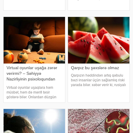
ki, orqanizmin kifayət qədər
qalıqlarını və maddələr
vitamin və mineral alması stressin
mübadiləsi nəticəsində yaranan
təsirlərini azaltmağa kömək edə
tullantıları emal edir. "Euroonco"
bilər
federal ekspert onkologiya
klinikalar
Virtual oyunlar uşağa zərər
Qarpız bu şəxslərə olmaz
verirmi? – Səhiyyə
Qarpızın həddindən artıq qəbulu
Nazirliyinin psixoloqundan
bəzi insanlar üçün sağlamlıq riski
tövsiyələr
yarada bilər. xəbər verir ki, rusiyalı
Virtual oyunlar uşaqlara həm
diyetoloq Olqa Yamilovanın
müsbət, həm də mənfi təsir
sözlərinə görə, xüsusilə böyrək və
göstərə bilər. Onlardan düzgün
şəkərli diabet xəstələri bu
rejimdə istifadə edildikdə zehni
meyvəni ehtiyatla istehla
inkişafı dəstəkləsə də, həddindən
artıq oynanılması fiziki və psixoloji
problemlərə səbəb ola bilər