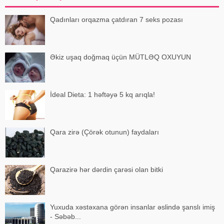
Qadınları orqazma çatdıran 7 seks pozası
Əkiz uşaq doğmaq üçün MÜTLƏQ OXUYUN
İdeal Dieta: 1 həftəyə 5 kq arıqla!
Qara zirə (Çörək otunun) faydaları
Qarazirə hər dərdin çarəsi olan bitki
Yuxuda xəstəxana görən insanlar əslində şanslı imiş
- Səbəb...