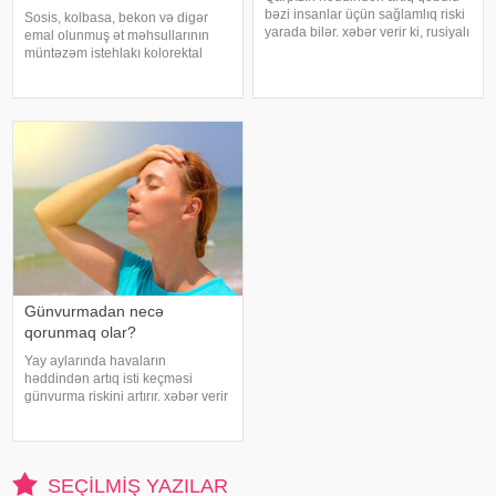
bəzi insanlar üçün sağlamlıq riski
Sosis, kolbasa, bekon və digər
yarada bilər. xəbər verir ki, rusiyalı
emal olunmuş ət məhsullarının
diyetoloq Olqa Yamilovanın
müntəzəm istehlakı kolorektal
sözlərinə görə, xüsusilə böyrək və
(yoğun və düz bağırsaq) xərçəngi
şəkərli diabet xəstələri bu
riskini artıra bilər. xəbər verir ki, bu
meyvəni ehtiyatla istehla
barədə Rusiya Səhiyyə
Nazirliyinin Milli Kliniki
Endokrinologiy
Günvurmadan necə
qorunmaq olar?
Yay aylarında havaların
həddindən artıq isti keçməsi
günvurma riskini artırır. xəbər verir
ki, xüsusilə uşaqlar, yaşlılar,
xroniki xəstəliyi olan şəxslər və
açıq havada çalışanlar daha
diqqətli olmalıdırlar.
SEÇILMIŞ YAZILAR
Günvurmadan qorunma