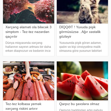
Xərçəng əlaməti ola biləcək 3
DİQQƏT ! Yuxuda pişik
simptom - Tez-tez nəzərdən
görmüsüzsə ..Ağır xəstəlik
qaçırılır
gözləyir
Dünya miqyasında xərçəng
Yuxusunda pişik görən adamın,
hallarının sayının artması bir daha
qadın və kişi cinsiyyətinə malik
erkən diaqnozun və bədənin incə
olmasına görə yuxunun təbirləri
xəbərdarlıq əlamətlərinin düzgün
dəyişir. Əgər bu yuxunu görən
şərh edilməsinin vacibliyini
adam bir kişisə, bu kişinin normal
vurğulayır. Məşhur inancın əksinə
həyatında diqqətsiz bir şəxsiyyətə
olaraq, xərçəng növləri həmişə
sahib olduğu, ətrafındak
ağı
Tez-tez kolbasa yemək
Qarpız bu şəxslərə olmaz
xərçəng riskini artırır
Qarpızın həddindən artıq qəbulu