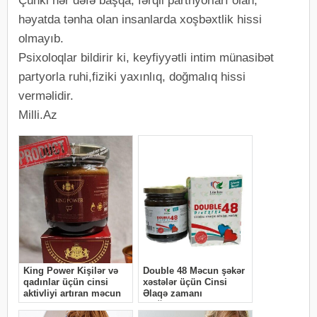
Çünki hər dəfə başqa, fərqli partnyorları olan,
həyatda tənha olan insanlarda xoşbəxtlik hissi
olmayıb.
Psixoloqlar bildirir ki, keyfiyyətli intim münasibət
partyorla ruhi,fiziki yaxınlıq, doğmalıq hissi
verməlidir.
Milli.Az