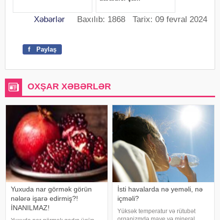
Xəbərlər
Baxılıb: 1868 Tarix: 09 fevral 2024
f
Paylaş
OXŞAR XƏBƏRLƏR
Yuxuda nar görmək görün
İsti havalarda nə yeməli, nə
nələrə işarə edirmiş?!
içməli?
İNANILMAZ!
Yüksək temperatur və rütubət
orqanizmdə maye və mineral