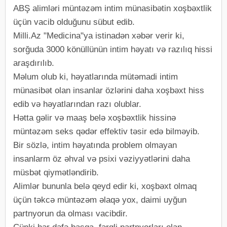
ABŞ alimləri müntəzəm intim münasibətin xoşbəxtlik
üçün vacib olduğunu sübut edib.
Milli.Az "Medicina"ya istinadən xəbər verir ki,
sorğuda 3000 könüllünün intim həyatı və razılıq hissi
araşdırılıb.
Məlum olub ki, həyatlarında mütəmadi intim
münasibət olan insanlar özlərini daha xoşbəxt hiss
edib və həyatlarından razı olublar.
Hətta gəlir və maaş belə xoşbəxtlik hissinə
müntəzəm seks qədər effektiv təsir edə bilməyib.
Bir sözlə, intim həyatında problem olmayan
insanlarm öz əhval və psixi vəziyyətlərini daha
müsbət qiymətləndirib.
Alimlər bununla belə qeyd edir ki, xoşbəxt olmaq
üçün təkcə müntəzəm əlaqə yox, daimi uyğun
partnyorun da olması vacibdir.