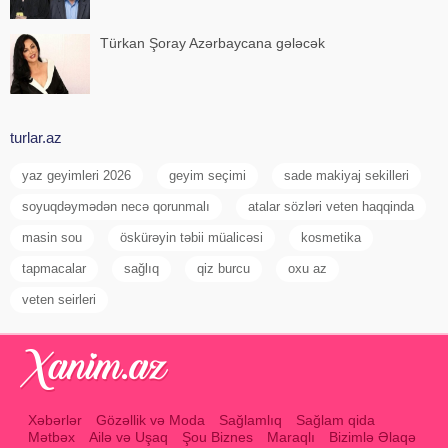
Türkan Şoray Azərbaycana gələcək
turlar.az
yaz geyimleri 2026
geyim seçimi
sade makiyaj sekilleri
soyuqdəymədən necə qorunmalı
atalar sözləri veten haqqinda
masin sou
öskürəyin təbii müalicəsi
kosmetika
tapmacalar
sağlıq
qiz burcu
oxu az
veten seirleri
Xəbərlər
Gözəllik və Moda
Sağlamlıq
Sağlam qida
Mətbəx
Ailə və Uşaq
Şou Biznes
Maraqlı
Bizimlə Əlaqə