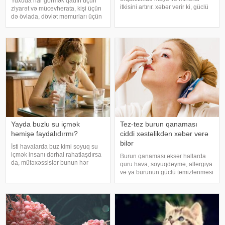
Yuxuda nar görmək qadın üçün
itkisini artırır. xəbər verir ki, güclü
ziyarət və mücevherata, kişi üçün
tərləmə nəticəsində yaranan su
də övlada, dövlət məmurları üçün
və mineral çatışmazlığı huşun
terfie, zabitlər üçün əmrlərinin
itirilməsinə, başgicəllənmə və
keçməsinə, kəndli üçün oktyabr
ürəkbulanma kimi hallara səbəb
bərəkətinə, tacir üçün çox quru,
ol
xalq üçün yaxşı bir idarəy
Yayda buzlu su içmək
Tez-tez burun qanaması
həmişə faydalıdırmı?
ciddi xəstəlikdən xəbər verə
bilər
İsti havalarda buz kimi soyuq su
içmək insanı dərhal rahatlaşdırsa
Burun qanaması əksər hallarda
da, mütəxəssislər bunun hər
quru hava, soyuqdəymə, allergiya
zaman ən yaxşı seçim olmadığını
və ya burunun güclü təmizlənməsi
bildirirlər. xəbər verir ki, çox soyuq
nəticəsində yaranır və təhlükəli
su susuzluq hissini tez azaldır və
olmur. xəbər verir ki, lakin qanama
insanın kifayət qədə
tez-tez təkrarlanır, çox olursa və
ya çətin dayanırsa, mütlə