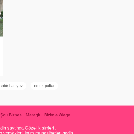
sabir haciyev
erotik paltar
Şou Biznes
Maraqlı
Bizimlə Əlaqə
 saytinda Gözəllik sirrləri ,
q yemekleri, intim münasibətlər, qadin