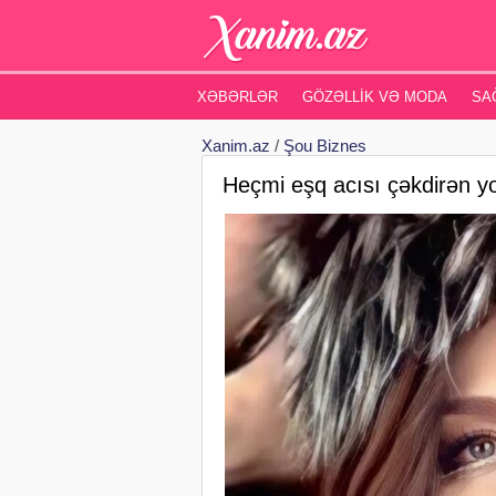
XƏBƏRLƏR
GÖZƏLLIK VƏ MODA
SA
Xanim.az
/
Şou Biznes
Heçmi eşq acısı çəkdirən yo