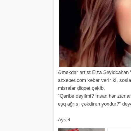
Əməkdar artist Elza Seyidcahan 
azxeber.com xəbər verir ki, sosia
misralar diqqət çəkib.
"Qəribə deyilmi? İnsan hər zama
eşq ağrısı çəkdirən yoxdur?" dey
Aysel