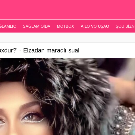
ĞLAMLIQ
SAĞLAM QIDA
MƏTBƏX
AILƏ VƏ UŞAQ
ŞOU BIZN
xdur?' - Elzadan maraqlı sual