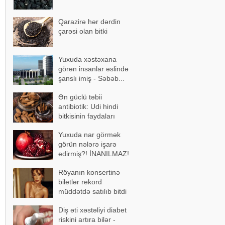
Qarazirə hər dərdin
çarəsi olan bitki
Yuxuda xəstəxana
görən insanlar əslində
şanslı imiş - Səbəb...
Ən güclü təbii
antibiotik: Udi hindi
bitkisinin faydaları
Yuxuda nar görmək
görün nələrə işarə
edirmiş?! İNANILMAZ!
Röyanın konsertinə
biletlər rekord
müddətdə satılıb bitdi
Diş əti xəstəliyi diabet
riskini artıra bilər -