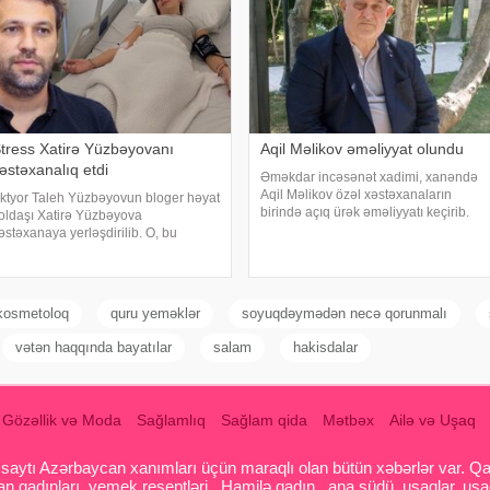
tress Xatirə Yüzbəyovanı
Aqil Məlikov əməliyyat olundu
əstəxanalıq etdi
Əməkdar incəsənət xadimi, xanəndə
Aqil Məlikov özəl xəstəxanaların
ktyor Taleh Yüzbəyovun bloger həyat
birində açıq ürək əməliyyatı keçirib.
oldaşı Xatirə Yüzbəyova
xəbər verir ki, bu barədə "Teleqraf"a
əstəxanaya yerləşdirilib. O, bu
xanəndənin oğlu Hüseyn Məlikov
arədə sosial media hesabında
məlumat verib. Onun sözlərinə görə,
aylaşım edib. "Son zamanlar stressə
atasını
ağlı olaraq nə düzgün qidalandım,
ə düzgün yatdım. Gördü
kosmetoloq
quru yeməklər
soyuqdəymədən necə qorunmalı
vətən haqqında bayatılar
salam
hakisdalar
Gözəllik və Moda
Sağlamlıq
Sağlam qida
Mətbəx
Ailə və Uşaq
aytı Azərbaycan xanımları üçün maraqlı olan bütün xəbərlər var. Qadin
 qadınları, yemek reseptləri , Hamilə qadın , ana südü, uşaqlar, uşa