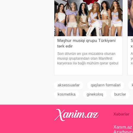
Məşhur musiqi qrupu Türkiyəni
S
tərk edir
x
Son dövrün ən çox müzakirə olunan
A
musiqi qruplarından olan Manifest
y
karyerası ilə bağlı mühüm qərar qəbul
x
edib. xarici mətbuata istinadən xəbər
b
verir ki, qrupun qurucusu və meneceri
p
Tolqa Akış üzvlərin sentyabr ayında
b
İstanbuldak
n
aksessuarlar
qaşların formalari
kosmetika
ginekoloq
burclər
Xəbərlər
Xanım.az s
Azərbaycan