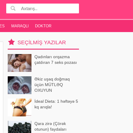
ES
MARAQLI
DOKTOR
SEÇILMIŞ YAZILAR
Qadınları orqazma
çatdıran 7 seks pozası
Əkiz uşaq doğmaq
üçün MÜTLƏQ
OXUYUN
İdeal Dieta: 1 həftəyə 5
kq arıqla!
Qara zirə (Çörək
otunun) faydaları