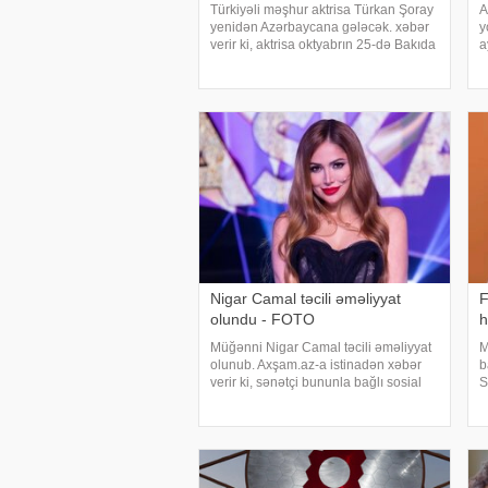
Türkiyəli məşhur aktrisa Türkan Şoray
A
yenidən Azərbaycana gələcək. xəbər
y
verir ki, aktrisa oktyabrın 25-də Bakıda
a
olacağını açıqlayıb. Qeyd edək ki,
v
Türkan Şoray bundan əvvəl bir neçə
N
dəfə şəhərin qonağı olub
y
Nigar Camal təcili əməliyyat
F
olundu - FOTO
h
Müğənni Nigar Camal təcili əməliyyat
M
olunub. Axşam.az-a istinadən xəbər
b
verir ki, sənətçi bununla bağlı sosial
S
şəbəkə hesabında paylaşım edib. O,
a
hazırda reabilitasiya prosesində
d
olduğunu bildirib:. "Bu gün
a
gözlənilmədə
v