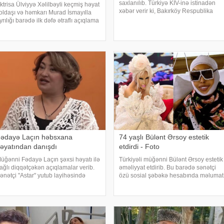
saxlanılıb. Türkiyə KİV-inə istinadən
ktrisa Ülviyyə Xəlilbəyli keçmiş həyat
xəbər verir ki, Bakırköy Respublika
oldaşı və həmkarı Murad İsmayılla
Baş Prokurorluğu aktrisanın qatıldığı
yrılığı barədə ilk dəfə ətraflı açıqlama
televiziya proqramında səsləndirdiyi
erib. Aktrisa bu barədə Nail
fikirlərlə bağlı "ədəbsizlik" ittiham
aiboğlunun "YouTube" kanalında
ayımlanan müsahibəsində danışıb
ədayə Laçın həbsxana
74 yaşlı Bülənt Ərsoy estetik
əyatından danışdı
etdirdi - Foto
üğənni Fədayə Laçın şəxsi həyatı ilə
Türkiyəli müğənni Bülənt Ərsoy estetik
ağlı diqqətçəkən açıqlamalar verib.
əməliyyat etdirib. Bu barədə sənətçi
ənətçi "Astar" yutub layihəsində
özü sosial şəbəkə hesabında məlumat
iləsində yaşadığı çətinliklərdən
verib. 74 yaşlı ifaçı əməliyyatdan
anışıb. F.Laçın bildirib ki, atası
sonra paylaşdığı fotoya bunları qeyd
nasına xəyanət etdikdən sonra
edib:. "Hörmətli izləyicilərim
alideynlər