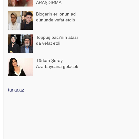
ARAŞDIRMA
Blogerin əri onun ad
günündə vəfat etdib
Toppuş bacı'nın atası
da vəfat etdi
Türkan Şoray
Azərbaycana gələcək
turlar.az