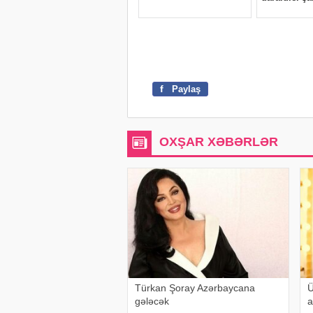
f
Paylaş
OXŞAR XƏBƏRLƏR
Türkan Şoray Azərbaycana
Ü
gələcək
a