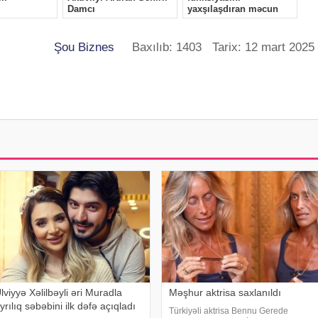
Şou Biznes
Baxılıb: 1403 Tarix: 12 mart 2025
lviyyə Xəlilbəyli əri Muradla
Məşhur aktrisa saxlanıldı
yrılıq səbəbini ilk dəfə açıqladı
Türkiyəli aktrisa Bennu Gerede