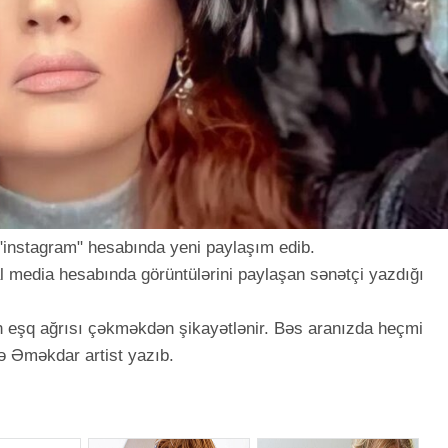
"instagram" hesabında yeni paylaşım edib.
l media hesabında görüntülərini paylaşan sənətçi yazdığı
n eşq ağrısı çəkməkdən şikayətlənir. Bəs aranızda heçmi
ə Əməkdar artist yazıb.