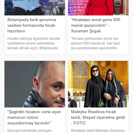
Britaniyada fərdi qorunma
"Hicabdan əvvəl günə 500
vasitəsi formasında hicab
manat qazanırdım" -
hazırlanır
Xuraman Şuşalı
Hicablı səhiyyə işçilərinin sanitar
"Hicaba gəlməzdən əvvəl hər
vəzifələrini yerinə yetirməkdə
günüm 500 manat idi. Hər gün
kömək etmək üçün, Britaniyada
şou-proqramdan qazanırdım.
bir tibb şirkəti həkimlərə, KOVID-
Həftənin 7 günü işim olurdu".
19 pandemiyasına qarşı
xəbər verir ki, bu sözləri müğənni
mübarizə aparmaqda kömək
Xuraman Şuşalı "Hüseynova
edən, inanc cəhətdən uyğun olan
bacıları" proqramında deyib
yeni baş örtüy
"Şagirdin hicabını zorla açan
Məleykə Əsədova hicab
məmurun özünü
taxıb, Məşəd ziyarətinə getdi
soyundurmaq lazımdır"
- FOTO
Novxanı kəndində yerləşən
Əməkdar artist Məleykə Əsədova