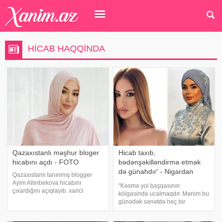
HICAB HAQQINDA
Qazaxıstanlı məşhur bloger
Hicab taxıb,
hicabını açdı - FOTO
bədənşəkilləndirmə etmək
də günahdır' - Nigardan
Qazaxıstanlı tanınmış blogger
Fərqanəyə şok sözlər
Ayim Altınbekova hicabını
"Kəsmə yol başqasının
çıxardığını açıqlayıb. xarici
kölgəsində ucalmaqdır. Mənim bu
mətbuata istinadən xəbər verir ki,
günədək sənətdə heç bir
Altynbekova qərarını 1,1 milyon
dəstəkçim olmayıb. Azərbaycanın
izləyicisi olan instaqram
adını ucalara qaldırmaqla