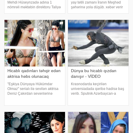
Mehdi Hüseynzadə adına 1
yay tətili zamanı İranın Məşhəd
nömrəli məktəbin direktoru Taliyə
şəhərinə yola düşüb. xəbər verir
Mirzəyevanın dərsə gələn hicablı
ki, Əsədova müsəlmanlar üçün
şagirdi içəri buraxmaması ilə
müqəddəs şəhərlərindən hesab
bağlı sosial şəbəkədə xəbər
olunan Məşhdəddən foto
yayılıb. xəbər verir ki, məsələ ilə
paylaşıb. Hicabda görüntülənən
bağl
Məleykə paylaşımın
Hicablı qadınları təhqir edən
Dünya bu hicablı qızdan
aktrisa həbs olunacaq
danışır - VİDEO
"Eşkiya Dünyaya Hükümdar
Krasnodarda keçirilən
Olmaz" serialı ilə sevilən aktrisa
universiadada qəribə hadisə baş
Deniz Çakırdan sevənlərinə
verib. Sputnik Azərbaycan-a
üzücü xəbər gəlib. xəbər verir ki,
istinadən bildirir ki, fiqurlu
hicablı qadınları təhqir edən
konkisürmə yarışında ilk dəfə
aktrisanın məhkəmə prosesi hələ
olaraq BƏƏ-li idmançı Zəhra Lari
də sonlanmayıb. Hazırda Deni
buz meydançasına hicabda çıxıb.
Bu hadisəni