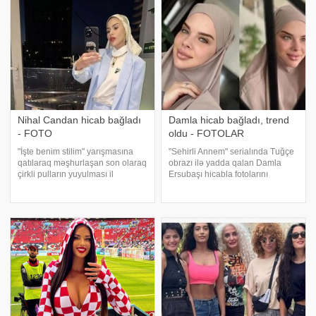
hesabında bildirib. O, dörd ildir ki,
tanınmışam. Bunu da Azərbaycan
örtül
dövləti hər zaman dəyərləndirib.
Bir qadının geyim
Nihal Candan hicab bağladı
Damla hicab bağladı, trend
- FOTO
oldu - FOTOLAR
"İşte benim stilim" yarışmasına
"Sehirli Annem" serialında Tuğçe
qatılaraq məşhurlaşan son olaraq
obrazı ilə yadda qalan Damla
çirkli pulların yuyulması il
Ersubaşı hicabla fotolarını
gündəmə gələrək həbs olunan
yayımlayıb. xəbər verir ki, aktrisa
genomen Nihal Candan
hicablı pozalarını İnstaqram
paylaşımları və açıqlamaları ilə
hesabında yerləşdirib. Onun
sosial mediada tez-tez gündəmə
fotoları hicab məhsullarını
gəlir