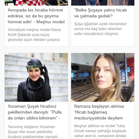
Avropada biz hicaba hörmət
"Bəlkə Şuşaya yalnız hicab
ediriksə, siz də bu geyimə
və çalmada gedək?
hörmət edin' - Məşhur model
Şuşa işğaldan azad olunandan
sonra ora baş tutan istənilən
Xorvatiyalı məşhur model İvana
səfər müzakirəsiz ötüşmür.
Knöll Qətərdə açıq-saçıq
Təəssüf ki, bu müzakirələr heç də
geyindiyi üçün oteldən çıxışına
pozitiv deyil. Belə ki, Şuşaya
qadağa qoyulub. . xarici mediaya
gedənlərin gah geyimi, gah
istinadən xəbər verir ki, model
əylənib şəkil çəkdirməsi, gah da
Qətərdəki dünya çempionatı
kiminsə spirtl
oyunlarına açıq-saçıq geyimlərlə
qatılı
Xuraman Şuşalı hicabsız
Namaza başlayan aktrisa:
şəkillərindən danışdı: "Pulla
'Hicab bağlamaq
da onları sildirə bilmirəm" -
məcburiyyətində deyiləm
VİDEO
Məşhur aktrisa və model Tuba
Tanınmış müğənni Xuraman
Ünsal namaz qılmağa başlayıb.
Şuşalı illər əvvəl çəkdirdiyi
xəbər verir ki, nənəsinin dindar
hicabsız şəkillərindən danışıb. .