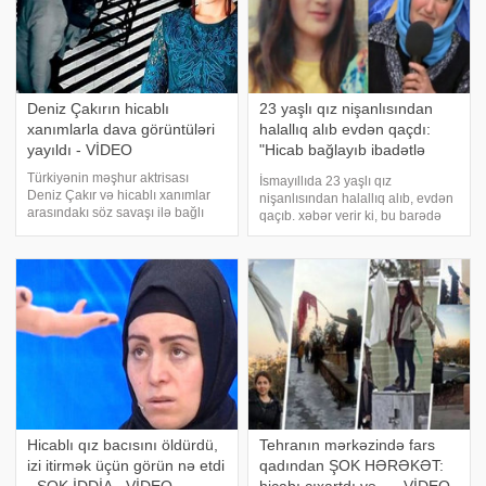
Deniz Çakırın hicablı
23 yaşlı qız nişanlısından
xanımlarla dava görüntüləri
halallıq alıb evdən qaçdı:
yayıldı - VİDEO
"Hicab bağlayıb ibadətlə
məşğul olurdu..."
Türkiyənin məşhur aktrisası
İsmayıllıda 23 yaşlı qız
Deniz Çakır və hicablı xanımlar
nişanlısından halallıq alıb, evdən
arasındakı söz savaşı ilə bağlı
qaçıb. xəbər verir ki, bu barədə
qalmaqal bitmək bilmir. Türkiyə
Xəzər televiziyasında yayımlanan
mətbuatına istinadən xəbər verir
və Xoşqədəm Hidayətqızının
ki, aktrisanın alış-veriş
aparıcılıq etdiyi "Səni Axtarıram"
mərkəzlərinin birində yan
verilişinə çıxan Aynur
masada əyləşə
Hicablı qız bacısını öldürdü,
Tehranın mərkəzində fars
izi itirmək üçün görün nə etdi
qadından ŞOK HƏRƏKƏT: