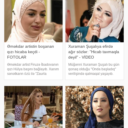
Əməkdar artistin boşanan
Xuraman Şuşalıya efirdə
qızı hicaba keçdi -
ağır sözlər: "Hicab taxmaqla
FOTOLAR
deyil" - VİDEO
Əməkdar artist Firuzə İbadovanın
Müğənni Xuraman Şuşalı bu gün
qızı Hülya başını bağlayıb. Xanım
qonaq olduğu "Onda başladıq"
sənətkarın özü ilə "Zaurla
verilişində qalmaqal yaşayıb.
Günaydın" verilişinə qatılan qızı
xəbər verir ki, verilişin eksperti
hicabda efirə çıxıb. Hülya
İntiqam Valehoğlu ifaçıya "Sizin
çalışdığı Dövlət Sərhəd
xınayaxdı aparmağa mənəvi
Xidmətindəki işindən də ayrılıb
haqqınız yoxdu" sözlərin