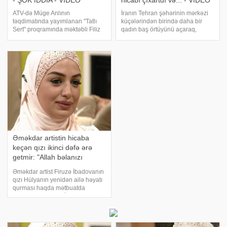
- ŞOK İDDİA - VİDEO
hicabı çıxartdı və... - VİDEO
ATV-də Müge Anlının
İranın Tehran şəhərinin mərkəzi
təqdimatında yayımlanan "Tatlı
küçələrindən birində daha bir
Sert" proqramında məktəbli Filiz
qadın baş örtüyünü açaraq,
Karadavut cinayəti gündəmi zəbt
hakim rejimin qadınlara zorla
edib. Proqramda Filiz
qəbul etdirdiyi məcburi hicab
Karadavutun bacısı tərəfindən
siyasətinə etiraz bildirib. -a
öldürüldüyü iddia edilib. Bacı
istinadən xəbər verir ki, sosial
Çiğdem Çakıreri
şəbəkələrd
Əməkdar artistin hicaba
keçən qızı ikinci dəfə ərə
getmir: "Allah bəlanızı
versin"
Əməkdar artist Firuzə İbadovanın
qızı Hülyanın yenidən ailə həyatı
qurması haqda mətbuatda
xəbərlər yer alıb. BİG.AZ xəbər
verir ki, əməkdar artistin qızı
xəbəri təkzib edərək, bunları
bildirib:. "Mənim icazəm olmada