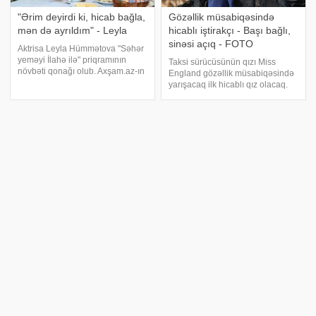
"Ərim deyirdi ki, hicab bağla,
Gözəllik müsabiqəsində
mən də ayrıldım" - Leyla
hicablı iştirakçı - Başı bağlı,
sinəsi açıq - FOTO
Aktrisa Leyla Hümmətova "Səhər
yeməyi İlahə ilə" priqramının
Taksi sürücüsünün qızı Miss
növbəti qonağı olub. Axşam.az-ın
England gözəllik müsabiqəsində
məlumatına görə, tez-tez
yarışacaq ilk hicablı qız olacaq.
qalmaqallarda adı hallanan
xarici mətbuata istinadla xəbər
aktrisa onun paxıllığını çəkənlərin
verir ki, Mariya Mahmud adlı 20
çox olmasından danışıb:. "Mən
yaşlı qız gözəlliyi sayəsində
yarımfinala qədər gələ bilib. Əgər
Hicablı qadın efirdə kişinin
Bu da Eltonun hicablı anası -
boynuna çıxdı - Qalmaqallı
FOTO
kadrlar
Müğənni Elton Hüseynəliyev
anası ilə fotosunu paylaşıb.
Hicablı qadın efirdə kişinin
Axşam.az-ın məlumatına görə,
boynuna çıxdı - Qalmaqallı
sənətçi 164 minlik İnstaqram
kadrlar. Ötən gün Türkiyənin FOX
səhifəsində paylaşdığı fotosuna
kanalında yayımlanan kadrlar