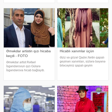
olduğunu deyən Ünsal ilk dəfə
xəbər verir ki, bu barədə Şuşalı
sabah namazı qıldığını bildirib:.
qonaq olduğu ARB TV-də
"Atamın anası hər zaman hicab
yayımlanan "Həmin Zaur" axşam
bağlayıb, namaz qılırdı. Onu
şousunda bildirib. . Xuraman
hicabsı
Əməkdar artistin qızı hicaba
Hicablı xanımlar üçün
keçdi - FOTO
Əziz və gözəl Qadın.Netin qapalı
geyinən xanımları, sizlərə bəyənə
Əməkdar artist Rəfael
biləcəyiniz qapalı geyim
İsgəndərovun qızı Gülarə
modelləri təqdim edirəm. Zövqlü
İsgəndərova hicab bağlayıb.
və dəbli bu geyimlər sizlərin də
Sənətçinin yazarlıqla məşğul
zövqünü oxşayacaq. Odur ki, bu
olan qızı köhnə fotolarını sosial
təqdim etdiyimiz geyimləri sizlər
media hesabından silib. Qeyd
edək ki, G.İsgəndərova 2016-cı
ildə Ələsgər adlı bəyl