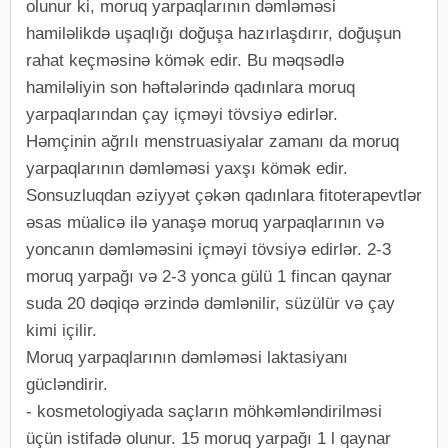
olunur ki, moruq yarpaqlarının dəmləməsi
hamiləlikdə uşaqlığı doğuşa hazırlaşdırır, doğuşun
rahat keçməsinə kömək edir. Bu məqsədlə
hamiləliyin son həftələrində qadınlara moruq
yarpaqlarından çay içməyi tövsiyə edirlər.
Həmçinin ağrılı menstruasiyalar zamanı da moruq
yarpaqlarının dəmləməsi yaxşı kömək edir.
Sonsuzluqdan əziyyət çəkən qadınlara fitoterapevtlər
əsas müalicə ilə yanaşə moruq yarpaqlarının və
yoncanın dəmləməsini içməyi tövsiyə edirlər. 2-3
moruq yarpağı və 2-3 yonca gülü 1 fincan qaynar
suda 20 dəqiqə ərzində dəmlənilir, süzülür və çay
kimi içilir.
Moruq yarpaqlarının dəmləməsi laktasiyanı
gücləndirir.
- kosmetologiyada saçların möhkəmləndirilməsi
üçün istifadə olunur. 15 moruq yarpağı 1 l qaynar