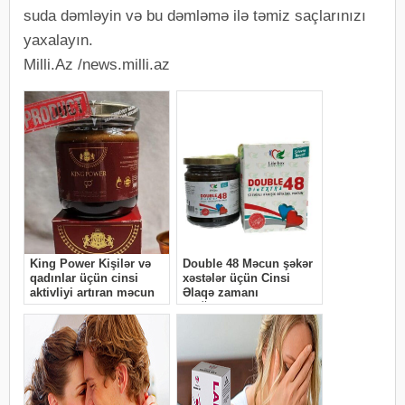
suda dəmləyin və bu dəmləmə ilə təmiz saçlarınızı
yaxalayın.
Milli.Az /news.milli.az