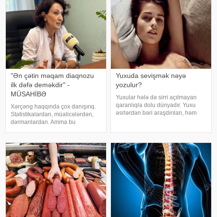
sahib olduğu, ətrafındak
"Ən çətin məqam diaqnozu
Yuxuda sevişmək nəyə
ilk dəfə deməkdir" -
yozulur?
MÜSAHİBƏ
Yuxular hələ də sirri açılmayan
qaranlıqla dolu dünyadır. Yuxu
Xərçəng haqqında çox danışırıq.
əsrlərdən bəri araşdırılan, həm
Statistikalardan, müalicələrdən,
alimlərin, həm də mistika ilə
dərmanlardan. Amma bu
məşğul olanların cavabını tapmaq
xəstəliyin arxasında dayanan
istədiyi tapmacadır. Fərqli və
insanlardan, onların
rəngarəng yuxular bəzən də
qorxularından, ümidlərindən,
cinsəlikl
yanlış bildiklərindən daha az
danışırıq. Elə buna gör