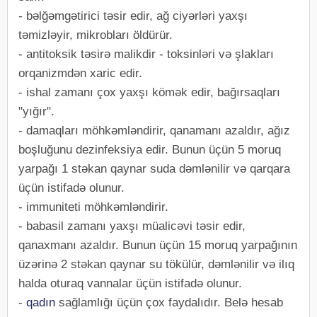
- bəlğəmgətirici təsir edir, ağ ciyərləri yaxşı
təmizləyir, mikrobları öldürür.
- antitoksik təsirə malikdir - toksinləri və şlakları
orqanizmdən xaric edir.
- ishal zamanı çox yaxşı kömək edir, bağırsaqları
"yığır".
- damaqları möhkəmləndirir, qanamanı azaldır, ağız
boşluğunu dezinfeksiya edir. Bunun üçün 5 moruq
yarpağı 1 stəkan qaynar suda dəmlənilir və qarqara
üçün istifadə olunur.
- immuniteti möhkəmləndirir.
- babasil zamanı yaxşı müalicəvi təsir edir,
qanaxmanı azaldır. Bunun üçün 15 moruq yarpağının
üzərinə 2 stəkan qaynar su tökülür, dəmlənilir və ilıq
halda oturaq vannalar üçün istifadə olunur.
-
qadın
sağlamlığı üçün çox faydalıdır. Belə hesab