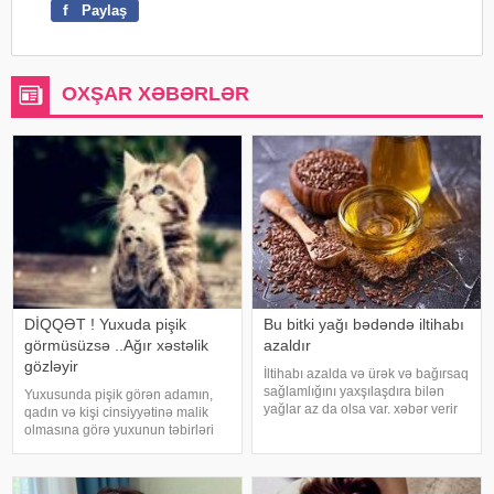
f
Paylaş
OXŞAR XƏBƏRLƏR
DİQQƏT ! Yuxuda pişik
Bu bitki yağı bədəndə iltihabı
görmüsüzsə ..Ağır xəstəlik
azaldır
gözləyir
İltihabı azalda və ürək və bağırsaq
sağlamlığını yaxşılaşdıra bilən
Yuxusunda pişik görən adamın,
yağlar az da olsa var. xəbər verir
qadın və kişi cinsiyyətinə malik
ki, kətan yağı ənənəvi olaraq
olmasına görə yuxunun təbirləri
işlədici və yara sağalması üçün
dəyişir. Əgər bu yuxunu görən
istifadə edilən üyüdülmüş və
adam bir kişisə, bu kişinin normal
preslənmiş kətan toxumlarında
həyatında diqqətsiz bir şəxsiyyətə