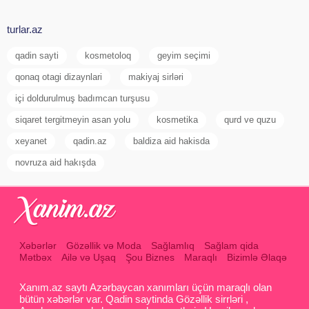
turlar.az
qadin sayti
kosmetoloq
geyim seçimi
qonaq otagi dizaynlari
makiyaj sirləri
içi doldurulmuş badımcan turşusu
siqaret tergitmeyin asan yolu
kosmetika
qurd ve quzu
xeyanet
qadin.az
baldiza aid hakisda
novruza aid hakışda
Xəbərlər
Gözəllik və Moda
Sağlamlıq
Sağlam qida
Mətbəx
Ailə və Uşaq
Şou Biznes
Maraqlı
Bizimlə Əlaqə
Xanım.az saytı Azərbaycan xanımları üçün maraqlı olan
bütün xəbərlər var. Qadin saytinda Gözəllik sirrləri ,