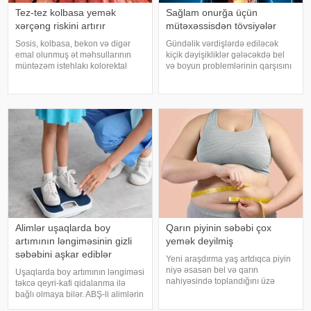
Tez-tez kolbasa yemək
Sağlam onurğa üçün
xərçəng riskini artırır
mütəxəssisdən tövsiyələr
Sosis, kolbasa, bekon və digər
Gündəlik vərdişlərdə ediləcək
emal olunmuş ət məhsullarının
kiçik dəyişikliklər gələcəkdə bel
müntəzəm istehlakı kolorektal
və boyun problemlərinin qarşısını
(yoğun və düz bağırsaq) xərçəngi
almağa kömək edə bilər. xəbər
riskini artıra bilər. xəbər verir ki, bu
verir ki, türkiyəli professor Turgut
barədə Rusiya Səhiyyə
Akgülün sözlərinə görə, düzgün
Nazirliyinin Milli Kliniki
duruş onurğanın sağlam
Endokrinologiy
qalmasınd
Alimlər uşaqlarda boy
Qarın piyinin səbəbi çox
artımının ləngiməsinin gizli
yemək deyilmiş
səbəbini aşkar ediblər
Yeni araşdırma yaş artdıqca piyin
niyə əsasən bel və qarın
Uşaqlarda boy artımının ləngiməsi
nahiyəsində toplandığını üzə
təkcə qeyri-kafi qidalanma ilə
çıxarıb. Bir çox insan yaşlandıqca
bağlı olmaya bilər. ABŞ-li alimlərin
çəkisi demək olar ki, dəyişməsə
yeni araşdırması göstərib ki,