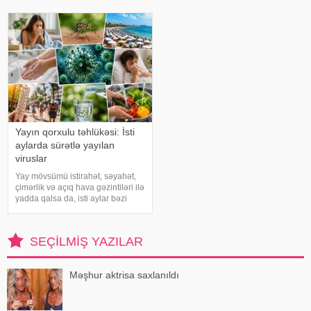
də, qarın nahiyəsinin böyüdüyünü
bağırsaq mikrobiomundakı bəzi
müşahidə edir. Bu isə təkcə esteti
bakteriyalar hələ ana bətnində
olarkən körpənin inkişafın
Yayın qorxulu təhlükəsi: İsti
aylarda sürətlə yayılan
viruslar
Yay mövsümü istirahət, səyahət,
çimərlik və açıq hava gəzintiləri ilə
yadda qalsa da, isti aylar bəzi
virus infeksiyalarının yayılması
üçün əlverişli şərait yarada bilər.
Buna səbəb təkcə yüksək
SEÇILMIŞ YAZILAR
temperatur deyil. Açıq havad
Məşhur aktrisa saxlanıldı