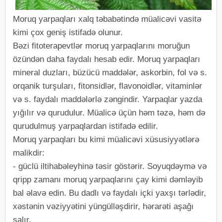
Moruq yarpaqları xalq təbabətində müalicəvi vasitə
kimi çox geniş istifadə olunur.
Bəzi fitoterapevtlər moruq yarpaqlarını moruğun
özündən daha faydalı hesab edir. Moruq yarpaqları
mineral duzları, büzücü maddələr, askorbin, fol və s.
orqanik turşuları, fitonsidlər, flavonoidlər, vitaminlər
və s. faydalı maddələrlə zəngindir. Yarpaqlar yazda
yığılır və qurudulur. Müalicə üçün həm təzə, həm də
qurudulmuş yarpaqlardan istifadə edilir.
Moruq yarpaqları bu kimi müalicəvi xüsusiyyətlərə
malikdir:
- güclü iltihabəleyhinə təsir göstərir. Soyuqdəymə və
qripp zamanı moruq yarpaqlarını çay kimi dəmləyib
bal əlavə edin. Bu dadlı və faydalı içki yaxşı tərlədir,
xəstənin vəziyyətini yüngülləşdirir, hərarəti aşağı
salır.