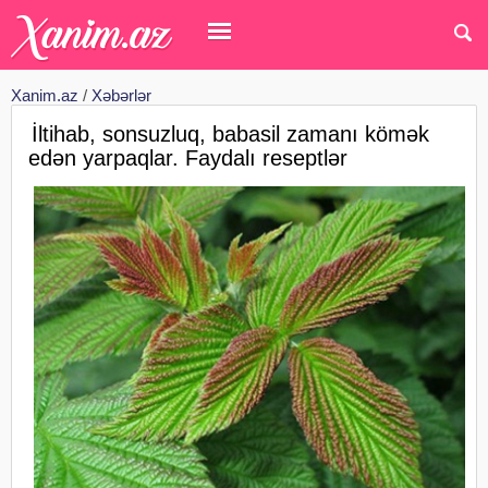
Xanim.az
/
Xəbərlər
İltihab, sonsuzluq, babasil zamanı kömək
edən yarpaqlar. Faydalı reseptlər