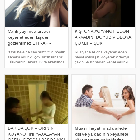
Canlı yayımda arvadı
KİŞİ ONA XƏYANƏT EDƏN
xəyanət edən kişidən
ARVADINI DÖYÜB VİDEOYA
gözlənilməz ETİRAF -
ÇƏKDİ – ŞOK
VİDEO
GÖRÜNTÜLƏR
"Onu hələ də sevirəm". "Ən böyük
Rusiyada ər ona xəyanət edən
səhvim odur ki, çox saf insanam".
həyat yoldaşını döyərək videoya
Türkiyənin Beyaz TV telekanlında
çəkib. -a istinadən xəbər verir ki,
yayımlanan "Hayatta her şey var"
kadrlarda kişi arvadının onu
verilişinə zəng edən kişinin etirafı
aldatdığını iddia edib. Qadın isə
hər kəsi dəhşətə gətirib
əşyalarını yığaraq evi tərk edib.
Sözügedən kadrları sizə təqdi
BAKIDA ŞOK – ƏRİNİN
Müasir həyatımızda ailədə
XƏYANƏTİNİ YAXALAYAN
kişi və ya qadının xəyanətə