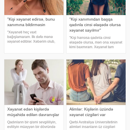
"Kişi xəyanət edirsə, bunu
"Kişi xanımından başqa
xanımına bildirməsin
qadınla cinsi əlaqədə olursa
xəyanət sayılmır"
"Xəyanəti heç vaxt
bağışlamaram. İlk dəfə mənə
"Kişi hansısa qadınla cinsi
xəyanət ediblər. Xəbərim olub,
əlaqədə olursa, mən ona xəyanət
bağışlamamışam. Bu məsələni
kimi baxmıram. Xəyanət tam
hamı bilir. Qürur başqadır,
başqa bir şeydir. Əgər həyat
sədaqətsizlik, xəyanət başqadır.
yoldaşım gedib kiminləsə
İnam itir. Ümumiyyətlə kişi qadına
münasibətdə olub evə
xəyanət edirsə
qayıtmayacaqsa, xəyanət odur".
xəbər verir ki
Xəyanət edən kişilərdə
Alimlər: Kişilərin üzündə
müşahidə edilən davranışlar
xəyanət cizgiləri var
Qadınların bir qismi sevgililiyin,
Qərbi Avstraliya Universitetinin
evliliyin müəyyən bir dövründə
alimləri insanların üz cizgiləri