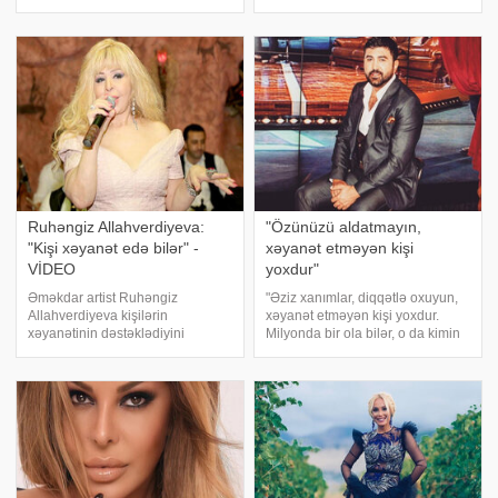
verilişində qonaq olan tanınmış
aşağıda göstərilən 6 üsuldan
teleaparıcı Vüsalə Kərimova
istifadə edərək ərinin onu
deyib. O bildiri
aldadıb-aldatmadığını yoxlay
Ruhəngiz Allahverdiyeva:
"Özünüzü aldatmayın,
"Kişi xəyanət edə bilər" -
xəyanət etməyən kişi
VİDEO
yoxdur"
Əməkdar artist Ruhəngiz
"Əziz xanımlar, diqqətlə oxuyun,
Allahverdiyeva kişilərin
xəyanət etməyən kişi yoxdur.
xəyanətinin dəstəklədiyini
Milyonda bir ola bilər, o da kimin
bildirib. xəbər verir ki "Elgizlə izlə"
bəxtinə düşərsə. xəbər verir ki, bu
verilişinə qonaq olan sənətçi,
sözləri müğənni Vüqar Muradov
xəyanətə görə həyat yoldaşından
sosial şəbəkədə yazıb. Sənətçi
ayrılmaq istəyən xanıma məsləhə
bildirib ki, sevdiyi qadın