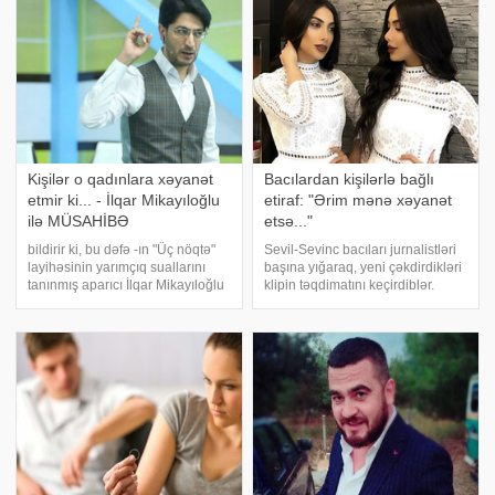
– qadinlarda cinsi heves
Kişilər o qadınlara xəyanət
Bacılardan kişilərlə bağlı
etmir ki... - İlqar Mikayıloğlu
etiraf: "Ərim mənə xəyanət
ilə MÜSAHİBƏ
etsə..."
bildirir ki, bu dəfə -ın "Üç nöqtə"
Sevil-Sevinc bacıları jurnalistləri
layihəsinin yarımçıq suallarını
başına yığaraq, yeni çəkdirdikləri
tanınmış aparıcı İlqar Mikayıloğlu
klipin təqdimatını keçirdiblər.
tamamlayıb. Hazırcavab
xəbər verir ki, bacılar təqdimat
aparıcının fikirlərini təqdim edirik:.
mərasimində maraqlı açıqlamalar
- İndiki ağlım olsaydı. - Sizə elə
verib. Xəyanətə normal baxdığını
gəlir ki, mə
deyən Sevinc hər kəs