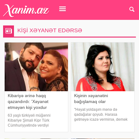
KIŞI XƏYANƏT EDƏRSƏ
Kibariyə ərinə haqq
Kişinin xəyanətini
qazandırdı: 'Xəyanət
bağışlamaq olar
etməyən kişi yoxdur
"Həyat yoldaşım mənə də
qadağalar qoyub. Harasa
63 yaşlı türkiyəli müğənni
getməyə icazə vermirsə, demək
Kibariye Şimali Kipr Türk
ki, nələrsə bilir və ona görə icazə
Cümhuriyyətində verdiyi
vermir. Evdə böyük odur. Deməli,
konsertdən əvvəl jurnalistlərin
belə məsləhətdir". axşam.az-a
suallarını cavablandırıb. xəbər