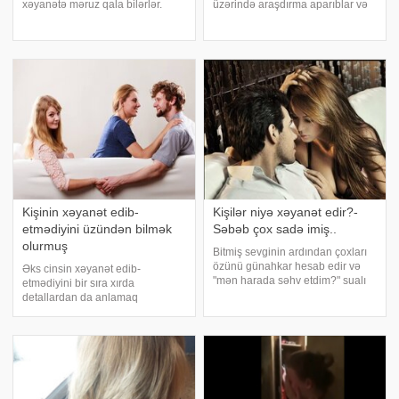
xəyanətə məruz qala bilərlər.
üzərində araşdırma aparıblar və
Bilərlər deyirəm. Amma bunu
bu qənaətə gəliblər ki, kişilərin üz
normallaşdırmaq doğru deyildir.
quruluşuna əsasən onların
Qadın xoşbəxtlikdir. Xoşbəxtliyin
xəyanətə meylli olub-olmadıqları
yaradıcısıdır. Xəyanətin olmasınd
haqqında yüksək ehtimallı təxmi
Kişinin xəyanət edib-
Kişilər niyə xəyanət edir?-
etmədiyini üzündən bilmək
Səbəb çox sadə imiş..
olurmuş
Bitmiş sevginin ardından çoxları
özünü günahkar hesab edir və
Əks cinsin xəyanət edib-
"mən harada səhv etdim?" sualı
etmədiyini bir sıra xırda
ilə başını yorur. Bu sualla başı
detallardan da anlamaq
yormamaq üçün əvvəlcə kişiləri
mümkündür. Avstraliyalı elm
qadınlardan soyudan səbəbləri
adamları müəyyənləşdirib ki, sən
bilmək lazımdır. . Yaxınlı
demə, sadəcə, gözlərigözlərə
baxmaqla da xəyanəti görmək
olurmuş. xəbər verir ki, bu
araşdırman