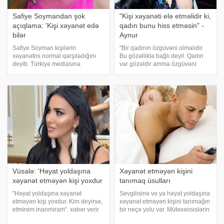
Safiye Soymandan şok
"Kişi xəyanəti elə etməlidir ki,
açıqlama: 'Kişi xəyanət edə
qadın bunu hiss etməsin" -
bilər
Aynur
Safiye Soyman kişilərin
"Bir qadının özgüvəni olmalıdır.
xəyanətini normal qarşıladığını
Bu gözəlliklə bağlı deyil. Qadın
deyib. Türkiyə mediasına
var gözəldir amma özgüvəni
istinadən xəbər verir ki, məşhur
yoxdur. Həyatındakı insanı
müğənni Safiye Soyman İbrahim
qısqanır, izləyir yorur ki, bu da
Tatlısəsin keçmiş həyat yoldaşı
inamsızlıqla bağlıdır". xəbər verir
Derya Tunanın "Kişilərin
ki, bu açıqlamanı -a Bakı Bələdiyy
əxlaqsızlıqda günahka
Vüsalə: 'Həyat yoldaşına
Xəyanət etməyən kişini
xəyanət etməyən kişi yoxdur
tanımaq üsulları
"Həyat yoldaşına xəyanət
Sevgilisinə və ya həyat yoldaşına
etməyən kişi yoxdur. Kim deyirsə,
xəyanət etməyən kişini tanımağın
etmirəm inanmıram". xəbər verir
bir neçə yolu var. Mütəxəssislərin
ki, bu sözləri "Tarixin bir anı"
araşdırmasına görə, hər bir qadın