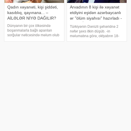
Qadın xəyanəti, kişi şiddəti,
Arvadının 8 kişi ilə xəyanət
kasıblıq, qayınana... –
etdiyini eşidən azərbaycanlı
AİLƏLƏR NİYƏ DAĞILIR?
ər "ölüm siyahısı" hazırladı -
ŞOK CİNAYƏT
Dünyanın bir çox ölkəsində
Türkiyənin Dənizli şəhəridnə 2
boşanmalarla bağlı aparılan
nəfər şəxs itkin düşüb. -in
sorğular nəticəsində məlum olub
məlumatına görə, oktyabrın 18-
ki, cütlüklərin boşanma səbəbləri
dən itkin düşən iki dost - Murat
heç də iqtisadi problemlərlə bağlı
Uğur Pınarbaşı və Soner
deyil. Əksinə, onlar aralarındakı
Kızılırmakdan xəbər yoxdur.
şəxsi əlaqələrin daha çətin
Sözügedən şəxslərin tapılması
olduğun
istiqamətində axtarış-xilasetm
YAZIŞMA: Arvadına xəyanət
"Ehtirasa görə xəyanət edən
edən azərbaycanlı kişi... -
kişini..." - Aparıcı Afaq
FOTOLAR
"Bəlkə də sevgi azalanda
xəyanət başlayır, deyə bilmərəm".
Azərbaycanlı xanım əri tərəfindən
xəbər verir ki, bu sözləri -a
xəyanatə məruz qaldığını sosial
müsahibəsi zamanı aparıcı Afaq
şəbəkədə etiraf edib. bildirir ki,
Gəncəli deyib. Aparıcı
həyat yoldaşının başqa bir