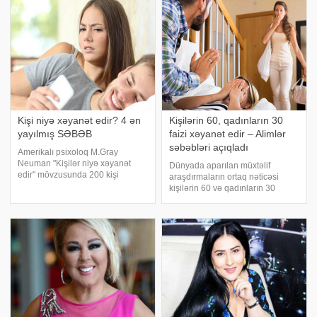
istinadən xəbər verir ki, bu sözlər
verir ki, o, özündən 20 yaş kiçik
həyat yoldaşı Ali Küçükbalçıkın
adının tez-te
Kişi niyə xəyanət edir? 4 ən
Kişilərin 60, qadınların 30
yayılmış SƏBƏB
faizi xəyanət edir – Alimlər
səbəbləri açıqladı
Amerikalı psixoloq M.Gray
Neuman "Kişilər niyə xəyanət
Dünyada aparılan müxtəlif
edir" mövzusunda 200 kişi
araşdırmaların ortaq nəticəsi
üzərində araşdırma aparıb. Onun
kişilərin 60 və qadınların 30
tədqiqatında iştirak edən kişilərin
faizinin xəyanət etdiyini göstərir. -
hamısı evli olub və hamısının da
a istinadən bildirir ki, hər
xanımına xəyanət etdiyi məlu
münasibət zaman-zaman sarsıla
bilər. Adətən, həyat yoldaşları bir-
birlərin