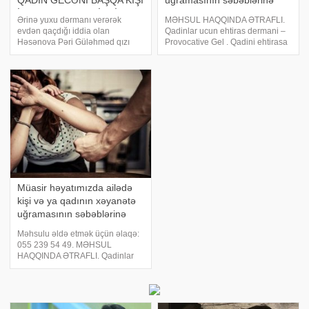
QADIN GECƏNİ BAŞQA KİŞİ
uğramasının səbəblərinə
İLƏ OTELDƏ KEÇİRDİ –
son qoyun
Ərinə yuxu dərmanı verərək
MƏHSUL HAQQINDA ƏTRAFLI.
VİDEO
evdən qaçdığı iddia olan
Qadinlar ucun ehtiras dermani –
Həsənova Pəri Güləhməd qızı
Provocative Gel . Qadini ehtirasa
haqqında qayınanası şok fikirlər
getiren dermanlar - intim gel
səsləndirib. -a istinadən xəbər
Provocative gel . Provocative Gel
verir ki, Arzu adlı qadının
– qadinlarda cinsi hevesi
sözlərinə görə, Pəri evdən
artirmaq üçün gel . Müasir
qaçdığı gün gecəni Röya
həyatımızda ailəd
Müasir həyatımızda ailədə
kişi və ya qadının xəyanətə
uğramasının səbəblərinə
son!
Məhsulu əldə etmək üçün əlaqə:
055 239 54 49. MƏHSUL
HAQQINDA ƏTRAFLI. Qadinlar
ucun ehtiras dermani –
Provocative Gel . Qadini ehtirasa
getiren dermanlar - intim gel
Provocative gel . Provocative Gel