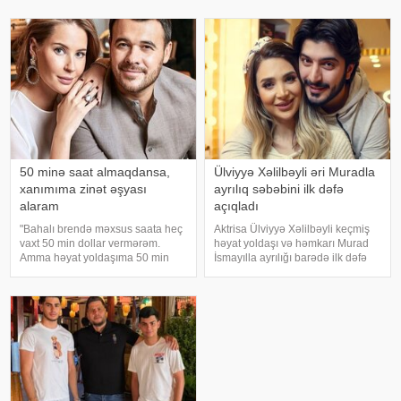
dünyasını dəyişib. O özlərinə
yutub layihəsində qonaq olub.
məxsus bağ sahəsində çalışarkən
E.Seyidcahan bildirib ki, həmin
əlinə bata
layihəd
50 minə saat almaqdansa,
Ülviyyə Xəlilbəyli əri Muradla
xanımıma zinət əşyası
ayrılıq səbəbini ilk dəfə
alaram
açıqladı
"Bahalı brendə məxsus saata heç
Aktrisa Ülviyyə Xəlilbəyli keçmiş
vaxt 50 min dollar vermərəm.
həyat yoldaşı və həmkarı Murad
Amma həyat yoldaşıma 50 min
İsmayılla ayrılığı barədə ilk dəfə
dollara zinət əşyası almaq mənim
ətraflı açıqlama verib. Aktrisa bu
üçün asandır". Axşam.az-a
barədə Nail Naiboğlunun
istinadən xəbər verir ki, bu sözləri
"YouTube" kanalında yayımlanan
Xalq artisti Emin Ağalaro
müsahibəsində danışıb