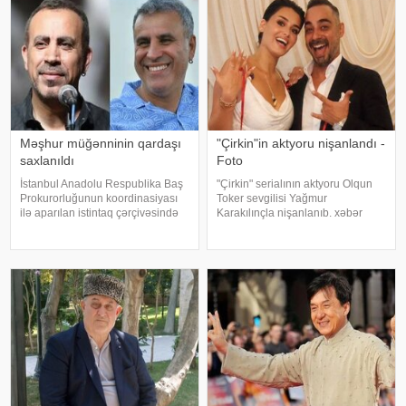
Məşhur müğənninin qardaşı
"Çirkin"in aktyoru nişanlandı -
saxlanıldı
Foto
İstanbul Anadolu Respublika Baş
"Çirkin" serialının aktyoru Olqun
Prokurorluğunun koordinasiyası
Toker sevgilisi Yağmur
ilə aparılan istintaq çərçivəsində
Karakılınçla nişanlanıb. xəbər
Şile Bələdiyyəsinə dair yeni
verir ki, aktyor sevgilisini Bursada
əməliyyat keçirilib. xəbər verir ki,
yaşayan ailəsindən istəyib. Tokeri
İstanbul və İzmir şəhərlərində eyni
bu özəl günündə həmkarları Diren
vaxtda həyata keçirilə
Polatoğulları və Mustaf