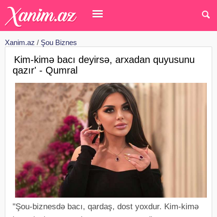
Xanim.az
/
Şou Biznes
Kim-kimə bacı deyirsə, arxadan quyusunu
qazır' - Qumral
"Şou-biznesdə bacı, qardaş, dost yoxdur. Kim-kimə