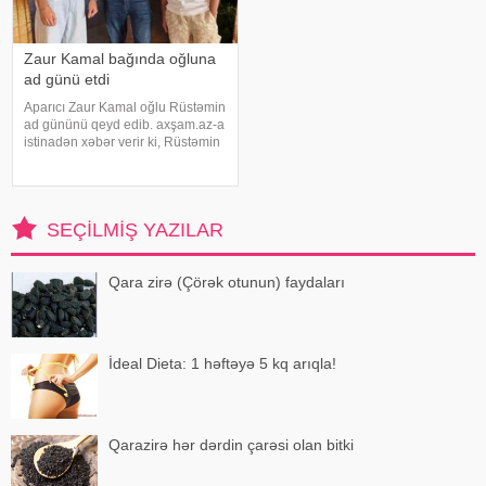
Zaur Kamal bağında oğluna
ad günü etdi
Aparıcı Zaur Kamal oğlu Rüstəmin
ad gününü qeyd edib. axşam.az-a
istinadən xəbər verir ki, Rüstəmin
15 yaşı tamam olub. Aparıcı
övladının özəl gününü əvvəlcə
ailəsi ilə bağ evində qeyd edib.
Daha sonra isə Zaur ailəsi il
SEÇILMIŞ YAZILAR
Qara zirə (Çörək otunun) faydaları
İdeal Dieta: 1 həftəyə 5 kq arıqla!
Qarazirə hər dərdin çarəsi olan bitki