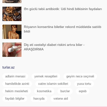
Ən güclü təbii antibiotik: Udi hindi bitkisinin faydaları
Röyanın konsertinə biletlər rekord müddətdə satılıb
bitdi
Diş əti xəstəliyi diabet riskini artıra bilər -
ARAŞDIRMA
turlar.az
adlarin menasi
yemek reseptleri
geyim necə seçməli
hamilelikde axinti
xatire islamin sekilleri
yuxa tortu
hekim mesleheti
kosmetika
burclər
eqreb
faydalı bilgilər
haxışda
vətənə aid