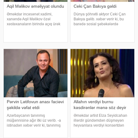
Aqil Məlikov əməliyyat olundu
Ceki Çan Bakıya gəldi
Əməkdar incəsənət xadimi,
Dünya şöhrətli aktyor Ceki Çan
xanəndə Aqil Məlikov özəl
Bakıya gəlib. xəbər verir ki, bu
xəstəxanaların birində açıq ürək
barədə sosial şəbəkələrdə
əməliyyatı keçirib. xəbər verir ki,
məlumat yayılıb. Qeyd edək ki,
bu barədə "Teleqraf"a xanəndənin
Ceki Çanın "Tanrının Zirehi 4"
oğlu Hüseyn Məlikov məlumat
(Armour of God 4: The Ultimatum")
verib. Onun sözlərinə görə, atasını
adlı beynəlxalq fil
Pərvin Lətifovun anası faciəvi
Allahın verdiyi burnu
şəkildə vəfat etdi
kəsdirənlər mənə söz deyir
Azərbaycanın tanınmış
Əməkdar artist Elza Seyidcahan
müğənnisinə ağır itki üz verib. -a
illərdir gündəmdən düşməyən
istinadən xəbər verir ki, tanınmış
heyvanlara verdiyi konsertdən
müğənni Pərvin Lətifovun anası
danışıb. Müğənni aktyor Fərda
Almaz Lətifova bu gün qəfil
Xudaverdiyevin "O üz, bu üz"