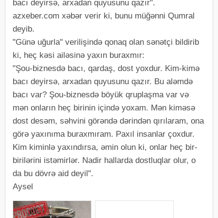
bacı deyirsə, arxadan quyusunu qazır".
azxeber.com xəbər verir ki, bunu müğənni Qumral
deyib.
"Günə uğurla" verilişində qonaq olan sənətçi bildirib
ki, heç kəsi ailəsinə yaxın buraxmır:
"Şou-biznesdə bacı, qardaş, dost yoxdur. Kim-kimə
bacı deyirsə, arxadan quyusunu qazır. Bu aləmdə
bacı var? Şou-biznesdə böyük qruplaşma var və
mən onların heç birinin içində yoxam. Mən kiməsə
dost desəm, səhvini görəndə dərindən qırılaram, ona
görə yaxınıma buraxmıram. Paxıl insanlar çoxdur.
Kim kiminlə yaxındırsa, əmin olun ki, onlar heç bir-
birilərini istəmirlər. Nadir hallarda dostluqlar olur, o
da bu dövrə aid deyil".
Aysel