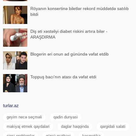
Röyanın konsertinə biletlər rekord müddətdə satılıb
bitdi
Diş əti xəstəliyi diabet riskini artıra bilər -
ARAŞDIRMA
Blogerin əri onun ad günündə vəfat etdib
Toppuş bacı'nın atası da vəfat etdi
turlar.az
geyim necə seçməli
qadin dunyasi
makiyaj etmek qaydalari
daglar haqqinda
qargidali salati
cinsi problemlər
gürcü mətbəxi
kosmetika