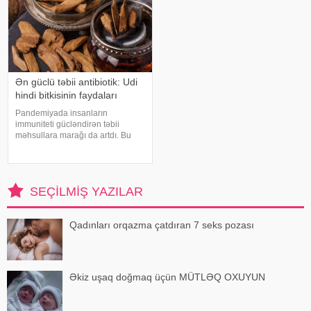
Ən güclü təbii antibiotik: Udi
hindi bitkisinin faydaları
Pandemiyada insanların
immuniteti gücləndirən təbii
məhsullara marağı da artdı. Bu
qidalardan ən önəmlisi isə udi
hindi bitkisidir. Udi hindinin
faydaları saymaqla bitmir. Bəs udi
hindi bitkisi nədir?. xəbər verir ki,
SEÇILMIŞ YAZILAR
ə
Qadınları orqazma çatdıran 7 seks pozası
Əkiz uşaq doğmaq üçün MÜTLƏQ OXUYUN