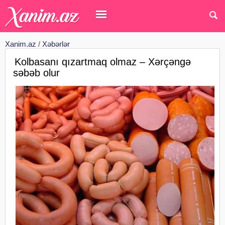
Xanim.az
/
Xəbərlər
Kolbasanı qızartmaq olmaz – Xərçəngə
səbəb olur