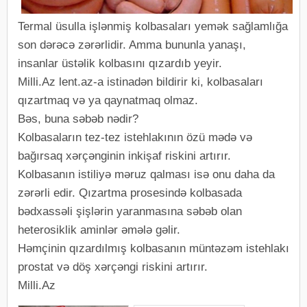
Termal üsulla işlənmiş kolbasaları yemək sağlamlığa
son dərəcə zərərlidir. Amma bununla yanaşı,
insanlar üstəlik kolbasını qızardıb yeyir.
Milli.Az lent.az-a istinadən bildirir ki, kolbasaları
qızartmaq və ya qaynatmaq olmaz.
Bəs, buna səbəb nədir?
Kolbasaların tez-tez istehlakının özü mədə və
bağırsaq xərçənginin inkişaf riskini artırır.
Kolbasanın istiliyə məruz qalması isə onu daha da
zərərli edir. Qızartma prosesində kolbasada
bədxassəli şişlərin yaranmasına səbəb olan
heterosiklik aminlər əmələ gəlir.
Həmçinin qızardılmış kolbasanın müntəzəm istehlakı
prostat və döş xərçəngi riskini artırır.
Milli.Az