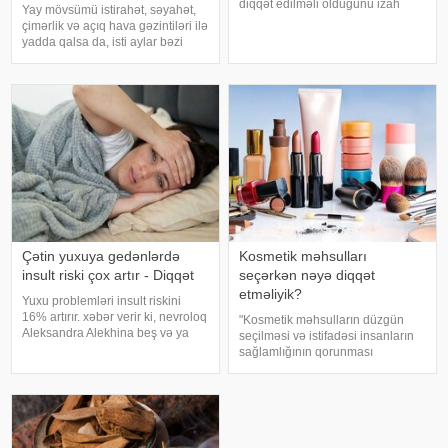
diqqət edilməli olduğunu izah
Yay mövsümü istirahət, səyahət,
edib. -a istinadən xəbər verir ki,
çimərlik və açıq hava gəzintiləri ilə
bu barədə o, AİF.ru nəşrinə
yadda qalsa da, isti aylar bəzi
müsahibəsində danışıb.
virus infeksiyalarının yayılması
Mütəxəssis qeyd edib ki, tünd
üçün əlverişli şərait yarada bilər.
rəngdə olan üzüm sortlar
Buna səbəb təkcə yüksək
temperatur deyil. Açıq havad
Çətin yuxuya gedənlərdə
Kosmetik məhsulları
insult riski çox artır - Diqqət
seçərkən nəyə diqqət
etməliyik?
Yuxu problemləri insult riskini
16% artırır. xəbər verir ki, nevroloq
"Kosmetik məhsulların düzgün
Aleksandra Alekhina beş və ya
seçilməsi və istifadəsi insanların
daha çox yuxu pozğunluğu
sağlamlığının qorunması
simptomundan əziyyət çəkən
baxımından mühüm əhəmiyyət
insanlarda insult riskinin ikiqat
daşıyır". xəbər verir ki, bu fikirləri
artdığını deyib. İnsult ciddi və
Səhiyyə Nazirliyinin rəsmi
həyat
"Instagram" hesabınd