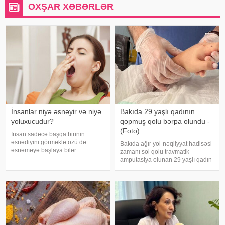
OXŞAR XƏBƏRLƏR
İnsanlar niyə əsnəyir və niyə
Bakıda 29 yaşlı qadının
yoluxucudur?
qopmuş qolu bərpa olundu -
(Foto)
İnsan sadəcə başqa birinin
əsnədiyini görməklə özü də
Bakıda ağır yol-nəqliyyat hadisəsi
əsnəməyə başlaya bilər.
zamanı sol qolu travmatik
Maraqlıdır ki, bu qəribə təsir bəzi
amputasiya olunan 29 yaşlı qadın
heyvanlarda da müşahidə olunur.
uğurla əməliyyat edilib. xəbər
xarici mediaya istinadən xəbər
verir ki, hadisədən sonra
verir ki, əsnəmək insan
zərərçəkən Səhiyyə Nazirliyi
orqanizminin ən adi
Akademik M.A.Topçubaşov adına
Elmi Cərrahiyy