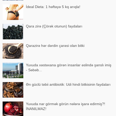
İdeal Dieta: 1 həftəyə 5 kq arıqla!
Qara zirə (Çörək otunun) faydaları
Qarazirə hər dərdin çarəsi olan bitki
Yuxuda xəstəxana görən insanlar əslində şanslı imiş
- Səbəb...
Ən güclü təbii antibiotik: Udi hindi bitkisinin faydaları
Yuxuda nar görmək görün nələrə işarə edirmiş?!
İNANILMAZ!