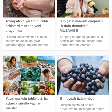
Toyuq ətinin yaratdığı ciddi
"Ən çətin məqam diaqnozu
risklər: Alimlərdən yeni
ilk dəfə deməkdir" -
araşdırma
MÜSAHİBƏ
Oksford Universitetinin alimləri
Xərçəng haqqında çox danışırıq.
sənaye üsulu ilə fəaliyyət
Statistikalardan, müalicələrdən,
göstərən quşçuluq fermalarının
dərmanlardan. Amma bu
təhlükəli bakteriyaların yayılması
xəstəliyin arxasında dayanan
baxımından ciddi risk daşıya
insanlardan, onların
biləcəyini bildiriblər. xəbər verir ki,
qorxularından, ümidlərindən,
araşdırma zamanı son 45 i
yanlış bildiklərindən daha az
danışırıq. Elə buna gör
Yayın qorxulu təhlükəsi: İsti
Ən faydalı üzüm növü
aylarda sürətlə yayılan
Rusiyalı diyetoloq Sofiya
viruslar
Kovanova üzüm seçərkən nələrə