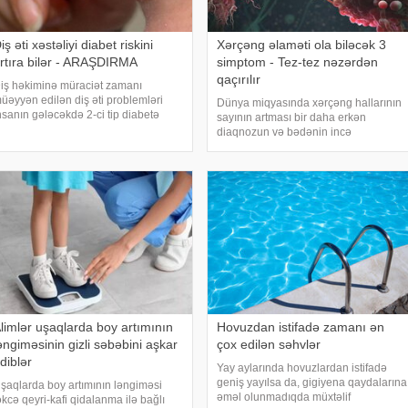
iş əti xəstəliyi diabet riskini
Xərçəng əlaməti ola biləcək 3
rtıra bilər - ARAŞDIRMA
simptom - Tez-tez nəzərdən
qaçırılır
iş həkiminə müraciət zamanı
üəyyən edilən diş əti problemləri
Dünya miqyasında xərçəng hallarının
nsanın gələcəkdə 2-ci tip diabetə
sayının artması bir daha erkən
utulma riski barədə də məlumat verə
diaqnozun və bədənin incə
ilər. xəbər verir ki, "The Lancet Public
xəbərdarlıq əlamətlərinin düzgün şərh
ealth" jurnalında dərc olunan v
edilməsinin vacibliyini vurğulayır.
Məşhur inancın əksinə olaraq,
xərçəng növləri həmişə ağı
limlər uşaqlarda boy artımının
Hovuzdan istifadə zamanı ən
əngiməsinin gizli səbəbini aşkar
çox edilən səhvlər
diblər
Yay aylarında hovuzlardan istifadə
geniş yayılsa da, gigiyena qaydalarına
şaqlarda boy artımının ləngiməsi
əməl olunmadıqda müxtəlif
əkcə qeyri-kafi qidalanma ilə bağlı