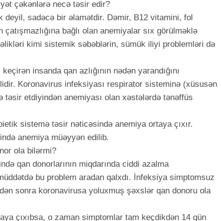
yət çəkənlərə necə təsir edir?
k deyil, sadəcə bir əlamətdir. Dəmir, B12 vitamini, fol
n çatışmazlığına bağlı olan anemiyalar sıx görülməklə
əlikləri kimi sistemik səbəblərin, sümük iliyi problemləri də
keçirən insanda qan azlığının nədən yarandığını
ir. Koronavirus infeksiyası respirator sisteminə (xüsusən
ldə təsir etdiyindən anemiyası olan xəstələrdə tənəffüs
etik sistemə təsir nəticəsində anemiya ortaya çıxır.
zində anemiya müəyyən edilib.
nor ola bilərmi?
də qan donorlarının miqdarında ciddi azalma
üddətdə bu problem aradan qalxdı. İnfeksiya simptomsuz
ən sonra koronavirusa yoluxmuş şəxslər qan donoru ola
rtaya çıxıbsa, o zaman simptomlar tam keçdikdən 14 gün