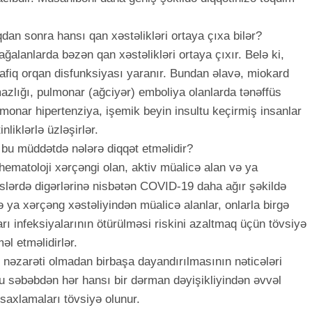
dan sonra hansı qan xəstəlikləri ortaya çıxa bilər?
alanlarda bəzən qan xəstəlikləri ortaya çıxır. Belə ki,
fiq orqan disfunksiyası yaranır. Bundan əlavə, miokard
mazlığı, pulmonar (ağciyər) emboliya olanlarda tənəffüs
monar hipertenziya, işemik beyin insultu keçirmiş insanlar
nliklərlə üzləşirlər.
r bu müddətdə nələrə diqqət etməlidir?
ematoloji xərçəngi olan, aktiv müalicə alan və ya
lərdə digərlərinə nisbətən COVID-19 daha ağır şəkildə
ə ya xərçəng xəstəliyindən müalicə alanlar, onlarla birgə
arı infeksiyalarının ötürülməsi riskini azaltmaq üçün tövsiyə
əl etməlidirlər.
nəzarəti olmadan birbaşa dayandırılmasının nəticələri
 Bu səbəbdən hər hansı bir dərman dəyişikliyindən əvvəl
 saxlamaları tövsiyə olunur.