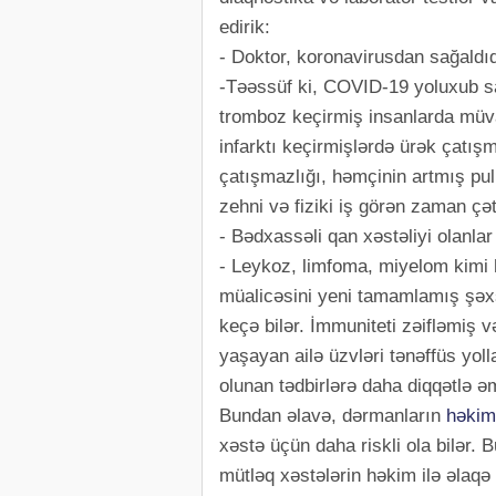
edirik:
- Doktor, koronavirusdan sağaldıq
-Təəssüf ki, COVID-19 yoluxub sağ
tromboz keçirmiş insanlarda müva
infarktı keçirmişlərdə ürək çatış
çatışmazlığı, həmçinin artmış pul
zehni və fiziki iş görən zaman çəti
- Bədxassəli qan xəstəliyi olanla
- Leykoz, limfoma, miyelom kimi h
müalicəsini yeni tamamlamış şəxs
keçə bilər. İmmuniteti zəifləmiş v
yaşayan ailə üzvləri tənəffüs yoll
olunan tədbirlərə daha diqqətlə əm
Bundan əlavə, dərmanların
həkim
xəstə üçün daha riskli ola bilər.
mütləq xəstələrin həkim ilə əlaqə