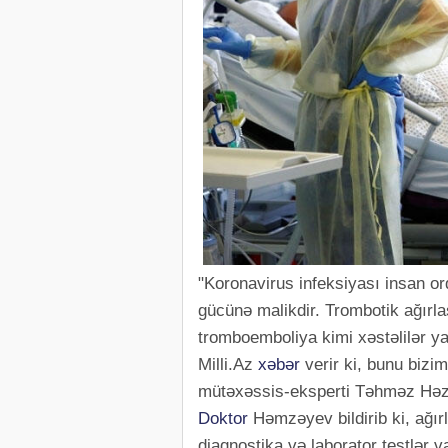
"Koronavirus infeksiyası insan o
gücünə malikdir. Trombotik ağırlaş
tromboemboliya kimi xəstəlilər ya
Milli.Az
xəbər
verir ki, bunu bizi
mütəxəssis-eksperti Təhməz Həz
Doktor
Həmzəyev bildirib ki, ağır
diaqnostika və laborator testlər 