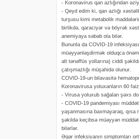
- Koronavirus qan azlığından əziy
- Qeyd edim ki, qan azlığı xəstəli
turşusu kimi metabolik maddələri
birlikdə, qaraciyər və böyrək xəst
anemiyaya səbəb ola bilər.
Bununla da COVID-19 infeksiyası 
müəyyənləşdirmək olduqca önəmlid
alt tənəffüs yollarına) ciddi şəki
çatışmazlığı müşahidə olunur.
COVID-19-un bilavasitə hematopoi
Koronavirusa yoluxanların 60 fai
- Virusa yoluxub sağalan şəxs do
- COVID-19 pandemiyası müddətin
yaşanmasına baxmayaraq, qısa m
şəkildə keçibsə müəyyən müddətd
bilərlər.
Əgər infeksiyanın simptomları o