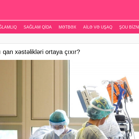
ĞLAMLIQ
SAĞLAM QIDA
MƏTBƏX
AILƏ VƏ UŞAQ
ŞOU BIZN
qan xəstəlikləri ortaya çıxır?