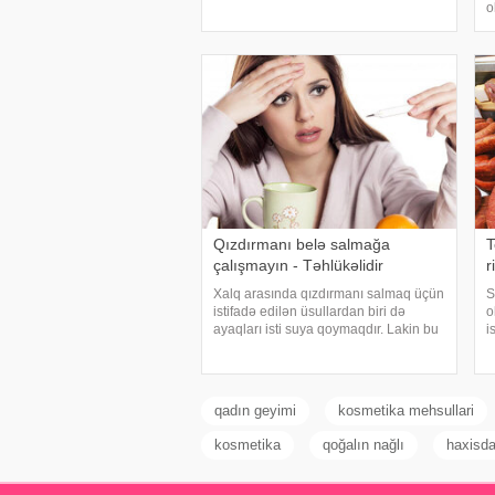
bildirirlər ki, bu vəziyyət bəzən sadə
o
səbəblərlə əlaqəli olsa da, bəzi
a
hallarda sağlamlıq problemlərinin
m
əlamət
h
i
Qızdırmanı belə salmağa
T
çalışmayın - Təhlükəlidir
r
Xalq arasında qızdırmanı salmaq üçün
S
istifadə edilən üsullardan biri də
o
ayaqları isti suya qoymaqdır. Lakin bu
i
metod hər zaman faydalı hesab
b
edilmir və bəzi hallarda vəziyyəti daha
x
da ağırlaşdıra bilər. xəbər verir ki,
S
yüksə
E
qadın geyimi
kosmetika mehsullari
kosmetika
qoğalın nağlı
haxisd