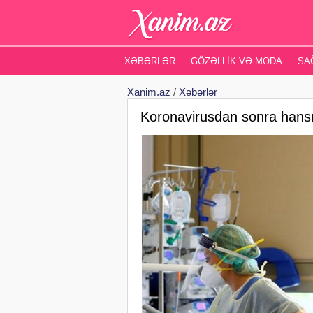
XƏBƏRLƏR
GÖZƏLLIK VƏ MODA
SA
Xanim.az
/
Xəbərlər
Koronavirusdan sonra hansı 