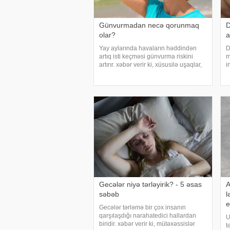
Günvurmadan necə qorunmaq
D
olar?
a
Yay aylarında havaların həddindən
D
artıq isti keçməsi günvurma riskini
m
artırır. xəbər verir ki, xüsusilə uşaqlar,
i
yaşlılar, xroniki xəstəliyi olan şəxslər
t
və açıq havada çalışanlar daha
b
diqqətli olmalıdırlar. Günvurmadan
H
qorunma
Gecələr niyə tərləyirik? - 5 əsas
A
səbəb
l
e
Gecələr tərləmə bir çox insanın
qarşılaşdığı narahatedici hallardan
U
biridir. xəbər verir ki, mütəxəssislər
t