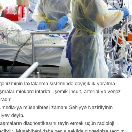
rqanizminin laxtalanma sistemində dəyişiklik yaratma
malar miokard infarktı, işemik insult, arterial və venoz
radır".
m.media-ya müsahibıəsi zamanı Səhiyyə Nazirliyinin
iyev deyib.
laşmaların diaqnostikasını təyin etmək üçün radioloji
vacibdir. Müsahibəni daha geniş şəkildə diqqətinizə təqdim