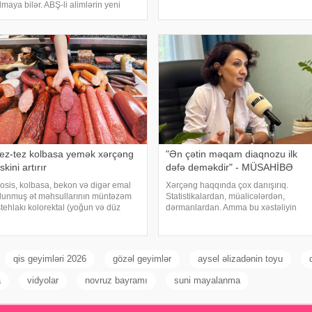
infeksiyalara yoluxma riski artır. xəbər
lmaya bilər. ABŞ-li alimlərin yeni
verir ki, hovuza girməzdən əvvəl və
raşdırması göstərib ki, bağırsaq
çıxdıqdan sonra duş qəbul etmək,
ikrobiomundakı bəzi bakteriyalar
hovuz kənarınd
ələ ana bətnində olarkən körpənin
nkişafın
ez-tez kolbasa yemək xərçəng
"Ən çətin məqam diaqnozu ilk
iskini artırır
dəfə deməkdir" - MÜSAHİBƏ
osis, kolbasa, bekon və digər emal
Xərçəng haqqında çox danışırıq.
lunmuş ət məhsullarının müntəzəm
Statistikalardan, müalicələrdən,
stehlakı kolorektal (yoğun və düz
dərmanlardan. Amma bu xəstəliyin
ağırsaq) xərçəngi riskini artıra bilər.
arxasında dayanan insanlardan,
əbər verir ki, bu barədə Rusiya
onların qorxularından, ümidlərindən,
əhiyyə Nazirliyinin Milli Kliniki
yanlış bildiklərindən daha az danışırıq.
ndokrinologiy
Elə buna gör
qis geyimləri 2026
gözəl geyimlər
aysel əlizadənin toyu
a
vidyolar
novruz bayramı
suni mayalanma