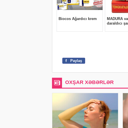
f
Paylaş
OXŞAR XƏBƏRLƏR