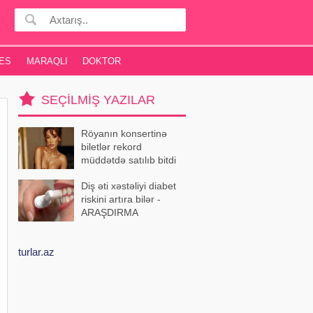
ES
MARAQLI
DOKTOR
SEÇILMIŞ YAZILAR
Röyanın konsertinə
biletlər rekord
müddətdə satılıb bitdi
Diş əti xəstəliyi diabet
riskini artıra bilər -
ARAŞDIRMA
turlar.az