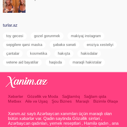
turlar.az
toy gecesi
gozel gorunmek
makiyaj instagram
sepgilere qarsi maska
şəbəkə sənəti
eroziya xesteliyi
çantalar
kosmetika
hakışta
hakisdalar
vetene aid bayatilar
haqisda
maraqli hakistalar
Xəbərlər
Gözəllik və Moda
Sağlamlıq
Sağlam qida
Mətbəx
Ailə və Uşaq
Şou Biznes
Maraqlı
Bizimlə Əlaqə
Xanım.az saytı Azərbaycan xanımları üçün maraqlı olan
bütün xəbərlər var. Qadin saytinda Gözəllik sirrləri ,
Azərbaycan qadınları, yemek reseptləri , Hamilə qadın , ana