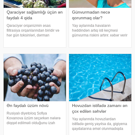
Qaraciyər sağlamlığı üçün ən
Günvurmadan necə
faydalı 4 qida
qorunmaq olar?
Qaraciyər orqanizmin əsas
Yay aylarında havaların
filtrasiya orqanlarından biridir və
həddindən artıq isti keçməsi
hər gün toksinləri, dərman
günvurma riskini artırır. xəbər verir
qalıqlarını və maddələr
ki, xüsusilə uşaqlar, yaşlılar,
mübadiləsi nəticəsində yaranan
xroniki xəstəliyi olan şəxslər və
tullantıları emal edir. "Euroonco"
açıq havada çalışanlar daha
federal ekspert onkologiya
diqqətli olmalıdırlar.
klinikalar
Günvurmadan qorunma
Ən faydalı üzüm növü
Hovuzdan istifadə zamanı ən
çox edilən səhvlər
Rusiyalı diyetoloq Sofiya
Kovanova üzüm seçərkən nələrə
Yay aylarında hovuzlardan
diqqət edilməli olduğunu izah
istifadə geniş yayılsa da, gigiyena
edib. -a istinadən xəbər verir ki,
qaydalarına əməl olunmadıqda
bu barədə o, AİF.ru nəşrinə
müxtəlif infeksiyalara yoluxma