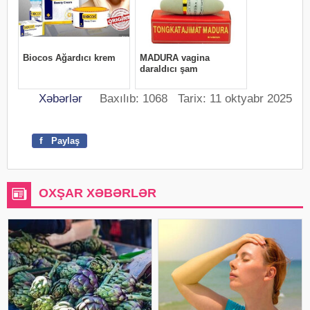
Xəbərlər
Baxılıb: 1068 Tarix: 11 oktyabr 2025
f
Paylaş
OXŞAR XƏBƏRLƏR