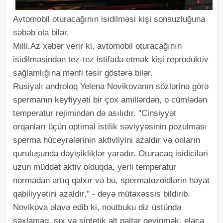
Avtomobil oturacağının isidilməsi kişi sonsuzluğuna
səbəb ola bilər.
Milli.Az xəbər verir ki, avtomobil oturacağının
isidilməsindən tez-tez istifadə etmək kişi reproduktiv
sağlamlığına mənfi təsir göstərə bilər.
Rusiyalı androloq Yelena Novikovanın sözlərinə görə
spermanın keyfiyyəti bir çox amillərdən, o cümlədən
temperatur rejimindən də asılıdır. "Cinsiyyət
orqanları üçün optimal istilik səviyyəsinin pozulması
sperma hüceyrələrinin aktivliyini azaldır və onların
quruluşunda dəyişikliklər yaradır. Oturacaq isidiciləri
uzun müddət aktiv olduqda, yerli temperatur
normadan artıq qalxır və bu, spermatozoidlərin həyat
qabiliyyətini azaldır," - deyə mütəxəssis bildirib.
Novikova əlavə edib ki, noutbuku diz üstündə
saxlamaq, sıx və sintetik alt paltar geyinmək, eləcə