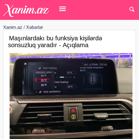
Xanim.az
/
Xəbərlər
Maşınlardakı bu funksiya kişilərdə
sonsuzluq yaradır - Açıqlama