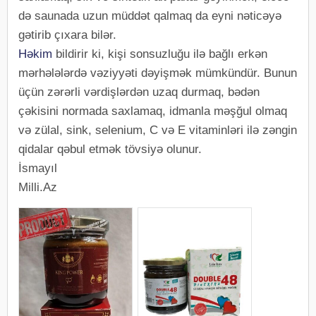
də saunada uzun müddət qalmaq da eyni nəticəyə
gətirib çıxara bilər.
Həkim
bildirir ki, kişi sonsuzluğu ilə bağlı erkən
mərhələlərdə vəziyyəti dəyişmək mümkündür. Bunun
üçün zərərli vərdişlərdən uzaq durmaq, bədən
çəkisini normada saxlamaq, idmanla məşğul olmaq
və zülal, sink, selenium, C və E vitaminləri ilə zəngin
qidalar qəbul etmək tövsiyə olunur.
İsmayıl
Milli.Az