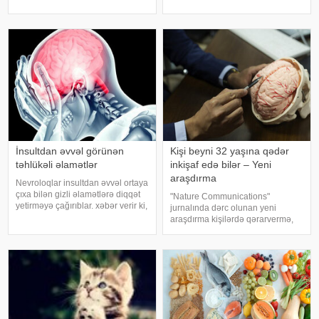
müsahibəsində danışıb.
riski artır. xəbər verir ki, hovuza
Mütəxəssis qeyd edib ki, tünd
girməzdən əvvəl və çıxdıqdan
rəngdə olan üzüm sortlar
sonra duş qəbul etmək, hovuz
kənarınd
İnsultdan əvvəl görünən
Kişi beyni 32 yaşına qədər
təhlükəli əlamətlər
inkişaf edə bilər – Yeni
araşdırma
Nevroloqlar insultdan əvvəl ortaya
çıxa bilən gizli əlamətlərə diqqət
"Nature Communications"
yetirməyə çağırıblar. xəbər verir ki,
jurnalında dərc olunan yeni
insult bəzi hallarda qəfil baş
araşdırma kişilərdə qərarvermə,
vermir və beyin günlər, hətta
impulsların idarə olunması və risk
həftələr əvvəl müəyyən siqnallar
qiymətləndirilməsinə cavabdeh
verə bilər. Lakin b
olan beyin nahiyələrinin orta
hesabla 32 yaşına qədər inkişa