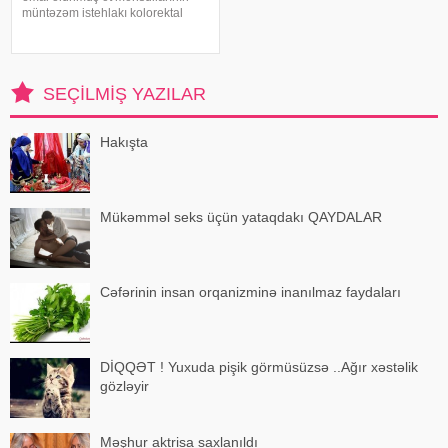
müntəzəm istehlakı kolorektal
(yoğun və düz bağırsaq) xərçəngi
riskini artıra bilər. xəbər verir ki, bu
barədə Rusiya Səhiyyə
Nazirliyinin Milli Kliniki
SEÇILMIŞ YAZILAR
Endokrinologiy
Hakışta
Mükəmməl seks üçün yataqdakı QAYDALAR
Cəfərinin insan orqanizminə inanılmaz faydaları
DİQQƏT ! Yuxuda pişik görmüsüzsə ..Ağır xəstəlik
gözləyir
Məşhur aktrisa saxlanıldı