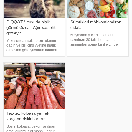
DİQQƏT ! Yuxuda pişik
Sümükləri möhkəmləndirən
görmüsüzsə ..Ağır xəstəlik
qidalar
gözləyir
60 yaşdan yuxarı insanların
təxminən 30 faizi bud-çanaq
Yuxusunda pişik görən adamın,
sınığından sonra bir il ərzində
qadın və kişi cinsiyyətinə malik
həyatını itirir. xəbər verir ki, bu
olmasına görə yuxunun təbirləri
səbəbdən sümüklərin
dəyişir. Əgər bu yuxunu görən
möhkəmliyini qorumaq və sınıq
adam bir kişisə, bu kişinin normal
riskini azaltmaq üçün kalsium, D
həyatında diqqətsiz bir şəxsiyyətə
vitamini, zülal
sahib olduğu, ətrafındak
Tez-tez kolbasa yemək
xərçəng riskini artırır
Sosis, kolbasa, bekon və digər
emal olunmuş ət məhsullarının