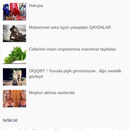
Hakışta
Mükəmməl seks üçün yataqdakı QAYDALAR
Cəfərinin insan orqanizminə inanılmaz faydaları
DİQQƏT ! Yuxuda pişik görmüsüzsə ..Ağır xəstəlik
gözləyir
Məşhur aktrisa saxlanıldı
turlar.az