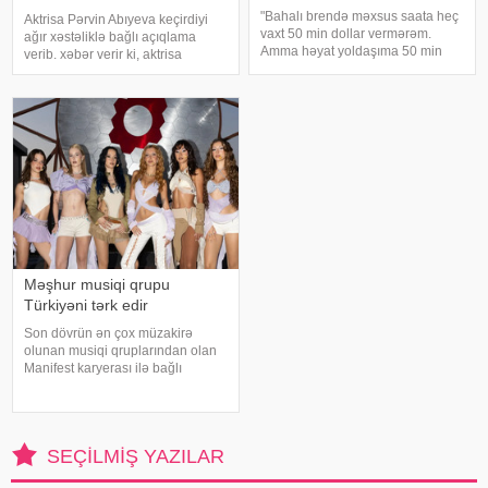
qoyuldu
"Bahalı brendə məxsus saata heç
Aktrisa Pərvin Abıyeva keçirdiyi
vaxt 50 min dollar vermərəm.
ağır xəstəliklə bağlı açıqlama
Amma həyat yoldaşıma 50 min
verib. xəbər verir ki, aktrisa
dollara zinət əşyası almaq mənim
axlorhidriya xəstəliyindən əziyyət
üçün asandır". Axşam.az-a
çəkdiyini və uzun illər düzgün
istinadən xəbər verir ki, bu sözləri
diaqnoz qoyula bilmədiyini
Xalq artisti Emin Ağalaro
bildirib. "Bu əməliyyat
Azərbaycand
Məşhur musiqi qrupu
Türkiyəni tərk edir
Son dövrün ən çox müzakirə
olunan musiqi qruplarından olan
Manifest karyerası ilə bağlı
mühüm qərar qəbul edib. xarici
mətbuata istinadən xəbər verir ki,
qrupun qurucusu və meneceri
Tolqa Akış üzvlərin sentyabr
SEÇILMIŞ YAZILAR
ayında İstanbuldak