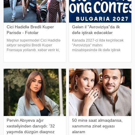
Cici Hadidlə Bredli Kuper
Gələn il "Avroviziya"da ilk
Parisdə - Fotolar
dəfə iştirak edəcəklər
Məşhur supermodel Cici Hadidlə
Kanada 2027-ci ildə keçiriləcək
aktyor sevgilisi Bredli Kuper
"Avroviziya" mahnı
Fransaya yollanıb. xəbər verir ki,
müsabiqəsində ilk dəfə iştirak
cütlük Paris küçələrində əl-ələ
edəcək. xəbər verir ki, bu barədə
gəzərkən obyektivlərə tuş gəliblər.
"Avroviziya"nın rəsmi saytı
Qeyd edək ki, müğənni Zayn
məlumat yayıb. Bildirilib ki,
Malikdən ayrıldıqdan sonra Cicini
Kanada 2015-ci ildə yarışmay
Pərvin Abıyeva ağır
50 minə saat almaqdansa,
xəstəliyindən danışdı: '32
xanımıma zinət əşyası
yaşımda düzgün diaqnoz
alaram