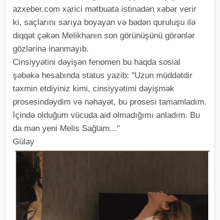
azxeber.com xarici mətbuata istinadən xəbər verir
ki, saçlarını sarıya boyayan və bədən quruluşu ilə
diqqət çəkən Melikhanın son görünüşünü görənlər
gözlərinə inanmayıb.
Cinsiyyətini dəyişən fenomen bu haqda sosial
şəbəkə hesabında status yazib: "Uzun müddətdir
təxmin etdiyiniz kimi, cinsiyyətimi dəyişmək
prosesindəydim və nəhayət, bu prosesi tamamladım.
İçində olduğum vücuda aid olmadığımı anladım. Bu
da mən yeni Melis Sağlam..."
Gülay