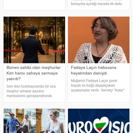
Şile Bələdiyyəsinə dair yeni
İsmayılla ayrılığı barədə ilk dəfə
əməliyyat keçirilib. xəbər verir ki,
ətraflı açıqlama verib. Aktrisa bu
İstanbul və İzmir şəhərlərində eyni
barədə Nail Naiboğlunun
vaxtda həyata keçirilə
"YouTube" kanalında yayımlanan
müsahibəsində danışıb
Biznes sahibi olan məşhurlar:
Fədayə Laçın həbsxana
Kim hansı sahəyə sərmayə
həyatından danışdı
yatırıb?
Müğənni Fədayə Laçın şəxsi
həyatı ilə bağlı diqqətçəkən
Son illər Azərbaycanda bir sıra
açıqlamalar verib. Sənətçi "Astar"
məşhur simalar qazanc
yutub layihəsində ailəsində
mənbələrini genişləndirərək
yaşadığı çətinliklərdən danışıb.
müxtəlif sahələrə sərmayə
F.Laçın bildirib ki, atası anasına
yatırırlar. Onların arasında
xəyanət etdikdən sonra
restoran, kafe, geyim, gözəllik və
valideynlər
qida sektorunda fəaliyyət
göstərən, öz adları il