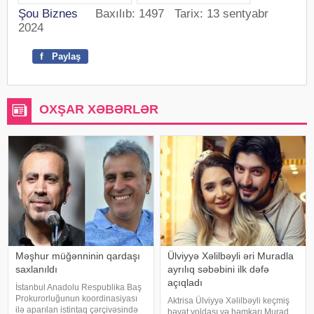
Şou Biznes
Baxılıb: 1497 Tarix: 13 sentyabr
2024
f
Paylaş
OXŞAR XƏBƏRLƏR
Məşhur müğənninin qardaşı
Ülviyyə Xəlilbəyli əri Muradla
saxlanıldı
ayrılıq səbəbini ilk dəfə
açıqladı
İstanbul Anadolu Respublika Baş
Prokurorluğunun koordinasiyası
Aktrisa Ülviyyə Xəlilbəyli keçmiş
ilə aparılan istintaq çərçivəsində
həyat yoldaşı və həmkarı Murad