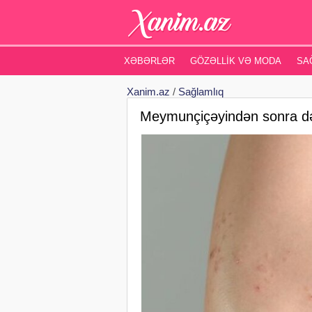
XƏBƏRLƏR
GÖZƏLLIK VƏ MODA
SA
Xanim.az
/
Sağlamlıq
Meymunçiçəyindən sonra də