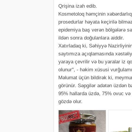
Qrişina izah edib.
Kosmetoloq həmçinin xəbərdarlıq 
prosedurlar həyata keçirilə bilməz
epidemiya baş verən bölgələrə sə
ildən sonra doğulanlara aiddir.
Xatırladaq ki, Səhiyyə Nazirliyin
saytımıza açıqlamasında xəstəliyi
yaraya çevrilir və bu yaralar iz 
olunur", - həkim xüsusi vurğulamı
Məlumat üçün bildirək ki, meymun
görünür. Səpgilər adətən üzdən baş
95% hallarda üzdə, 75% ovuc və
gözdə olur.