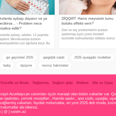
ızlarda aybaşı dayanır və ya
DİQQƏT: Hansı meyvənin tumu
ecikirsə... - Problem necə
botoks effekti verir?
üalicə edilir?
Dəri və saç problemlərini aradan
qaldırmaq üçün çoxlu müxtəlif
ızlarda aybaşı, adətən, 13 yaşında
kosmetik məhsullardan istifadə olunur.
aşlanır. Menstruasiya qızların
Ancaq ekspertlər avokadonun
ksəriyyətində cuzi ağrılarla keçir. Bu
tumunun təbii faydalarının onlardan
ğrıları aradan qaldırmaq üçün təbii
daha təsirli ola biləcəyini bildirirlər.
asitələrdə istifadə etmək olar – ot
xəbər verir ki
əmləmələri (məsələn, çobanyastığı),
qis geyimləri 2026
qargidali salati
2026 ayaqqabı modelləri
arnı
baliq
öpüşme
novruz hakistalari
Gözəllik və Moda
Sağlamlıq
Sağlam qida
Mətbəx
Ailə və Uşaq
aytı Azərbaycan xanımları üçün maraqlı olan bütün xəbərlər var. Qadin
 qadınları, yemek reseptləri , Hamilə qadın , ana südü, uşaqlar, uşa
 sağlamlıq xəbərləri, faydalı melumatlar, ən yeni 2026 deb moda, kosm
əlumatlar ala bilərsiz.
o [ @ ] xanim.az