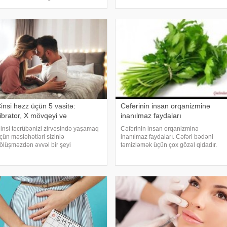
dietaya əməl edəsiniz. Bunu əsas sirri
arpaqları iri, boz-yaşıl rəngli, aşağı
odur ki, 7 gün ərzində siz qida qəbu
issəsi yarıq, yuxarı hissəsi yumurta
ormasındadır. Yarpaqlarının saplağı
əcmli
insi həzz üçün 5 vasitə:
Cəfərinin insan orqanizminə
ibrator, X mövqeyi və
inanılmaz faydaları
insi təcrübənizi zirvəsində yaşamaq
Cəfərinin insan orqanizminə
çün məsləhətləri sizinlə
inanılmaz faydaları. Cəfəri bədəni
ölüşməzdən əvvəl bir şeyi
təmizləmək üçün çox gözəl qidadır.
atırlatmaqda fayda var: Seks yalnız
15-16 dənə cəfərini saplağı ilə birlikdə
enisin və ya vajinanın aparıcı rol
havanda(blender)yaxşıca əzirik,
ynadığı bir hərəkət deyil. Bu klassik
üzərinə, yarım limon sıxırıq yaxşıca
insi əlaqədən başq
qarışdırırıq