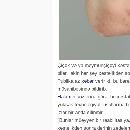
Çiçək və ya meymunçiçəyi xəstəli
bilər, lakin hər şey xəstəlikdən 
Publika.az
xəbər
verir ki, bu bar
müsahibəsində bildirib.
Həkimin
sözlərinə görə, bu xəstəl
yüksək texnologiyalı üsullarına b
izlər bir anda silinmir.
"Bunlar müəyyən bir reabilitasiya
xəstəlikdən sonra dərinin zədələnm