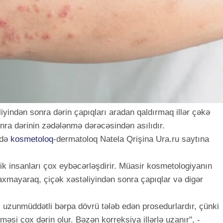
yindən sonra dərin çapıqları aradan qaldırmaq illər çəkə
sonra dərinin zədələnmə dərəcəsindən asılıdır.
ədə
kosmetoloq
-dermatoloq Natela Qrişina Ura.ru saytına
ik insanları çox eybəcərləşdirir. Müasir kosmetologiyanın
axmayaraq, çiçək xəstəliyindən sonra çapıqlar və digər
, uzunmüddətli bərpa dövrü tələb edən prosedurlardır, çünki
əsi çox dərin olur. Bəzən korreksiya illərlə uzanır", -