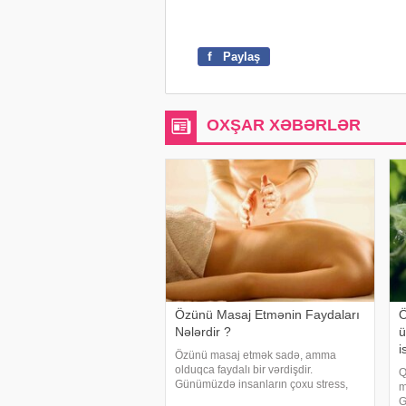
f
Paylaş
OXŞAR XƏBƏRLƏR
Özünü Masaj Etmənin Faydaları
Ö
Nələrdir ?
ü
i
Özünü masaj etmək sadə, amma
olduqca faydalı bir vərdişdir.
Q
Günümüzdə insanların çoxu stress,
m
yorğunluq və gərginlikdən şikayət edir.
G