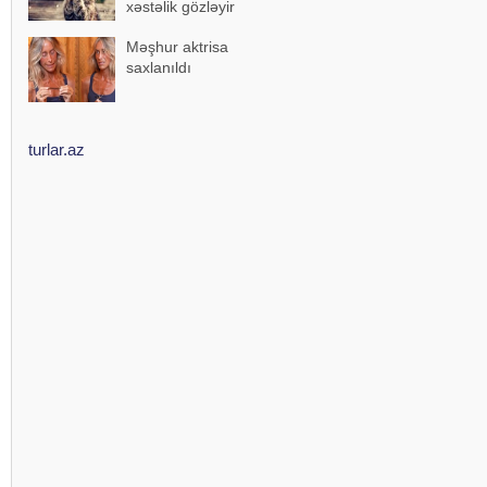
xəstəlik gözləyir
Məşhur aktrisa
saxlanıldı
turlar.az