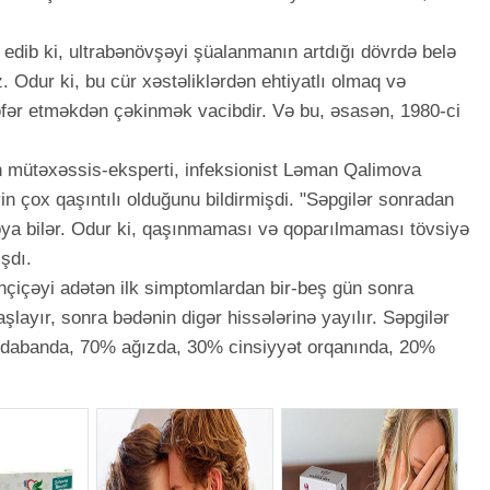
edib ki, ultrabənövşəyi şüalanmanın artdığı dövrdə belə
. Odur ki, bu cür xəstəliklərdən ehtiyatlı olmaq və
fər etməkdən çəkinmək vacibdir. Və bu, əsasən, 1980-ci
in mütəxəssis-eksperti, infeksionist Ləman Qalimova
n çox qaşıntılı olduğunu bildirmişdi. "Səpgilər sonradan
qoya bilər. Odur ki, qaşınmaması və qoparılmaması tövsiyə
şdı.
çiçəyi adətən ilk simptomlardan bir-beş gün sonra
layır, sonra bədənin digər hissələrinə yayılır. Səpgilər
 dabanda, 70% ağızda, 30% cinsiyyət orqanında, 20%