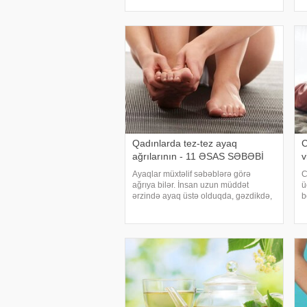
Bu halları aradan qaldırmaq üçün
Y
xüsusi ustaya müraciət etməyə ehtiyac
h
olmadan özünü masa
f
h
Qadınlarda tez-tez ayaq
C
ağrılarının - 11 ƏSAS SƏBƏBİ
v
Ayaqlar müxtəlif səbəblərə görə
C
ağrıya bilər. İnsan uzun müddət
ü
ərzində ayaq üstə olduqda, gəzdikdə,
b
fiziki işlə və ya idmanla məşhul
x
olduqda, ayaqlar güclü yükləmələrə
p
məruz qalır. Lakin insan dincələndən
o
sonra bu ağrıla
c