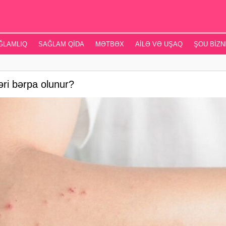
ĞLAMLIQ
SAĞLAM QIDA
MƏTBƏX
AILƏ VƏ UŞAQ
ŞOU BIZN
ri bərpa olunur?