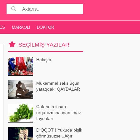
ES
MARAQLI
DOKTOR
SEÇILMIŞ YAZILAR
Hakışta
Mükəmməl seks üçün
yataqdakı QAYDALAR
Cəfərinin insan
orqanizminə inanılmaz
faydaları
DİQQƏT ! Yuxuda pişik
görmüsüzsə ..Ağır