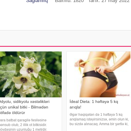
Sağlamlıq
Baxılıb: 1820 Tarix: 27 may 2022
dyolu, sidikyolu xəstəlikləri
İdeal Dieta: 1 həftəyə 5 kq
çün unikal bitki - Bilmədən
arıqla!
stifadə öldürür
Əgər həqiqətən də 1 həftəyə 5 kq
arıqlamaq istəyirsinizsə, əmin olun ki,
ara batbat qaragilə fəsiləsinə
bu sizdə alınacaq. Amma bir şərtlə ki,
ənsub olub, 2 illik ot bitkisidir.
sizə təqdim etdiyimiz bu möcüzəli
övdəsinin uzunluğu 1 metrdir.