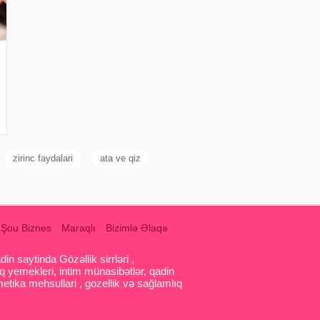
zirinc faydalari
ata ve qiz
Şou Biznes
Maraqlı
Bizimlə Əlaqə
 saytinda Gözəllik sirrləri ,
q yemekleri, intim münasibətlər, qadin
etika mehsullari , gozellik və sağlamlıq