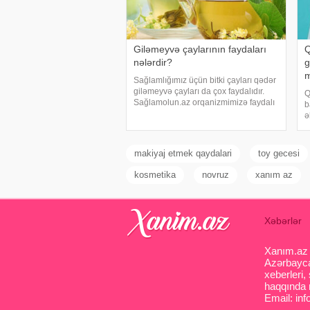
Giləmeyvə çaylarının faydaları
Q
nələrdir?
g
m
Sağlamlığımız üçün bitki çayları qədər
giləmeyvə çayları da çox faydalıdır.
Q
Sağlamolun.az orqanizmimizə faydalı
b
olan bitki, çiçək və giləmeyvə çaylarını
ə
təqdim edir:. Şüyüd - Həzm çayıdır.
a
Həzmi yaxşılaşdırır. Şişkinliy
v
d
makiyaj etmek qaydalari
toy gecesi
g
kosmetika
novruz
xanım az
Xəbərlər
Xanım.az s
Azərbaycan
xeberleri,
haqqında m
Email: inf