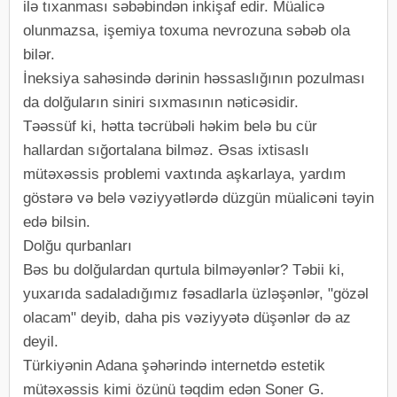
ilə tıxanması səbəbindən inkişaf edir. Müalicə
olunmazsa, işemiya toxuma nevrozuna səbəb ola
bilər.
İneksiya sahəsində dərinin həssaslığının pozulması
da dolğuların siniri sıxmasının nəticəsidir.
Təəssüf ki, hətta təcrübəli həkim belə bu cür
hallardan sığortalana bilməz. Əsas ixtisaslı
mütəxəssis problemi vaxtında aşkarlaya, yardım
göstərə və belə vəziyyətlərdə düzgün müalicəni təyin
edə bilsin.
Dolğu qurbanları
Bəs bu dolğulardan qurtula bilməyənlər? Təbii ki,
yuxarıda sadaladığımız fəsadlarla üzləşənlər, "gözəl
olacam" deyib, daha pis vəziyyətə düşənlər də az
deyil.
Türkiyənin Adana şəhərində internetdə estetik
mütəxəssis kimi özünü təqdim edən Soner G.