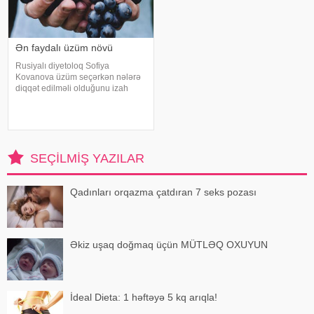
Ən faydalı üzüm növü
Rusiyalı diyetoloq Sofiya
Kovanova üzüm seçərkən nələrə
diqqət edilməli olduğunu izah
edib. -a istinadən xəbər verir ki,
bu barədə o, AİF.ru nəşrinə
müsahibəsində danışıb.
Mütəxəssis qeyd edib ki, tünd
rəngdə olan üzüm sortlar
SEÇILMIŞ YAZILAR
Qadınları orqazma çatdıran 7 seks pozası
Əkiz uşaq doğmaq üçün MÜTLƏQ OXUYUN
İdeal Dieta: 1 həftəyə 5 kq arıqla!