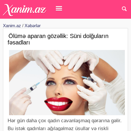
Xanim.az
/
Xəbərlər
Ölümə aparan gözəllik: Süni dolğuların
fəsadları
Hər gün daha çox qadın cavanlaşmaq qərarına gəlir.
Bu istək qadınları ağılagəlməz üsullar və riskli