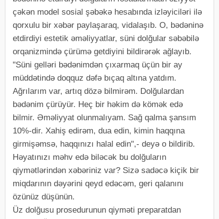
çəkən model sosial şəbəkə hesabında izləyiciləri ilə
qorxulu bir xəbər paylaşaraq, vidalaşıb. O, bədəninə
etdirdiyi estetik əməliyyatlar, süni dolğular səbəbilə
orqanizmində çürümə getdiyini bildirərək ağlayıb.
"Süni gelləri bədənimdən çıxarmaq üçün bir ay
müddətində doqquz dəfə bıçaq altına yatdım.
Ağrılarım var, artıq dözə bilmirəm. Dolğulardan
bədənim çürüyür. Heç bir həkim də kömək edə
bilmir. Əməliyyat olunmalıyam. Sağ qalma şansım
10%-dir. Xahiş edirəm, dua edin, kimin haqqına
girmişəmsə, haqqınızı halal edin",- deyə o bildirib.
Həyatınızı məhv edə biləcək bu dolğuların
qiymətlərindən xəbəriniz var? Sizə sadəcə kiçik bir
miqdarının dəyərini qeyd edəcəm, geri qalanını
özünüz düşünün.
Üz dolğusu prosedurunun qiyməti preparatdan