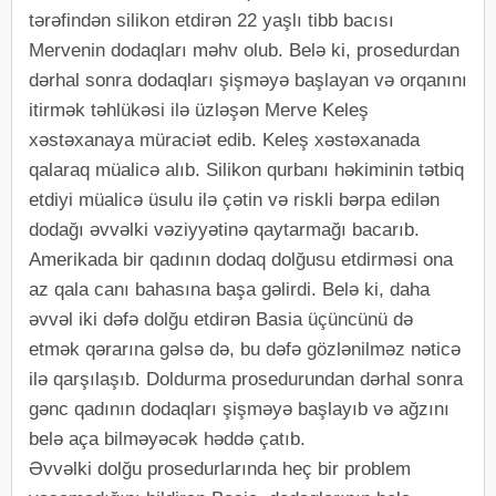
tərəfindən silikon etdirən 22 yaşlı tibb bacısı
Mervenin dodaqları məhv olub. Belə ki, prosedurdan
dərhal sonra dodaqları şişməyə başlayan və orqanını
itirmək təhlükəsi ilə üzləşən Merve Keleş
xəstəxanaya müraciət edib. Keleş xəstəxanada
qalaraq müalicə alıb. Silikon qurbanı həkiminin tətbiq
etdiyi müalicə üsulu ilə çətin və riskli bərpa edilən
dodağı əvvəlki vəziyyətinə qaytarmağı bacarıb.
Amerikada bir qadının dodaq dolğusu etdirməsi ona
az qala canı bahasına başa gəlirdi. Belə ki, daha
əvvəl iki dəfə dolğu etdirən Basia üçüncünü də
etmək qərarına gəlsə də, bu dəfə gözlənilməz nəticə
ilə qarşılaşıb. Doldurma prosedurundan dərhal sonra
gənc qadının dodaqları şişməyə başlayıb və ağzını
belə aça bilməyəcək həddə çatıb.
Əvvəlki dolğu prosedurlarında heç bir problem