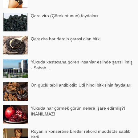
Qara zirə (Çörək otunun) faydaları
Qarazirə hər dərdin çarəsi olan bitki
Yuxuda xəstəxana görən insanlar əslində şanslı imiş
- Səbəb...
Ən güclü təbii antibiotik: Udi hindi bitkisinin faydaları
Yuxuda nar görmək görün nələrə işarə edirmiş?!
İNANILMAZ!
Röyanın konsertinə biletlər rekord müddətdə satılıb
bitdi