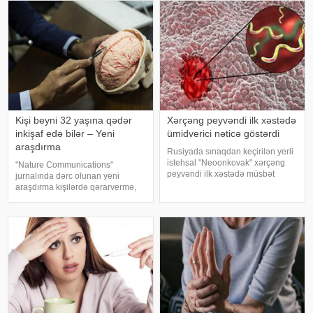
Kişi beyni 32 yaşına qədər
Xərçəng peyvəndi ilk xəstədə
inkişaf edə bilər – Yeni
ümidverici nəticə göstərdi
araşdırma
Rusiyada sınaqdan keçirilən yerli
istehsal "Neoonkovak" xərçəng
"Nature Communications"
peyvəndi ilk xəstədə müsbət
jurnalında dərc olunan yeni
immunoloji reaksiya yaradıb.
araşdırma kişilərdə qərarvermə,
xəbər verir ki, bu barədə
impulsların idarə olunması və risk
Rusiyanın Milli Elmi-Tədqiqat
qiymətləndirilməsinə cavabdeh
Epidemiologiya və Mikrobiologiya
olan beyin nahiyələrinin orta
Mərkəzini
hesabla 32 yaşına qədər inkişa