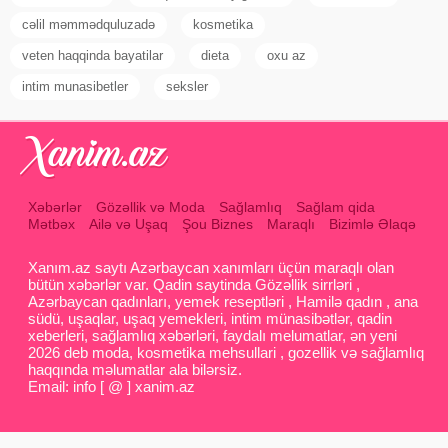
cəlil məmmədquluzadə
kosmetika
veten haqqinda bayatilar
dieta
oxu az
intim munasibetler
seksler
Xəbərlər
Gözəllik və Moda
Sağlamlıq
Sağlam qida
Mətbəx
Ailə və Uşaq
Şou Biznes
Maraqlı
Bizimlə Əlaqə
Xanım.az saytı Azərbaycan xanımları üçün maraqlı olan
bütün xəbərlər var. Qadin saytinda Gözəllik sirrləri ,
Azərbaycan qadınları, yemek reseptləri , Hamilə qadın , ana
südü, uşaqlar, uşaq yemekleri, intim münasibətlər, qadin
xeberleri, sağlamlıq xəbərləri, faydalı melumatlar, ən yeni
2026 deb moda, kosmetika mehsullari , gozellik və sağlamlıq
haqqında məlumatlar ala bilərsiz.
Email: info [ @ ] xanim.az