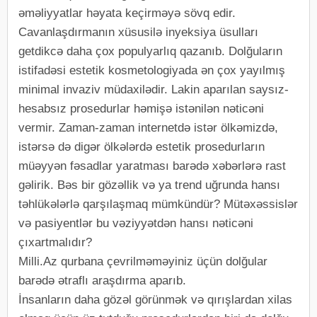
əməliyyatlar həyata keçirməyə sövq edir.
Cavanlaşdırmanın xüsusilə inyeksiya üsulları
getdikcə daha çox populyarlıq qazanıb. Dolğuların
istifadəsi estetik kosmetologiyada ən çox yayılmış
minimal invaziv müdaxilədir. Lakin aparılan saysız-
hesabsız prosedurlar həmişə istənilən nəticəni
vermir. Zaman-zaman internetdə istər ölkəmizdə,
istərsə də digər ölkələrdə estetik prosedurların
müəyyən fəsadlar yaratması barədə xəbərlərə rast
gəlirik. Bəs bir gözəllik və ya trend uğrunda hansı
təhlükələrlə qarşılaşmaq mümkündür? Mütəxəssislər
və pasiyentlər bu vəziyyətdən hansı nəticəni
çıxartmalıdır?
Milli.Az qurbana çevrilməməyiniz üçün dolğular
barədə ətraflı araşdırma aparıb.
İnsanların daha gözəl görünmək və qırışlardan xilas