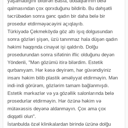
yaşamadığını bildirən Basia, dodaqlarının belə
qalmasından çox qorxduğunu bildirib. Bu dəhşətli
təcrübədən sonra gənc qadın bir daha belə bir
prosedur etdirməyəcəyini açıqlayıb.
Türkiyədə Çekmeköydə göz altı işıq dolgusundan
sonra gözləri şişən, üzü tanınmaz hala düşən qadın
həkimi haqqında cinayət işi qaldırıb. Dolğu
prosedurundan sonra sifətinin iflic olduğunu deyən
Yöndenli, "Mən gözümü itirə bilərdim. Estetik
qurbanıyam. Hər kəsə deyirəm, hər güvəndiyiniz
insanı həkim bilib plastik əməliyyat etdirməyin. Mən
indi-indi görürəm, gözlərim tamam bağlanmışdı.
Estetik mərkəzlər və ya gözəllik salonlarında belə
prosedurlar etdirməyin. Hər özünə həkim və
mütəxəssis deyənə aldanmayın. Çox ama çox
diqqətli olun".
İstanbulda özəl klinikalardan birində üzünə dolğu