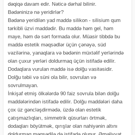
dəqiqə davam edir. Nəticə dərhal bilinir.
Bədəninizə nə yeridirlər?
Bədənə yeridilən yad maddə silikon - silisium qum
tərkibli üzvi maddədir. Bu maddə həm gel, həm
maye, həm də sərt formada olur. Müasir tibbdə bu
maddə estetik məqsədlər üçün çənəyə, süd
vəzilərinə, yanaqlara və bədənin müxtəlif yerlərində
olan çuxur yerləri doldurmaq üçün istifadə edilir.
Dodaqlara vurulan maddə isə dolğu vasitəsidir.
Dolğu təbii və süni ola bilir, sovrulan və
sovrulmayan.
İnkişaf etmiş ölkələrdə 90 faiz sovrula bilən dolğu
maddələrindən istifadə edilir. Dolğu maddələri daha
çox üz gəncləşdirmədə, üzdə olan estetik
çatışmazlıqları, simmetrik qüsurları örtmək,
dodaqları böyütmək, qırışlar olan nahiyənin altını
doldurmaq məqsədilə də istifadə olunur. Əməliyyat