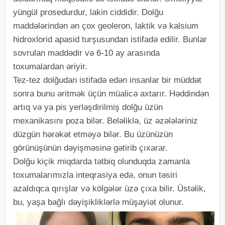
yüngül prosedurdur, lakin ciddidir. Dolğu
maddələrindən ən çox geoleron, laktik və kalsium
hidroxlorid apasid turşusundan istifadə edilir. Bunlar
sovrulan maddədir və 6-10 ay arasında
toxumalardan əriyir.
Tez-tez dolğudan istifadə edən insanlar bir müddət
sonra bunu əritmək üçün müalicə axtarır. Həddindən
artıq və ya pis yerləşdirilmiş dolğu üzün
mexanikasını poza bilər. Beləliklə, üz əzələləriniz
düzgün hərəkət etməyə bilər. Bu üzünüzün
görünüşünün dəyişməsinə gətirib çıxarar.
Dolğu kiçik miqdarda tətbiq olunduqda zamanla
toxumalarımızla inteqrasiya edə, onun təsiri
azaldıqca qırışlar və kölgələr üzə çıxa bilir. Üstəlik,
bu, yaşa bağlı dəyişikliklərlə müşayiət olunur.