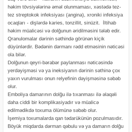
həkim tövsiyələrinə əməl olunmaması, xəstədə tez-
tez streptokok infeksiyası (angina), xroniki infeksiya
ocaqları - dişlərdə karies, tonzillit, sinüzit. İltihab
həkim müalicəsi və dolğunun əridilməsini tələb edir.
Qranulomalar dərinin səthində görünən kiçik
düyünlərdir. Bədənin dərmanı rədd etməsinin nəticəsi
ola bilər.
Dolğunun qeyri-bərabər paylanması nəticəsində
yerdəyişməsi və ya ineksiyanın dərinin səthinə çox
yaxın vurulması onun relyefinin dəyişməsinə səbəb
olur.
Emboliya damarının dolğu ilə tıxanması ilə əlaqəli
daha ciddi bir komplikasiyadır və müalicə
edilmədikdə toxuma ölümünə səbəb olur.
İşemiya toxumalarda qan tədarükünün pozulmasıdır.
Böyük miqdarda dərman qəbulu və ya damarın dolğu