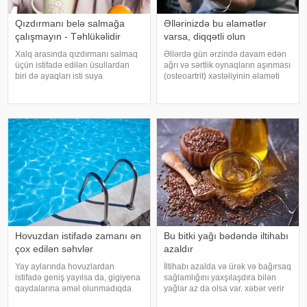
Qızdırmanı belə salmağa
Əllərinizdə bu əlamətlər
çalışmayın - Təhlükəlidir
varsa, diqqətli olun
Xalq arasında qızdırmanı salmaq
Əllərdə gün ərzində davam edən
üçün istifadə edilən üsullardan
ağrı və sərtlik oynaqların aşınması
biri də ayaqları isti suya
(osteoartrit) xəstəliyinin əlaməti
qoymaqdır. Lakin bu metod hər
ola bilər. Bu xəstəlik oynaqları
zaman faydalı hesab edilmir və
qoruyan qığırdağın zamanla
bəzi hallarda vəziyyəti daha da
nazilməsi və aşınması nəticəsində
ağırlaşdıra bilər. xəbər verir ki,
yaranır. xəbər verir ki
yüksə
Hovuzdan istifadə zamanı ən
Bu bitki yağı bədəndə iltihabı
çox edilən səhvlər
azaldır
Yay aylarında hovuzlardan
İltihabı azalda və ürək və bağırsaq
istifadə geniş yayılsa da, gigiyena
sağlamlığını yaxşılaşdıra bilən
qaydalarına əməl olunmadıqda
yağlar az da olsa var. xəbər verir
müxtəlif infeksiyalara yoluxma
ki, kətan yağı ənənəvi olaraq