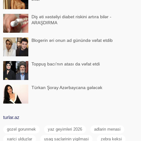
Diş əti xəstəliyi diabet riskini artıra bilər -
ARAŞDIRMA
Blogerin əri onun ad günündə vəfat etdib
Toppuş bacı'nın atası da vəfat etdi
Türkan Şoray Azərbaycana gələcək
turlar.az
gozel gorunmek
yaz geyimleri 2026
adlarin menasi
xarici ulduzlar
usaq saclarinin yigilmasi
zebra keksi