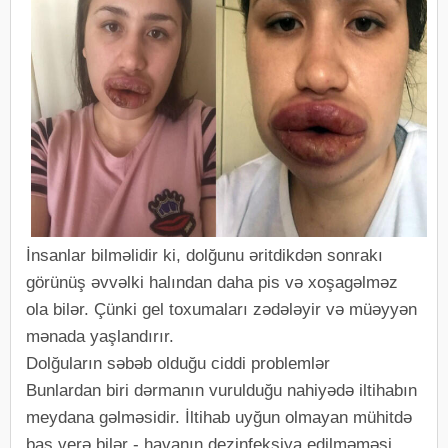
İnsanlar bilməlidir ki, dolğunu əritdikdən sonrakı
görünüş əvvəlki halından daha pis və xoşagəlməz
ola bilər. Çünki gel toxumaları zədələyir və müəyyən
mənada yaşlandırır.
Dolğuların səbəb olduğu ciddi problemlər
Bunlardan biri dərmanın vurulduğu nahiyədə iltihabın
meydana gəlməsidir. İltihab uyğun olmayan mühitdə
baş verə bilər - havanın dezinfeksiya edilməməsi,