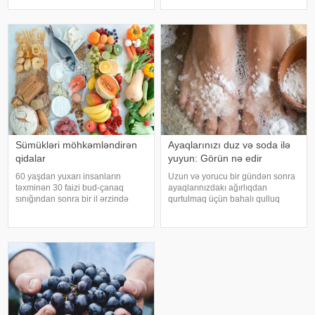
riski artır. xəbər verir ki, hovuza
işlədici və yara sağalması üçün
girməzdən əvvəl və çıxdıqdan
istifadə edilən üyüdülmüş və
sonra duş qəbul etmək, hovuz
preslənmiş kətan toxumlarında
kənarınd
Sümükləri möhkəmləndirən
Ayaqlarınızı duz və soda ilə
qidalar
yuyun: Görün nə edir
60 yaşdan yuxarı insanların
Uzun və yorucu bir gündən sonra
təxminən 30 faizi bud-çanaq
ayaqlarınızdakı ağırlıqdan
sınığından sonra bir il ərzində
qurtulmaq üçün bahalı qulluq
həyatını itirir. xəbər verir ki, bu
məhsullarına ehtiyacınız yoxdur.
səbəbdən sümüklərin
Duz və soda ilə ayaqlarınızı həm
möhkəmliyini qorumaq və sınıq
rahatlaya, həm də təravətləndirə
riskini azaltmaq üçün kalsium, D
bilərsiniz. xəbər verir ki, çox vax
vitamini, zülal