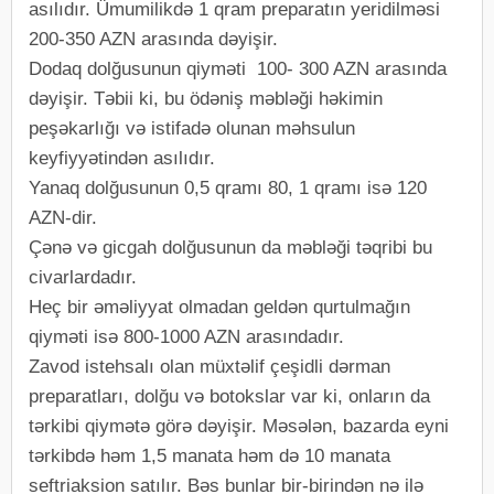
asılıdır. Ümumilikdə 1 qram preparatın yeridilməsi
200-350 AZN arasında dəyişir.
Dodaq dolğusunun qiyməti 100- 300 AZN arasında
dəyişir. Təbii ki, bu ödəniş məbləği həkimin
peşəkarlığı və istifadə olunan məhsulun
keyfiyyətindən asılıdır.
Yanaq dolğusunun 0,5 qramı 80, 1 qramı isə 120
AZN-dir.
Çənə və gicgah dolğusunun da məbləği təqribi bu
civarlardadır.
Heç bir əməliyyat olmadan geldən qurtulmağın
qiyməti isə 800-1000 AZN arasındadır.
Zavod istehsalı olan müxtəlif çeşidli dərman
preparatları, dolğu və botokslar var ki, onların da
tərkibi qiymətə görə dəyişir. Məsələn, bazarda eyni
tərkibdə həm 1,5 manata həm də 10 manata
seftriaksion satılır. Bəs bunlar bir-birindən nə ilə