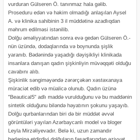
vurduran Gülseren Ö. tanınmaz hala gəlib.
Proseduru edən və həkim olmadığı anlaşılan Aysel
A. və klinika sahibinin 3 il müddətinə azadlıqdan
məhrum edilməsi istənilib.
Dolğu əməliyyatından sonra evə gedən Gülseren Ö.-
nün üzündə, dodaqlarında və boynunda şişlik
yaranıb. Bədənində yaşadığı dəyişikliyi klinikada
insanlara danışan qadın şişkinliyin müvəqqəti olduğu
cavabını alıb.
Şişkinlik səngiməyəndə zərərçəkən xəstəxanaya
müraciət edib və müalicə olunub. Qadın üzünə
"Beautical5" adlı maddə vurulduğunu və bu maddənin
sintetik olduğunu biləndə həyatının şokunu yaşayıb.
Dolğu qurbanlarından biri də bir müddət əvvəl
görüntüləri yayılan Azərbaycanlı model və bloger
Leyla Mirzəliyevadır. Belə ki, uzun zamandır
bədəninə etdirdiyi dolğuların fəsadlarından əziyyət