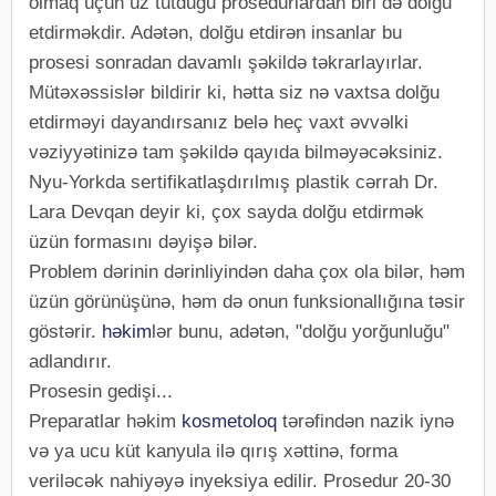
olmaq üçün üz tutduğu prosedurlardan biri də dolğu
etdirməkdir. Adətən, dolğu etdirən insanlar bu
prosesi sonradan davamlı şəkildə təkrarlayırlar.
Mütəxəssislər bildirir ki, hətta siz nə vaxtsa dolğu
etdirməyi dayandırsanız belə heç vaxt əvvəlki
vəziyyətinizə tam şəkildə qayıda bilməyəcəksiniz.
Nyu-Yorkda sertifikatlaşdırılmış plastik cərrah Dr.
Lara Devqan deyir ki, çox sayda dolğu etdirmək
üzün formasını dəyişə bilər.
Problem dərinin dərinliyindən daha çox ola bilər, həm
üzün görünüşünə, həm də onun funksionallığına təsir
göstərir.
həkim
lər bunu, adətən, "dolğu yorğunluğu"
adlandırır.
Prosesin gedişi...
Preparatlar həkim
kosmetoloq
tərəfindən nazik iynə
və ya ucu küt kanyula ilə qırış xəttinə, forma
veriləcək nahiyəyə inyeksiya edilir. Prosedur 20-30