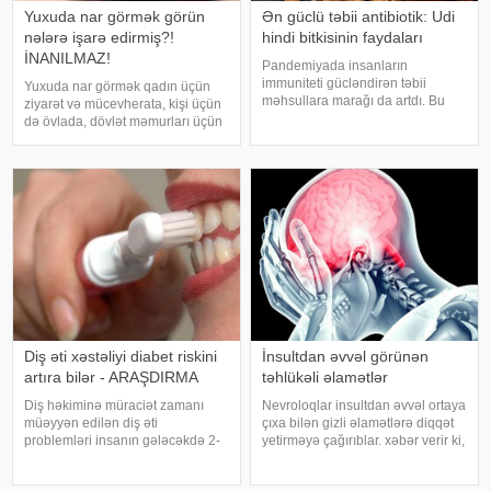
Yuxuda nar görmək görün
Ən güclü təbii antibiotik: Udi
nələrə işarə edirmiş?!
hindi bitkisinin faydaları
İNANILMAZ!
Pandemiyada insanların
immuniteti gücləndirən təbii
Yuxuda nar görmək qadın üçün
məhsullara marağı da artdı. Bu
ziyarət və mücevherata, kişi üçün
qidalardan ən önəmlisi isə udi
də övlada, dövlət məmurları üçün
hindi bitkisidir. Udi hindinin
terfie, zabitlər üçün əmrlərinin
faydaları saymaqla bitmir. Bəs udi
keçməsinə, kəndli üçün oktyabr
hindi bitkisi nədir?. xəbər verir ki,
bərəkətinə, tacir üçün çox quru,
ə
xalq üçün yaxşı bir idarəy
Diş əti xəstəliyi diabet riskini
İnsultdan əvvəl görünən
artıra bilər - ARAŞDIRMA
təhlükəli əlamətlər
Diş həkiminə müraciət zamanı
Nevroloqlar insultdan əvvəl ortaya
müəyyən edilən diş əti
çıxa bilən gizli əlamətlərə diqqət
problemləri insanın gələcəkdə 2-
yetirməyə çağırıblar. xəbər verir ki,
ci tip diabetə tutulma riski barədə
insult bəzi hallarda qəfil baş
də məlumat verə bilər. xəbər verir
vermir və beyin günlər, hətta