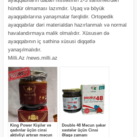
ayaqqabıların daban hissəsinin 2-3 santimetrdən
hündür olmaması lazımdır. Uşaq və böyük
ayaqqabılarına yanaşmalar fərqlidir. Ortopedik
ayaqqabılar dəri materialdan hazırlanmalı və normal
havalandırmaya malik olmalıdır. Xüsusən də
ayaqqabının iç səthinə xüsusi diqqətlə
yanaşılmalıdır.
Milli.Az /news.milli.az