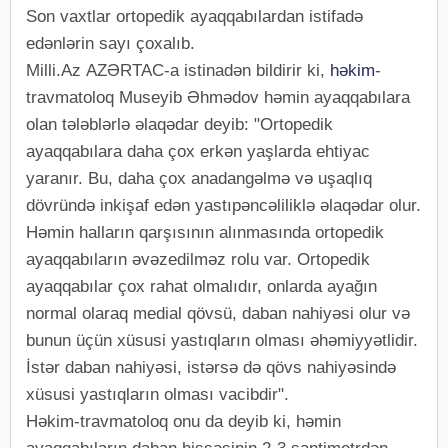
Son vaxtlar ortopedik ayaqqabılardan istifadə
edənlərin sayı çoxalıb.
Milli.Az AZƏRTAC-a istinadən bildirir ki,
həkim
-
travmatoloq Museyib Əhmədov həmin ayaqqabılara
olan tələblərlə əlaqədar deyib: "Ortopedik
ayaqqabılara daha çox erkən yaşlarda ehtiyac
yaranır. Bu, daha çox anadangəlmə və uşaqlıq
dövründə inkişaf edən yastıpəncəliliklə əlaqədar olur.
Həmin halların qarşısının alınmasında ortopedik
ayaqqabıların əvəzedilməz rolu var. Ortopedik
ayaqqabılar çox rahat olmalıdır, onlarda ayağın
normal olaraq medial qövsü, daban nahiyəsi olur və
bunun üçün xüsusi yastıqların olması əhəmiyyətlidir.
İstər daban nahiyəsi, istərsə də qövs nahiyəsində
xüsusi yastıqların olması vacibdir".
Həkim-travmatoloq onu da deyib ki, həmin