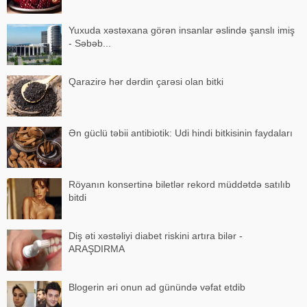
Yuxuda xəstəxana görən insanlar əslində şanslı imiş
- Səbəb...
Qarazirə hər dərdin çarəsi olan bitki
Ən güclü təbii antibiotik: Udi hindi bitkisinin faydaları
Röyanın konsertinə biletlər rekord müddətdə satılıb
bitdi
Diş əti xəstəliyi diabet riskini artıra bilər -
ARAŞDIRMA
Blogerin əri onun ad günündə vəfat etdib