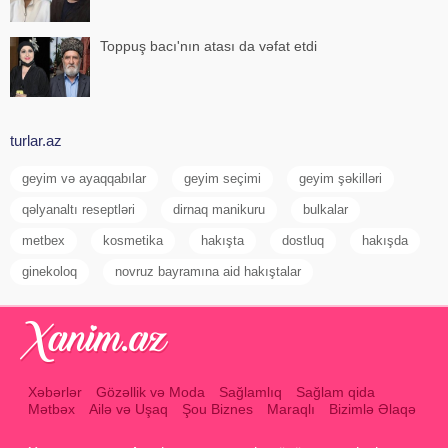
Toppuş bacı'nın atası da vəfat etdi
turlar.az
geyim və ayaqqabılar
geyim seçimi
geyim şəkilləri
qəlyanaltı reseptləri
dirnaq manikuru
bulkalar
metbex
kosmetika
hakışta
dostluq
hakışda
ginekoloq
novruz bayramına aid hakıştalar
Xəbərlər
Gözəllik və Moda
Sağlamlıq
Sağlam qida
Mətbəx
Ailə və Uşaq
Şou Biznes
Maraqlı
Bizimlə Əlaqə