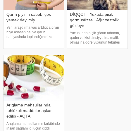
Qarın piyinin səbəbi çox
DİQQƏT ! Yuxuda pişik
yemək deyilmiş
görmüsüzsə ..Ağır xəstəlik
gözləyir
Yeni araşdırma yaş artdıqca piyin
niyə əsasən bel və qarın
Yuxusunda pişik görən adamın,
nahiyəsində toplandığını üzə
qadın və kişi cinsiyyətinə malik
çıxarıb. Bir çox insan yaşlandıqca
olmasına görə yuxunun təbirləri
çəkisi demək olar ki, dəyişməsə
dəyişir. Əgər bu yuxunu görən
də, qarın nahiyəsinin böyüdüyünü
adam bir kişisə, bu kişinin normal
müşahidə edir. Bu isə təkcə esteti
həyatında diqqətsiz bir şəxsiyyətə
sahib olduğu, ətrafındak
Arıqlama məhsullarında
təhlükəli maddələr aşkar
edilib - AQTA
Arıqlama məhsullarının tərkibində
insan sağlamlığı üçün ciddi