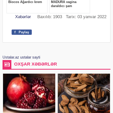
Xəbərlər
Baxılıb: 1903 Tarix: 03 yanvar 2022
f
Paylaş
Ustalar.az ustalar sayti
OXŞAR XƏBƏRLƏR