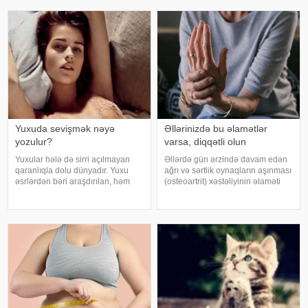
ki, "The Lancet Public
həftələr əvvəl müəyyən siqnallar
Health" jurnalında dərc olunan v
verə bilər. Lakin b
Yuxuda sevişmək nəyə
Əllərinizdə bu əlamətlər
yozulur?
varsa, diqqətli olun
Yuxular hələ də sirri açılmayan
Əllərdə gün ərzində davam edən
qaranlıqla dolu dünyadır. Yuxu
ağrı və sərtlik oynaqların aşınması
əsrlərdən bəri araşdırılan, həm
(osteoartrit) xəstəliyinin əlaməti
alimlərin, həm də mistika ilə
ola bilər. Bu xəstəlik oynaqları
məşğul olanların cavabını tapmaq
qoruyan qığırdağın zamanla
istədiyi tapmacadır. Fərqli və
nazilməsi və aşınması nəticəsində
rəngarəng yuxular bəzən də
yaranır. xəbər verir ki
cinsəlikl