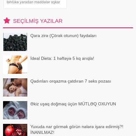
təhlükə yaradan maddələr aşkar
edilib. xəbər verir ki, bunu
Azərbaycan Respublikasının Qida
Təhlükəsizliyi Agentliyinin (AQTA)
SEÇILMIŞ YAZILAR
Qida təhlükəsizliyi şöbəsinin
müdir
Qara zirə (Çörək otunun) faydaları
İdeal Dieta: 1 həftəyə 5 kq arıqla!
Qadınları orqazma çatdıran 7 seks pozası
Əkiz uşaq doğmaq üçün MÜTLƏQ OXUYUN
Yuxuda nar görmək görün nələrə işarə edirmiş?!
İNANILMAZ!