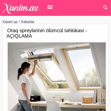
Xanim.az
/
Xəbərlər
Otaq spreylərinin ölümcül təhlükəsi -
AÇIQLAMA