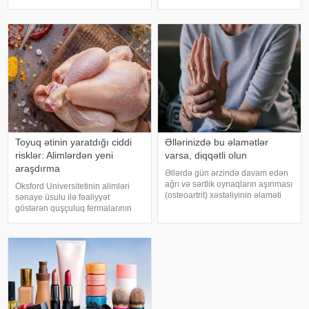
bildirirlər. xəbər verir ki, çox soyuq
terfie, zabitlər üçün əmrlərinin
su susuzluq hissini tez azaldır və
keçməsinə, kəndli üçün oktyabr
insanın kifayət qədə
bərəkətinə, tacir üçün çox quru,
xalq üçün yaxşı bir idarəy
Toyuq ətinin yaratdığı ciddi
Əllərinizdə bu əlamətlər
risklər: Alimlərdən yeni
varsa, diqqətli olun
araşdırma
Əllərdə gün ərzində davam edən
ağrı və sərtlik oynaqların aşınması
Oksford Universitetinin alimləri
(osteoartrit) xəstəliyinin əlaməti
sənaye üsulu ilə fəaliyyət
ola bilər. Bu xəstəlik oynaqları
göstərən quşçuluq fermalarının
qoruyan qığırdağın zamanla
təhlükəli bakteriyaların yayılması
nazilməsi və aşınması nəticəsində
baxımından ciddi risk daşıya
yaranır. xəbər verir ki
biləcəyini bildiriblər. xəbər verir ki,
araşdırma zamanı son 45 i