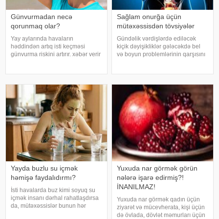
Günvurmadan necə
Sağlam onurğa üçün
qorunmaq olar?
mütəxəssisdən tövsiyələr
Yay aylarında havaların
Gündəlik vərdişlərdə ediləcək
həddindən artıq isti keçməsi
kiçik dəyişikliklər gələcəkdə bel
günvurma riskini artırır. xəbər verir
və boyun problemlərinin qarşısını
ki, xüsusilə uşaqlar, yaşlılar,
almağa kömək edə bilər. xəbər
xroniki xəstəliyi olan şəxslər və
verir ki, türkiyəli professor Turgut
açıq havada çalışanlar daha
Akgülün sözlərinə görə, düzgün
diqqətli olmalıdırlar.
duruş onurğanın sağlam
Günvurmadan qorunma
qalmasınd
Yayda buzlu su içmək
Yuxuda nar görmək görün
həmişə faydalıdırmı?
nələrə işarə edirmiş?!
İNANILMAZ!
İsti havalarda buz kimi soyuq su
içmək insanı dərhal rahatlaşdırsa
Yuxuda nar görmək qadın üçün
da, mütəxəssislər bunun hər
ziyarət və mücevherata, kişi üçün
zaman ən yaxşı seçim olmadığını
də övlada, dövlət məmurları üçün