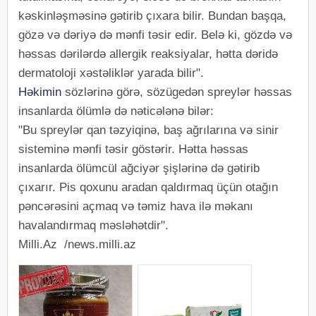
kəskinləşməsinə gətirib çıxara bilir. Bundan başqa,
gözə və dəriyə də mənfi təsir edir. Belə ki, gözdə və
həssas dərilərdə allergik reaksiyalar, hətta dəridə
dermatoloji xəstəliklər yarada bilir".
Həkimin
sözlərinə görə, sözügedən spreylər həssas
insanlarda ölümlə də nəticələnə bilər:
"Bu spreylər qan təzyiqinə, baş ağrılarına və sinir
sisteminə mənfi təsir göstərir. Hətta həssas
insanlarda ölümcül ağciyər şişlərinə də gətirib
çıxarır. Pis qoxunu aradan qaldırmaq üçün otağın
pəncərəsini açmaq və təmiz hava ilə məkanı
havalandırmaq məsləhətdir".
Milli.Az /news.milli.az