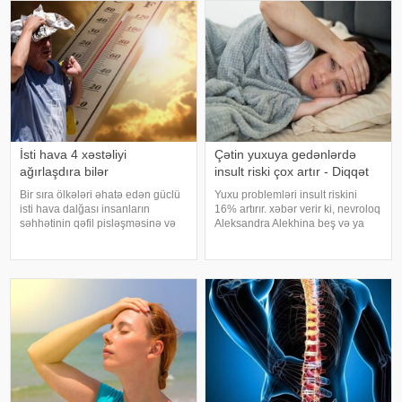
İsti hava 4 xəstəliyi
Çətin yuxuya gedənlərdə
ağırlaşdıra bilər
insult riski çox artır - Diqqət
Bir sıra ölkələri əhatə edən güclü
Yuxu problemləri insult riskini
isti hava dalğası insanların
16% artırır. xəbər verir ki, nevroloq
səhhətinin qəfil pisləşməsinə və
Aleksandra Alekhina beş və ya
bəzi xəstəliklərin ağırlaşmasına
daha çox yuxu pozğunluğu
səbəb ola bilər. Yüksək
simptomundan əziyyət çəkən
temperatur yalnız susuzlaşma və
insanlarda insult riskinin ikiqat
günvurma riski yaratmır. xarici
artdığını deyib. İnsult ciddi və
mediay
həyat