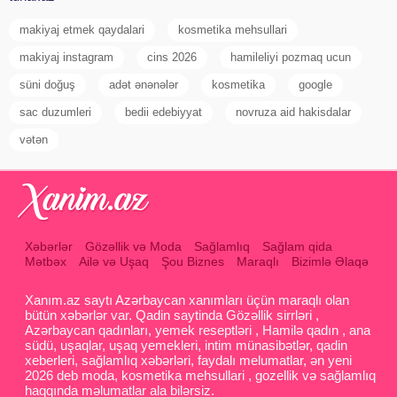
makiyaj etmek qaydalari
kosmetika mehsullari
makiyaj instagram
cins 2026
hamileliyi pozmaq ucun
süni doğuş
adət ənənələr
kosmetika
google
sac duzumleri
bedii edebiyyat
novruza aid hakisdalar
vətən
Xəbərlər
Gözəllik və Moda
Sağlamlıq
Sağlam qida
Mətbəx
Ailə və Uşaq
Şou Biznes
Maraqlı
Bizimlə Əlaqə
Xanım.az saytı Azərbaycan xanımları üçün maraqlı olan
bütün xəbərlər var. Qadin saytinda Gözəllik sirrləri ,
Azərbaycan qadınları, yemek reseptləri , Hamilə qadın , ana
südü, uşaqlar, uşaq yemekleri, intim münasibətlər, qadin
xeberleri, sağlamlıq xəbərləri, faydalı melumatlar, ən yeni
2026 deb moda, kosmetika mehsullari , gozellik və sağlamlıq
haqqında məlumatlar ala bilərsiz.