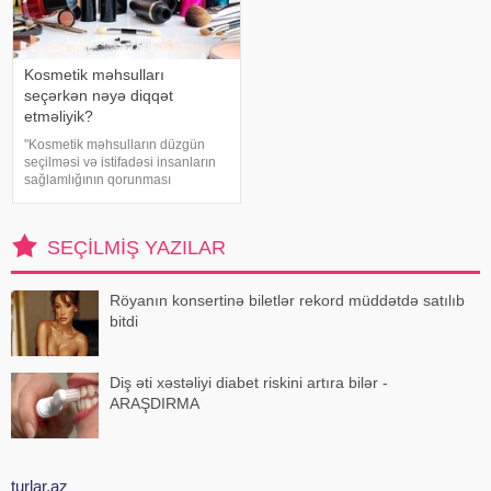
Kosmetik məhsulları
seçərkən nəyə diqqət
etməliyik?
"Kosmetik məhsulların düzgün
seçilməsi və istifadəsi insanların
sağlamlığının qorunması
baxımından mühüm əhəmiyyət
daşıyır". xəbər verir ki, bu fikirləri
Səhiyyə Nazirliyinin rəsmi
SEÇILMIŞ YAZILAR
"Instagram" hesabınd
Röyanın konsertinə biletlər rekord müddətdə satılıb
bitdi
Diş əti xəstəliyi diabet riskini artıra bilər -
ARAŞDIRMA
turlar.az