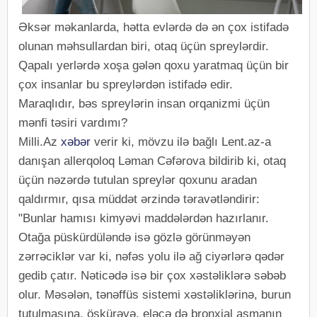
Əksər məkanlarda, hətta evlərdə də ən çox istifadə
olunan məhsullardan biri, otaq üçün spreylərdir.
Qapalı yerlərdə xoşa gələn qoxu yaratmaq üçün bir
çox insanlar bu spreylərdən istifadə edir.
Maraqlıdır, bəs spreylərin insan orqanizmi üçün
mənfi təsiri vardımı?
Milli.Az
xəbər
verir ki, mövzu ilə bağlı Lent.az-a
danışan allerqoloq Ləman Cəfərova bildirib ki, otaq
üçün nəzərdə tutulan spreylər qoxunu aradan
qaldırmır, qısa müddət ərzində təravətləndirir:
"Bunlar hamısı kimyəvi maddələrdən hazırlanır.
Otağa püskürdüləndə isə gözlə görünməyən
zərrəciklər var ki, nəfəs yolu ilə ağ ciyərlərə qədər
gedib çatır. Nəticədə isə bir çox xəstəliklərə səbəb
olur. Məsələn, tənəffüs sistemi xəstəliklərinə, burun
tutulmasına, öskürəyə, eləcə də bronxial asmanın